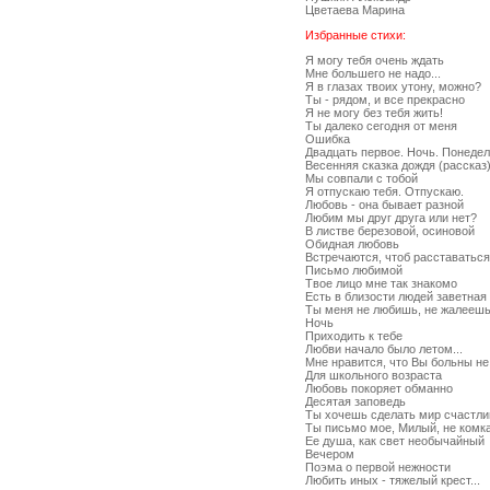
Цветаева Марина
Избранные стихи:
Я могу тебя очень ждать
Мне большего не надо...
Я в глазах твоих утону, можно?
Ты - рядом, и все прекрасно
Я не могу без тебя жить!
Ты далеко сегодня от меня
Ошибка
Двадцать первое. Ночь. Понедел
Весенняя сказка дождя (рассказ
Мы совпали с тобой
Я отпускаю тебя. Отпускаю.
Любовь - она бывает разной
Любим мы друг друга или нет?
В листве березовой, осиновой
Обидная любовь
Встречаются, чтоб расставаться
Письмо любимой
Твое лицо мне так знакомо
Есть в близости людей заветная
Ты меня не любишь, не жалееш
Ночь
Приходить к тебе
Любви начало было летом...
Мне нравится, что Вы больны не
Для школьного возраста
Любовь покоряет обманно
Десятая заповедь
Ты хочешь сделать мир счастл
Ты письмо мое, Милый, не комка
Ее душа, как свет необычайный
Вечером
Поэма о первой нежности
Любить иных - тяжелый крест...