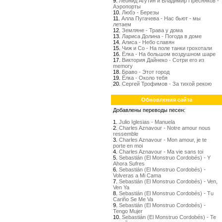
9.
Леонид Агутин и Владимир Пресняков -
Аэропорты
10.
Любэ - Березы
11.
Алла Пугачева - Нас бьют - мы
летаем
12.
Земляне - Трава у дома
13.
Лариса Долина - Погода в доме
14.
Алиса - Небо славян
15.
Чиж и Со - На поле танки грохотали
16.
Ёлка - На большом воздушном шаре
17.
Виктория Дайнеко - Сотри его из
memory
18.
Браво - Этот город
19.
Ёлка - Около тебя
20.
Сергей Трофимов - За тихой рекою
Обновления сайта
Добавлены переводы песен:
1.
Julio Iglesias - Manuela
2.
Charles Aznavour - Notre amour nous
ressemble
3.
Charles Aznavour - Mon amour, je te
porte en moi
4.
Charles Aznavour - Ma vie sans toi
5.
Sebastián (El Monstruo Cordobés) - Y
Ahora Sufres
6.
Sebastián (El Monstruo Cordobés) -
Volveras a Mi Cama
7.
Sebastián (El Monstruo Cordobés) - Ven,
Ven Ya
8.
Sebastián (El Monstruo Cordobés) - Tu
Cariño Se Me Va
9.
Sebastián (El Monstruo Cordobés) -
Tengo Mujer
10.
Sebastián (El Monstruo Cordobés) - Te