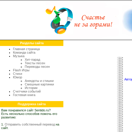
Разделы сайта
Главная страница
Команда сайта
Музыка
Хит-парад
Тексты песен
Переводы песен
Flash Игры
Стихи
Юмор
Авто
Анекдоты и стишки
Смешные картинки
Истории
Счетчики событий
Гостевая книга
Поддержка сайта
Вам понравился сайт Sentido.ru?
Есть несколько способов помочь его
развитию:
1.
Отправить собственный перевод
на
сайт.