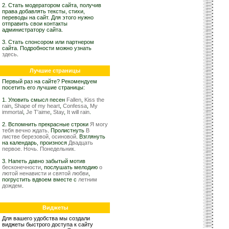
2. Стать модератором сайта, получив
права добавлять тексты, стихи,
переводы на сайт. Для этого нужно
отправить свои контакты
администратору сайта.
3. Стать спонсором или партнером
сайта. Подробности можно узнать
здесь
.
Лучшие страницы
Первый раз на сайте? Рекомендуем
посетить его лучшие страницы:
1. Уловить смысл песен
Fallen
,
Kiss the
rain
,
Shape of my heart
,
Confessa
,
My
immortal
,
Je T'aime
,
Stay
,
It will rain
.
2. Вспомнить прекрасные строки
Я могу
тебя вечно ждать
. Пролистнуть
В
листве березовой, осиновой
. Взглянуть
на календарь, произнося
Двадцать
первое. Ночь. Понедельник.
3. Напеть давно забытый мотив
бесконечности
, послушать мелодию
о
лютой ненависти и святой любви
,
погрустить вдвоем вместе с
летним
дождем
.
Виджеты
Для вашего удобства мы создали
виджеты быстрого доступа к сайту