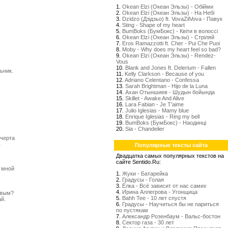
1.
Okean Elzi (Океан Эльзы) - Обійми
2.
Okean Elzi (Океан Эльзы) - На Небі
3.
Dzidzo (Дзідзьо) ft. VovaZilVova - Павук
4.
Sting - Shape of my heart
5.
BumBoks (БумБокс) - Квіти в волоссі
6.
Okean Elzi (Океан Эльзы) - Стрiляй
7.
Eros Ramazzotti ft. Cher - Pui Che Puoi
8.
Moby - Why does my heart feel so bad?
9.
Okean Elzi (Океан Эльзы) - Rendez-
Vous
10.
Blank and Jones ft. Delerium - Fallen
ьник.
11.
Kelly Clarkson - Because of you
)
12.
Adriano Celentano - Confessa
13.
Sarah Brightman - Hijo de la Luna
14.
Ахан Отыншиев - Шудын бойында
15.
Skillet - Awake And Alive
16.
Lara Fabian - Je T'aime
17.
Julio Iglesias - Mamy blue
18.
Enrique Iglesias - Ring my bell
19.
BumBoks (БумБокс) - Наодинці
20.
Sia - Chandelier
 черта
ь
Популярные тексты сайта
Двадцатка самых популярных текстов на
сайте Sentido.Ru:
 мной
1.
Жуки - Батарейка
2.
Градусы - Голая
3.
Ёлка - Всё зависит от нас самих
4.
Ирина Аллегрова - Угонщица
ивым?
5.
Bahh Tee - 10 лет спустя
й.
6.
Градусы - Научиться бы не париться
по пустякам
7.
Александр Розенбаум - Вальс-бостон
8.
Сектор газа - 30 лет