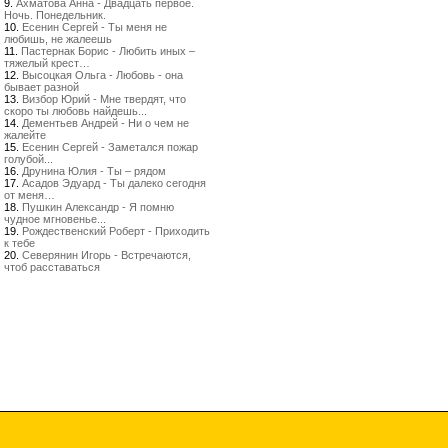
9.
Ахматова Анна - Двадцать первое.
Ночь. Понедельник.
10.
Есенин Сергей - Ты меня не
любишь, не жалеешь
11.
Пастернак Борис - Любить иных –
тяжелый крест…
12.
Высоцкая Ольга - Любовь - она
бывает разной
13.
Визбор Юрий - Мне твердят, что
скоро ты любовь найдешь...
14.
Дементьев Андрей - Ни о чем не
жалейте
15.
Есенин Сергей - Заметался пожар
голубой...
16.
Друнина Юлия - Ты – рядом
17.
Асадов Эдуард - Ты далеко сегодня
от меня…
18.
Пушкин Александр - Я помню
чудное мгновенье...
19.
Рождественский Роберт - Приходить
к тебе
20.
Северянин Игорь - Встречаются,
чтоб расставаться