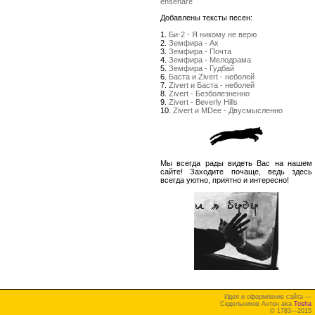
enseñare
Добавлены тексты песен:
1.
Би-2 - Я никому не верю
2.
Земфира - Ах
3.
Земфира - Почта
4.
Земфира - Мелодрама
5.
Земфира - Гудбай
6.
Баста и Zivert - неболей
7.
Zivert и Баста - неболей
8.
Zivert - Безболезненно
9.
Zivert - Beverly Hills
10.
Zivert и MDee - Двусмысленно
Мы всегда рады видеть Вас на нашем
сайте! Заходите почаще, ведь здесь
всегда уютно, приятно и интересно!
Идея и оформление сайта —
Седельников Антон aka
Tosha
© 1783—2015