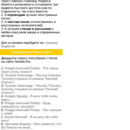
через главную страницу Яндекса.
Имеется возможность установить три
виджета быстрого доступа (как по
отдельности, так и все вместе):
1. К
переводам
лучших иностранных
песен;
2. К
текстам песен
отечественных и
иностранных исполнителей;
3. К лучшим
стихам и рассказам
о
любви классиков жанра и современных
авторов.
Для установки перейдите на
страницу
виджетов
Популярные стихи сайта
Двадцатка самых популярных стихов
на сайте Sentido.Ru:
1.
Рождественский Роберт - Я в глазах
твоих утону, можно?
2.
Пушкин Александр - Письмо Онегина
Татьяне (отрывок из романа "Евгений
Онегин")
3.
Пушкин Александр - Письмо Татьяны
Онегину (отрывок из романа "Евгений
Онегин")
4.
Асадов Эдуард - Я могу тебя очень
ждать…
5.
Рождественский Роберт - Будь,
пожалуйста, послабее
6.
Рождественский Роберт - Мы совпали
с тобой
7.
Асеев Николай - Я не могу без тебя
жить!
8.
Цветаева Марина - Мне нравится, что
Вы больны не мной…