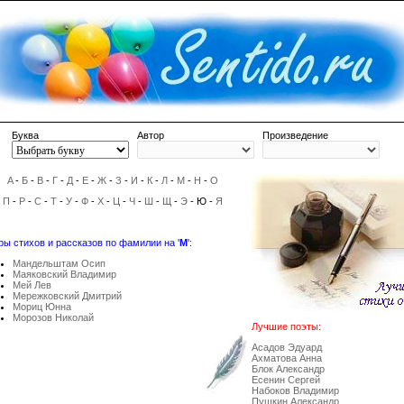
Буква
Автор
Произведение
A
-
Б
-
В
-
Г
-
Д
-
Е
-
Ж
-
З
-
И
-
К
-
Л
-
М
-
Н
-
О
П
-
Р
-
С
-
Т
-
У
-
Ф
-
Х
-
Ц
-
Ч
-
Ш
-
Щ
-
Э
- Ю -
Я
ры стихов и рассказов по фамилии на '
М
':
Мандельштам Осип
Маяковский Владимир
Мей Лев
Мережковский Дмитрий
Мориц Юнна
Морозов Николай
Лучшие поэты:
Асадов Эдуард
Ахматова Анна
Блок Александр
Есенин Сергей
Набоков Владимир
Пушкин Александр