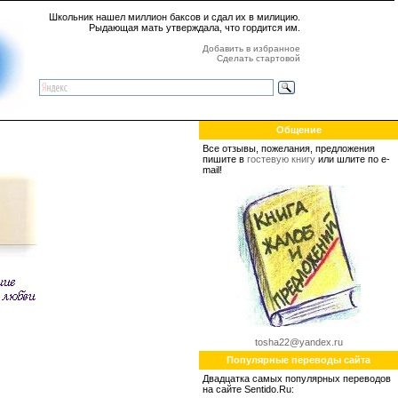
Школьник нашел миллион баксов и сдал их в милицию.
Рыдающая мать утверждала, что гордится им.
Добавить в избранное
Сделать стартовой
Общение
Все отзывы, пожелания, предложения
пишите в
гостевую книгу
или шлите по e-
mail!
tosha22@yandex.ru
Популярные переводы сайта
Двадцатка самых популярных переводов
на сайте Sentido.Ru: