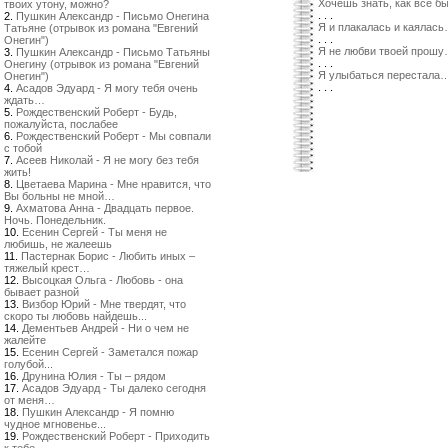
Хочешь знать, как все 
твоих утону, можно?
. . .
2.
Пушкин Александр - Письмо Онегина
Я и плакалась и каялас
Татьяне (отрывок из романа "Евгений
. . .
Онегин")
Я не любви твоей прош
3.
Пушкин Александр - Письмо Татьяны
. . .
Онегину (отрывок из романа "Евгений
Я улыбаться перестала
Онегин")
. . .
4.
Асадов Эдуард - Я могу тебя очень
ждать…
5.
Рождественский Роберт - Будь,
пожалуйста, послабее
6.
Рождественский Роберт - Мы совпали
с тобой
7.
Асеев Николай - Я не могу без тебя
жить!
8.
Цветаева Марина - Мне нравится, что
Вы больны не мной…
9.
Ахматова Анна - Двадцать первое.
Ночь. Понедельник.
10.
Есенин Сергей - Ты меня не
любишь, не жалеешь
11.
Пастернак Борис - Любить иных –
тяжелый крест…
12.
Высоцкая Ольга - Любовь - она
бывает разной
13.
Визбор Юрий - Мне твердят, что
скоро ты любовь найдешь...
14.
Дементьев Андрей - Ни о чем не
жалейте
15.
Есенин Сергей - Заметался пожар
голубой...
16.
Друнина Юлия - Ты – рядом
17.
Асадов Эдуард - Ты далеко сегодня
от меня…
18.
Пушкин Александр - Я помню
чудное мгновенье...
19.
Рождественский Роберт - Приходить