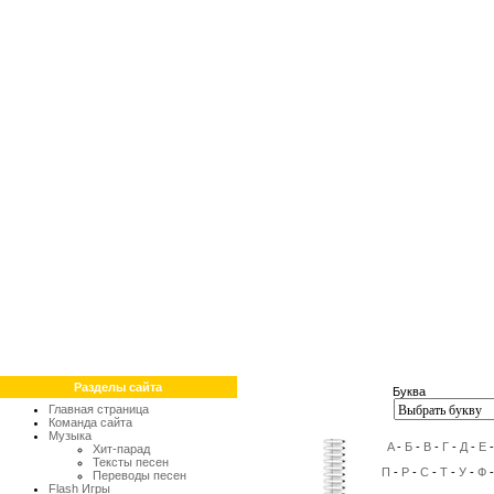
Разделы сайта
Буква
Главная страница
Команда сайта
Музыка
A
-
Б
-
В
-
Г
-
Д
-
Е
Хит-парад
Тексты песен
П
-
Р
-
С
-
Т
-
У
-
Ф
Переводы песен
Flash Игры