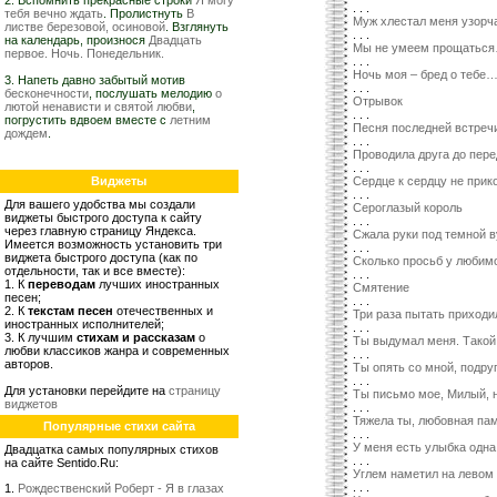
2. Вспомнить прекрасные строки
Я могу
. . .
тебя вечно ждать
. Пролистнуть
В
Муж хлестал меня узор
листве березовой, осиновой
. Взглянуть
. . .
на календарь, произнося
Двадцать
Мы не умеем прощатьс
первое. Ночь. Понедельник.
. . .
Ночь моя – бред о тебе
3. Напеть давно забытый мотив
. . .
бесконечности
, послушать мелодию
о
Отрывок
лютой ненависти и святой любви
,
. . .
погрустить вдвоем вместе с
летним
Песня последней встреч
дождем
.
. . .
Проводила друга до пер
. . .
Виджеты
Сердце к сердцу не при
. . .
Для вашего удобства мы создали
Сероглазый король
виджеты быстрого доступа к сайту
. . .
через главную страницу Яндекса.
Сжала руки под темной
Имеется возможность установить три
. . .
виджета быстрого доступа (как по
Сколько просьб у любим
отдельности, так и все вместе):
. . .
1. К
переводам
лучших иностранных
Смятение
песен;
. . .
2. К
текстам песен
отечественных и
Три раза пытать приход
иностранных исполнителей;
. . .
3. К лучшим
стихам и рассказам
о
Ты выдумал меня. Такой
любви классиков жанра и современных
. . .
авторов.
Ты опять со мной, подруг
. . .
Для установки перейдите на
страницу
Ты письмо мое, Милый, 
виджетов
. . .
Тяжела ты, любовная п
Популярные стихи сайта
. . .
У меня есть улыбка одн
Двадцатка самых популярных стихов
. . .
на сайте Sentido.Ru:
Углем наметил на левом
. . .
1.
Рождественский Роберт - Я в глазах