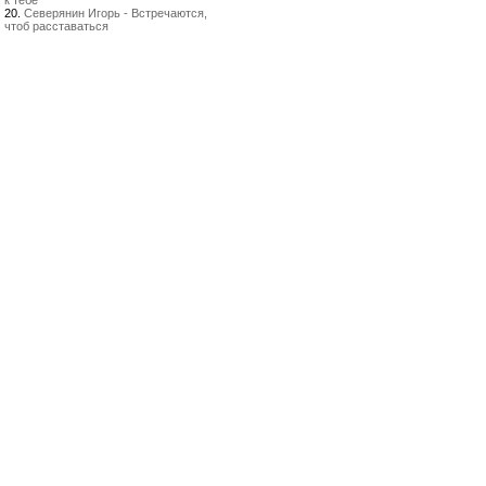
к тебе
20.
Северянин Игорь - Встречаются,
чтоб расставаться