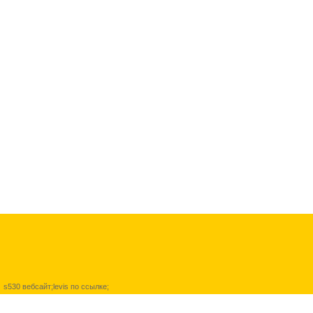
s530
вебсайт
;levis
по ссылке
;