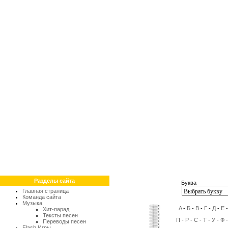
Разделы сайта
Буква
Главная страница
Команда сайта
Музыка
A
-
Б
-
В
-
Г
-
Д
-
Е
Хит-парад
Тексты песен
П
-
Р
-
С
-
Т
-
У
-
Ф
Переводы песен
Flash Игры