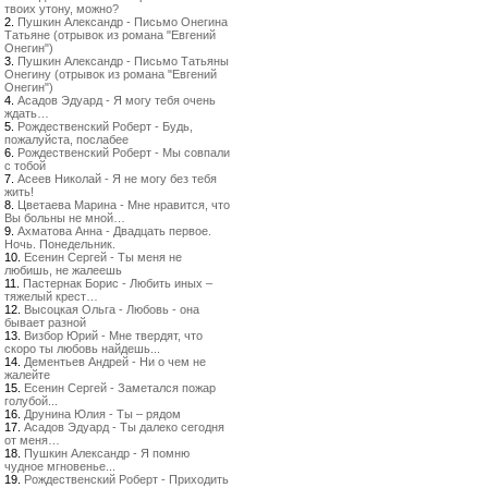
твоих утону, можно?
2.
Пушкин Александр - Письмо Онегина
Татьяне (отрывок из романа "Евгений
Онегин")
3.
Пушкин Александр - Письмо Татьяны
Онегину (отрывок из романа "Евгений
Онегин")
4.
Асадов Эдуард - Я могу тебя очень
ждать…
5.
Рождественский Роберт - Будь,
пожалуйста, послабее
6.
Рождественский Роберт - Мы совпали
с тобой
7.
Асеев Николай - Я не могу без тебя
жить!
8.
Цветаева Марина - Мне нравится, что
Вы больны не мной…
9.
Ахматова Анна - Двадцать первое.
Ночь. Понедельник.
10.
Есенин Сергей - Ты меня не
любишь, не жалеешь
11.
Пастернак Борис - Любить иных –
тяжелый крест…
12.
Высоцкая Ольга - Любовь - она
бывает разной
13.
Визбор Юрий - Мне твердят, что
скоро ты любовь найдешь...
14.
Дементьев Андрей - Ни о чем не
жалейте
15.
Есенин Сергей - Заметался пожар
голубой...
16.
Друнина Юлия - Ты – рядом
17.
Асадов Эдуард - Ты далеко сегодня
от меня…
18.
Пушкин Александр - Я помню
чудное мгновенье...
19.
Рождественский Роберт - Приходить