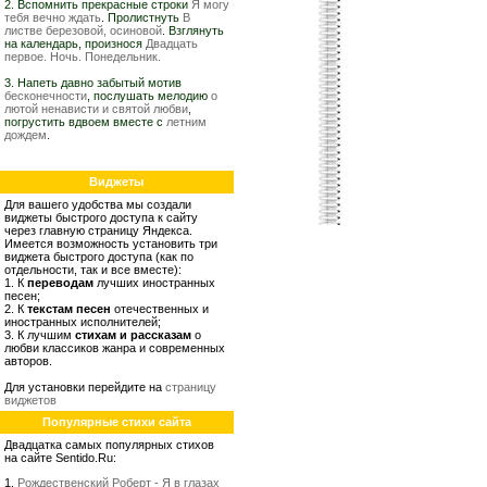
2. Вспомнить прекрасные строки
Я могу
тебя вечно ждать
. Пролистнуть
В
листве березовой, осиновой
. Взглянуть
на календарь, произнося
Двадцать
первое. Ночь. Понедельник.
3. Напеть давно забытый мотив
бесконечности
, послушать мелодию
о
лютой ненависти и святой любви
,
погрустить вдвоем вместе с
летним
дождем
.
Виджеты
Для вашего удобства мы создали
виджеты быстрого доступа к сайту
через главную страницу Яндекса.
Имеется возможность установить три
виджета быстрого доступа (как по
отдельности, так и все вместе):
1. К
переводам
лучших иностранных
песен;
2. К
текстам песен
отечественных и
иностранных исполнителей;
3. К лучшим
стихам и рассказам
о
любви классиков жанра и современных
авторов.
Для установки перейдите на
страницу
виджетов
Популярные стихи сайта
Двадцатка самых популярных стихов
на сайте Sentido.Ru:
1.
Рождественский Роберт - Я в глазах