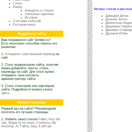
Стихи
Юмор
Авторы стихов и рассказ
Анекдоты и стишки
Смешные картинки
Давыдов Денис
Истории
Дельвиг Антон
Счетчики событий
Дементьев Андре
Гостевая книга
Державин Гаврил
Дрожжин Спирид
Друнина Юлия
Поддержка сайта
Вам понравился сайт Sentido.ru?
Есть несколько способов помочь его
развитию:
1.
Отправить собственный перевод
на
сайт.
2. Стать модератором сайта, получив
права добавлять тексты, стихи,
переводы на сайт. Для этого нужно
отправить свои контакты
администратору сайта.
3. Стать спонсором или партнером
сайта. Подробности можно узнать
здесь
.
Лучшие страницы
Первый раз на сайте? Рекомендуем
посетить его лучшие страницы:
1. Уловить смысл песен
Fallen
,
Kiss the
rain
,
Shape of my heart
,
Confessa
,
My
immortal
,
Je T'aime
,
Stay
,
It will rain
.