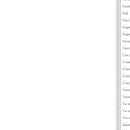
. . .
Разб
. . .
Рай
. . .
Расс
. . .
Роди
. . .
Роди
. . .
Руса
. . .
Скит
. . .
Сон 
. . .
Стам
. . .
Стан
. . .
Стих
. . .
Счас
. . .
Твои
. . .
Тихи
. . .
Ты м
. . .
Ты н
. . .
Что 
. . .
Шахм
. . .