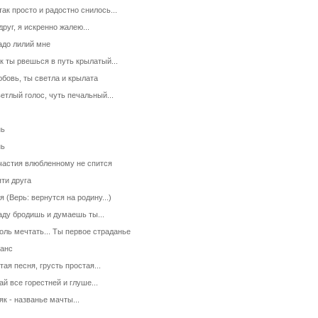
так просто и радостно снилось...
друг, я искренно жалею...
адо лилий мне
ак ты рвешься в путь крылатый...
юбовь, ты светла и крылата
ветлый голос, чуть печальный...
нь
нь
частия влюбленному не спится
ти друга
я (Верь: вернутся на родину...)
аду бродишь и думаешь ты...
оль мечтать... Ты первое страданье
анс
тая песня, грусть простая...
ай все горестней и глуше...
як - названье мачты...