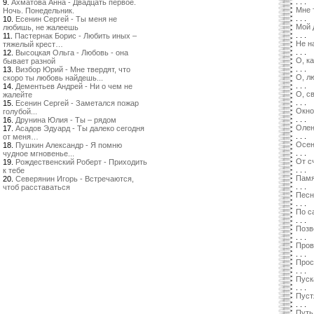
. . .
9.
Ахматова Анна - Двадцать первое.
Мне 
Ночь. Понедельник.
. . .
10.
Есенин Сергей - Ты меня не
Мой 
любишь, не жалеешь
. . .
11.
Пастернак Борис - Любить иных –
Не н
тяжелый крест…
. . .
12.
Высоцкая Ольга - Любовь - она
О, к
бывает разной
. . .
13.
Визбор Юрий - Мне твердят, что
О, л
скоро ты любовь найдешь...
. . .
14.
Дементьев Андрей - Ни о чем не
О, с
жалейте
. . .
15.
Есенин Сергей - Заметался пожар
Окно
голубой...
. . .
16.
Друнина Юлия - Ты – рядом
Оле
17.
Асадов Эдуард - Ты далеко сегодня
. . .
от меня…
Осе
18.
Пушкин Александр - Я помню
. . .
чудное мгновенье...
От с
19.
Рождественский Роберт - Приходить
. . .
к тебе
Памя
20.
Северянин Игорь - Встречаются,
. . .
чтоб расставаться
Песн
. . .
По с
. . .
Позв
. . .
Пров
. . .
Прос
. . .
Пуск
. . .
Пуст
. . .
Путь