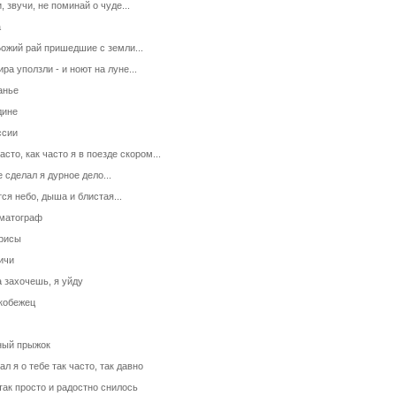
, звучи, не поминай о чуде...
а
Божий рай пришедшие с земли...
ра уползли - и ноют на луне...
анье
дине
ссии
асто, как часто я в поезде скором...
е сделал я дурное дело...
тся небо, дыша и блистая...
матограф
рисы
ичи
а захочешь, я уйду
кобежец
ый прыжок
ал я о тебе так часто, так давно
так просто и радостно снилось