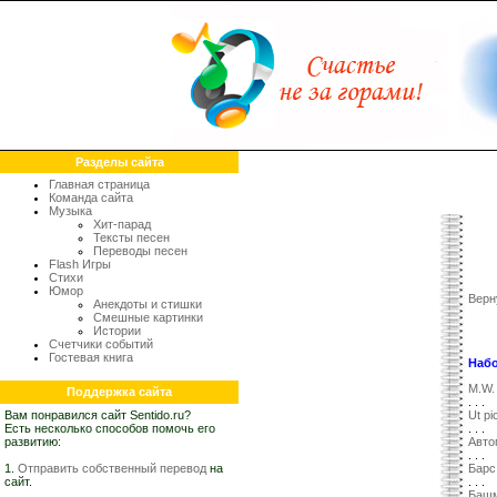
Разделы сайта
Главная страница
Команда сайта
Музыка
Хит-парад
Тексты песен
Переводы песен
Flash Игры
Стихи
Юмор
Верн
Анекдоты и стишки
Смешные картинки
Истории
Счетчики событий
Гостевая книга
Наб
M.W.
Поддержка сайта
. . .
Вам понравился сайт Sentido.ru?
Ut pi
Есть несколько способов помочь его
. . .
развитию:
Авто
. . .
1.
Отправить собственный перевод
на
Барс
сайт.
. . .
Баш