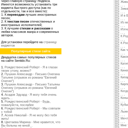
через главную страницу Яндекса.
Живи
Имеется возможность установить три
. . .
виджета быстрого доступа (как по
Зим
отдельности, так и все вместе):
. . .
1. К
переводам
лучших иностранных
И в 
песен;
. . .
2. К
текстам песен
отечественных и
Из ми
иностранных исполнителей;
. . .
3. К лучшим
стихам и рассказам
о
Изгн
любви классиков жанра и современных
. . .
авторов.
К Ро
. . .
Для установки перейдите на
страницу
К Ро
виджетов
. . .
Как ч
Популярные стихи сайта
. . .
Како
Двадцатка самых популярных стихов
. . .
на сайте Sentido.Ru:
Кати
. . .
1.
Рождественский Роберт - Я в глазах
Кине
твоих утону, можно?
. . .
2.
Пушкин Александр - Письмо Онегина
Кипа
Татьяне (отрывок из романа "Евгений
. . .
Онегин")
Кирп
3.
Пушкин Александр - Письмо Татьяны
. . .
Онегину (отрывок из романа "Евгений
Когд
Онегин")
. . .
4.
Асадов Эдуард - Я могу тебя очень
Конь
ждать…
. . .
5.
Рождественский Роберт - Будь,
Кубы
пожалуйста, послабее
. . .
6.
Рождественский Роберт - Мы совпали
Лыжн
с тобой
. . .
7.
Асеев Николай - Я не могу без тебя
Мечт
жить!
. . .
8.
Цветаева Марина - Мне нравится, что
Мне 
Вы больны не мной…