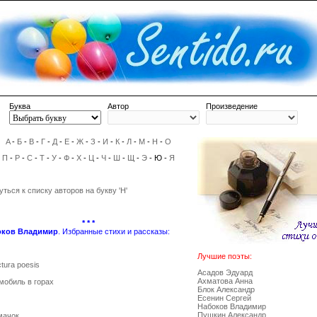
Буква
Автор
Произведение
A
-
Б
-
В
-
Г
-
Д
-
Е
-
Ж
-
З
-
И
-
К
-
Л
-
М
-
Н
-
О
П
-
Р
-
С
-
Т
-
У
-
Ф
-
Х
-
Ц
-
Ч
-
Ш
-
Щ
-
Э
- Ю -
Я
уться к списку авторов на букву 'Н'
* * *
оков Владимир
. Избранные стихи и рассказы:
Лучшие поэты:
ctura poesis
Асадов Эдуард
Ахматова Анна
мобиль в горах
Блок Александр
Есенин Сергей
Набоков Владимир
Пушкин Александр
мачок