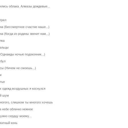
ились облака. Алмазы дождевые...
трел
на (Бессмертное счастие наше...)
на (Когда из родины звенит нам...)
лка
альцы
(Однажды ночью подоконник...)
бул
сы (Ничем не смоешь...)
и
тье
х одежд воздушных я коснулся
й шум
ногого, слишком ты многого хочешь
а небе облачко нежное
нужно сердцу моему...
атный конь