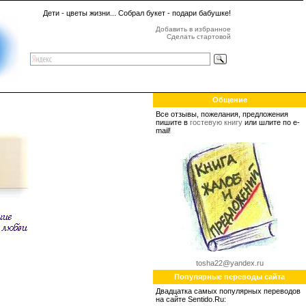
Дети - цветы жизни... Собрал букет - подари бабушке!
Добавить в избранное
Сделать стартовой
Общение
Все отзывы, пожелания, предложения
пишите в
гостевую книгу
или шлите по e-
mail!
tosha22@yandex.ru
Популярные переводы сайта
Двадцатка самых популярных переводов
на сайте Sentido.Ru: