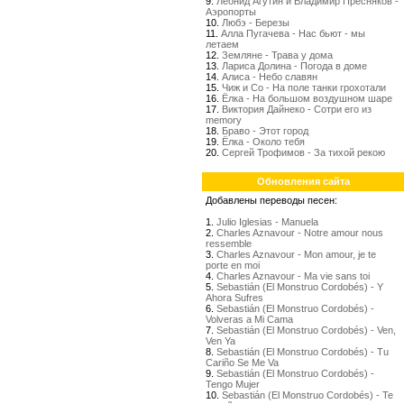
9.
Леонид Агутин и Владимир Пресняков -
Аэропорты
10.
Любэ - Березы
11.
Алла Пугачева - Нас бьют - мы
летаем
12.
Земляне - Трава у дома
13.
Лариса Долина - Погода в доме
14.
Алиса - Небо славян
15.
Чиж и Со - На поле танки грохотали
16.
Ёлка - На большом воздушном шаре
17.
Виктория Дайнеко - Сотри его из
memory
18.
Браво - Этот город
19.
Ёлка - Около тебя
20.
Сергей Трофимов - За тихой рекою
Обновления сайта
Добавлены переводы песен:
1.
Julio Iglesias - Manuela
2.
Charles Aznavour - Notre amour nous
ressemble
3.
Charles Aznavour - Mon amour, je te
porte en moi
4.
Charles Aznavour - Ma vie sans toi
5.
Sebastián (El Monstruo Cordobés) - Y
Ahora Sufres
6.
Sebastián (El Monstruo Cordobés) -
Volveras a Mi Cama
7.
Sebastián (El Monstruo Cordobés) - Ven,
Ven Ya
8.
Sebastián (El Monstruo Cordobés) - Tu
Cariño Se Me Va
9.
Sebastián (El Monstruo Cordobés) -
Tengo Mujer
10.
Sebastián (El Monstruo Cordobés) - Te