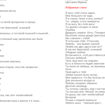
Цветаева Марина
мец
Избранные стихи:
инская весна
Я могу тебя очень ждать
Мне большего не надо...
т
Я в глазах твоих утону, можно?
Ты - рядом, и все прекрасно
 со мной прозрачнее и проще...
Я не могу без тебя жить!
Ты далеко сегодня от меня
стве березовой, осиновой
Ошибка
Двадцать первое. Ночь. Понедел
лнолунье, в гостиной пыльной и пышной...
Весенняя сказка дождя (рассказ
Мы совпали с тобой
устальный шар заключены мы были
Я отпускаю тебя. Отпускаю.
Любовь - она бывает разной
кан
Любим мы друг друга или нет?
В листве березовой, осиновой
а
Обидная любовь
Встречаются, чтоб расставаться
ние
Письмо любимой
Твое лицо мне так знакомо
ресение мертвых
Есть в близости людей заветная
Ты меня не любишь, не жалееш
окна открыв, опустив занавески...
Ночь
Приходить к тебе
еча
Любви начало было летом...
Мне нравится, что Вы больны не
а
Для школьного возраста
Любовь покоряет обманно
а
Десятая заповедь
Ты хочешь сделать мир счастл
а
Ты письмо мое, Милый, не комка
Ее душа, как свет необычайный
уша, как свет необычайный
Вечером
Поэма о первой нежности
безмолвствую и крепну я в тиши...
Любить иных - тяжелый крест...