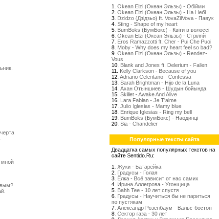
1.
Okean Elzi (Океан Эльзы) - Обійми
2.
Okean Elzi (Океан Эльзы) - На Небі
3.
Dzidzo (Дзідзьо) ft. VovaZilVova - Павук
4.
Sting - Shape of my heart
5.
BumBoks (БумБокс) - Квіти в волоссі
6.
Okean Elzi (Океан Эльзы) - Стрiляй
7.
Eros Ramazzotti ft. Cher - Pui Che Puoi
8.
Moby - Why does my heart feel so bad?
9.
Okean Elzi (Океан Эльзы) - Rendez-
Vous
10.
Blank and Jones ft. Delerium - Fallen
ьник.
11.
Kelly Clarkson - Because of you
)
12.
Adriano Celentano - Confessa
13.
Sarah Brightman - Hijo de la Luna
14.
Ахан Отыншиев - Шудын бойында
15.
Skillet - Awake And Alive
16.
Lara Fabian - Je T'aime
17.
Julio Iglesias - Mamy blue
18.
Enrique Iglesias - Ring my bell
19.
BumBoks (БумБокс) - Наодинці
20.
Sia - Chandelier
 черта
ь
Популярные тексты сайта
Двадцатка самых популярных текстов на
сайте Sentido.Ru:
 мной
1.
Жуки - Батарейка
2.
Градусы - Голая
3.
Ёлка - Всё зависит от нас самих
4.
Ирина Аллегрова - Угонщица
ивым?
5.
Bahh Tee - 10 лет спустя
й.
6.
Градусы - Научиться бы не париться
по пустякам
7.
Александр Розенбаум - Вальс-бостон
8.
Сектор газа - 30 лет