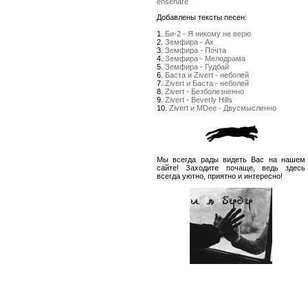
enseñare
Добавлены тексты песен:
1.
Би-2 - Я никому не верю
2.
Земфира - Ах
3.
Земфира - Почта
4.
Земфира - Мелодрама
5.
Земфира - Гудбай
6.
Баста и Zivert - неболей
7.
Zivert и Баста - неболей
8.
Zivert - Безболезненно
9.
Zivert - Beverly Hills
10.
Zivert и MDee - Двусмысленно
Мы всегда рады видеть Вас на нашем
сайте! Заходите почаще, ведь здесь
всегда уютно, приятно и интересно!