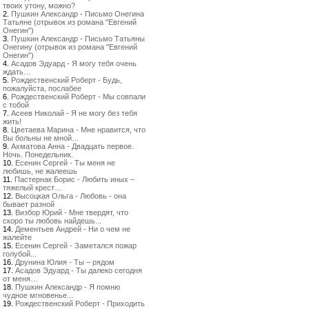
твоих утону, можно?
2.
Пушкин Александр - Письмо Онегина
Татьяне (отрывок из романа "Евгений
Онегин")
3.
Пушкин Александр - Письмо Татьяны
Онегину (отрывок из романа "Евгений
Онегин")
4.
Асадов Эдуард - Я могу тебя очень
ждать…
5.
Рождественский Роберт - Будь,
пожалуйста, послабее
6.
Рождественский Роберт - Мы совпали
с тобой
7.
Асеев Николай - Я не могу без тебя
жить!
8.
Цветаева Марина - Мне нравится, что
Вы больны не мной…
9.
Ахматова Анна - Двадцать первое.
Ночь. Понедельник.
10.
Есенин Сергей - Ты меня не
любишь, не жалеешь
11.
Пастернак Борис - Любить иных –
тяжелый крест…
12.
Высоцкая Ольга - Любовь - она
бывает разной
13.
Визбор Юрий - Мне твердят, что
скоро ты любовь найдешь...
14.
Дементьев Андрей - Ни о чем не
жалейте
15.
Есенин Сергей - Заметался пожар
голубой...
16.
Друнина Юлия - Ты – рядом
17.
Асадов Эдуард - Ты далеко сегодня
от меня…
18.
Пушкин Александр - Я помню
чудное мгновенье...
19.
Рождественский Роберт - Приходить