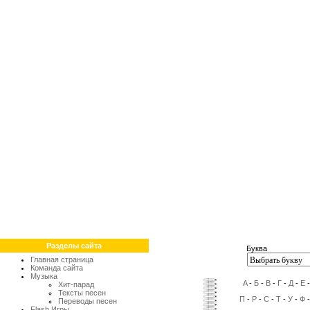
Разделы сайта
Буква
Главная страница
Команда сайта
Музыка
A
-
Б
-
В
-
Г
-
Д
-
Е
Хит-парад
Тексты песен
П
-
Р
-
С
-
Т
-
У
-
Ф
Переводы песен
Flash Игры