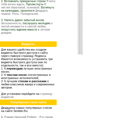
2. Вспомнить прекрасные строки
Я могу
тебя вечно ждать
. Пролистнуть
В
листве березовой, осиновой
. Взглянуть
на календарь, произнося
Двадцать
первое. Ночь. Понедельник.
3. Напеть давно забытый мотив
бесконечности
, послушать мелодию
о
лютой ненависти и святой любви
,
погрустить вдвоем вместе с
летним
дождем
.
Виджеты
Для вашего удобства мы создали
виджеты быстрого доступа к сайту
через главную страницу Яндекса.
Имеется возможность установить три
виджета быстрого доступа (как по
отдельности, так и все вместе):
1. К
переводам
лучших иностранных
песен;
2. К
текстам песен
отечественных и
иностранных исполнителей;
3. К лучшим
стихам и рассказам
о
любви классиков жанра и современных
авторов.
Для установки перейдите на
страницу
виджетов
Популярные стихи сайта
Двадцатка самых популярных стихов
на сайте Sentido.Ru:
1.
Рождественский Роберт - Я в глазах