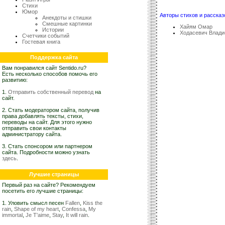
Стихи
Юмор
Авторы стихов и рассказ
Анекдоты и стишки
Смешные картинки
Хайям Омар
Истории
Ходасевич Влади
Счетчики событий
Гостевая книга
Поддержка сайта
Вам понравился сайт Sentido.ru?
Есть несколько способов помочь его
развитию:
1.
Отправить собственный перевод
на
сайт.
2. Стать модератором сайта, получив
права добавлять тексты, стихи,
переводы на сайт. Для этого нужно
отправить свои контакты
администратору сайта.
3. Стать спонсором или партнером
сайта. Подробности можно узнать
здесь
.
Лучшие страницы
Первый раз на сайте? Рекомендуем
посетить его лучшие страницы:
1. Уловить смысл песен
Fallen
,
Kiss the
rain
,
Shape of my heart
,
Confessa
,
My
immortal
,
Je T'aime
,
Stay
,
It will rain
.