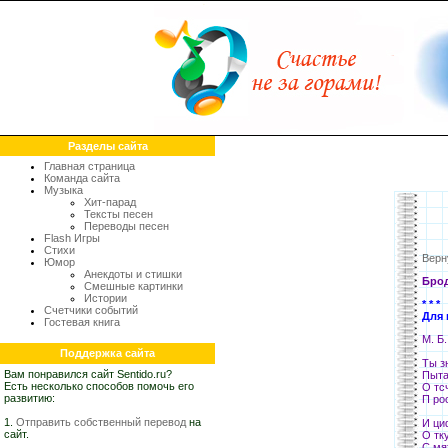
Разделы сайта
Главная страница
Команда сайта
Музыка
Хит-парад
Тексты песен
Переводы песен
Flash Игры
Стихи
Верн
Юмор
Анекдоты и стишки
Бро
Смешные картинки
Истории
* * *
Счетчики событий
Для 
Гостевая книга
М. Б.
Поддержка сайта
Ты з
Вам понравился сайт Sentido.ru?
Пыта
Есть несколько способов помочь его
О тс
развитию:
П ро
1.
Отправить собственный перевод
на
И ци
сайт.
О тк
С мя