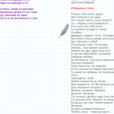
Цветаева Марина
ежда, исходящая от Б.
Избранные стихи:
путника, зажав по фонарю,
временно движутся во тьме,
Я могу тебя очень ждать
уку умножая на зарю,
Мне большего не надо...
 бы и не встретившись в уме.
Я в глазах твоих утону, можно?
Ты - рядом, и все прекрасно
Я не могу без тебя жить!
Ты далеко сегодня от меня
Ошибка
Двадцать первое. Ночь. Понедел
Весенняя сказка дождя (рассказ
Мы совпали с тобой
Я отпускаю тебя. Отпускаю.
Любовь - она бывает разной
Любим мы друг друга или нет?
В листве березовой, осиновой
Обидная любовь
Встречаются, чтоб расставаться
Письмо любимой
Твое лицо мне так знакомо
Есть в близости людей заветная
Ты меня не любишь, не жалееш
Ночь
Приходить к тебе
Любви начало было летом...
Мне нравится, что Вы больны не
Для школьного возраста
Любовь покоряет обманно
Десятая заповедь
Ты хочешь сделать мир счастл
Ты письмо мое, Милый, не комка
Ее душа, как свет необычайный
Вечером
Поэма о первой нежности
Любить иных - тяжелый крест...