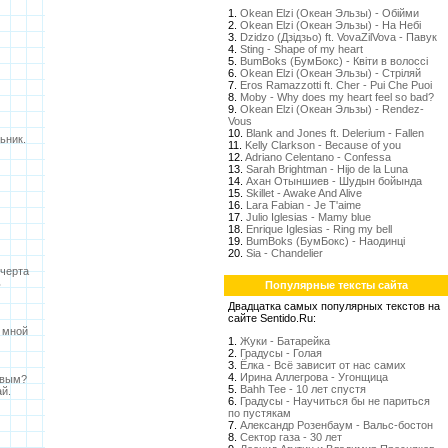
1.
Okean Elzi (Океан Эльзы) - Обійми
2.
Okean Elzi (Океан Эльзы) - На Небі
3.
Dzidzo (Дзідзьо) ft. VovaZilVova - Павук
4.
Sting - Shape of my heart
5.
BumBoks (БумБокс) - Квіти в волоссі
6.
Okean Elzi (Океан Эльзы) - Стрiляй
7.
Eros Ramazzotti ft. Cher - Pui Che Puoi
8.
Moby - Why does my heart feel so bad?
9.
Okean Elzi (Океан Эльзы) - Rendez-
Vous
10.
Blank and Jones ft. Delerium - Fallen
ьник.
11.
Kelly Clarkson - Because of you
)
12.
Adriano Celentano - Confessa
13.
Sarah Brightman - Hijo de la Luna
14.
Ахан Отыншиев - Шудын бойында
15.
Skillet - Awake And Alive
16.
Lara Fabian - Je T'aime
17.
Julio Iglesias - Mamy blue
18.
Enrique Iglesias - Ring my bell
19.
BumBoks (БумБокс) - Наодинці
20.
Sia - Chandelier
 черта
ь
Популярные тексты сайта
Двадцатка самых популярных текстов на
сайте Sentido.Ru:
 мной
1.
Жуки - Батарейка
2.
Градусы - Голая
3.
Ёлка - Всё зависит от нас самих
4.
Ирина Аллегрова - Угонщица
ивым?
5.
Bahh Tee - 10 лет спустя
й.
6.
Градусы - Научиться бы не париться
по пустякам
7.
Александр Розенбаум - Вальс-бостон
8.
Сектор газа - 30 лет