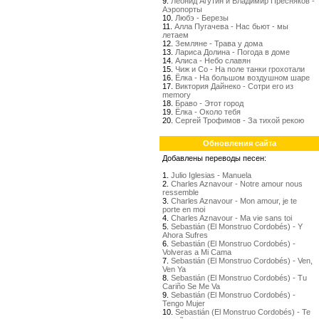
9.
Леонид Агутин и Владимир Пресняков -
Аэропорты
10.
Любэ - Березы
11.
Алла Пугачева - Нас бьют - мы
летаем
12.
Земляне - Трава у дома
13.
Лариса Долина - Погода в доме
14.
Алиса - Небо славян
15.
Чиж и Со - На поле танки грохотали
16.
Ёлка - На большом воздушном шаре
17.
Виктория Дайнеко - Сотри его из
memory
18.
Браво - Этот город
19.
Ёлка - Около тебя
20.
Сергей Трофимов - За тихой рекою
Обновления сайта
Добавлены переводы песен:
1.
Julio Iglesias - Manuela
2.
Charles Aznavour - Notre amour nous
ressemble
3.
Charles Aznavour - Mon amour, je te
porte en moi
4.
Charles Aznavour - Ma vie sans toi
5.
Sebastián (El Monstruo Cordobés) - Y
Ahora Sufres
6.
Sebastián (El Monstruo Cordobés) -
Volveras a Mi Cama
7.
Sebastián (El Monstruo Cordobés) - Ven,
Ven Ya
8.
Sebastián (El Monstruo Cordobés) - Tu
Cariño Se Me Va
9.
Sebastián (El Monstruo Cordobés) -
Tengo Mujer
10.
Sebastián (El Monstruo Cordobés) - Te