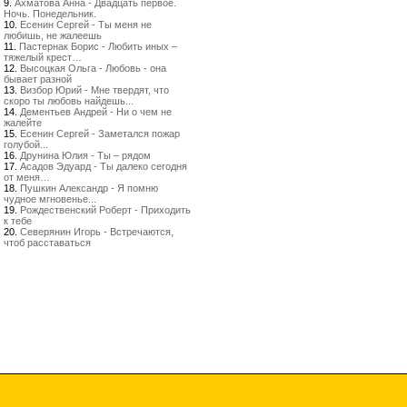
9.
Ахматова Анна - Двадцать первое.
Ночь. Понедельник.
10.
Есенин Сергей - Ты меня не
любишь, не жалеешь
11.
Пастернак Борис - Любить иных –
тяжелый крест…
12.
Высоцкая Ольга - Любовь - она
бывает разной
13.
Визбор Юрий - Мне твердят, что
скоро ты любовь найдешь...
14.
Дементьев Андрей - Ни о чем не
жалейте
15.
Есенин Сергей - Заметался пожар
голубой...
16.
Друнина Юлия - Ты – рядом
17.
Асадов Эдуард - Ты далеко сегодня
от меня…
18.
Пушкин Александр - Я помню
чудное мгновенье...
19.
Рождественский Роберт - Приходить
к тебе
20.
Северянин Игорь - Встречаются,
чтоб расставаться