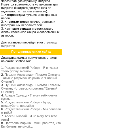
через главную страницу Яндекса.
Имеется возможность установить три
виджета быстрого доступа (как по
отдельности, так и все вместе):
1. К
переводам
лучших иностранных
песен;
2. К
текстам песен
отечественных и
иностранных исполнителей;
3. К лучшим
стихам и рассказам
о
любви классиков жанра и современных
авторов.
Для установки перейдите на
страницу
виджетов
Популярные стихи сайта
Двадцатка самых популярных стихов
на сайте Sentido.Ru:
1.
Рождественский Роберт - Я в глазах
твоих утону, можно?
2.
Пушкин Александр - Письмо Онегина
Татьяне (отрывок из романа "Евгений
Онегин")
3.
Пушкин Александр - Письмо Татьяны
Онегину (отрывок из романа "Евгений
Онегин")
4.
Асадов Эдуард - Я могу тебя очень
ждать…
5.
Рождественский Роберт - Будь,
пожалуйста, послабее
6.
Рождественский Роберт - Мы совпали
с тобой
7.
Асеев Николай - Я не могу без тебя
жить!
8.
Цветаева Марина - Мне нравится, что
Вы больны не мной…