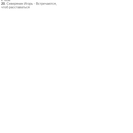
к тебе
20.
Северянин Игорь - Встречаются,
чтоб расставаться