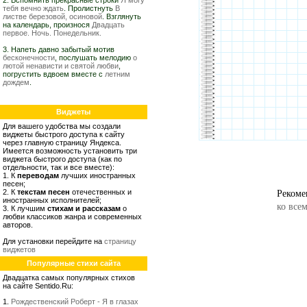
2. Вспомнить прекрасные строки
Я могу
тебя вечно ждать
. Пролистнуть
В
листве березовой, осиновой
. Взглянуть
на календарь, произнося
Двадцать
первое. Ночь. Понедельник.
3. Напеть давно забытый мотив
бесконечности
, послушать мелодию
о
лютой ненависти и святой любви
,
погрустить вдвоем вместе с
летним
дождем
.
Виджеты
Для вашего удобства мы создали
виджеты быстрого доступа к сайту
через главную страницу Яндекса.
Имеется возможность установить три
виджета быстрого доступа (как по
отдельности, так и все вместе):
1. К
переводам
лучших иностранных
песен;
Рекоме
2. К
текстам песен
отечественных и
иностранных исполнителей;
ко все
3. К лучшим
стихам и рассказам
о
любви классиков жанра и современных
авторов.
Для установки перейдите на
страницу
виджетов
Популярные стихи сайта
Двадцатка самых популярных стихов
на сайте Sentido.Ru:
1.
Рождественский Роберт - Я в глазах