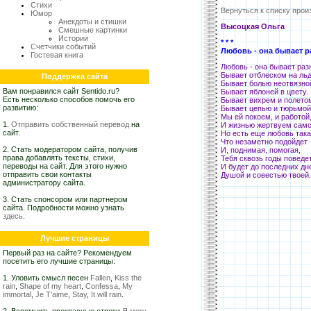
Стихи
Вернуться к списку прои
Юмор
Анекдоты и стишки
Высоцкая Ольга
Смешные картинки
Истории
* * *
Счетчики событий
Любовь - она бывает р
Гостевая книга
Любовь - она бывает раз
Бывает отблеском на льд
Поддержка сайта
Бывает болью неотвязно
Вам понравился сайт Sentido.ru?
Бывает яблоней в цвету.
Есть несколько способов помочь его
Бывает вихрем и полето
развитию:
Бывает цепью и тюрьмой.
Мы ей покоем, и работой
1.
Отправить собственный перевод
на
И жизнью жертвуем само
сайт.
Но есть еще любовь така
Что незаметно подойдет
2. Стать модератором сайта, получив
И, поднимая, помогая,
права добавлять тексты, стихи,
Тебя сквозь годы поведе
переводы на сайт. Для этого нужно
И будет до последних дн
отправить свои контакты
Душой и совестью твоей.
администратору сайта.
3. Стать спонсором или партнером
сайта. Подробности можно узнать
здесь
.
Лучшие страницы
Первый раз на сайте? Рекомендуем
посетить его лучшие страницы:
1. Уловить смысл песен
Fallen
,
Kiss the
rain
,
Shape of my heart
,
Confessa
,
My
immortal
,
Je T'aime
,
Stay
,
It will rain
.