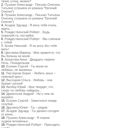
твоих утону, можно?
2.
Пушкин Александр - Письмо Онегина
Татьяне (отрывок из романа "Евгений
Онегин")
3.
Пушкин Александр - Письмо Татьяны
Онегину (отрывок из романа "Евгений
Онегин")
4.
Асадов Эдуард - Я могу тебя очень
ждать…
5.
Рождественский Роберт - Будь,
пожалуйста, послабее
6.
Рождественский Роберт - Мы совпали
с тобой
7.
Асеев Николай - Я не могу без тебя
жить!
8.
Цветаева Марина - Мне нравится, что
Вы больны не мной…
9.
Ахматова Анна - Двадцать первое.
Ночь. Понедельник.
10.
Есенин Сергей - Ты меня не
любишь, не жалеешь
11.
Пастернак Борис - Любить иных –
тяжелый крест…
12.
Высоцкая Ольга - Любовь - она
бывает разной
13.
Визбор Юрий - Мне твердят, что
скоро ты любовь найдешь...
14.
Дементьев Андрей - Ни о чем не
жалейте
15.
Есенин Сергей - Заметался пожар
голубой...
16.
Друнина Юлия - Ты – рядом
17.
Асадов Эдуард - Ты далеко сегодня
от меня…
18.
Пушкин Александр - Я помню
чудное мгновенье...
19.
Рождественский Роберт - Приходить