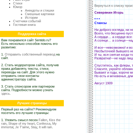
Стихи
Вернуться к списку прои
Юмор
Анекдоты и стишки
Северянин Игорь
Смешные картинки
Истории
* * *
Счетчики событий
Стансы
Гостевая книга
Ни доброго взгляда, ни 
Всего, что бесценно пу
Поддержка сайта
А сердце… а сердце все 
Вам понравился сайт Sentido.ru?
А солнце… а солнце—на
Есть несколько способов помочь его
развитию:
И все—невозможно! и в
Несбыточней бывшего н
1.
Отправить собственный перевод
на
И ты, вся святая когда-т
сайт.
Развратна!—не надо лица 
2. Стать модератором сайта, получив
Спуститесь, как флеры, 
права добавлять тексты, стихи,
Спасите, укройте облом
переводы на сайт. Для этого нужно
Бывают и годы, короче м
отправить свои контакты
Но есть и мгновенья, дли
администратору сайта.
Август 1909
3. Стать спонсором или партнером
сайта. Подробности можно узнать
здесь
.
Лучшие страницы
Первый раз на сайте? Рекомендуем
посетить его лучшие страницы:
1. Уловить смысл песен
Fallen
,
Kiss the
rain
,
Shape of my heart
,
Confessa
,
My
immortal
,
Je T'aime
,
Stay
,
It will rain
.