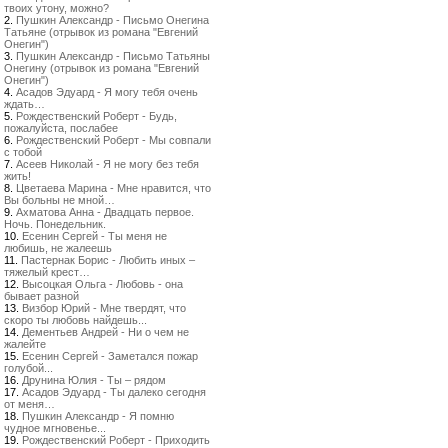
твоих утону, можно?
2.
Пушкин Александр - Письмо Онегина
Татьяне (отрывок из романа "Евгений
Онегин")
3.
Пушкин Александр - Письмо Татьяны
Онегину (отрывок из романа "Евгений
Онегин")
4.
Асадов Эдуард - Я могу тебя очень
ждать…
5.
Рождественский Роберт - Будь,
пожалуйста, послабее
6.
Рождественский Роберт - Мы совпали
с тобой
7.
Асеев Николай - Я не могу без тебя
жить!
8.
Цветаева Марина - Мне нравится, что
Вы больны не мной…
9.
Ахматова Анна - Двадцать первое.
Ночь. Понедельник.
10.
Есенин Сергей - Ты меня не
любишь, не жалеешь
11.
Пастернак Борис - Любить иных –
тяжелый крест…
12.
Высоцкая Ольга - Любовь - она
бывает разной
13.
Визбор Юрий - Мне твердят, что
скоро ты любовь найдешь...
14.
Дементьев Андрей - Ни о чем не
жалейте
15.
Есенин Сергей - Заметался пожар
голубой...
16.
Друнина Юлия - Ты – рядом
17.
Асадов Эдуард - Ты далеко сегодня
от меня…
18.
Пушкин Александр - Я помню
чудное мгновенье...
19.
Рождественский Роберт - Приходить