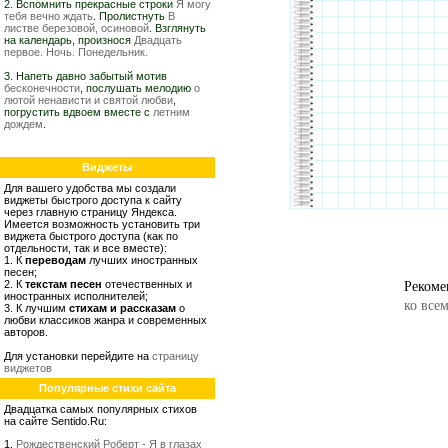
2. Вспомнить прекрасные строки
Я могу
тебя вечно ждать
. Пролистнуть
В
листве березовой, осиновой
. Взглянуть
на календарь, произнося
Двадцать
первое. Ночь. Понедельник.
3. Напеть давно забытый мотив
бесконечности
, послушать мелодию
о
лютой ненависти и святой любви
,
погрустить вдвоем вместе с
летним
дождем
.
Виджеты
Для вашего удобства мы создали
виджеты быстрого доступа к сайту
через главную страницу Яндекса.
Имеется возможность установить три
виджета быстрого доступа (как по
отдельности, так и все вместе):
1. К
переводам
лучших иностранных
песен;
Рекоме
2. К
текстам песен
отечественных и
иностранных исполнителей;
ко все
3. К лучшим
стихам и рассказам
о
любви классиков жанра и современных
авторов.
Для установки перейдите на
страницу
виджетов
Популярные стихи сайта
Двадцатка самых популярных стихов
на сайте Sentido.Ru:
1.
Рождественский Роберт - Я в глазах