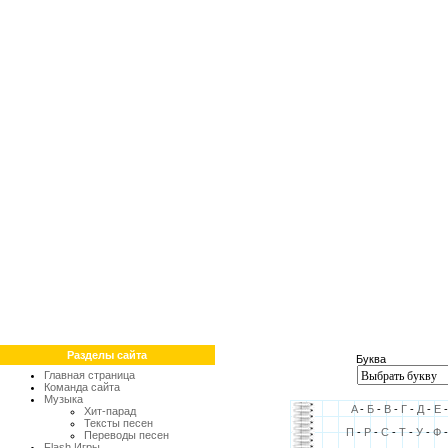
Разделы сайта
Буква
Главная страница
Команда сайта
Музыка
A
-
Б
-
В
-
Г
-
Д
-
Е
Хит-парад
Тексты песен
П
-
Р
-
С
-
Т
-
У
-
Ф
Переводы песен
Flash Игры