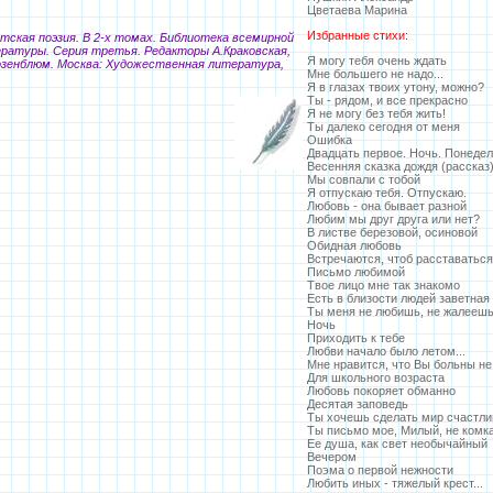
Цветаева Марина
Избранные стихи:
тская поэзия. В 2-х томах. Библиотека всемирной
ратуры. Серия третья. Редакторы А.Краковская,
Я могу тебя очень ждать
зенблюм. Москва: Художественная литература,
Мне большего не надо...
.
Я в глазах твоих утону, можно?
Ты - рядом, и все прекрасно
Я не могу без тебя жить!
Ты далеко сегодня от меня
Ошибка
Двадцать первое. Ночь. Понедел
Весенняя сказка дождя (рассказ
Мы совпали с тобой
Я отпускаю тебя. Отпускаю.
Любовь - она бывает разной
Любим мы друг друга или нет?
В листве березовой, осиновой
Обидная любовь
Встречаются, чтоб расставаться
Письмо любимой
Твое лицо мне так знакомо
Есть в близости людей заветная
Ты меня не любишь, не жалееш
Ночь
Приходить к тебе
Любви начало было летом...
Мне нравится, что Вы больны не
Для школьного возраста
Любовь покоряет обманно
Десятая заповедь
Ты хочешь сделать мир счастл
Ты письмо мое, Милый, не комка
Ее душа, как свет необычайный
Вечером
Поэма о первой нежности
Любить иных - тяжелый крест...