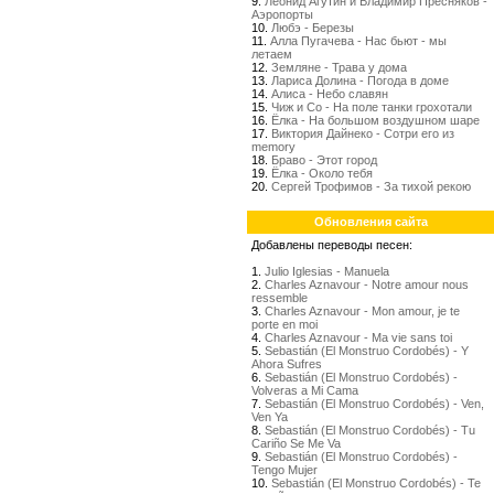
9.
Леонид Агутин и Владимир Пресняков -
Аэропорты
10.
Любэ - Березы
11.
Алла Пугачева - Нас бьют - мы
летаем
12.
Земляне - Трава у дома
13.
Лариса Долина - Погода в доме
14.
Алиса - Небо славян
15.
Чиж и Со - На поле танки грохотали
16.
Ёлка - На большом воздушном шаре
17.
Виктория Дайнеко - Сотри его из
memory
18.
Браво - Этот город
19.
Ёлка - Около тебя
20.
Сергей Трофимов - За тихой рекою
Обновления сайта
Добавлены переводы песен:
1.
Julio Iglesias - Manuela
2.
Charles Aznavour - Notre amour nous
ressemble
3.
Charles Aznavour - Mon amour, je te
porte en moi
4.
Charles Aznavour - Ma vie sans toi
5.
Sebastián (El Monstruo Cordobés) - Y
Ahora Sufres
6.
Sebastián (El Monstruo Cordobés) -
Volveras a Mi Cama
7.
Sebastián (El Monstruo Cordobés) - Ven,
Ven Ya
8.
Sebastián (El Monstruo Cordobés) - Tu
Cariño Se Me Va
9.
Sebastián (El Monstruo Cordobés) -
Tengo Mujer
10.
Sebastián (El Monstruo Cordobés) - Te