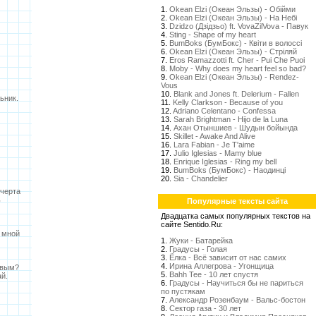
1.
Okean Elzi (Океан Эльзы) - Обійми
2.
Okean Elzi (Океан Эльзы) - На Небі
3.
Dzidzo (Дзідзьо) ft. VovaZilVova - Павук
4.
Sting - Shape of my heart
5.
BumBoks (БумБокс) - Квіти в волоссі
6.
Okean Elzi (Океан Эльзы) - Стрiляй
7.
Eros Ramazzotti ft. Cher - Pui Che Puoi
8.
Moby - Why does my heart feel so bad?
9.
Okean Elzi (Океан Эльзы) - Rendez-
Vous
10.
Blank and Jones ft. Delerium - Fallen
ьник.
11.
Kelly Clarkson - Because of you
)
12.
Adriano Celentano - Confessa
13.
Sarah Brightman - Hijo de la Luna
14.
Ахан Отыншиев - Шудын бойында
15.
Skillet - Awake And Alive
16.
Lara Fabian - Je T'aime
17.
Julio Iglesias - Mamy blue
18.
Enrique Iglesias - Ring my bell
19.
BumBoks (БумБокс) - Наодинці
20.
Sia - Chandelier
 черта
ь
Популярные тексты сайта
Двадцатка самых популярных текстов на
сайте Sentido.Ru:
 мной
1.
Жуки - Батарейка
2.
Градусы - Голая
3.
Ёлка - Всё зависит от нас самих
4.
Ирина Аллегрова - Угонщица
ивым?
5.
Bahh Tee - 10 лет спустя
й.
6.
Градусы - Научиться бы не париться
по пустякам
7.
Александр Розенбаум - Вальс-бостон
8.
Сектор газа - 30 лет