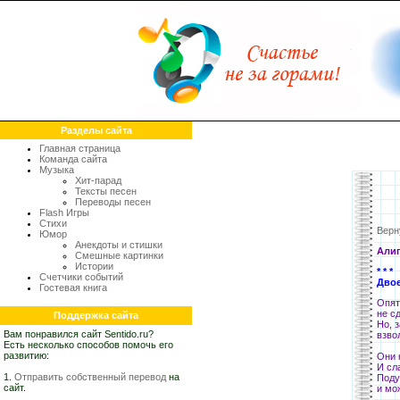
Разделы сайта
Главная страница
Команда сайта
Музыка
Хит-парад
Тексты песен
Переводы песен
Flash Игры
Стихи
Верн
Юмор
Анекдоты и стишки
Алиг
Смешные картинки
Истории
* * *
Счетчики событий
Дво
Гостевая книга
Опят
не с
Поддержка сайта
Но, 
Вам понравился сайт Sentido.ru?
взво
Есть несколько способов помочь его
развитию:
Они 
И сл
1.
Отправить собственный перевод
на
Поду
сайт.
и мо