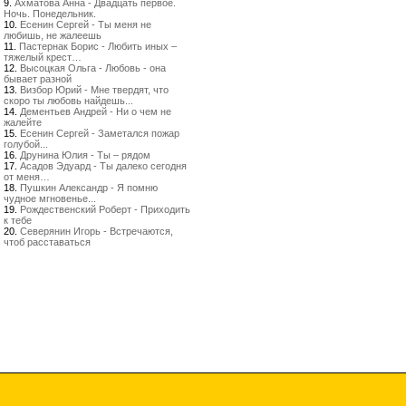
9.
Ахматова Анна - Двадцать первое.
Ночь. Понедельник.
10.
Есенин Сергей - Ты меня не
любишь, не жалеешь
11.
Пастернак Борис - Любить иных –
тяжелый крест…
12.
Высоцкая Ольга - Любовь - она
бывает разной
13.
Визбор Юрий - Мне твердят, что
скоро ты любовь найдешь...
14.
Дементьев Андрей - Ни о чем не
жалейте
15.
Есенин Сергей - Заметался пожар
голубой...
16.
Друнина Юлия - Ты – рядом
17.
Асадов Эдуард - Ты далеко сегодня
от меня…
18.
Пушкин Александр - Я помню
чудное мгновенье...
19.
Рождественский Роберт - Приходить
к тебе
20.
Северянин Игорь - Встречаются,
чтоб расставаться