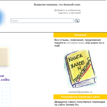
Вскрытие показало, что больной спал.
Добавить в избранное
Сделать стартовой
Общение
Все отзывы, пожелания, предложения
пишите в
гостевую книгу
или шлите по e-
mail!
tosha22@yandex.ru
Популярные переводы сайта
Двадцатка самых популярных переводов
на сайте Sentido.Ru: