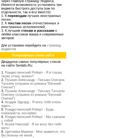
через главную страницу Яндекса.
Имеется возможность установить три
виджета быстрого доступа (как по
отдельности, так и все вместе):
1. К
переводам
лучших иностранных
песен;
2. К
текстам песен
отечественных и
иностранных исполнителей;
3. К лучшим
стихам и рассказам
о
любви классиков жанра и современных
авторов.
Для установки перейдите на
страницу
виджетов
Популярные стихи сайта
Двадцатка самых популярных стихов
на сайте Sentido.Ru:
1.
Рождественский Роберт - Я в глазах
твоих утону, можно?
2.
Пушкин Александр - Письмо Онегина
Татьяне (отрывок из романа "Евгений
Онегин")
3.
Пушкин Александр - Письмо Татьяны
Онегину (отрывок из романа "Евгений
Онегин")
4.
Асадов Эдуард - Я могу тебя очень
ждать…
5.
Рождественский Роберт - Будь,
пожалуйста, послабее
6.
Рождественский Роберт - Мы совпали
с тобой
7.
Асеев Николай - Я не могу без тебя
жить!
8.
Цветаева Марина - Мне нравится, что
Вы больны не мной…