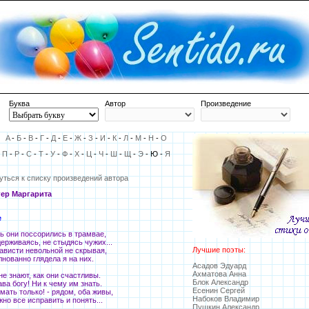
Буква
Автор
Произведение
A
-
Б
-
В
-
Г
-
Д
-
Е
-
Ж
-
З
-
И
-
К
-
Л
-
М
-
Н
-
О
П
-
Р
-
С
-
Т
-
У
-
Ф
-
Х
-
Ц
-
Ч
-
Ш
-
Щ
-
Э
- Ю -
Я
уться к списку произведений автора
ер Маргарита
е
ь они поссорились в трамвае,
держиваясь, не стыдясь чужих...
Лучшие поэты:
зависти невольной не скрывая,
лнованно глядела я на них.
Асадов Эдуард
Ахматова Анна
не знают, как они счастливы.
Блок Александр
ава богу! Ни к чему им знать.
Есенин Сергей
мать только! - рядом, оба живы,
Набоков Владимир
жно все исправить и понять...
Пушкин Александр