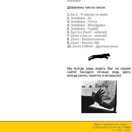
enseñare
Добавлены тексты песен:
1.
Би-2 - Я никому не верю
2.
Земфира - Ах
3.
Земфира - Почта
4.
Земфира - Мелодрама
5.
Земфира - Гудбай
6.
Баста и Zivert - неболей
7.
Zivert и Баста - неболей
8.
Zivert - Безболезненно
9.
Zivert - Beverly Hills
10.
Zivert и MDee - Двусмысленно
Мы всегда рады видеть Вас на нашем
сайте! Заходите почаще, ведь здесь
всегда уютно, приятно и интересно!
Идея и оформление сайта —
Седельников Антон aka
Tosha
© 1783—2015