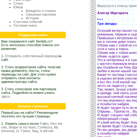
Стихи
Вернуться к списку прои
Юмор
Анекдоты и стишки
Алигер Маргарита
Смешные картинки
Истории
* * *
Счетчики событий
Три звезды
Гостевая книга
Осенний ветер пахнет сн
неверным, первым и сы
Поддержка сайта
Привыкши к ветреным но
Вам понравился сайт Sentido.ru?
мы в теплом доме плохо
Есть несколько способов помочь его
Обоим нам с тобой не сп
развитию:
хотя и тихо и темно.
Обоим нам с тобою мнит
1.
Отправить собственный перевод
на
обоим чудится одно.
сайт.
Что в нетерпенье и в тум
с крутого перевала мчас
2. Стать модератором сайта, получив
мы позабыли на Тянь-Ш
права добавлять тексты, стихи,
любви и жизни нашей час
переводы на сайт. Для этого нужно
Какая-то частица счасть
отправить свои контакты
в ущелье ветром унесла
администратору сайта.
и вот без этой малой час
ничто не ладится у нас.
3. Стать спонсором или партнером
Так, может, лучше улыб
сайта. Подробности можно узнать
и прежде, чем опять усн
здесь
.
высокой клятвой поклян
что мы вернемся, мы ве
и позабытое найдем.
Лучшие страницы
И будет труден путь во 
Обрывы... Пропасти... Вод
Первый раз на сайте? Рекомендуем
И будет слышен лай соба
посетить его лучшие страницы:
оберегающей стада.
И узкий месяц будет бле
1. Уловить смысл песен
Fallen
,
Kiss the
но ярким будет солнце д
rain
,
Shape of my heart
,
Confessa
,
My
Но мы доедем, мы доед
immortal
,
Je T'aime
,
Stay
,
It will rain
.
и позабытое найдем.