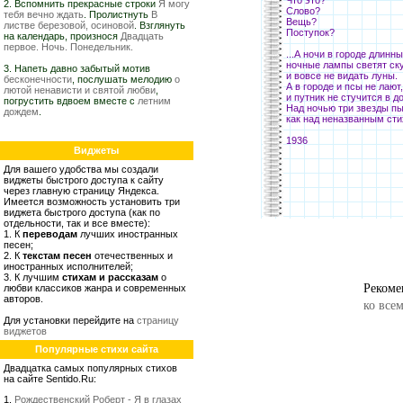
Что это?
2. Вспомнить прекрасные строки
Я могу
Слово?
тебя вечно ждать
. Пролистнуть
В
Вещь?
листве березовой, осиновой
. Взглянуть
Поступок?
на календарь, произнося
Двадцать
первое. Ночь. Понедельник.
...А ночи в городе длинны
ночные лампы светят ск
3. Напеть давно забытый мотив
и вовсе не видать луны.
бесконечности
, послушать мелодию
о
А в городе и псы не лают,
лютой ненависти и святой любви
,
и путник не стучится в до
погрустить вдвоем вместе с
летним
Над ночью три звезды пы
дождем
.
как над неназванным сти
1936
Виджеты
Для вашего удобства мы создали
виджеты быстрого доступа к сайту
через главную страницу Яндекса.
Имеется возможность установить три
виджета быстрого доступа (как по
отдельности, так и все вместе):
1. К
переводам
лучших иностранных
песен;
2. К
текстам песен
отечественных и
иностранных исполнителей;
3. К лучшим
стихам и рассказам
о
Рекоме
любви классиков жанра и современных
авторов.
ко все
Для установки перейдите на
страницу
виджетов
Популярные стихи сайта
Двадцатка самых популярных стихов
на сайте Sentido.Ru:
1.
Рождественский Роберт - Я в глазах