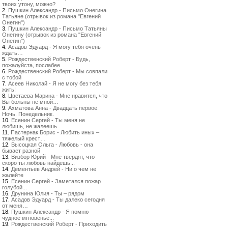
твоих утону, можно?
2.
Пушкин Александр - Письмо Онегина
Татьяне (отрывок из романа "Евгений
Онегин")
3.
Пушкин Александр - Письмо Татьяны
Онегину (отрывок из романа "Евгений
Онегин")
4.
Асадов Эдуард - Я могу тебя очень
ждать…
5.
Рождественский Роберт - Будь,
пожалуйста, послабее
6.
Рождественский Роберт - Мы совпали
с тобой
7.
Асеев Николай - Я не могу без тебя
жить!
8.
Цветаева Марина - Мне нравится, что
Вы больны не мной…
9.
Ахматова Анна - Двадцать первое.
Ночь. Понедельник.
10.
Есенин Сергей - Ты меня не
любишь, не жалеешь
11.
Пастернак Борис - Любить иных –
тяжелый крест…
12.
Высоцкая Ольга - Любовь - она
бывает разной
13.
Визбор Юрий - Мне твердят, что
скоро ты любовь найдешь...
14.
Дементьев Андрей - Ни о чем не
жалейте
15.
Есенин Сергей - Заметался пожар
голубой...
16.
Друнина Юлия - Ты – рядом
17.
Асадов Эдуард - Ты далеко сегодня
от меня…
18.
Пушкин Александр - Я помню
чудное мгновенье...
19.
Рождественский Роберт - Приходить