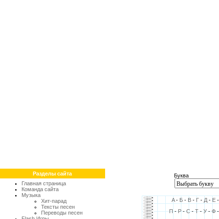
Разделы сайта
Буква
Главная страница
Команда сайта
Музыка
A
-
Б
-
В
-
Г
-
Д
-
Е
Хит-парад
Тексты песен
П
-
Р
-
С
-
Т
-
У
-
Ф
Переводы песен
Flash Игры