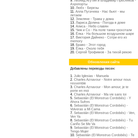
9.
Леонид Агутин и Владимир Пресняков -
Аэропорты
10.
Любэ - Березы
11.
Алла Пугачева - Нас бьют - мы
летаем
12.
Земляне - Трава у дома
13.
Лариса Долина - Погода в доме
14.
Алиса - Небо славян
15.
Чиж и Со - На поле танки грохотали
16.
Ёлка - На большом воздушном шаре
17.
Виктория Дайнеко - Сотри его из
memory
18.
Браво - Этот город
19.
Ёлка - Около тебя
20.
Сергей Трофимов - За тихой рекою
Обновления сайта
Добавлены переводы песен:
1.
Julio Iglesias - Manuela
2.
Charles Aznavour - Notre amour nous
ressemble
3.
Charles Aznavour - Mon amour, je te
porte en moi
4.
Charles Aznavour - Ma vie sans toi
5.
Sebastián (El Monstruo Cordobés) - Y
Ahora Sufres
6.
Sebastián (El Monstruo Cordobés) -
Volveras a Mi Cama
7.
Sebastián (El Monstruo Cordobés) - Ven,
Ven Ya
8.
Sebastián (El Monstruo Cordobés) - Tu
Cariño Se Me Va
9.
Sebastián (El Monstruo Cordobés) -
Tengo Mujer
10.
Sebastián (El Monstruo Cordobés) - Te