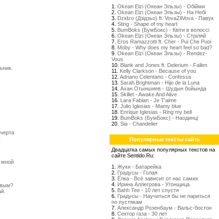
1.
Okean Elzi (Океан Эльзы) - Обійми
2.
Okean Elzi (Океан Эльзы) - На Небі
3.
Dzidzo (Дзідзьо) ft. VovaZilVova - Павук
4.
Sting - Shape of my heart
5.
BumBoks (БумБокс) - Квіти в волоссі
6.
Okean Elzi (Океан Эльзы) - Стрiляй
7.
Eros Ramazzotti ft. Cher - Pui Che Puoi
8.
Moby - Why does my heart feel so bad?
9.
Okean Elzi (Океан Эльзы) - Rendez-
Vous
10.
Blank and Jones ft. Delerium - Fallen
ьник.
11.
Kelly Clarkson - Because of you
)
12.
Adriano Celentano - Confessa
13.
Sarah Brightman - Hijo de la Luna
14.
Ахан Отыншиев - Шудын бойында
15.
Skillet - Awake And Alive
16.
Lara Fabian - Je T'aime
17.
Julio Iglesias - Mamy blue
18.
Enrique Iglesias - Ring my bell
19.
BumBoks (БумБокс) - Наодинці
20.
Sia - Chandelier
 черта
ь
Популярные тексты сайта
Двадцатка самых популярных текстов на
сайте Sentido.Ru:
 мной
1.
Жуки - Батарейка
2.
Градусы - Голая
3.
Ёлка - Всё зависит от нас самих
4.
Ирина Аллегрова - Угонщица
ивым?
5.
Bahh Tee - 10 лет спустя
й.
6.
Градусы - Научиться бы не париться
по пустякам
7.
Александр Розенбаум - Вальс-бостон
8.
Сектор газа - 30 лет