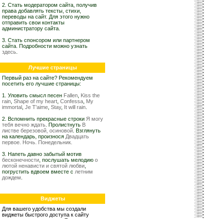
2. Стать модератором сайта, получив
права добавлять тексты, стихи,
переводы на сайт. Для этого нужно
отправить свои контакты
администратору сайта.
3. Стать спонсором или партнером
сайта. Подробности можно узнать
здесь
.
Лучшие страницы
Первый раз на сайте? Рекомендуем
посетить его лучшие страницы:
1. Уловить смысл песен
Fallen
,
Kiss the
rain
,
Shape of my heart
,
Confessa
,
My
immortal
,
Je T'aime
,
Stay
,
It will rain
.
2. Вспомнить прекрасные строки
Я могу
тебя вечно ждать
. Пролистнуть
В
листве березовой, осиновой
. Взглянуть
на календарь, произнося
Двадцать
первое. Ночь. Понедельник.
3. Напеть давно забытый мотив
бесконечности
, послушать мелодию
о
лютой ненависти и святой любви
,
погрустить вдвоем вместе с
летним
дождем
.
Виджеты
Для вашего удобства мы создали
виджеты быстрого доступа к сайту