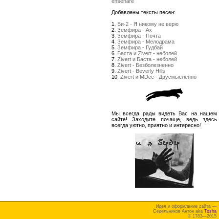
enseñare
Добавлены тексты песен:
1.
Би-2 - Я никому не верю
2.
Земфира - Ах
3.
Земфира - Почта
4.
Земфира - Мелодрама
5.
Земфира - Гудбай
6.
Баста и Zivert - неболей
7.
Zivert и Баста - неболей
8.
Zivert - Безболезненно
9.
Zivert - Beverly Hills
10.
Zivert и MDee - Двусмысленно
Мы всегда рады видеть Вас на нашем
сайте! Заходите почаще, ведь здесь
всегда уютно, приятно и интересно!
Идея и оформление сайта —
Седельников Антон aka
Tosha
© 1783—2015