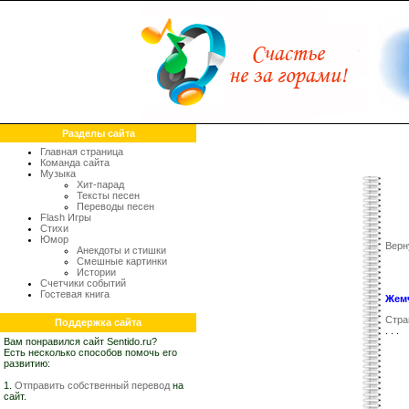
Разделы сайта
Главная страница
Команда сайта
Музыка
Хит-парад
Тексты песен
Переводы песен
Flash Игры
Стихи
Юмор
Верн
Анекдоты и стишки
Смешные картинки
Истории
Счетчики событий
Гостевая книга
Жем
Стра
Поддержка сайта
. . .
Вам понравился сайт Sentido.ru?
Есть несколько способов помочь его
развитию:
1.
Отправить собственный перевод
на
сайт.