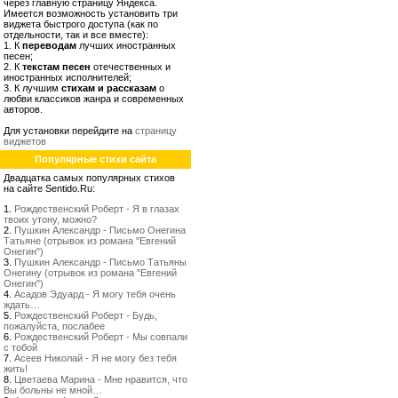
через главную страницу Яндекса.
Имеется возможность установить три
виджета быстрого доступа (как по
отдельности, так и все вместе):
1. К
переводам
лучших иностранных
песен;
2. К
текстам песен
отечественных и
иностранных исполнителей;
3. К лучшим
стихам и рассказам
о
любви классиков жанра и современных
авторов.
Для установки перейдите на
страницу
виджетов
Популярные стихи сайта
Двадцатка самых популярных стихов
на сайте Sentido.Ru:
1.
Рождественский Роберт - Я в глазах
твоих утону, можно?
2.
Пушкин Александр - Письмо Онегина
Татьяне (отрывок из романа "Евгений
Онегин")
3.
Пушкин Александр - Письмо Татьяны
Онегину (отрывок из романа "Евгений
Онегин")
4.
Асадов Эдуард - Я могу тебя очень
ждать…
5.
Рождественский Роберт - Будь,
пожалуйста, послабее
6.
Рождественский Роберт - Мы совпали
с тобой
7.
Асеев Николай - Я не могу без тебя
жить!
8.
Цветаева Марина - Мне нравится, что
Вы больны не мной…