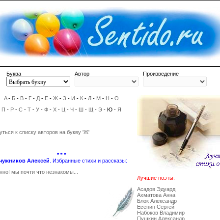
Буква
Автор
Произведение
A
-
Б
-
В
-
Г
-
Д
-
Е
-
Ж
-
З
-
И
-
К
-
Л
-
М
-
Н
-
О
П
-
Р
-
С
-
Т
-
У
-
Ф
-
Х
-
Ц
-
Ч
-
Ш
-
Щ
-
Э
- Ю -
Я
уться к списку авторов на букву 'Ж'
* * *
чужников Алексей
. Избранные стихи и рассказы:
нно! мы почти что незнакомы...
Лучшие поэты:
Асадов Эдуард
Ахматова Анна
Блок Александр
Есенин Сергей
Набоков Владимир
Пушкин Александр