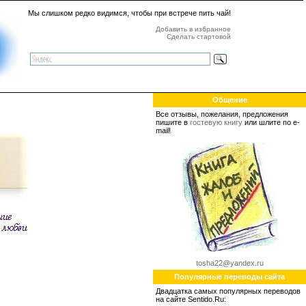
Мы слишком редко видимся, чтобы при встрече пить чай!
Добавить в избранное
Сделать стартовой
Общение
Все отзывы, пожелания, предложения
пишите в
гостевую книгу
или шлите по e-
mail!
tosha22@yandex.ru
Популярные переводы сайта
Двадцатка самых популярных переводов
на сайте Sentido.Ru: