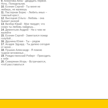
9.
Ахматова Анна - Двадцать первое.
Ночь. Понедельник.
10.
Есенин Сергей - Ты меня не
любишь, не жалеешь
11.
Пастернак Борис - Любить иных –
тяжелый крест…
12.
Высоцкая Ольга - Любовь - она
бывает разной
13.
Визбор Юрий - Мне твердят, что
скоро ты любовь найдешь...
14.
Дементьев Андрей - Ни о чем не
жалейте
15.
Есенин Сергей - Заметался пожар
голубой...
16.
Друнина Юлия - Ты – рядом
17.
Асадов Эдуард - Ты далеко сегодня
от меня…
18.
Пушкин Александр - Я помню
чудное мгновенье...
19.
Рождественский Роберт - Приходить
к тебе
20.
Северянин Игорь - Встречаются,
чтоб расставаться