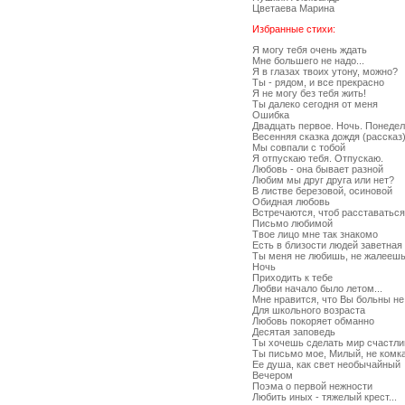
Цветаева Марина
Избранные стихи:
Я могу тебя очень ждать
Мне большего не надо...
Я в глазах твоих утону, можно?
Ты - рядом, и все прекрасно
Я не могу без тебя жить!
Ты далеко сегодня от меня
Ошибка
Двадцать первое. Ночь. Понедел
Весенняя сказка дождя (рассказ
Мы совпали с тобой
Я отпускаю тебя. Отпускаю.
Любовь - она бывает разной
Любим мы друг друга или нет?
В листве березовой, осиновой
Обидная любовь
Встречаются, чтоб расставаться
Письмо любимой
Твое лицо мне так знакомо
Есть в близости людей заветная
Ты меня не любишь, не жалееш
Ночь
Приходить к тебе
Любви начало было летом...
Мне нравится, что Вы больны не
Для школьного возраста
Любовь покоряет обманно
Десятая заповедь
Ты хочешь сделать мир счастл
Ты письмо мое, Милый, не комка
Ее душа, как свет необычайный
Вечером
Поэма о первой нежности
Любить иных - тяжелый крест...