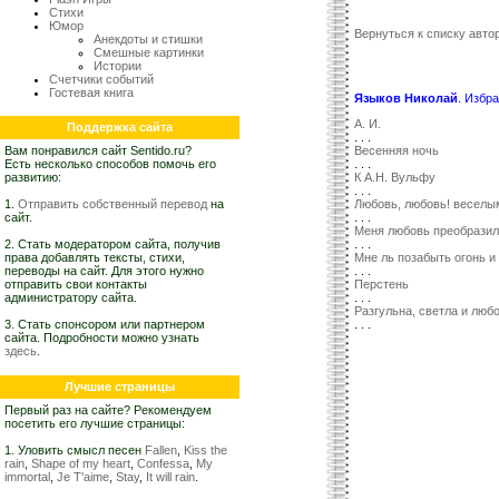
Стихи
Юмор
Вернуться к списку автор
Анекдоты и стишки
Смешные картинки
Истории
Счетчики событий
Гостевая книга
Языков Николай
. Избр
А. И.
Поддержка сайта
. . .
Вам понравился сайт Sentido.ru?
Весенняя ночь
Есть несколько способов помочь его
. . .
развитию:
К А.Н. Вульфу
. . .
1.
Отправить собственный перевод
на
Любовь, любовь! веселым
сайт.
. . .
Меня любовь преобразила
2. Стать модератором сайта, получив
. . .
права добавлять тексты, стихи,
Мне ль позабыть огонь и 
переводы на сайт. Для этого нужно
. . .
отправить свои контакты
Перстень
администратору сайта.
. . .
Разгульна, светла и любо
3. Стать спонсором или партнером
. . .
сайта. Подробности можно узнать
здесь
.
Лучшие страницы
Первый раз на сайте? Рекомендуем
посетить его лучшие страницы:
1. Уловить смысл песен
Fallen
,
Kiss the
rain
,
Shape of my heart
,
Confessa
,
My
immortal
,
Je T'aime
,
Stay
,
It will rain
.