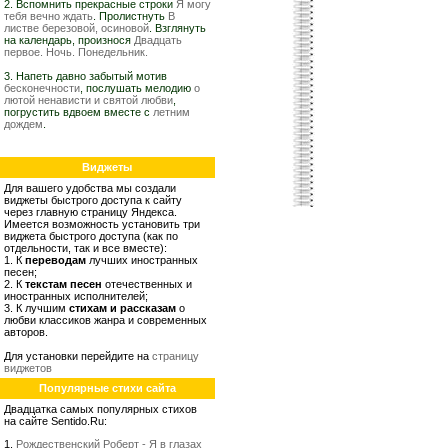
2. Вспомнить прекрасные строки
Я могу
тебя вечно ждать
. Пролистнуть
В
листве березовой, осиновой
. Взглянуть
на календарь, произнося
Двадцать
первое. Ночь. Понедельник.
3. Напеть давно забытый мотив
бесконечности
, послушать мелодию
о
лютой ненависти и святой любви
,
погрустить вдвоем вместе с
летним
дождем
.
Виджеты
Для вашего удобства мы создали
виджеты быстрого доступа к сайту
через главную страницу Яндекса.
Имеется возможность установить три
виджета быстрого доступа (как по
отдельности, так и все вместе):
1. К
переводам
лучших иностранных
песен;
2. К
текстам песен
отечественных и
иностранных исполнителей;
3. К лучшим
стихам и рассказам
о
любви классиков жанра и современных
авторов.
Для установки перейдите на
страницу
виджетов
Популярные стихи сайта
Двадцатка самых популярных стихов
на сайте Sentido.Ru:
1.
Рождественский Роберт - Я в глазах