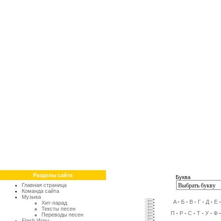
Разделы сайта
Буква
Главная страница
Команда сайта
Музыка
A
-
Б
-
В
-
Г
-
Д
-
Е
Хит-парад
Тексты песен
П
-
Р
-
С
-
Т
-
У
-
Ф
Переводы песен
Flash Игры