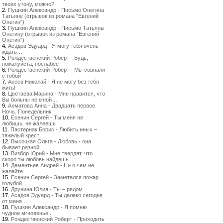
твоих утону, можно?
2.
Пушкин Александр - Письмо Онегина
Татьяне (отрывок из романа "Евгений
Онегин")
3.
Пушкин Александр - Письмо Татьяны
Онегину (отрывок из романа "Евгений
Онегин")
4.
Асадов Эдуард - Я могу тебя очень
ждать…
5.
Рождественский Роберт - Будь,
пожалуйста, послабее
6.
Рождественский Роберт - Мы совпали
с тобой
7.
Асеев Николай - Я не могу без тебя
жить!
8.
Цветаева Марина - Мне нравится, что
Вы больны не мной…
9.
Ахматова Анна - Двадцать первое.
Ночь. Понедельник.
10.
Есенин Сергей - Ты меня не
любишь, не жалеешь
11.
Пастернак Борис - Любить иных –
тяжелый крест…
12.
Высоцкая Ольга - Любовь - она
бывает разной
13.
Визбор Юрий - Мне твердят, что
скоро ты любовь найдешь...
14.
Дементьев Андрей - Ни о чем не
жалейте
15.
Есенин Сергей - Заметался пожар
голубой...
16.
Друнина Юлия - Ты – рядом
17.
Асадов Эдуард - Ты далеко сегодня
от меня…
18.
Пушкин Александр - Я помню
чудное мгновенье...
19.
Рождественский Роберт - Приходить