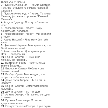
твоих утону, можно?
2.
Пушкин Александр - Письмо Онегина
Татьяне (отрывок из романа "Евгений
Онегин")
3.
Пушкин Александр - Письмо Татьяны
Онегину (отрывок из романа "Евгений
Онегин")
4.
Асадов Эдуард - Я могу тебя очень
ждать…
5.
Рождественский Роберт - Будь,
пожалуйста, послабее
6.
Рождественский Роберт - Мы совпали
с тобой
7.
Асеев Николай - Я не могу без тебя
жить!
8.
Цветаева Марина - Мне нравится, что
Вы больны не мной…
9.
Ахматова Анна - Двадцать первое.
Ночь. Понедельник.
10.
Есенин Сергей - Ты меня не
любишь, не жалеешь
11.
Пастернак Борис - Любить иных –
тяжелый крест…
12.
Высоцкая Ольга - Любовь - она
бывает разной
13.
Визбор Юрий - Мне твердят, что
скоро ты любовь найдешь...
14.
Дементьев Андрей - Ни о чем не
жалейте
15.
Есенин Сергей - Заметался пожар
голубой...
16.
Друнина Юлия - Ты – рядом
17.
Асадов Эдуард - Ты далеко сегодня
от меня…
18.
Пушкин Александр - Я помню
чудное мгновенье...
19.
Рождественский Роберт - Приходить