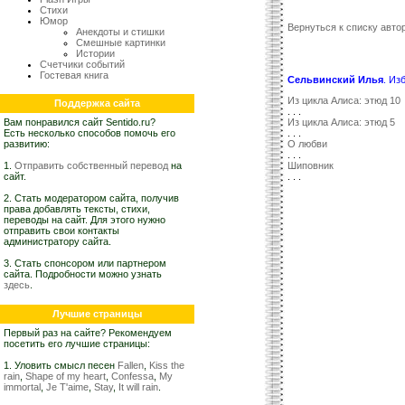
Стихи
Юмор
Вернуться к списку автор
Анекдоты и стишки
Смешные картинки
Истории
Счетчики событий
Гостевая книга
Сельвинский Илья
. Из
Из цикла Алиса: этюд 10
Поддержка сайта
. . .
Вам понравился сайт Sentido.ru?
Из цикла Алиса: этюд 5
Есть несколько способов помочь его
. . .
развитию:
О любви
. . .
1.
Отправить собственный перевод
на
Шиповник
сайт.
. . .
2. Стать модератором сайта, получив
права добавлять тексты, стихи,
переводы на сайт. Для этого нужно
отправить свои контакты
администратору сайта.
3. Стать спонсором или партнером
сайта. Подробности можно узнать
здесь
.
Лучшие страницы
Первый раз на сайте? Рекомендуем
посетить его лучшие страницы:
1. Уловить смысл песен
Fallen
,
Kiss the
rain
,
Shape of my heart
,
Confessa
,
My
immortal
,
Je T'aime
,
Stay
,
It will rain
.