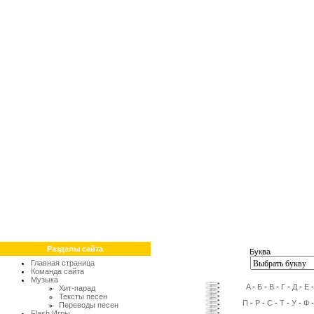
Разделы сайта
Буква
Главная страница
Команда сайта
Музыка
A
-
Б
-
В
-
Г
-
Д
-
Е
Хит-парад
Тексты песен
П
-
Р
-
С
-
Т
-
У
-
Ф
Переводы песен
Flash Игры