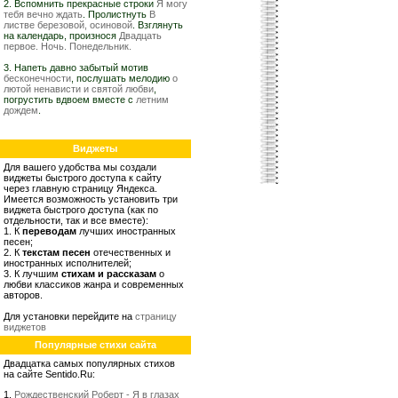
2. Вспомнить прекрасные строки
Я могу
тебя вечно ждать
. Пролистнуть
В
листве березовой, осиновой
. Взглянуть
на календарь, произнося
Двадцать
первое. Ночь. Понедельник.
3. Напеть давно забытый мотив
бесконечности
, послушать мелодию
о
лютой ненависти и святой любви
,
погрустить вдвоем вместе с
летним
дождем
.
Виджеты
Для вашего удобства мы создали
виджеты быстрого доступа к сайту
через главную страницу Яндекса.
Имеется возможность установить три
виджета быстрого доступа (как по
отдельности, так и все вместе):
1. К
переводам
лучших иностранных
песен;
2. К
текстам песен
отечественных и
иностранных исполнителей;
3. К лучшим
стихам и рассказам
о
любви классиков жанра и современных
авторов.
Для установки перейдите на
страницу
виджетов
Популярные стихи сайта
Двадцатка самых популярных стихов
на сайте Sentido.Ru:
1.
Рождественский Роберт - Я в глазах