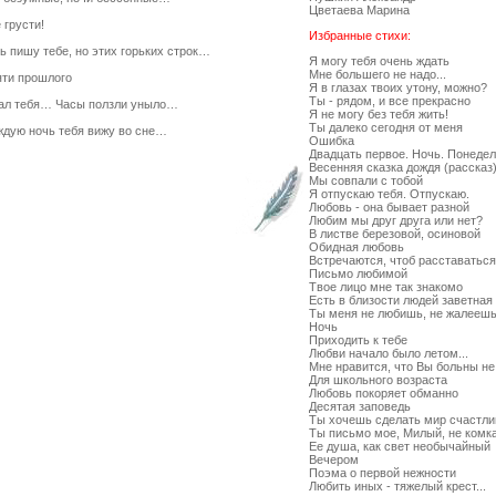
Цветаева Марина
 грусти!
Избранные стихи:
ь пишу тебе, но этих горьких строк…
Я могу тебя очень ждать
Мне большего не надо...
ти прошлого
Я в глазах твоих утону, можно?
Ты - рядом, и все прекрасно
ал тебя… Часы ползли уныло…
Я не могу без тебя жить!
Ты далеко сегодня от меня
ждую ночь тебя вижу во сне…
Ошибка
Двадцать первое. Ночь. Понедел
Весенняя сказка дождя (рассказ
Мы совпали с тобой
Я отпускаю тебя. Отпускаю.
Любовь - она бывает разной
Любим мы друг друга или нет?
В листве березовой, осиновой
Обидная любовь
Встречаются, чтоб расставаться
Письмо любимой
Твое лицо мне так знакомо
Есть в близости людей заветная
Ты меня не любишь, не жалееш
Ночь
Приходить к тебе
Любви начало было летом...
Мне нравится, что Вы больны не
Для школьного возраста
Любовь покоряет обманно
Десятая заповедь
Ты хочешь сделать мир счастл
Ты письмо мое, Милый, не комка
Ее душа, как свет необычайный
Вечером
Поэма о первой нежности
Любить иных - тяжелый крест...