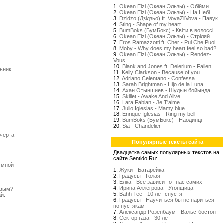
1.
Okean Elzi (Океан Эльзы) - Обійми
2.
Okean Elzi (Океан Эльзы) - На Небі
3.
Dzidzo (Дзідзьо) ft. VovaZilVova - Павук
4.
Sting - Shape of my heart
5.
BumBoks (БумБокс) - Квіти в волоссі
6.
Okean Elzi (Океан Эльзы) - Стрiляй
7.
Eros Ramazzotti ft. Cher - Pui Che Puoi
8.
Moby - Why does my heart feel so bad?
9.
Okean Elzi (Океан Эльзы) - Rendez-
Vous
10.
Blank and Jones ft. Delerium - Fallen
ьник.
11.
Kelly Clarkson - Because of you
)
12.
Adriano Celentano - Confessa
13.
Sarah Brightman - Hijo de la Luna
14.
Ахан Отыншиев - Шудын бойында
15.
Skillet - Awake And Alive
16.
Lara Fabian - Je T'aime
17.
Julio Iglesias - Mamy blue
18.
Enrique Iglesias - Ring my bell
19.
BumBoks (БумБокс) - Наодинці
20.
Sia - Chandelier
 черта
ь
Популярные тексты сайта
Двадцатка самых популярных текстов на
сайте Sentido.Ru:
 мной
1.
Жуки - Батарейка
2.
Градусы - Голая
3.
Ёлка - Всё зависит от нас самих
4.
Ирина Аллегрова - Угонщица
ивым?
5.
Bahh Tee - 10 лет спустя
й.
6.
Градусы - Научиться бы не париться
по пустякам
7.
Александр Розенбаум - Вальс-бостон
8.
Сектор газа - 30 лет