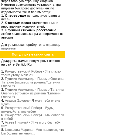
через главную страницу Яндекса.
Имеется возможность установить три
виджета быстрого доступа (как по
отдельности, так и все вместе):
1. К
переводам
лучших иностранных
песен;
2. К
текстам песен
отечественных и
иностранных исполнителей;
3. К лучшим
стихам и рассказам
о
любви классиков жанра и современных
авторов.
Для установки перейдите на
страницу
виджетов
Популярные стихи сайта
Двадцатка самых популярных стихов
на сайте Sentido.Ru:
1.
Рождественский Роберт - Я в глазах
твоих утону, можно?
2.
Пушкин Александр - Письмо Онегина
Татьяне (отрывок из романа "Евгений
Онегин")
3.
Пушкин Александр - Письмо Татьяны
Онегину (отрывок из романа "Евгений
Онегин")
4.
Асадов Эдуард - Я могу тебя очень
ждать…
5.
Рождественский Роберт - Будь,
пожалуйста, послабее
6.
Рождественский Роберт - Мы совпали
с тобой
7.
Асеев Николай - Я не могу без тебя
жить!
8.
Цветаева Марина - Мне нравится, что
Вы больны не мной…