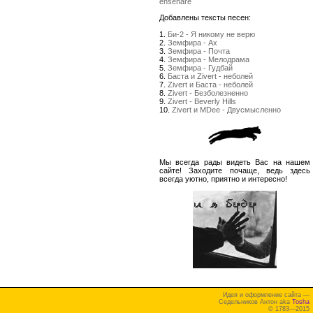
enseñare
Добавлены тексты песен:
1.
Би-2 - Я никому не верю
2.
Земфира - Ах
3.
Земфира - Почта
4.
Земфира - Мелодрама
5.
Земфира - Гудбай
6.
Баста и Zivert - неболей
7.
Zivert и Баста - неболей
8.
Zivert - Безболезненно
9.
Zivert - Beverly Hills
10.
Zivert и MDee - Двусмысленно
Мы всегда рады видеть Вас на нашем
сайте! Заходите почаще, ведь здесь
всегда уютно, приятно и интересно!
Идея и оформление сайта —
Седельников Антон aka
Tosha
© 1783—2015