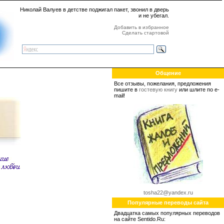
Николай Валуев в детстве поджигал пакет, звонил в дверь
и не убегал.
Добавить в избранное
Сделать стартовой
Общение
Все отзывы, пожелания, предложения
пишите в
гостевую книгу
или шлите по e-
mail!
tosha22@yandex.ru
Популярные переводы сайта
Двадцатка самых популярных переводов
на сайте Sentido.Ru: