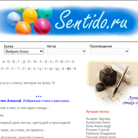
Буква
Автор
Произведение
A
-
Б
-
В
-
Г
-
Д
-
Е
-
Ж
-
З
-
И
-
К
-
Л
-
М
-
Н
-
О
П
-
Р
-
С
-
Т
-
У
-
Ф
-
Х
-
Ц
-
Ч
-
Ш
-
Щ
-
Э
- Ю -
Я
уться к списку авторов на букву 'А'
* * *
тин Алексей
. Избранные стихи и рассказы:
 чем я жил, в чем ждал отрады…
Лучшие поэты:
вь
Асадов Эдуард
Ахматова Анна
 первый день весны, цветущей и прохладной…
Блок Александр
Есенин Сергей
тзыва, ни слова, ни привета…
Набоков Владимир
Пушкин Александр
 безумные, ночи бессонные…