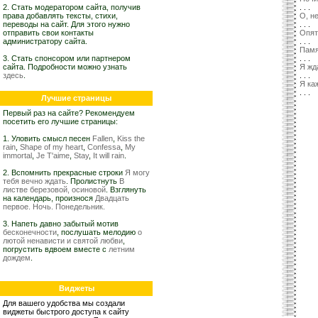
2. Стать модератором сайта, получив
. . .
права добавлять тексты, стихи,
О, не
переводы на сайт. Для этого нужно
. . .
отправить свои контакты
Опят
администратору сайта.
. . .
Памя
3. Стать спонсором или партнером
. . .
сайта. Подробности можно узнать
Я жд
здесь
.
. . .
Я ка
. . .
Лучшие страницы
Первый раз на сайте? Рекомендуем
посетить его лучшие страницы:
1. Уловить смысл песен
Fallen
,
Kiss the
rain
,
Shape of my heart
,
Confessa
,
My
immortal
,
Je T'aime
,
Stay
,
It will rain
.
2. Вспомнить прекрасные строки
Я могу
тебя вечно ждать
. Пролистнуть
В
листве березовой, осиновой
. Взглянуть
на календарь, произнося
Двадцать
первое. Ночь. Понедельник.
3. Напеть давно забытый мотив
бесконечности
, послушать мелодию
о
лютой ненависти и святой любви
,
погрустить вдвоем вместе с
летним
дождем
.
Виджеты
Для вашего удобства мы создали
виджеты быстрого доступа к сайту