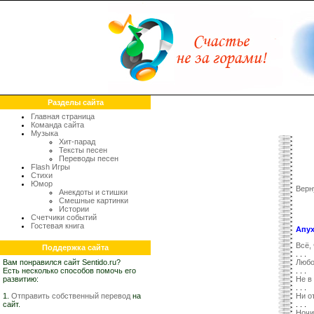
Разделы сайта
Главная страница
Команда сайта
Музыка
Хит-парад
Тексты песен
Переводы песен
Flash Игры
Стихи
Юмор
Верн
Анекдоты и стишки
Смешные картинки
Истории
Счетчики событий
Гостевая книга
Апух
Всё,
Поддержка сайта
. . .
Вам понравился сайт Sentido.ru?
Любо
Есть несколько способов помочь его
. . .
развитию:
Не в
. . .
1.
Отправить собственный перевод
на
Ни о
сайт.
. . .
Ночи