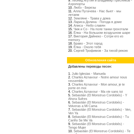
9.
Леонид Агутин и Владимир Пресняков -
Аэропорты
10.
Любэ - Березы
11.
Алла Пугачева - Нас бьют - мы
летаем
12.
Земляне - Трава у дома
13.
Лариса Долина - Погода в доме
14.
Алиса - Небо славян
15.
Чиж и Со - На поле танки грохотали
16.
Ёлка - На большом воздушном шаре
17.
Виктория Дайнеко - Сотри его из
memory
18.
Браво - Этот город
19.
Ёлка - Около тебя
20.
Сергей Трофимов - За тихой рекою
Обновления сайта
Добавлены переводы песен:
1.
Julio Iglesias - Manuela
2.
Charles Aznavour - Notre amour nous
ressemble
3.
Charles Aznavour - Mon amour, je te
porte en moi
4.
Charles Aznavour - Ma vie sans toi
5.
Sebastián (El Monstruo Cordobés) - Y
Ahora Sufres
6.
Sebastián (El Monstruo Cordobés) -
Volveras a Mi Cama
7.
Sebastián (El Monstruo Cordobés) - Ven,
Ven Ya
8.
Sebastián (El Monstruo Cordobés) - Tu
Cariño Se Me Va
9.
Sebastián (El Monstruo Cordobés) -
Tengo Mujer
10.
Sebastián (El Monstruo Cordobés) - Te