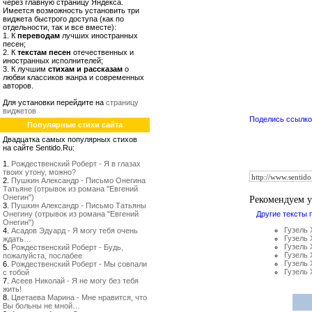
через главную страницу Яндекса.
Имеется возможность установить три
виджета быстрого доступа (как по
отдельности, так и все вместе):
1. К
переводам
лучших иностранных
песен;
2. К
текстам песен
отечественных и
иностранных исполнителей;
3. К лучшим
стихам и рассказам
о
любви классиков жанра и современных
авторов.
Для установки перейдите на
страницу
виджетов
Поделись ссылкой
Популярные стихи сайта
Двадцатка самых популярных стихов
на сайте Sentido.Ru:
1.
Рождественский Роберт - Я в глазах
твоих утону, можно?
2.
Пушкин Александр - Письмо Онегина
Татьяне (отрывок из романа "Евгений
Рекомендуем 
Онегин")
3.
Пушкин Александр - Письмо Татьяны
Онегину (отрывок из романа "Евгений
Другие тексты 
Онегин")
Гузель 
4.
Асадов Эдуард - Я могу тебя очень
Гузель 
ждать…
Гузель 
5.
Рождественский Роберт - Будь,
Гузель 
пожалуйста, послабее
Гузель 
6.
Рождественский Роберт - Мы совпали
Гузель 
с тобой
7.
Асеев Николай - Я не могу без тебя
жить!
8.
Цветаева Марина - Мне нравится, что
Вы больны не мной…