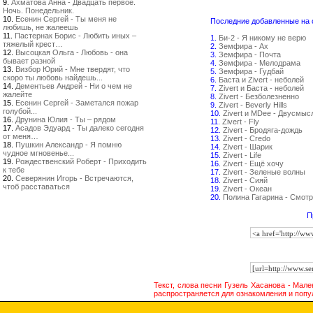
9.
Ахматова Анна - Двадцать первое.
Ночь. Понедельник.
10.
Есенин Сергей - Ты меня не
Последние добавленные на са
любишь, не жалеешь
11.
Пастернак Борис - Любить иных –
1.
Би-2 - Я никому не верю
тяжелый крест…
2.
Земфира - Ах
12.
Высоцкая Ольга - Любовь - она
3.
Земфира - Почта
бывает разной
4.
Земфира - Мелодрама
13.
Визбор Юрий - Мне твердят, что
5.
Земфира - Гудбай
скоро ты любовь найдешь...
6.
Баста и Zivert - неболей
14.
Дементьев Андрей - Ни о чем не
7.
Zivert и Баста - неболей
жалейте
8.
Zivert - Безболезненно
15.
Есенин Сергей - Заметался пожар
9.
Zivert - Beverly Hills
голубой...
10.
Zivert и MDee - Двусмыс
16.
Друнина Юлия - Ты – рядом
11.
Zivert - Fly
17.
Асадов Эдуард - Ты далеко сегодня
12.
Zivert - Бродяга-дождь
от меня…
13.
Zivert - Credo
18.
Пушкин Александр - Я помню
14.
Zivert - Шарик
чудное мгновенье...
15.
Zivert - Life
19.
Рождественский Роберт - Приходить
16.
Zivert - Ещё хочу
к тебе
17.
Zivert - Зеленые волны
20.
Северянин Игорь - Встречаются,
18.
Zivert - Сияй
чтоб расставаться
19.
Zivert - Океан
20.
Полина Гагарина - Смотр
П
Текст, слова песни Гузель Хасанова - Мал
распространяется для ознакомления и попу