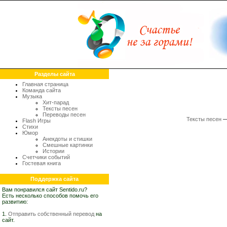
Разделы сайта
Главная страница
Команда сайта
Музыка
Хит-парад
Тексты песен
Переводы песен
Тексты песен
Flash Игры
Стихи
Юмор
Анекдоты и стишки
Смешные картинки
Истории
Счетчики событий
Гостевая книга
Поддержка сайта
Вам понравился сайт Sentido.ru?
Есть несколько способов помочь его
развитию:
1.
Отправить собственный перевод
на
сайт.