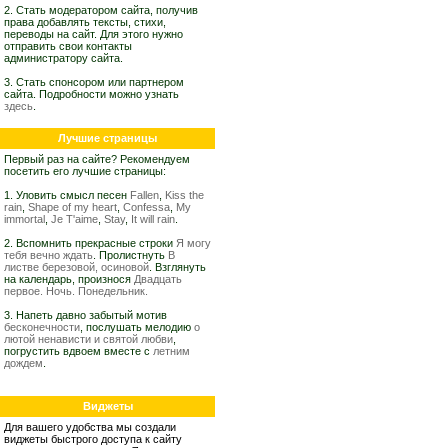
2. Стать модератором сайта, получив
права добавлять тексты, стихи,
переводы на сайт. Для этого нужно
отправить свои контакты
администратору сайта.
3. Стать спонсором или партнером
сайта. Подробности можно узнать
здесь
.
Лучшие страницы
Первый раз на сайте? Рекомендуем
посетить его лучшие страницы:
1. Уловить смысл песен
Fallen
,
Kiss the
rain
,
Shape of my heart
,
Confessa
,
My
immortal
,
Je T'aime
,
Stay
,
It will rain
.
2. Вспомнить прекрасные строки
Я могу
тебя вечно ждать
. Пролистнуть
В
листве березовой, осиновой
. Взглянуть
на календарь, произнося
Двадцать
первое. Ночь. Понедельник.
3. Напеть давно забытый мотив
бесконечности
, послушать мелодию
о
лютой ненависти и святой любви
,
погрустить вдвоем вместе с
летним
дождем
.
Виджеты
Для вашего удобства мы создали
виджеты быстрого доступа к сайту