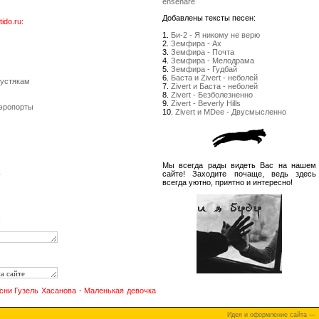
enseñare
Добавлены тексты песен:
do.ru:
1.
Би-2 - Я никому не верю
2.
Земфира - Ах
3.
Земфира - Почта
4.
Земфира - Мелодрама
5.
Земфира - Гудбай
6.
Баста и Zivert - неболей
пустякам
7.
Zivert и Баста - неболей
8.
Zivert - Безболезненно
9.
Zivert - Beverly Hills
Аэропорты
10.
Zivert и MDee - Двусмысленно
Мы всегда рады видеть Вас на нашем
сайте! Заходите почаще, ведь здесь
y
всегда уютно, приятно и интересно!
:
сни Гузель Хасанова - Маленькая девочка
Идея и оформление сайта —