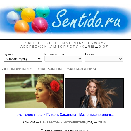
0-9
A
B
C
D
E
F
G
H
I
J
K
L
M
N
O
P
Q
R
S
T
U
V
W
X
Y
Z
А
Б
В
Г
Д
Е
Ж
З
И
К
Л
М
Н
О
П
Р
С
Т
У
Ф
Х
Ц
Ч
Ш
Щ
Э
Ю
Я
Буква
Исполнитель
Песня
—
Исполнители на «Г»
—
Гузель Хасанова
—
Маленькая девочка
Текст, слова песни
Гузель Хасанова - Маленькая девочка
Альбом —
Неизвестный Исполнитель
, год —
2019
Отвези меня скорей домой -