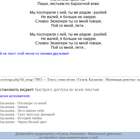
Пиши, листьям по бархатной коже.
Мы поспорили с ней, ты же рядом - разбей.
Не жалей, я больше не закурю.
Словно Экзюпери ты со мной говори,
Пой со мной, лети...
Мы поспорили с ней, ты же рядом - разбей.
Не жалей, я больше не закурю.
Словно Экзюпери ты со мной говори,
Пой со мной, лети...
 на текст этой песни со своими друзьями!
установить виджет
быстрого доступа ко всем текстам
песен исполнителя:
Хасанова - Поговори со мной
Хасанова - Химия
Хасанова - Лето имени тебя
Хасанова - Свет простых фонарей
Хасанова - История любви
Хасанова - Чёрно-Белый цвет
Добавляйте аудиозапись «Гузель Хасанова - Маленькая девочка»,
оставляйте свои комментарии о ней!