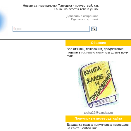
Новые ватные палочки Танюшка - почувствуй, как
Танюшка лезет к тебе в ушко!
Добавить в избранное
Сделать стартовой
Общение
Все отзывы, пожелания, предложения
пишите в
гостевую книгу
или шлите по e-
mail!
tosha22@yandex.ru
Популярные переводы сайта
Двадцатка самых популярных переводов
на сайте Sentido.Ru: