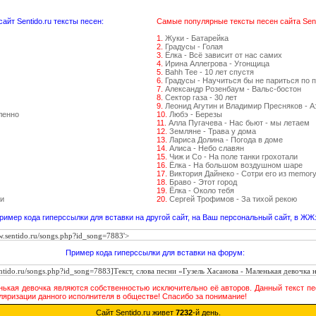
йт Sentido.ru тексты песен:
Самые популярные тексты песен сайта Senti
1.
Жуки - Батарейка
2.
Градусы - Голая
3.
Ёлка - Всё зависит от нас самих
4.
Ирина Аллегрова - Угонщица
5.
Bahh Tee - 10 лет спустя
6.
Градусы - Научиться бы не париться по 
7.
Александр Розенбаум - Вальс-бостон
8.
Сектор газа - 30 лет
9.
Леонид Агутин и Владимир Пресняков - 
ленно
10.
Любэ - Березы
11.
Алла Пугачева - Нас бьют - мы летаем
12.
Земляне - Трава у дома
13.
Лариса Долина - Погода в доме
14.
Алиса - Небо славян
15.
Чиж и Со - На поле танки грохотали
16.
Ёлка - На большом воздушном шаре
17.
Виктория Дайнеко - Сотри его из memor
18.
Браво - Этот город
19.
Ёлка - Около тебя
и
20.
Сергей Трофимов - За тихой рекою
ример кода гиперссылки для вставки на другой сайт, на Ваш персональный сайт, в ЖЖ
Пример кода гиперссылки для вставки на форум:
енькая девочка являются собственностью исключительно её авторов. Данный текст пе
ляризации данного исполнителя в обществе! Спасибо за понимание!
Сайт Sentido.ru живет
7232
-й день.