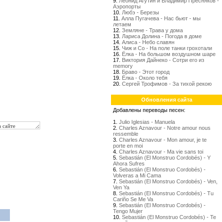
9.
Леонид Агутин и Владимир Пресняков -
Аэропорты
10.
Любэ - Березы
11.
Алла Пугачева - Нас бьют - мы
летаем
12.
Земляне - Трава у дома
13.
Лариса Долина - Погода в доме
14.
Алиса - Небо славян
15.
Чиж и Со - На поле танки грохотали
16.
Ёлка - На большом воздушном шаре
17.
Виктория Дайнеко - Сотри его из
memory
18.
Браво - Этот город
19.
Ёлка - Около тебя
20.
Сергей Трофимов - За тихой рекою
Обновления сайта
Добавлены переводы песен:
1.
Julio Iglesias - Manuela
2.
Charles Aznavour - Notre amour nous
ressemble
3.
Charles Aznavour - Mon amour, je te
porte en moi
4.
Charles Aznavour - Ma vie sans toi
5.
Sebastián (El Monstruo Cordobés) - Y
Ahora Sufres
6.
Sebastián (El Monstruo Cordobés) -
Volveras a Mi Cama
7.
Sebastián (El Monstruo Cordobés) - Ven,
Ven Ya
8.
Sebastián (El Monstruo Cordobés) - Tu
Cariño Se Me Va
9.
Sebastián (El Monstruo Cordobés) -
Tengo Mujer
10.
Sebastián (El Monstruo Cordobés) - Te