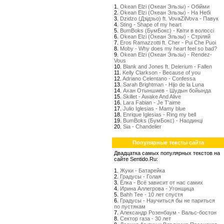
1.
Okean Elzi (Океан Эльзы) - Обійми
2.
Okean Elzi (Океан Эльзы) - На Небі
3.
Dzidzo (Дзідзьо) ft. VovaZilVova - Павук
4.
Sting - Shape of my heart
5.
BumBoks (БумБокс) - Квіти в волоссі
6.
Okean Elzi (Океан Эльзы) - Стрiляй
7.
Eros Ramazzotti ft. Cher - Pui Che Puoi
8.
Moby - Why does my heart feel so bad?
9.
Okean Elzi (Океан Эльзы) - Rendez-
Vous
10.
Blank and Jones ft. Delerium - Fallen
11.
Kelly Clarkson - Because of you
12.
Adriano Celentano - Confessa
13.
Sarah Brightman - Hijo de la Luna
14.
Ахан Отыншиев - Шудын бойында
15.
Skillet - Awake And Alive
16.
Lara Fabian - Je T'aime
17.
Julio Iglesias - Mamy blue
18.
Enrique Iglesias - Ring my bell
19.
BumBoks (БумБокс) - Наодинці
20.
Sia - Chandelier
Популярные тексты сайта
Двадцатка самых популярных текстов на
сайте Sentido.Ru:
1.
Жуки - Батарейка
2.
Градусы - Голая
3.
Ёлка - Всё зависит от нас самих
4.
Ирина Аллегрова - Угонщица
5.
Bahh Tee - 10 лет спустя
6.
Градусы - Научиться бы не париться
по пустякам
7.
Александр Розенбаум - Вальс-бостон
8.
Сектор газа - 30 лет