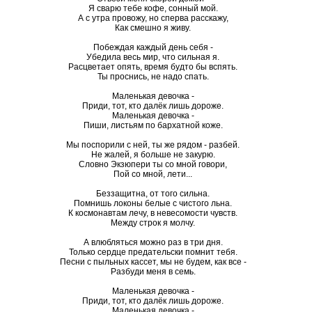
Я сварю тебе кофе, сонный мой.
А с утра провожу, но сперва расскажу,
Как смешно я живу.
Побеждая каждый день себя -
Убедила весь мир, что сильная я.
Расцветает опять, время будто бы вспять.
Ты проснись, не надо спать.
Маленькая девочка -
Приди, тот, кто далёк лишь дороже.
Маленькая девочка -
Пиши, листьям по бархатной коже.
Мы поспорили с ней, ты же рядом - разбей.
Не жалей, я больше не закурю.
Словно Экзюпери ты со мной говори,
Пой со мной, лети...
Беззащитна, от того сильна.
Помнишь локоны белые с чистого льна.
К космонавтам лечу, в невесомости чувств.
Между строк я молчу.
А влюбляться можно раз в три дня.
Только сердце предательски помнит тебя.
Песни с пыльных кассет, мы не будем, как все -
Разбуди меня в семь.
Маленькая девочка -
Приди, тот, кто далёк лишь дороже.
Маленькая девочка -