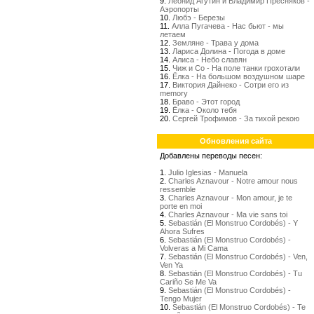
9.
Леонид Агутин и Владимир Пресняков -
Аэропорты
10.
Любэ - Березы
11.
Алла Пугачева - Нас бьют - мы
летаем
12.
Земляне - Трава у дома
13.
Лариса Долина - Погода в доме
14.
Алиса - Небо славян
15.
Чиж и Со - На поле танки грохотали
16.
Ёлка - На большом воздушном шаре
17.
Виктория Дайнеко - Сотри его из
memory
18.
Браво - Этот город
19.
Ёлка - Около тебя
20.
Сергей Трофимов - За тихой рекою
Обновления сайта
Добавлены переводы песен:
1.
Julio Iglesias - Manuela
2.
Charles Aznavour - Notre amour nous
ressemble
3.
Charles Aznavour - Mon amour, je te
porte en moi
4.
Charles Aznavour - Ma vie sans toi
5.
Sebastián (El Monstruo Cordobés) - Y
Ahora Sufres
6.
Sebastián (El Monstruo Cordobés) -
Volveras a Mi Cama
7.
Sebastián (El Monstruo Cordobés) - Ven,
Ven Ya
8.
Sebastián (El Monstruo Cordobés) - Tu
Cariño Se Me Va
9.
Sebastián (El Monstruo Cordobés) -
Tengo Mujer
10.
Sebastián (El Monstruo Cordobés) - Te