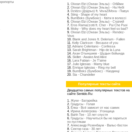
Аэропорты
1.
Okean Elzi (Океан Эльзы) - Обійми
2.
Okean Elzi (Океан Эльзы) - На Небі
3.
Dzidzo (Дзідзьо) ft. VovaZilVova - Павук
4.
Sting - Shape of my heart
5.
BumBoks (БумБокс) - Квіти в волоссі
6.
Okean Elzi (Океан Эльзы) - Стрiляй
7.
Eros Ramazzotti ft. Cher - Pui Che Puoi
8.
Moby - Why does my heart feel so bad?
y
9.
Okean Elzi (Океан Эльзы) - Rendez-
Vous
10.
Blank and Jones ft. Delerium - Fallen
11.
Kelly Clarkson - Because of you
12.
Adriano Celentano - Confessa
13.
Sarah Brightman - Hijo de la Luna
14.
Ахан Отыншиев - Шудын бойында
15.
Skillet - Awake And Alive
16.
Lara Fabian - Je T'aime
17.
Julio Iglesias - Mamy blue
18.
Enrique Iglesias - Ring my bell
19.
BumBoks (БумБокс) - Наодинці
20.
Sia - Chandelier
Популярные тексты сайта
Двадцатка самых популярных текстов на
сайте Sentido.Ru:
1.
Жуки - Батарейка
2.
Градусы - Голая
3.
Ёлка - Всё зависит от нас самих
4.
Ирина Аллегрова - Угонщица
5.
Bahh Tee - 10 лет спустя
6.
Градусы - Научиться бы не париться
по пустякам
7.
Александр Розенбаум - Вальс-бостон
8.
Сектор газа - 30 лет