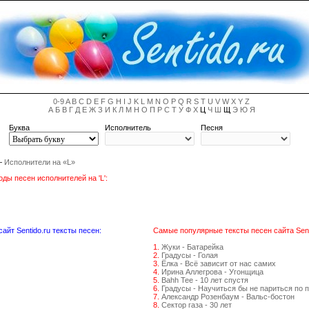
0-9
A
B
C
D
E
F
G
H
I
J
K
L
M
N
O
P
Q
R
S
T
U
V
W
X
Y
Z
А
Б
В
Г
Д
Е
Ж
З
И
К
Л
М
Н
О
П
Р
С
Т
У
Ф
Х
Ц
Ч
Ш
Щ
Э
Ю
Я
Буква
Исполнитель
Песня
—
Исполнители на «L»
ды песен исполнителей на 'L':
йт Sentido.ru тексты песен:
Самые популярные тексты песен сайта Senti
1.
Жуки - Батарейка
2.
Градусы - Голая
3.
Ёлка - Всё зависит от нас самих
4.
Ирина Аллегрова - Угонщица
5.
Bahh Tee - 10 лет спустя
6.
Градусы - Научиться бы не париться по 
7.
Александр Розенбаум - Вальс-бостон
8.
Сектор газа - 30 лет