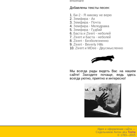
enseñare
Добавлены тексты песен:
1.
Би-2 - Я никому не верю
2.
Земфира - Ах
3.
Земфира - Почта
4.
Земфира - Мелодрама
5.
Земфира - Гудбай
6.
Баста и Zivert - неболей
7.
Zivert и Баста - неболей
8.
Zivert - Безболезненно
9.
Zivert - Beverly Hills
10.
Zivert и MDee - Двусмысленно
Мы всегда рады видеть Вас на нашем
сайте! Заходите почаще, ведь здесь
всегда уютно, приятно и интересно!
Идея и оформление сайта —
Седельников Антон aka
Tosha
© 1783—2015