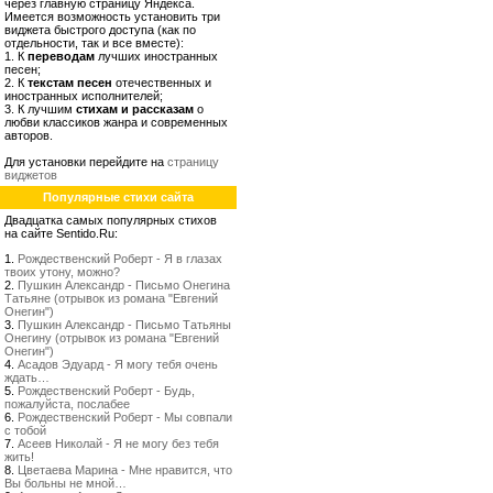
через главную страницу Яндекса.
Имеется возможность установить три
виджета быстрого доступа (как по
отдельности, так и все вместе):
1. К
переводам
лучших иностранных
песен;
2. К
текстам песен
отечественных и
иностранных исполнителей;
3. К лучшим
стихам и рассказам
о
любви классиков жанра и современных
авторов.
Для установки перейдите на
страницу
виджетов
Популярные стихи сайта
Двадцатка самых популярных стихов
на сайте Sentido.Ru:
1.
Рождественский Роберт - Я в глазах
твоих утону, можно?
2.
Пушкин Александр - Письмо Онегина
Татьяне (отрывок из романа "Евгений
Онегин")
3.
Пушкин Александр - Письмо Татьяны
Онегину (отрывок из романа "Евгений
Онегин")
4.
Асадов Эдуард - Я могу тебя очень
ждать…
5.
Рождественский Роберт - Будь,
пожалуйста, послабее
6.
Рождественский Роберт - Мы совпали
с тобой
7.
Асеев Николай - Я не могу без тебя
жить!
8.
Цветаева Марина - Мне нравится, что
Вы больны не мной…