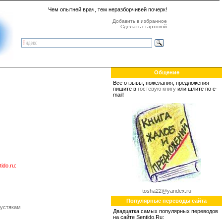
Чем опытней врач, тем неразборчивей почерк!
Добавить в избранное
Сделать стартовой
Общение
Все отзывы, пожелания, предложения
пишите в
гостевую книгу
или шлите по e-
mail!
do.ru:
tosha22@yandex.ru
Популярные переводы сайта
пустякам
Двадцатка самых популярных переводов
на сайте Sentido.Ru: