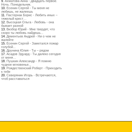
9.
Ахматова Анна - Двадцать первое.
Ночь. Понедельник.
10.
Есенин Сергей - Ты меня не
любишь, не жалеешь
11.
Пастернак Борис - Любить иных –
тяжелый крест…
12.
Высоцкая Ольга - Любовь - она
бывает разной
13.
Визбор Юрий - Мне твердят, что
скоро ты любовь найдешь...
14.
Дементьев Андрей - Ни о чем не
жалейте
15.
Есенин Сергей - Заметался пожар
голубой...
16.
Друнина Юлия - Ты – рядом
17.
Асадов Эдуард - Ты далеко сегодня
от меня…
18.
Пушкин Александр - Я помню
чудное мгновенье...
19.
Рождественский Роберт - Приходить
к тебе
20.
Северянин Игорь - Встречаются,
чтоб расставаться