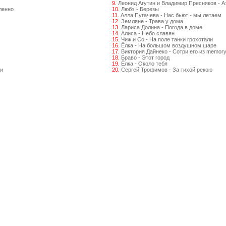
9.
Леонид Агутин и Владимир Пресняков - 
ленно
10.
Любэ - Березы
11.
Алла Пугачева - Нас бьют - мы летаем
12.
Земляне - Трава у дома
13.
Лариса Долина - Погода в доме
14.
Алиса - Небо славян
15.
Чиж и Со - На поле танки грохотали
16.
Ёлка - На большом воздушном шаре
17.
Виктория Дайнеко - Сотри его из memor
18.
Браво - Этот город
19.
Ёлка - Около тебя
и
20.
Сергей Трофимов - За тихой рекою