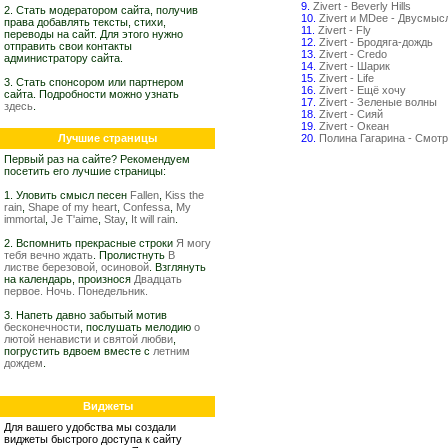
9.
Zivert - Beverly Hills
2. Стать модератором сайта, получив
10.
Zivert и MDee - Двусмыс
права добавлять тексты, стихи,
11.
Zivert - Fly
переводы на сайт. Для этого нужно
12.
Zivert - Бродяга-дождь
отправить свои контакты
13.
Zivert - Credo
администратору сайта.
14.
Zivert - Шарик
15.
Zivert - Life
3. Стать спонсором или партнером
16.
Zivert - Ещё хочу
сайта. Подробности можно узнать
17.
Zivert - Зеленые волны
здесь
.
18.
Zivert - Сияй
19.
Zivert - Океан
Лучшие страницы
20.
Полина Гагарина - Смотр
Первый раз на сайте? Рекомендуем
посетить его лучшие страницы:
1. Уловить смысл песен
Fallen
,
Kiss the
rain
,
Shape of my heart
,
Confessa
,
My
immortal
,
Je T'aime
,
Stay
,
It will rain
.
2. Вспомнить прекрасные строки
Я могу
тебя вечно ждать
. Пролистнуть
В
листве березовой, осиновой
. Взглянуть
на календарь, произнося
Двадцать
первое. Ночь. Понедельник.
3. Напеть давно забытый мотив
бесконечности
, послушать мелодию
о
лютой ненависти и святой любви
,
погрустить вдвоем вместе с
летним
дождем
.
Виджеты
Для вашего удобства мы создали
виджеты быстрого доступа к сайту