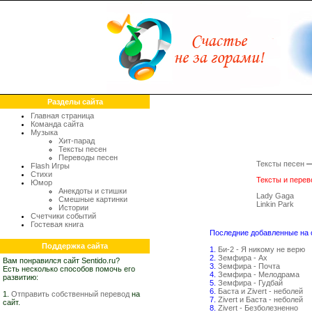
Разделы сайта
Главная страница
Команда сайта
Музыка
Хит-парад
Тексты песен
Переводы песен
Тексты песен
Flash Игры
Стихи
Тексты и перево
Юмор
Анекдоты и стишки
Lady Gaga
Смешные картинки
Linkin Park
Истории
Счетчики событий
Гостевая книга
Последние добавленные на са
Поддержка сайта
1.
Би-2 - Я никому не верю
2.
Земфира - Ах
Вам понравился сайт Sentido.ru?
3.
Земфира - Почта
Есть несколько способов помочь его
4.
Земфира - Мелодрама
развитию:
5.
Земфира - Гудбай
6.
Баста и Zivert - неболей
1.
Отправить собственный перевод
на
7.
Zivert и Баста - неболей
сайт.
8.
Zivert - Безболезненно