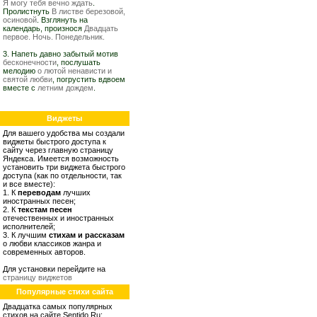
Я могу тебя вечно ждать
.
Пролистнуть
В листве березовой,
осиновой
. Взглянуть на
календарь, произнося
Двадцать
первое. Ночь. Понедельник.
3. Напеть давно забытый мотив
бесконечности
, послушать
мелодию
о лютой ненависти и
святой любви
, погрустить вдвоем
вместе с
летним дождем
.
Виджеты
Для вашего удобства мы создали
виджеты быстрого доступа к
сайту через главную страницу
Яндекса. Имеется возможность
установить три виджета быстрого
доступа (как по отдельности, так
и все вместе):
1. К
переводам
лучших
иностранных песен;
2. К
текстам песен
отечественных и иностранных
исполнителей;
3. К лучшим
стихам и рассказам
о любви классиков жанра и
современных авторов.
Для установки перейдите на
страницу виджетов
Популярные стихи сайта
Двадцатка самых популярных
стихов на сайте Sentido.Ru: