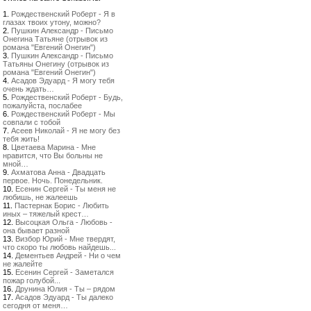
1.
Рождественский Роберт - Я в
глазах твоих утону, можно?
2.
Пушкин Александр - Письмо
Онегина Татьяне (отрывок из
романа "Евгений Онегин")
3.
Пушкин Александр - Письмо
Татьяны Онегину (отрывок из
романа "Евгений Онегин")
4.
Асадов Эдуард - Я могу тебя
очень ждать…
5.
Рождественский Роберт - Будь,
пожалуйста, послабее
6.
Рождественский Роберт - Мы
совпали с тобой
7.
Асеев Николай - Я не могу без
тебя жить!
8.
Цветаева Марина - Мне
нравится, что Вы больны не
мной…
9.
Ахматова Анна - Двадцать
первое. Ночь. Понедельник.
10.
Есенин Сергей - Ты меня не
любишь, не жалеешь
11.
Пастернак Борис - Любить
иных – тяжелый крест…
12.
Высоцкая Ольга - Любовь -
она бывает разной
13.
Визбор Юрий - Мне твердят,
что скоро ты любовь найдешь...
14.
Дементьев Андрей - Ни о чем
не жалейте
15.
Есенин Сергей - Заметался
пожар голубой...
16.
Друнина Юлия - Ты – рядом
17.
Асадов Эдуард - Ты далеко
сегодня от меня…