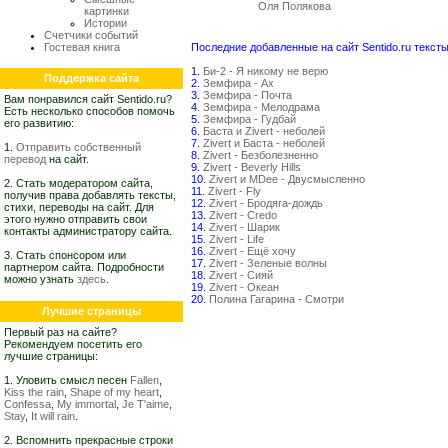
Оля Полякова
картинки
Истории
Счетчики событий
Гостевая книга
Последние добавленные на сайт Sentido.ru тексты
1.
Би-2 - Я никому не верю
Поддержка сайта
2.
Земфира - Ах
3.
Земфира - Почта
Вам понравился сайт Sentido.ru?
4.
Земфира - Мелодрама
Есть несколько способов помочь
5.
Земфира - Гудбай
его развитию:
6.
Баста и Zivert - неболей
7.
Zivert и Баста - неболей
1.
Отправить собственный
8.
Zivert - Безболезненно
перевод
на сайт.
9.
Zivert - Beverly Hills
10.
Zivert и MDee - Двусмысленно
2. Стать модератором сайта,
11.
Zivert - Fly
получив права добавлять тексты,
12.
Zivert - Бродяга-дождь
стихи, переводы на сайт. Для
13.
Zivert - Credo
этого нужно отправить свои
14.
Zivert - Шарик
контакты администратору сайта.
15.
Zivert - Life
16.
Zivert - Ещё хочу
3. Стать спонсором или
17.
Zivert - Зеленые волны
партнером сайта. Подробности
18.
Zivert - Сияй
можно узнать
здесь
.
19.
Zivert - Океан
20.
Полина Гагарина - Смотри
Лучшие страницы
Первый раз на сайте?
Рекомендуем посетить его
лучшие страницы:
1. Уловить смысл песен
Fallen
,
Kiss the rain
,
Shape of my heart
,
Confessa
,
My immortal
,
Je T'aime
,
Stay
,
It will rain
.
2. Вспомнить прекрасные строки