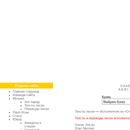
Разделы сайта
0-9
A
А
Б
В
Г
Главная страница
Команда сайта
Буква
Музыка
Хит-парад
Тексты песен
Переводы песен
Тексты песен
—
Исполнители на «О
Flash Игры
Стихи
Тексты и переводы песен исполнител
Юмор
Анекдоты и
Океан Эльзы
стишки
Олег Митяев
Смешные