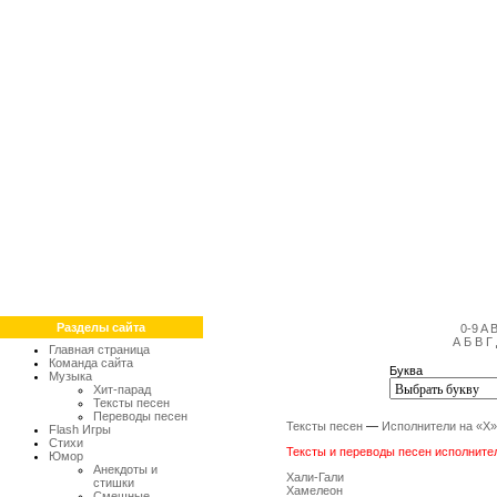
Разделы сайта
0-9
A
А
Б
В
Г
Главная страница
Команда сайта
Буква
Музыка
Хит-парад
Тексты песен
Переводы песен
Тексты песен
—
Исполнители на «Х»
Flash Игры
Стихи
Тексты и переводы песен исполнителе
Юмор
Анекдоты и
Хали-Гали
стишки
Хамелеон
Смешные