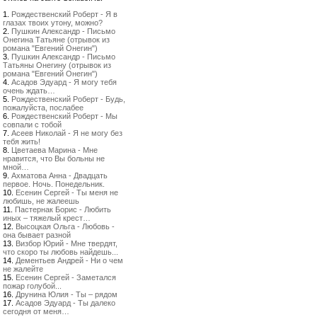
1.
Рождественский Роберт - Я в
глазах твоих утону, можно?
2.
Пушкин Александр - Письмо
Онегина Татьяне (отрывок из
романа "Евгений Онегин")
3.
Пушкин Александр - Письмо
Татьяны Онегину (отрывок из
романа "Евгений Онегин")
4.
Асадов Эдуард - Я могу тебя
очень ждать…
5.
Рождественский Роберт - Будь,
пожалуйста, послабее
6.
Рождественский Роберт - Мы
совпали с тобой
7.
Асеев Николай - Я не могу без
тебя жить!
8.
Цветаева Марина - Мне
нравится, что Вы больны не
мной…
9.
Ахматова Анна - Двадцать
первое. Ночь. Понедельник.
10.
Есенин Сергей - Ты меня не
любишь, не жалеешь
11.
Пастернак Борис - Любить
иных – тяжелый крест…
12.
Высоцкая Ольга - Любовь -
она бывает разной
13.
Визбор Юрий - Мне твердят,
что скоро ты любовь найдешь...
14.
Дементьев Андрей - Ни о чем
не жалейте
15.
Есенин Сергей - Заметался
пожар голубой...
16.
Друнина Юлия - Ты – рядом
17.
Асадов Эдуард - Ты далеко
сегодня от меня…