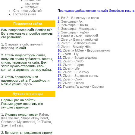
картинки
Истории
Счетчики событий
Последние добавленные на сайт Sentido.ru тексты
Гостевая книга
1.
Би-2 - Я никому не верю
2.
Земфира - Ах
Поддержка сайта
3.
Земфира - Почта
4.
Земфира - Мелодрама
Вам понравился сайт Sentido.ru?
5.
Земфира - Гудбай
Есть несколько способов помочь
6.
Баста и Zivert - неболей
его развитию:
7.
Zivert и Баста - неболей
8.
Zivert - Безболезненно
1.
Отправить собственный
9.
Zivert - Beverly Hills
перевод
на сайт.
10.
Zivert и MDee - Двусмысленно
11.
Zivert - Fly
2. Стать модератором сайта,
12.
Zivert - Бродяга-дождь
получив права добавлять тексты,
13.
Zivert - Credo
стихи, переводы на сайт. Для
14.
Zivert - Шарик
этого нужно отправить свои
15.
Zivert - Life
контакты администратору сайта.
16.
Zivert - Ещё хочу
17.
Zivert - Зеленые волны
3. Стать спонсором или
18.
Zivert - Сияй
партнером сайта. Подробности
19.
Zivert - Океан
можно узнать
здесь
.
20.
Полина Гагарина - Смотри
Лучшие страницы
Первый раз на сайте?
Рекомендуем посетить его
лучшие страницы:
1. Уловить смысл песен
Fallen
,
Kiss the rain
,
Shape of my heart
,
Confessa
,
My immortal
,
Je T'aime
,
Stay
,
It will rain
.
2. Вспомнить прекрасные строки