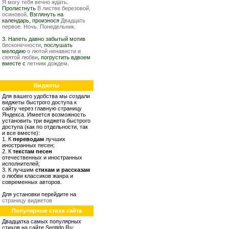
Я могу тебя вечно ждать
.
Пролистнуть
В листве березовой,
осиновой
. Взглянуть на
календарь, произнося
Двадцать
первое. Ночь. Понедельник.
3. Напеть давно забытый мотив
бесконечности
, послушать
мелодию
о лютой ненависти и
святой любви
, погрустить вдвоем
вместе с
летним дождем
.
Виджеты
Для вашего удобства мы создали
виджеты быстрого доступа к
сайту через главную страницу
Яндекса. Имеется возможность
установить три виджета быстрого
доступа (как по отдельности, так
и все вместе):
1. К
переводам
лучших
иностранных песен;
2. К
текстам песен
отечественных и иностранных
исполнителей;
3. К лучшим
стихам и рассказам
о любви классиков жанра и
современных авторов.
Для установки перейдите на
страницу виджетов
Популярные стихи сайта
Двадцатка самых популярных
стихов на сайте Sentido.Ru: