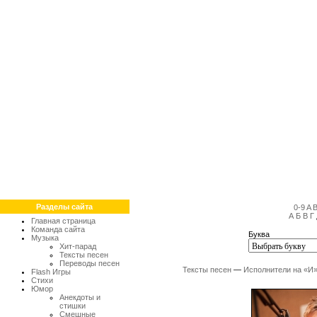
Разделы сайта
0-9
A
А
Б
В
Г
Главная страница
Команда сайта
Буква
Музыка
Хит-парад
Тексты песен
Переводы песен
Тексты песен
—
Исполнители на «И
Flash Игры
Стихи
Юмор
Анекдоты и
стишки
Смешные