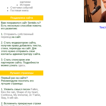
картинки
Истории
Счетчики событий
Гостевая книга
Поддержка сайта
Вам понравился сайт Sentido.ru?
Есть несколько способов помочь
Текс
его развитию:
1.
Отправить собственный
перевод
на сайт.
2. Стать модератором сайта,
получив права добавлять тексты,
стихи, переводы на сайт. Для
этого нужно отправить свои
контакты администратору сайта.
3. Стать спонсором или
партнером сайта. Подробности
можно узнать
здесь
.
Лучшие страницы
Первый раз на сайте?
Рекомендуем посетить его
лучшие страницы:
1. Уловить смысл песен
Fallen
,
Kiss the rain
,
Shape of my heart
,
Confessa
,
My immortal
,
Je T'aime
,
Stay
,
It will rain
.
2. Вспомнить прекрасные строки