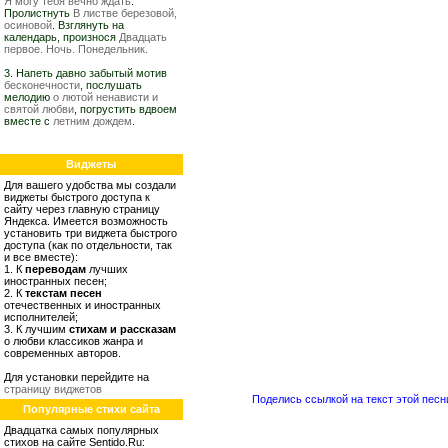
Я могу тебя вечно ждать
.
Пролистнуть
В листве березовой,
осиновой
. Взглянуть на
календарь, произнося
Двадцать
первое. Ночь. Понедельник.
3. Напеть давно забытый мотив
бесконечности
, послушать
мелодию
о лютой ненависти и
святой любви
, погрустить вдвоем
вместе с
летним дождем
.
Виджеты
Для вашего удобства мы создали
виджеты быстрого доступа к
сайту через главную страницу
Яндекса. Имеется возможность
установить три виджета быстрого
доступа (как по отдельности, так
и все вместе):
1. К
переводам
лучших
иностранных песен;
2. К
текстам песен
отечественных и иностранных
исполнителей;
3. К лучшим
стихам и рассказам
о любви классиков жанра и
современных авторов.
Для установки перейдите на
страницу виджетов
Поделись ссылкой на текст этой песн
Популярные стихи сайта
Двадцатка самых популярных
стихов на сайте Sentido.Ru: