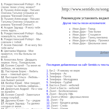
1.
Рождественский Роберт - Я в
глазах твоих утону, можно?
2.
Пушкин Александр - Письмо
Онегина Татьяне (отрывок из
романа "Евгений Онегин")
Рекомендуем установить видже
3.
Пушкин Александр - Письмо
Татьяны Онегину (отрывок из
Другие тексты песен исполнителя:
романа "Евгений Онегин")
4.
Асадов Эдуард - Я могу тебя
Иван Дорн - Город
очень ждать…
Иван Дорн - Тем более
5.
Рождественский Роберт - Будь,
Иван Дорн - Стыцамэн
пожалуйста, послабее
Иван Дорн - Танец пингвина
6.
Рождественский Роберт - Мы
Иван Дорн и Кравц - Проник
совпали с тобой
Иван Дорн - Школьное окно
7.
Асеев Николай - Я не могу без
тебя жить!
8.
Цветаева Марина - Мне
Добавл
нравится, что Вы больны не
мной…
9.
Ахматова Анна - Двадцать
первое. Ночь. Понедельник.
Последние добавленные на сайт Sentido.ru тексты
10.
Есенин Сергей - Ты меня не
любишь, не жалеешь
1.
Би-2 - Я никому не верю
11.
Пастернак Борис - Любить
2.
Земфира - Ах
иных – тяжелый крест…
3.
Земфира - Почта
12.
Высоцкая Ольга - Любовь -
4.
Земфира - Мелодрама
она бывает разной
5.
Земфира - Гудбай
13.
Визбор Юрий - Мне твердят,
6.
Баста и Zivert - неболей
что скоро ты любовь найдешь...
7.
Zivert и Баста - неболей
14.
Дементьев Андрей - Ни о чем
8.
Zivert - Безболезненно
не жалейте
9.
Zivert - Beverly Hills
15.
Есенин Сергей - Заметался
10.
Zivert и MDee - Двусмысленно
пожар голубой...
11.
Zivert - Fly
16.
Друнина Юлия - Ты – рядом
12.
Zivert - Бродяга-дождь
17.
Асадов Эдуард - Ты далеко
13.
Zivert - Credo
сегодня от меня…
14.
Zivert - Шарик