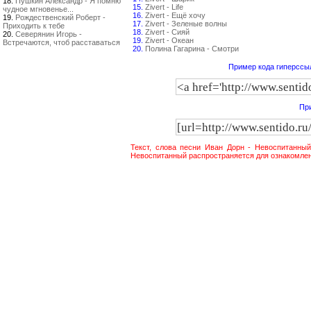
18.
Пушкин Александр - Я помню
15.
Zivert - Life
чудное мгновенье...
16.
Zivert - Ещё хочу
19.
Рождественский Роберт -
17.
Zivert - Зеленые волны
Приходить к тебе
18.
Zivert - Сияй
20.
Северянин Игорь -
19.
Zivert - Океан
Встречаются, чтоб расставаться
20.
Полина Гагарина - Смотри
Пример кода гиперссыл
При
Текст, слова песни Иван Дорн - Невоспитанны
Невоспитанный распространяется для ознакомлен