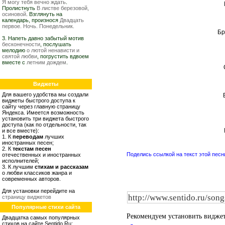
Я могу тебя вечно ждать
.
Пролистнуть
В листве березовой,
осиновой
. Взглянуть на
календарь, произнося
Двадцать
первое. Ночь. Понедельник.
Бр
3. Напеть давно забытый мотив
бесконечности
, послушать
мелодию
о лютой ненависти и
святой любви
, погрустить вдвоем
вместе с
летним дождем
.
Виджеты
Для вашего удобства мы создали
виджеты быстрого доступа к
сайту через главную страницу
Яндекса. Имеется возможность
установить три виджета быстрого
доступа (как по отдельности, так
и все вместе):
1. К
переводам
лучших
иностранных песен;
2. К
текстам песен
Поделись ссылкой на текст этой песн
отечественных и иностранных
исполнителей;
3. К лучшим
стихам и рассказам
о любви классиков жанра и
современных авторов.
Для установки перейдите на
страницу виджетов
Популярные стихи сайта
Рекомендуем установить видже
Двадцатка самых популярных
стихов на сайте Sentido.Ru: