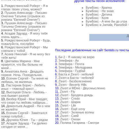
Другие тексты песен исполнителя:
1.
Рождественский Роберт - Я в
БумБокс - Крапка
глазах твоих утону, можно?
БумБокс - Не знаю
2.
Пушкин Александр - Письмо
БумБокс - Дитина
Онегина Татьяне (отрывок из
БумБокс - Коля
романа "Евгений Онегин")
БумБокс - А мне бы до утра
3.
Пушкин Александр - Письмо
БумБокс и Jamala, Pianoбой 
Татьяны Онегину (отрывок из
романа "Евгений Онегин")
4.
Асадов Эдуард - Я могу тебя
Д
очень ждать…
5.
Рождественский Роберт - Будь,
пожалуйста, послабее
6.
Рождественский Роберт - Мы
Последние добавленные на сайт Sentido.ru тексты
совпали с тобой
7.
Асеев Николай - Я не могу без
1.
Би-2 - Я никому не верю
тебя жить!
2.
Земфира - Ах
8.
Цветаева Марина - Мне
3.
Земфира - Почта
нравится, что Вы больны не
4.
Земфира - Мелодрама
мной…
5.
Земфира - Гудбай
9.
Ахматова Анна - Двадцать
6.
Баста и Zivert - неболей
первое. Ночь. Понедельник.
7.
Zivert и Баста - неболей
10.
Есенин Сергей - Ты меня не
8.
Zivert - Безболезненно
любишь, не жалеешь
9.
Zivert - Beverly Hills
11.
Пастернак Борис - Любить
10.
Zivert и MDee - Двусмысленно
иных – тяжелый крест…
11.
Zivert - Fly
12.
Высоцкая Ольга - Любовь -
12.
Zivert - Бродяга-дождь
она бывает разной
13.
Zivert - Credo
13.
Визбор Юрий - Мне твердят,
14.
Zivert - Шарик
что скоро ты любовь найдешь...
15.
Zivert - Life
14.
Дементьев Андрей - Ни о чем
16.
Zivert - Ещё хочу
не жалейте
17.
Zivert - Зеленые волны
15.
Есенин Сергей - Заметался
18.
Zivert - Сияй
пожар голубой...
19.
Zivert - Океан
16.
Друнина Юлия - Ты – рядом
20.
Полина Гагарина - Смотри
17.
Асадов Эдуард - Ты далеко
сегодня от меня…