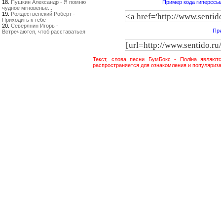
18.
Пушкин Александр - Я помню
Пример кода гиперссыл
чудное мгновенье...
19.
Рождественский Роберт -
Приходить к тебе
20.
Северянин Игорь -
При
Встречаются, чтоб расставаться
Текст, слова песни БумБокс - Поліна являют
распространяется для ознакомления и популяриза