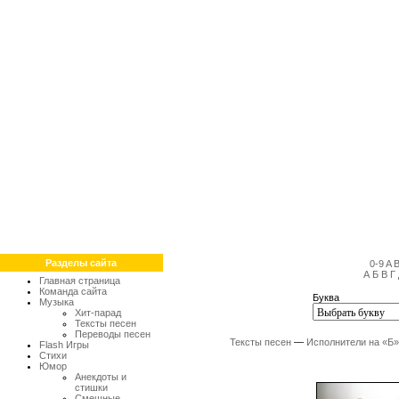
Разделы сайта
0-9
A
А
Б
В
Г
Главная страница
Команда сайта
Буква
Музыка
Хит-парад
Тексты песен
Переводы песен
Тексты песен
—
Исполнители на «Б»
Flash Игры
Стихи
Юмор
Анекдоты и
стишки
Смешные