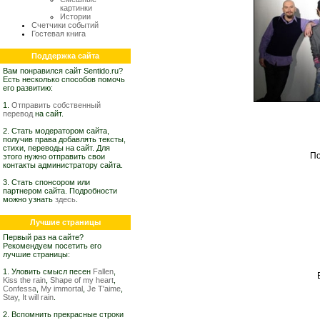
картинки
Истории
Счетчики событий
Гостевая книга
Поддержка сайта
Вам понравился сайт Sentido.ru?
Есть несколько способов помочь
его развитию:
1.
Отправить собственный
перевод
на сайт.
2. Стать модератором сайта,
получив права добавлять тексты,
стихи, переводы на сайт. Для
По
этого нужно отправить свои
контакты администратору сайта.
3. Стать спонсором или
партнером сайта. Подробности
можно узнать
здесь
.
Лучшие страницы
Первый раз на сайте?
Рекомендуем посетить его
лучшие страницы:
1. Уловить смысл песен
Fallen
,
Kiss the rain
,
Shape of my heart
,
Confessa
,
My immortal
,
Je T'aime
,
Stay
,
It will rain
.
2. Вспомнить прекрасные строки