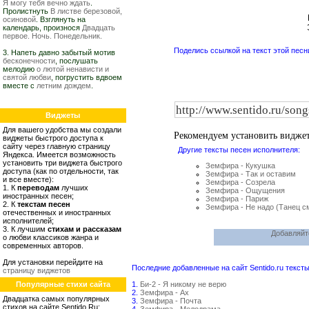
Я могу тебя вечно ждать
.
Пролистнуть
В листве березовой,
осиновой
. Взглянуть на
календарь, произнося
Двадцать
первое. Ночь. Понедельник.
Поделись ссылкой на текст этой песн
3. Напеть давно забытый мотив
бесконечности
, послушать
мелодию
о лютой ненависти и
святой любви
, погрустить вдвоем
вместе с
летним дождем
.
Виджеты
Для вашего удобства мы создали
Рекомендуем установить видже
виджеты быстрого доступа к
сайту через главную страницу
Другие тексты песен исполнителя:
Яндекса. Имеется возможность
установить три виджета быстрого
Земфира - Кукушка
доступа (как по отдельности, так
Земфира - Так и оставим
и все вместе):
Земфира - Созрела
1. К
переводам
лучших
Земфира - Ощущения
иностранных песен;
Земфира - Париж
2. К
текстам песен
Земфира - Не надо (Танец с
отечественных и иностранных
исполнителей;
3. К лучшим
стихам и рассказам
Добавляйт
о любви классиков жанра и
современных авторов.
Для установки перейдите на
Последние добавленные на сайт Sentido.ru тексты
страницу виджетов
Популярные стихи сайта
1.
Би-2 - Я никому не верю
2.
Земфира - Ах
Двадцатка самых популярных
3.
Земфира - Почта
стихов на сайте Sentido.Ru: