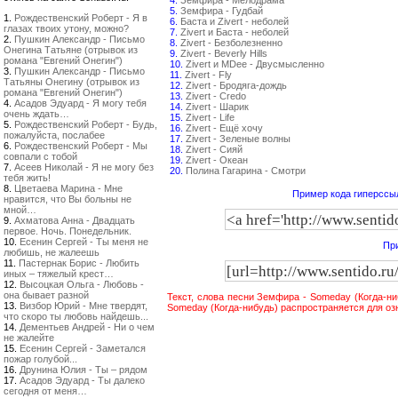
4.
Земфира - Мелодрама
5.
Земфира - Гудбай
1.
Рождественский Роберт - Я в
6.
Баста и Zivert - неболей
глазах твоих утону, можно?
7.
Zivert и Баста - неболей
2.
Пушкин Александр - Письмо
8.
Zivert - Безболезненно
Онегина Татьяне (отрывок из
9.
Zivert - Beverly Hills
романа "Евгений Онегин")
10.
Zivert и MDee - Двусмысленно
3.
Пушкин Александр - Письмо
11.
Zivert - Fly
Татьяны Онегину (отрывок из
12.
Zivert - Бродяга-дождь
романа "Евгений Онегин")
13.
Zivert - Credo
4.
Асадов Эдуард - Я могу тебя
14.
Zivert - Шарик
очень ждать…
15.
Zivert - Life
5.
Рождественский Роберт - Будь,
16.
Zivert - Ещё хочу
пожалуйста, послабее
17.
Zivert - Зеленые волны
6.
Рождественский Роберт - Мы
18.
Zivert - Сияй
совпали с тобой
19.
Zivert - Океан
7.
Асеев Николай - Я не могу без
20.
Полина Гагарина - Смотри
тебя жить!
8.
Цветаева Марина - Мне
Пример кода гиперссыл
нравится, что Вы больны не
мной…
9.
Ахматова Анна - Двадцать
первое. Ночь. Понедельник.
10.
Есенин Сергей - Ты меня не
При
любишь, не жалеешь
11.
Пастернак Борис - Любить
иных – тяжелый крест…
12.
Высоцкая Ольга - Любовь -
она бывает разной
Текст, слова песни Земфира - Someday (Когда-н
13.
Визбор Юрий - Мне твердят,
Someday (Когда-нибудь) распространяется для оз
что скоро ты любовь найдешь...
14.
Дементьев Андрей - Ни о чем
не жалейте
15.
Есенин Сергей - Заметался
пожар голубой...
16.
Друнина Юлия - Ты – рядом
17.
Асадов Эдуард - Ты далеко
сегодня от меня…