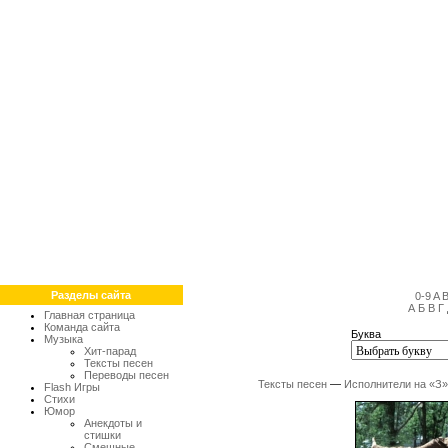
Разделы сайта
0-9
A
А
Б
В
Г
Главная страница
Команда сайта
Буква
Музыка
Хит-парад
Тексты песен
Переводы песен
Тексты песен
—
Исполнители на «З»
Flash Игры
Стихи
Юмор
Анекдоты и
стишки
Смешные