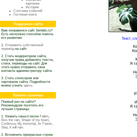
картинки
Истории
Счетчики событий
Гостевая книга
Поддержка сайта
Вам понравился сайт Sentido.ru?
Есть несколько способов помочь
его развитию:
Текст, с
1.
Отправить собственный
Ко
перевод
на сайт.
Ко
2. Стать модератором сайта,
получив права добавлять тексты,
стихи, переводы на сайт. Для
Я т
этого нужно отправить свои
контакты администратору сайта.
Не
3. Стать спонсором или
партнером сайта. Подробности
можно узнать
здесь
.
И
Лучшие страницы
Первый раз на сайте?
И
Рекомендуем посетить его
Я т
лучшие страницы:
Не
1. Уловить смысл песен
Fallen
,
Kiss the rain
,
Shape of my heart
,
Confessa
,
My immortal
,
Je T'aime
,
Stay
,
It will rain
.
2. Вспомнить прекрасные строки