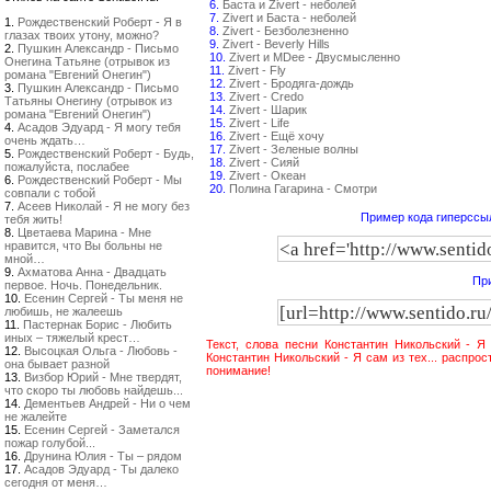
6.
Баста и Zivert - неболей
7.
Zivert и Баста - неболей
1.
Рождественский Роберт - Я в
8.
Zivert - Безболезненно
глазах твоих утону, можно?
9.
Zivert - Beverly Hills
2.
Пушкин Александр - Письмо
10.
Zivert и MDee - Двусмысленно
Онегина Татьяне (отрывок из
11.
Zivert - Fly
романа "Евгений Онегин")
12.
Zivert - Бродяга-дождь
3.
Пушкин Александр - Письмо
13.
Zivert - Credo
Татьяны Онегину (отрывок из
14.
Zivert - Шарик
романа "Евгений Онегин")
15.
Zivert - Life
4.
Асадов Эдуард - Я могу тебя
16.
Zivert - Ещё хочу
очень ждать…
17.
Zivert - Зеленые волны
5.
Рождественский Роберт - Будь,
18.
Zivert - Сияй
пожалуйста, послабее
19.
Zivert - Океан
6.
Рождественский Роберт - Мы
20.
Полина Гагарина - Смотри
совпали с тобой
7.
Асеев Николай - Я не могу без
Пример кода гиперссыл
тебя жить!
8.
Цветаева Марина - Мне
нравится, что Вы больны не
мной…
9.
Ахматова Анна - Двадцать
При
первое. Ночь. Понедельник.
10.
Есенин Сергей - Ты меня не
любишь, не жалеешь
11.
Пастернак Борис - Любить
иных – тяжелый крест…
Текст, слова песни Константин Никольский - Я
12.
Высоцкая Ольга - Любовь -
Константин Никольский - Я сам из тех... распро
она бывает разной
понимание!
13.
Визбор Юрий - Мне твердят,
что скоро ты любовь найдешь...
14.
Дементьев Андрей - Ни о чем
не жалейте
15.
Есенин Сергей - Заметался
пожар голубой...
16.
Друнина Юлия - Ты – рядом
17.
Асадов Эдуард - Ты далеко
сегодня от меня…