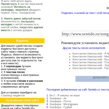
Я могу тебя вечно ждать
.
Пролистнуть
В листве березовой,
осиновой
. Взглянуть на
Я
календарь, произнося
Двадцать
первое. Ночь. Понедельник.
Поделись ссылкой на текст этой песн
3. Напеть давно забытый мотив
бесконечности
, послушать
мелодию
о лютой ненависти и
святой любви
, погрустить вдвоем
вместе с
летним дождем
.
Виджеты
Рекомендуем установить видже
Для вашего удобства мы создали
Другие тексты песен исполнителя:
виджеты быстрого доступа к
сайту через главную страницу
Константин Никольский - Я 
Яндекса. Имеется возможность
Константин Никольский - Мне
установить три виджета быстрого
Константин Никольский - Без
доступа (как по отдельности, так
Константин Никольский - Пт
и все вместе):
Константин Никольский - Зе
1. К
переводам
лучших
Константин Никольский - Ра
иностранных песен;
2. К
текстам песен
отечественных и иностранных
Добавляйте а
исполнителей;
3. К лучшим
стихам и рассказам
о любви классиков жанра и
современных авторов.
Последние добавленные на сайт Sentido.ru тексты
Для установки перейдите на
страницу виджетов
1.
Би-2 - Я никому не верю
2.
Земфира - Ах
Популярные стихи сайта
3.
Земфира - Почта
4.
Земфира - Мелодрама
Двадцатка самых популярных
5.
Земфира - Гудбай
стихов на сайте Sentido.Ru: