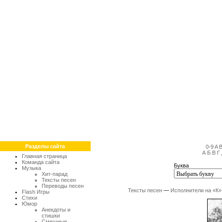
Разделы сайта
0-9
A
А
Б
В
Г
Главная страница
Команда сайта
Буква
Музыка
Хит-парад
Тексты песен
Переводы песен
Тексты песен
—
Исполнители на «К»
Flash Игры
Стихи
Юмор
Анекдоты и
стишки
Смешные