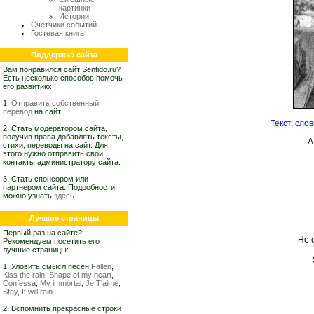
картинки
Истории
Счетчики событий
Гостевая книга
Поддержка сайта
Вам понравился сайт Sentido.ru?
Есть несколько способов помочь
его развитию:
1.
Отправить собственный
перевод
на сайт.
Текст, сло
2. Стать модератором сайта,
получив права добавлять тексты,
А
стихи, переводы на сайт. Для
этого нужно отправить свои
контакты администратору сайта.
3. Стать спонсором или
партнером сайта. Подробности
можно узнать
здесь
.
Лучшие страницы
Первый раз на сайте?
Hе 
Рекомендуем посетить его
лучшие страницы:
1. Уловить смысл песен
Fallen
,
Kiss the rain
,
Shape of my heart
,
Confessa
,
My immortal
,
Je T'aime
,
Stay
,
It will rain
.
2. Вспомнить прекрасные строки