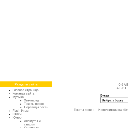
Разделы сайта
0-9
A
А
Б
В
Г
Главная страница
Команда сайта
Буква
Музыка
Хит-парад
Тексты песен
Переводы песен
Тексты песен
—
Исполнители на «К»
Flash Игры
Стихи
Юмор
Анекдоты и
стишки
Смешные