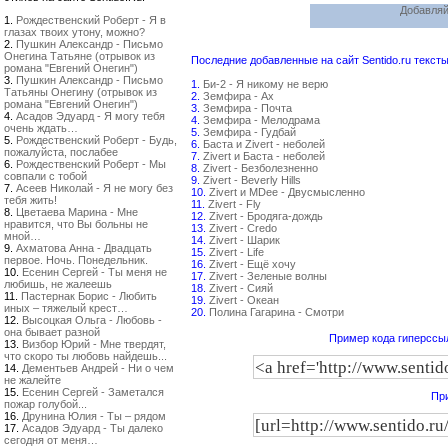
Добавляй
1.
Рождественский Роберт - Я в
глазах твоих утону, можно?
2.
Пушкин Александр - Письмо
Онегина Татьяне (отрывок из
Последние добавленные на сайт Sentido.ru тексты
романа "Евгений Онегин")
3.
Пушкин Александр - Письмо
1.
Би-2 - Я никому не верю
Татьяны Онегину (отрывок из
2.
Земфира - Ах
романа "Евгений Онегин")
3.
Земфира - Почта
4.
Асадов Эдуард - Я могу тебя
4.
Земфира - Мелодрама
очень ждать…
5.
Земфира - Гудбай
5.
Рождественский Роберт - Будь,
6.
Баста и Zivert - неболей
пожалуйста, послабее
7.
Zivert и Баста - неболей
6.
Рождественский Роберт - Мы
8.
Zivert - Безболезненно
совпали с тобой
9.
Zivert - Beverly Hills
7.
Асеев Николай - Я не могу без
10.
Zivert и MDee - Двусмысленно
тебя жить!
11.
Zivert - Fly
8.
Цветаева Марина - Мне
12.
Zivert - Бродяга-дождь
нравится, что Вы больны не
13.
Zivert - Credo
мной…
14.
Zivert - Шарик
9.
Ахматова Анна - Двадцать
15.
Zivert - Life
первое. Ночь. Понедельник.
16.
Zivert - Ещё хочу
10.
Есенин Сергей - Ты меня не
17.
Zivert - Зеленые волны
любишь, не жалеешь
18.
Zivert - Сияй
11.
Пастернак Борис - Любить
19.
Zivert - Океан
иных – тяжелый крест…
20.
Полина Гагарина - Смотри
12.
Высоцкая Ольга - Любовь -
она бывает разной
Пример кода гиперссыл
13.
Визбор Юрий - Мне твердят,
что скоро ты любовь найдешь...
14.
Дементьев Андрей - Ни о чем
не жалейте
15.
Есенин Сергей - Заметался
При
пожар голубой...
16.
Друнина Юлия - Ты – рядом
17.
Асадов Эдуард - Ты далеко
сегодня от меня…