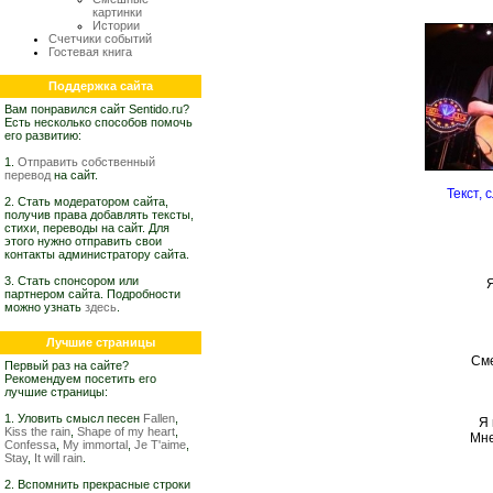
картинки
Истории
Счетчики событий
Гостевая книга
Поддержка сайта
Вам понравился сайт Sentido.ru?
Есть несколько способов помочь
его развитию:
1.
Отправить собственный
перевод
на сайт.
Текст, 
2. Стать модератором сайта,
получив права добавлять тексты,
стихи, переводы на сайт. Для
этого нужно отправить свои
контакты администратору сайта.
3. Стать спонсором или
Я
партнером сайта. Подробности
можно узнать
здесь
.
Лучшие страницы
Сме
Первый раз на сайте?
Рекомендуем посетить его
лучшие страницы:
1. Уловить смысл песен
Fallen
,
Я 
Kiss the rain
,
Shape of my heart
,
Мне
Confessa
,
My immortal
,
Je T'aime
,
Stay
,
It will rain
.
2. Вспомнить прекрасные строки