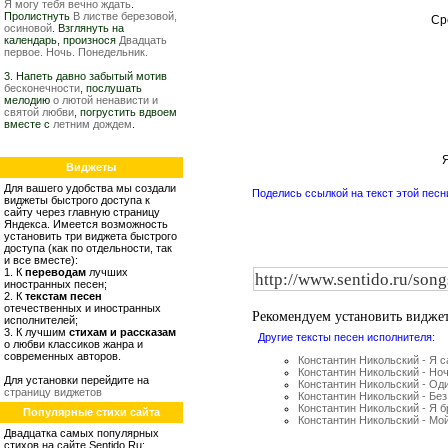
Я могу тебя вечно ждать
.
Пролистнуть
В листве березовой,
Ср
осиновой
. Взглянуть на
календарь, произнося
Двадцать
первое. Ночь. Понедельник.
3. Напеть давно забытый мотив
бесконечности
, послушать
мелодию
о лютой ненависти и
святой любви
, погрустить вдвоем
вместе с
летним дождем
.
Я
Виджеты
Для вашего удобства мы создали
Поделись ссылкой на текст этой песн
виджеты быстрого доступа к
сайту через главную страницу
Яндекса. Имеется возможность
установить три виджета быстрого
доступа (как по отдельности, так
и все вместе):
1. К
переводам
лучших
иностранных песен;
2. К
текстам песен
отечественных и иностранных
Рекомендуем установить видже
исполнителей;
3. К лучшим
стихам и рассказам
Другие тексты песен исполнителя:
о любви классиков жанра и
современных авторов.
Константин Никольский - Я са
Константин Никольский - Но
Для установки перейдите на
Константин Никольский - Оди
страницу виджетов
Константин Никольский - Без
Константин Никольский - Я 
Популярные стихи сайта
Константин Никольский - Мой
Двадцатка самых популярных
стихов на сайте Sentido.Ru: