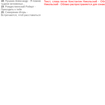
18.
Пушкин Александр - Я помню
Текст, слова песни Константин Никольский - Об
чудное мгновенье...
Никольский - Облако распространяется для ознак
19.
Рождественский Роберт -
Приходить к тебе
20.
Северянин Игорь -
Встречаются, чтоб расставаться