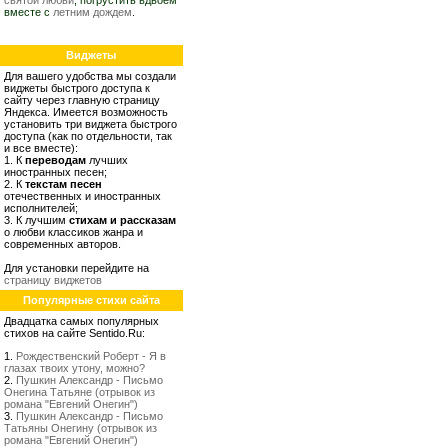
святой любви
, погрустить вдвоем
вместе с
летним дождем
.
Виджеты
Для вашего удобства мы создали
виджеты быстрого доступа к
сайту через главную страницу
Яндекса. Имеется возможность
установить три виджета быстрого
доступа (как по отдельности, так
и все вместе):
1. К
переводам
лучших
иностранных песен;
2. К
текстам песен
отечественных и иностранных
исполнителей;
3. К лучшим
стихам и рассказам
о любви классиков жанра и
современных авторов.
Для установки перейдите на
страницу виджетов
Популярные стихи сайта
Двадцатка самых популярных
стихов на сайте Sentido.Ru:
1.
Рождественский Роберт - Я в
глазах твоих утону, можно?
2.
Пушкин Александр - Письмо
Онегина Татьяне (отрывок из
романа "Евгений Онегин")
3.
Пушкин Александр - Письмо
Татьяны Онегину (отрывок из
романа "Евгений Онегин")