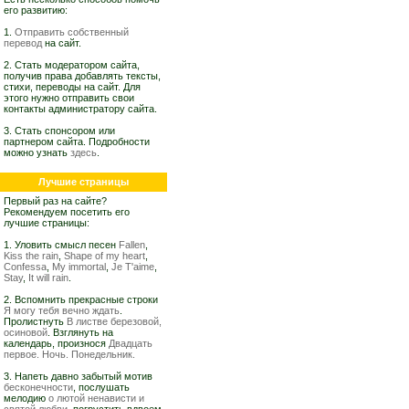
его развитию:
1.
Отправить собственный
перевод
на сайт.
2. Стать модератором сайта,
получив права добавлять тексты,
стихи, переводы на сайт. Для
этого нужно отправить свои
контакты администратору сайта.
3. Стать спонсором или
партнером сайта. Подробности
можно узнать
здесь
.
Лучшие страницы
Первый раз на сайте?
Рекомендуем посетить его
лучшие страницы:
1. Уловить смысл песен
Fallen
,
Kiss the rain
,
Shape of my heart
,
Confessa
,
My immortal
,
Je T'aime
,
Stay
,
It will rain
.
2. Вспомнить прекрасные строки
Я могу тебя вечно ждать
.
Пролистнуть
В листве березовой,
осиновой
. Взглянуть на
календарь, произнося
Двадцать
первое. Ночь. Понедельник.
3. Напеть давно забытый мотив
бесконечности
, послушать
мелодию
о лютой ненависти и