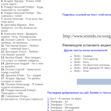
4.
Асадов Эдуард - Я могу тебя
очень ждать…
5.
Рождественский Роберт - Будь,
пожалуйста, послабее
6.
Рождественский Роберт - Мы
Поделись ссылкой на текст этой песн
совпали с тобой
7.
Асеев Николай - Я не могу без
тебя жить!
8.
Цветаева Марина - Мне
нравится, что Вы больны не
мной…
9.
Ахматова Анна - Двадцать
первое. Ночь. Понедельник.
10.
Есенин Сергей - Ты меня не
любишь, не жалеешь
Рекомендуем установить видже
11.
Пастернак Борис - Любить
иных – тяжелый крест…
Другие тексты песен исполнителя:
12.
Высоцкая Ольга - Любовь -
она бывает разной
Любэ - Заимка
13.
Визбор Юрий - Мне твердят,
Любэ - Тетя доктор
что скоро ты любовь найдешь...
Любэ - Конь
14.
Дементьев Андрей - Ни о чем
Любэ - На братских могилах
не жалейте
Любэ - Мой адмирал (ft. Вик
15.
Есенин Сергей - Заметался
Любэ - Атас
пожар голубой...
16.
Друнина Юлия - Ты – рядом
17.
Асадов Эдуард - Ты далеко
сегодня от меня…
18.
Пушкин Александр - Я помню
чудное мгновенье...
19.
Рождественский Роберт -
Последние добавленные на сайт Sentido.ru тексты
Приходить к тебе
20.
Северянин Игорь -
1.
Би-2 - Я никому не верю
Встречаются, чтоб расставаться
2.
Земфира - Ах
3.
Земфира - Почта
4.
Земфира - Мелодрама
5.
Земфира - Гудбай