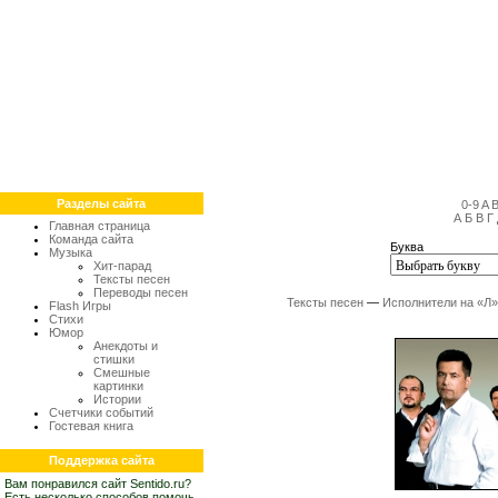
Разделы сайта
0-9
A
А
Б
В
Г
Главная страница
Команда сайта
Буква
Музыка
Хит-парад
Тексты песен
Переводы песен
Тексты песен
—
Исполнители на «Л»
Flash Игры
Стихи
Юмор
Анекдоты и
стишки
Смешные
картинки
Истории
Счетчики событий
Гостевая книга
Поддержка сайта
Вам понравился сайт Sentido.ru?
Есть несколько способов помочь