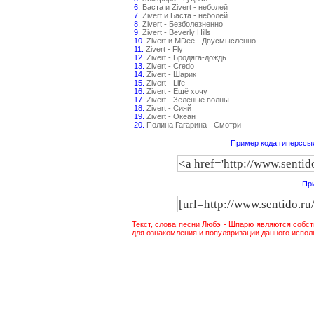
6.
Баста и Zivert - неболей
7.
Zivert и Баста - неболей
8.
Zivert - Безболезненно
9.
Zivert - Beverly Hills
10.
Zivert и MDee - Двусмысленно
11.
Zivert - Fly
12.
Zivert - Бродяга-дождь
13.
Zivert - Credo
14.
Zivert - Шарик
15.
Zivert - Life
16.
Zivert - Ещё хочу
17.
Zivert - Зеленые волны
18.
Zivert - Сияй
19.
Zivert - Океан
20.
Полина Гагарина - Смотри
Пример кода гиперссыл
При
Текст, слова песни Любэ - Шпарю являются собс
для ознакомления и популяризации данного испол