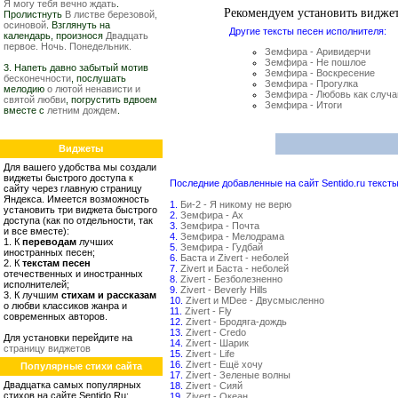
Я могу тебя вечно ждать
.
Рекомендуем установить видже
Пролистнуть
В листве березовой,
осиновой
. Взглянуть на
Другие тексты песен исполнителя:
календарь, произнося
Двадцать
первое. Ночь. Понедельник.
Земфира - Аривидерчи
Земфира - Не пошлое
3. Напеть давно забытый мотив
Земфира - Воскресение
бесконечности
, послушать
Земфира - Прогулка
мелодию
о лютой ненависти и
Земфира - Любовь как случа
святой любви
, погрустить вдвоем
Земфира - Итоги
вместе с
летним дождем
.
Виджеты
Для вашего удобства мы создали
виджеты быстрого доступа к
Последние добавленные на сайт Sentido.ru тексты
сайту через главную страницу
Яндекса. Имеется возможность
1.
Би-2 - Я никому не верю
установить три виджета быстрого
2.
Земфира - Ах
доступа (как по отдельности, так
3.
Земфира - Почта
и все вместе):
4.
Земфира - Мелодрама
1. К
переводам
лучших
5.
Земфира - Гудбай
иностранных песен;
6.
Баста и Zivert - неболей
2. К
текстам песен
7.
Zivert и Баста - неболей
отечественных и иностранных
8.
Zivert - Безболезненно
исполнителей;
9.
Zivert - Beverly Hills
3. К лучшим
стихам и рассказам
10.
Zivert и MDee - Двусмысленно
о любви классиков жанра и
11.
Zivert - Fly
современных авторов.
12.
Zivert - Бродяга-дождь
13.
Zivert - Credo
Для установки перейдите на
14.
Zivert - Шарик
страницу виджетов
15.
Zivert - Life
16.
Zivert - Ещё хочу
Популярные стихи сайта
17.
Zivert - Зеленые волны
Двадцатка самых популярных
18.
Zivert - Сияй
стихов на сайте Sentido.Ru:
19.
Zivert - Океан