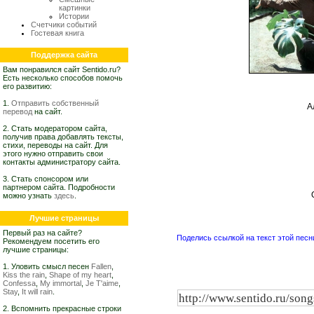
картинки
Истории
Счетчики событий
Гостевая книга
Поддержка сайта
Вам понравился сайт Sentido.ru?
Есть несколько способов помочь
его развитию:
1.
Отправить собственный
А
перевод
на сайт.
2. Стать модератором сайта,
получив права добавлять тексты,
стихи, переводы на сайт. Для
этого нужно отправить свои
контакты администратору сайта.
3. Стать спонсором или
партнером сайта. Подробности
можно узнать
здесь
.
Лучшие страницы
Первый раз на сайте?
Поделись ссылкой на текст этой песн
Рекомендуем посетить его
лучшие страницы:
1. Уловить смысл песен
Fallen
,
Kiss the rain
,
Shape of my heart
,
Confessa
,
My immortal
,
Je T'aime
,
Stay
,
It will rain
.
2. Вспомнить прекрасные строки