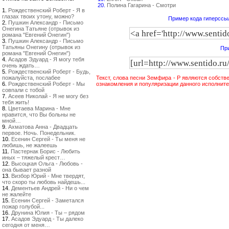
20.
Полина Гагарина - Смотри
1.
Рождественский Роберт - Я в
глазах твоих утону, можно?
Пример кода гиперссыл
2.
Пушкин Александр - Письмо
Онегина Татьяне (отрывок из
романа "Евгений Онегин")
3.
Пушкин Александр - Письмо
Татьяны Онегину (отрывок из
При
романа "Евгений Онегин")
4.
Асадов Эдуард - Я могу тебя
очень ждать…
5.
Рождественский Роберт - Будь,
пожалуйста, послабее
Текст, слова песни Земфира - Р являются собств
6.
Рождественский Роберт - Мы
ознакомления и популяризации данного исполните
совпали с тобой
7.
Асеев Николай - Я не могу без
тебя жить!
8.
Цветаева Марина - Мне
нравится, что Вы больны не
мной…
9.
Ахматова Анна - Двадцать
первое. Ночь. Понедельник.
10.
Есенин Сергей - Ты меня не
любишь, не жалеешь
11.
Пастернак Борис - Любить
иных – тяжелый крест…
12.
Высоцкая Ольга - Любовь -
она бывает разной
13.
Визбор Юрий - Мне твердят,
что скоро ты любовь найдешь...
14.
Дементьев Андрей - Ни о чем
не жалейте
15.
Есенин Сергей - Заметался
пожар голубой...
16.
Друнина Юлия - Ты – рядом
17.
Асадов Эдуард - Ты далеко
сегодня от меня…