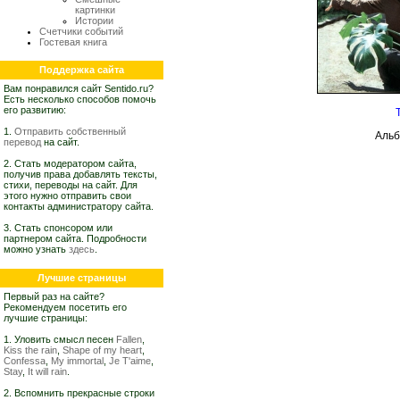
картинки
Истории
Счетчики событий
Гостевая книга
Поддержка сайта
Вам понравился сайт Sentido.ru?
Есть несколько способов помочь
его развитию:
1.
Отправить собственный
Аль
перевод
на сайт.
2. Стать модератором сайта,
получив права добавлять тексты,
стихи, переводы на сайт. Для
этого нужно отправить свои
контакты администратору сайта.
3. Стать спонсором или
партнером сайта. Подробности
можно узнать
здесь
.
Лучшие страницы
Первый раз на сайте?
Рекомендуем посетить его
лучшие страницы:
1. Уловить смысл песен
Fallen
,
Kiss the rain
,
Shape of my heart
,
Confessa
,
My immortal
,
Je T'aime
,
Stay
,
It will rain
.
2. Вспомнить прекрасные строки