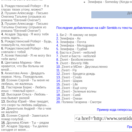
Земфира - Someday (Когда-н
1.
Рождественский Роберт - Я в
глазах твоих утону, можно?
2.
Пушкин Александр - Письмо
До
Онегина Татьяне (отрывок из
романа "Евгений Онегин")
3.
Пушкин Александр - Письмо
Татьяны Онегину (отрывок из
Последние добавленные на сайт Sentido.ru тексты
романа "Евгений Онегин")
4.
Асадов Эдуард - Я могу тебя
1.
Би-2 - Я никому не верю
очень ждать…
2.
Земфира - Ах
5.
Рождественский Роберт - Будь,
3.
Земфира - Почта
пожалуйста, послабее
4.
Земфира - Мелодрама
6.
Рождественский Роберт - Мы
5.
Земфира - Гудбай
совпали с тобой
6.
Баста и Zivert - неболей
7.
Асеев Николай - Я не могу без
7.
Zivert и Баста - неболей
тебя жить!
8.
Zivert - Безболезненно
8.
Цветаева Марина - Мне
9.
Zivert - Beverly Hills
нравится, что Вы больны не
10.
Zivert и MDee - Двусмысленно
мной…
11.
Zivert - Fly
9.
Ахматова Анна - Двадцать
12.
Zivert - Бродяга-дождь
первое. Ночь. Понедельник.
13.
Zivert - Credo
10.
Есенин Сергей - Ты меня не
14.
Zivert - Шарик
любишь, не жалеешь
15.
Zivert - Life
11.
Пастернак Борис - Любить
16.
Zivert - Ещё хочу
иных – тяжелый крест…
17.
Zivert - Зеленые волны
12.
Высоцкая Ольга - Любовь -
18.
Zivert - Сияй
она бывает разной
19.
Zivert - Океан
13.
Визбор Юрий - Мне твердят,
20.
Полина Гагарина - Смотри
что скоро ты любовь найдешь...
14.
Дементьев Андрей - Ни о чем
Пример кода гиперссыл
не жалейте
15.
Есенин Сергей - Заметался
пожар голубой...
16.
Друнина Юлия - Ты – рядом
17.
Асадов Эдуард - Ты далеко
При
сегодня от меня…