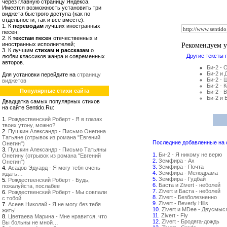
через главную страницу Яндекса.
Имеется возможность установить три
виджета быстрого доступа (как по
отдельности, так и все вместе):
1. К
переводам
лучших иностранных
песен;
2. К
текстам песен
отечественных и
Рекомендуем 
иностранных исполнителей;
3. К лучшим
стихам и рассказам
о
Другие тексты 
любви классиков жанра и современных
авторов.
Би-2 - 
Би-2 и 
Для установки перейдите на
страницу
Би-2 - 
виджетов
Би-2 - 
Популярные стихи сайта
Би-2 - 
Би-2 и 
Двадцатка самых популярных стихов
на сайте Sentido.Ru:
1.
Рождественский Роберт - Я в глазах
твоих утону, можно?
2.
Пушкин Александр - Письмо Онегина
Татьяне (отрывок из романа "Евгений
Последние добавленные на са
Онегин")
3.
Пушкин Александр - Письмо Татьяны
1.
Би-2 - Я никому не верю
Онегину (отрывок из романа "Евгений
2.
Земфира - Ах
Онегин")
3.
Земфира - Почта
4.
Асадов Эдуард - Я могу тебя очень
4.
Земфира - Мелодрама
ждать…
5.
Земфира - Гудбай
5.
Рождественский Роберт - Будь,
6.
Баста и Zivert - неболей
пожалуйста, послабее
7.
Zivert и Баста - неболей
6.
Рождественский Роберт - Мы совпали
8.
Zivert - Безболезненно
с тобой
9.
Zivert - Beverly Hills
7.
Асеев Николай - Я не могу без тебя
10.
Zivert и MDee - Двусмыс
жить!
11.
Zivert - Fly
8.
Цветаева Марина - Мне нравится, что
12.
Zivert - Бродяга-дождь
Вы больны не мной…