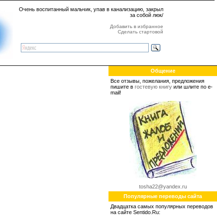
Очень воспитанный мальчик, упав в канализацию, закрыл
за собой люк/
Добавить в избранное
Сделать стартовой
Общение
Все отзывы, пожелания, предложения
пишите в
гостевую книгу
или шлите по e-
mail!
tosha22@yandex.ru
Популярные переводы сайта
Двадцатка самых популярных переводов
на сайте Sentido.Ru: