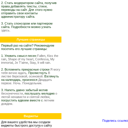
2. Стать модератором сайта, получив
права добавлять тексты, стихи,
переводы на сайт. Для этого нужно
отправить свои контакты
администратору сайта.
3. Стать спонсором или партнером
сайта. Подробности можно узнать
здесь
.
Лучшие страницы
Первый раз на сайте? Рекомендуем
посетить его лучшие страницы:
1. Уловить смысл песен
Fallen
,
Kiss the
rain
,
Shape of my heart
,
Confessa
,
My
immortal
,
Je T'aime
,
Stay
,
It will rain
.
2. Вспомнить прекрасные строки
Я могу
тебя вечно ждать
. Пролистнуть
В
листве березовой, осиновой
. Взглянуть
на календарь, произнося
Двадцать
первое. Ночь. Понедельник.
3. Напеть давно забытый мотив
бесконечности
, послушать мелодию
о
лютой ненависти и святой любви
,
погрустить вдвоем вместе с
летним
дождем
.
Виджеты
Поделись ссылкой
Для вашего удобства мы создали
виджеты быстрого доступа к сайту