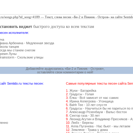
установить виджет
быстрого доступа ко всем текстам
песен исполнителя:
Она
Диана Арбенина - Медленная звезда
Школа танцев
Когда мы станем снегом
Время Луны
Brainstorm - Скользкие улицы
Добавляйте аудиозапись «Би-2 и Пикник - Остров»,
оставляйте свои комментарии о ней!
йт Sentido.ru тексты песен:
Самые популярные тексты песен сайта Senti
1.
Жуки - Батарейка
2.
Градусы - Голая
3.
Ёлка - Всё зависит от нас самих
4.
Ирина Аллегрова - Угонщица
5.
Bahh Tee - 10 лет спустя
6.
Градусы - Научиться бы не париться по 
7.
Александр Розенбаум - Вальс-бостон
8.
Сектор газа - 30 лет
9.
Леонид Агутин и Владимир Пресняков - 
ленно
10.
Любэ - Березы
11.
Алла Пугачева - Нас бьют - мы летаем
12.
Земляне - Трава у дома