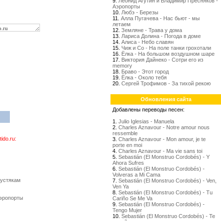
9.
Леонид Агутин и Владимир Пресняков -
Аэропорты
10.
Любэ - Березы
11.
Алла Пугачева - Нас бьют - мы
летаем
12.
Земляне - Трава у дома
13.
Лариса Долина - Погода в доме
14.
Алиса - Небо славян
15.
Чиж и Со - На поле танки грохотали
16.
Ёлка - На большом воздушном шаре
17.
Виктория Дайнеко - Сотри его из
memory
18.
Браво - Этот город
19.
Ёлка - Около тебя
20.
Сергей Трофимов - За тихой рекою
Обновления сайта
Добавлены переводы песен:
1.
Julio Iglesias - Manuela
2.
Charles Aznavour - Notre amour nous
ressemble
do.ru:
3.
Charles Aznavour - Mon amour, je te
porte en moi
4.
Charles Aznavour - Ma vie sans toi
5.
Sebastián (El Monstruo Cordobés) - Y
Ahora Sufres
6.
Sebastián (El Monstruo Cordobés) -
Volveras a Mi Cama
пустякам
7.
Sebastián (El Monstruo Cordobés) - Ven,
Ven Ya
8.
Sebastián (El Monstruo Cordobés) - Tu
Аэропорты
Cariño Se Me Va
9.
Sebastián (El Monstruo Cordobés) -
Tengo Mujer
10.
Sebastián (El Monstruo Cordobés) - Te