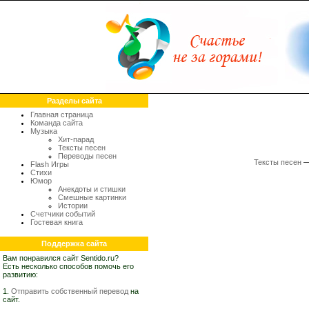
Разделы сайта
Главная страница
Команда сайта
Музыка
Хит-парад
Тексты песен
Переводы песен
Тексты песен
Flash Игры
Стихи
Юмор
Анекдоты и стишки
Смешные картинки
Истории
Счетчики событий
Гостевая книга
Поддержка сайта
Вам понравился сайт Sentido.ru?
Есть несколько способов помочь его
развитию:
1.
Отправить собственный перевод
на
сайт.