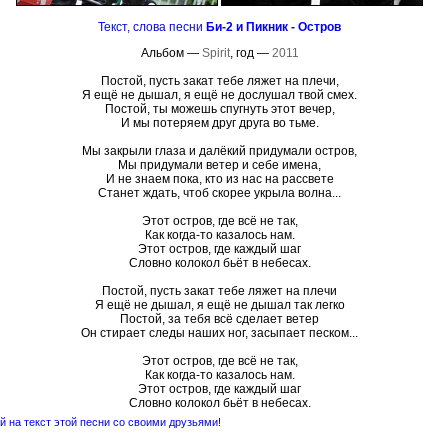
Текст, слова песни
Би-2 и Пикник - Остров
Альбом —
Spirit
, год —
2011
Постой, пусть закат тебе ляжет на плечи,
Я ещё не дышал, я ещё не дослушал твой смех.
Постой, ты можешь спугнуть этот вечер,
И мы потеряем друг друга во тьме.
Мы закрыли глаза и далёкий придумали остров,
Мы придумали ветер и себе имена,
И не знаем пока, кто из нас на рассвете
Станет ждать, чтоб скорее укрыла волна...
Этот остров, где всё не так,
Как когда-то казалось нам.
Этот остров, где каждый шаг
Словно колокол бьёт в небесах.
Постой, пусть закат тебе ляжет на плечи
Я ещё не дышал, я ещё не дышал так легко
Постой, за тебя всё сделает ветер
Он стирает следы наших ног, засыпает песком...
Этот остров, где всё не так,
Как когда-то казалось нам.
Этот остров, где каждый шаг
Словно колокол бьёт в небесах.
 на текст этой песни со своими друзьями!