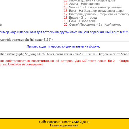
13.
Лариса Долина - Погода в доме
14.
Алиса - Небо славян
15.
Чиж и Со - На поле танки грохотали
16.
Ёлка - На большом воздушном шаре
17.
Виктория Дайнеко - Сотри его из memor
18.
Браво - Этот город
19.
Ёлка - Около тебя
и
20.
Сергей Трофимов - За тихой рекою
ример кода гиперссылки для вставки на другой сайт, на Ваш персональный сайт, в ЖЖ
Пример кода гиперссылки для вставки на форум:
тся собственностью исключительно её авторов. Данный текст песни Би-2 - Остро
стве! Спасибо за понимание!
Сайт Sentido.ru живет
7230
-й день.
Полёт нормальный.