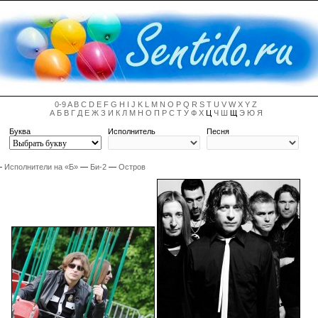
0-9
A
B
C
D
E
F
G
H
I
J
K
L
M
N
O
P
Q
R
S
T
U
V
W
X
Y
Z
А
Б
В
Г
Д
Е
Ж
З
И
К
Л
М
Н
О
П
Р
С
Т
У
Ф
Х
Ц
Ч
Ш
Щ
Э
Ю
Я
Буква
Исполнитель
Песня
—
Исполнители на «Б»
—
Би-2
—
Остров