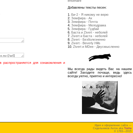
enseñare
Добавлены тексты песен:
y
1.
Би-2 - Я никому не верю
2.
Земфира - Ах
3.
Земфира - Почта
4.
Земфира - Мелодрама
5.
Земфира - Гудбай
6.
Баста и Zivert - неболей
:
7.
Zivert и Баста - неболей
8.
Zivert - Безболезненно
9.
Zivert - Beverly Hills
10.
Zivert и MDee - Двусмысленно
в распространяется для ознакомления и
Мы всегда рады видеть Вас на нашем
сайте! Заходите почаще, ведь здесь
всегда уютно, приятно и интересно!
Идея и оформление сайта —
Седельников Антон aka
Tosha
© 1783—2015