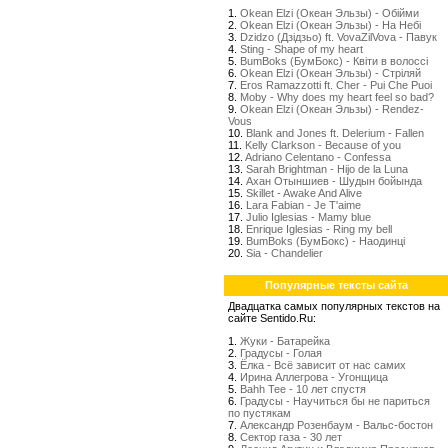
1.
Okean Elzi (Океан Эльзы) - Обійми
2.
Okean Elzi (Океан Эльзы) - На Небі
3.
Dzidzo (Дзідзьо) ft. VovaZilVova - Павук
4.
Sting - Shape of my heart
5.
BumBoks (БумБокс) - Квіти в волоссі
6.
Okean Elzi (Океан Эльзы) - Стрiляй
7.
Eros Ramazzotti ft. Cher - Pui Che Puoi
8.
Moby - Why does my heart feel so bad?
9.
Okean Elzi (Океан Эльзы) - Rendez-
Vous
10.
Blank and Jones ft. Delerium - Fallen
11.
Kelly Clarkson - Because of you
12.
Adriano Celentano - Confessa
13.
Sarah Brightman - Hijo de la Luna
14.
Ахан Отыншиев - Шудын бойында
15.
Skillet - Awake And Alive
16.
Lara Fabian - Je T'aime
17.
Julio Iglesias - Mamy blue
18.
Enrique Iglesias - Ring my bell
19.
BumBoks (БумБокс) - Наодинці
20.
Sia - Chandelier
Популярные тексты сайта
Двадцатка самых популярных текстов на
сайте Sentido.Ru:
1.
Жуки - Батарейка
2.
Градусы - Голая
3.
Ёлка - Всё зависит от нас самих
4.
Ирина Аллегрова - Угонщица
5.
Bahh Tee - 10 лет спустя
6.
Градусы - Научиться бы не париться
по пустякам
7.
Александр Розенбаум - Вальс-бостон
8.
Сектор газа - 30 лет