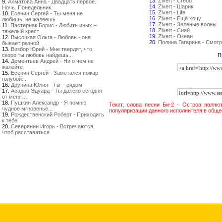
13.
Zivert - Credo
9.
Ахматова Анна - Двадцать первое.
14.
Zivert - Шарик
Ночь. Понедельник.
15.
Zivert - Life
10.
Есенин Сергей - Ты меня не
16.
Zivert - Ещё хочу
любишь, не жалеешь
17.
Zivert - Зеленые волны
11.
Пастернак Борис - Любить иных –
18.
Zivert - Сияй
тяжелый крест…
19.
Zivert - Океан
12.
Высоцкая Ольга - Любовь - она
20.
Полина Гагарина - Смотр
бывает разной
13.
Визбор Юрий - Мне твердят, что
скоро ты любовь найдешь...
П
14.
Дементьев Андрей - Ни о чем не
жалейте
15.
Есенин Сергей - Заметался пожар
голубой...
16.
Друнина Юлия - Ты – рядом
17.
Асадов Эдуард - Ты далеко сегодня
от меня…
18.
Пушкин Александр - Я помню
Текст, слова песни Би-2 - Остров являю
чудное мгновенье...
популяризации данного исполнителя в обще
19.
Рождественский Роберт - Приходить
к тебе
20.
Северянин Игорь - Встречаются,
чтоб расставаться