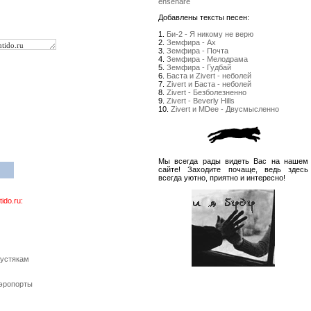
enseñare
Добавлены тексты песен:
1.
Би-2 - Я никому не верю
2.
Земфира - Ах
3.
Земфира - Почта
4.
Земфира - Мелодрама
5.
Земфира - Гудбай
6.
Баста и Zivert - неболей
7.
Zivert и Баста - неболей
8.
Zivert - Безболезненно
9.
Zivert - Beverly Hills
10.
Zivert и MDee - Двусмысленно
Мы всегда рады видеть Вас на нашем
сайте! Заходите почаще, ведь здесь
всегда уютно, приятно и интересно!
do.ru:
пустякам
Аэропорты