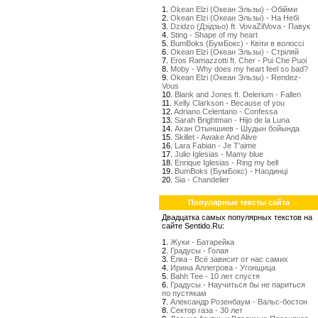
1.
Okean Elzi (Океан Эльзы) - Обійми
2.
Okean Elzi (Океан Эльзы) - На Небі
3.
Dzidzo (Дзідзьо) ft. VovaZilVova - Павук
4.
Sting - Shape of my heart
5.
BumBoks (БумБокс) - Квіти в волоссі
6.
Okean Elzi (Океан Эльзы) - Стрiляй
7.
Eros Ramazzotti ft. Cher - Pui Che Puoi
8.
Moby - Why does my heart feel so bad?
9.
Okean Elzi (Океан Эльзы) - Rendez-
Vous
10.
Blank and Jones ft. Delerium - Fallen
11.
Kelly Clarkson - Because of you
12.
Adriano Celentano - Confessa
13.
Sarah Brightman - Hijo de la Luna
14.
Ахан Отыншиев - Шудын бойында
15.
Skillet - Awake And Alive
16.
Lara Fabian - Je T'aime
17.
Julio Iglesias - Mamy blue
18.
Enrique Iglesias - Ring my bell
19.
BumBoks (БумБокс) - Наодинці
20.
Sia - Chandelier
Популярные тексты сайта
Двадцатка самых популярных текстов на
сайте Sentido.Ru:
1.
Жуки - Батарейка
2.
Градусы - Голая
3.
Ёлка - Всё зависит от нас самих
4.
Ирина Аллегрова - Угонщица
5.
Bahh Tee - 10 лет спустя
6.
Градусы - Научиться бы не париться
по пустякам
7.
Александр Розенбаум - Вальс-бостон
8.
Сектор газа - 30 лет