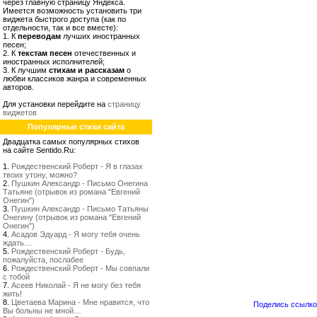
через главную страницу Яндекса.
Имеется возможность установить три
виджета быстрого доступа (как по
отдельности, так и все вместе):
1. К
переводам
лучших иностранных
песен;
2. К
текстам песен
отечественных и
иностранных исполнителей;
3. К лучшим
стихам и рассказам
о
любви классиков жанра и современных
авторов.
Для установки перейдите на
страницу
виджетов
Популярные стихи сайта
Двадцатка самых популярных стихов
на сайте Sentido.Ru:
1.
Рождественский Роберт - Я в глазах
твоих утону, можно?
2.
Пушкин Александр - Письмо Онегина
Татьяне (отрывок из романа "Евгений
Онегин")
3.
Пушкин Александр - Письмо Татьяны
Онегину (отрывок из романа "Евгений
Онегин")
4.
Асадов Эдуард - Я могу тебя очень
ждать…
5.
Рождественский Роберт - Будь,
пожалуйста, послабее
6.
Рождественский Роберт - Мы совпали
с тобой
7.
Асеев Николай - Я не могу без тебя
жить!
8.
Цветаева Марина - Мне нравится, что
Поделись ссылкой
Вы больны не мной…