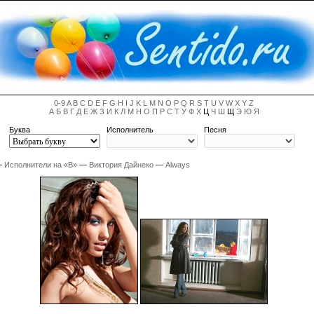
0-9
A
B
C
D
E
F
G
H
I
J
K
L
M
N
O
P
Q
R
S
T
U
V
W
X
Y
Z
А
Б
В
Г
Д
Е
Ж
З
И
К
Л
М
Н
О
П
Р
С
Т
У
Ф
Х
Ц
Ч
Ш
Щ
Э
Ю
Я
Буква
Исполнитель
Песня
—
Исполнители на «В»
—
Виктория Дайнеко
—
Always