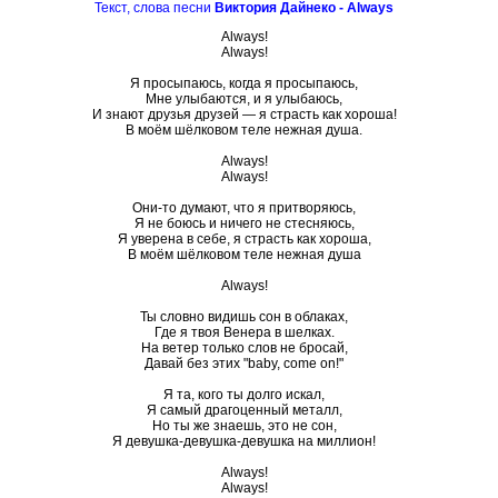
Текст, слова песни
Виктория Дайнеко - Always
Always!
Always!
Я просыпаюсь, когда я просыпаюсь,
Мне улыбаются, и я улыбаюсь,
И знают друзья друзей — я страсть как хороша!
В моём шёлковом теле нежная душа.
Always!
Always!
Они-то думают, что я притворяюсь,
Я не боюсь и ничего не стесняюсь,
Я уверена в себе, я страсть как хороша,
В моём шёлковом теле нежная душа
Always!
Ты словно видишь сон в облаках,
Где я твоя Венера в шелках.
На ветер только слов не бросай,
Давай без этих "baby, come on!"
Я та, кого ты долго искал,
Я самый драгоценный металл,
Но ты же знаешь, это не сон,
Я девушка-девушка-девушка на миллион!
Always!
Always!