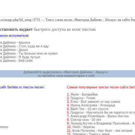
установить виджет
быстрого доступа ко всем текстам
песен исполнителя:
я Дайнеко - Крылья
я Дайнеко - Стоп, куда же я иду
я Дайнеко - Дыши
я Дайнеко - Ты больше мне не нужен
я Дайнеко - Я буду лучше
я Дайнеко - Бей себя
Добавляйте аудиозапись «Виктория Дайнеко - Always»,
оставляйте свои комментарии о ней!
йт Sentido.ru тексты песен:
Самые популярные тексты песен сайта Senti
1.
Жуки - Батарейка
2.
Градусы - Голая
3.
Ёлка - Всё зависит от нас самих
4.
Ирина Аллегрова - Угонщица
5.
Bahh Tee - 10 лет спустя
6.
Градусы - Научиться бы не париться по 
7.
Александр Розенбаум - Вальс-бостон
8.
Сектор газа - 30 лет
9.
Леонид Агутин и Владимир Пресняков - 
ленно
10.
Любэ - Березы
11.
Алла Пугачева - Нас бьют - мы летаем
12.
Земляне - Трава у дома