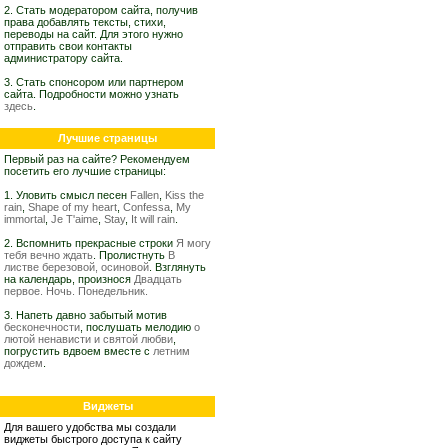
2. Стать модератором сайта, получив
права добавлять тексты, стихи,
переводы на сайт. Для этого нужно
отправить свои контакты
администратору сайта.
3. Стать спонсором или партнером
сайта. Подробности можно узнать
здесь
.
Лучшие страницы
Первый раз на сайте? Рекомендуем
посетить его лучшие страницы:
1. Уловить смысл песен
Fallen
,
Kiss the
rain
,
Shape of my heart
,
Confessa
,
My
immortal
,
Je T'aime
,
Stay
,
It will rain
.
2. Вспомнить прекрасные строки
Я могу
тебя вечно ждать
. Пролистнуть
В
листве березовой, осиновой
. Взглянуть
на календарь, произнося
Двадцать
первое. Ночь. Понедельник.
3. Напеть давно забытый мотив
бесконечности
, послушать мелодию
о
лютой ненависти и святой любви
,
погрустить вдвоем вместе с
летним
дождем
.
Виджеты
Для вашего удобства мы создали
виджеты быстрого доступа к сайту