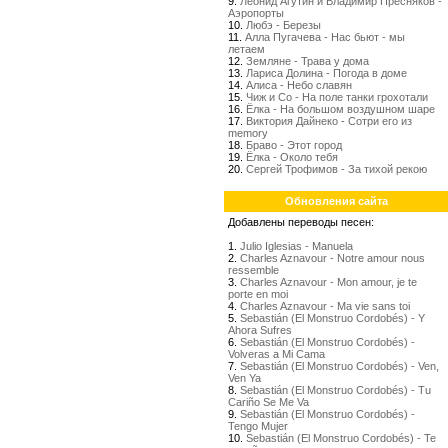
9.
Леонид Агутин и Владимир Пресняков -
Аэропорты
10.
Любэ - Березы
11.
Алла Пугачева - Нас бьют - мы
летаем
12.
Земляне - Трава у дома
13.
Лариса Долина - Погода в доме
14.
Алиса - Небо славян
15.
Чиж и Со - На поле танки грохотали
16.
Ёлка - На большом воздушном шаре
17.
Виктория Дайнеко - Сотри его из
memory
18.
Браво - Этот город
19.
Ёлка - Около тебя
20.
Сергей Трофимов - За тихой рекою
Обновления сайта
Добавлены переводы песен:
1.
Julio Iglesias - Manuela
2.
Charles Aznavour - Notre amour nous
ressemble
3.
Charles Aznavour - Mon amour, je te
porte en moi
4.
Charles Aznavour - Ma vie sans toi
5.
Sebastián (El Monstruo Cordobés) - Y
Ahora Sufres
6.
Sebastián (El Monstruo Cordobés) -
Volveras a Mi Cama
7.
Sebastián (El Monstruo Cordobés) - Ven,
Ven Ya
8.
Sebastián (El Monstruo Cordobés) - Tu
Cariño Se Me Va
9.
Sebastián (El Monstruo Cordobés) -
Tengo Mujer
10.
Sebastián (El Monstruo Cordobés) - Te