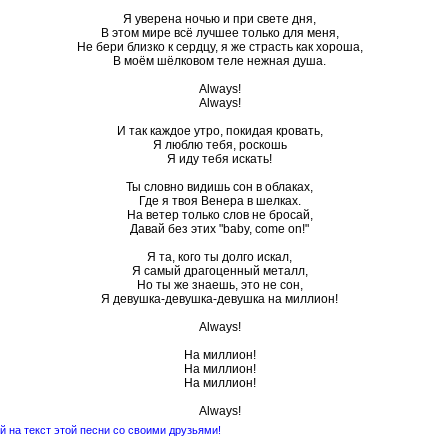
Я уверена ночью и при свете дня,
В этом мире всё лучшее только для меня,
Не бери близко к сердцу, я же страсть как хороша,
В моём шёлковом теле нежная душа.
Always!
Always!
И так каждое утро, покидая кровать,
Я люблю тебя, роскошь
Я иду тебя искать!
Ты словно видишь сон в облаках,
Где я твоя Венера в шелках.
На ветер только слов не бросай,
Давай без этих "baby, come on!"
Я та, кого ты долго искал,
Я самый драгоценный металл,
Но ты же знаешь, это не сон,
Я девушка-девушка-девушка на миллион!
Always!
На миллион!
На миллион!
На миллион!
Always!
 на текст этой песни со своими друзьями!