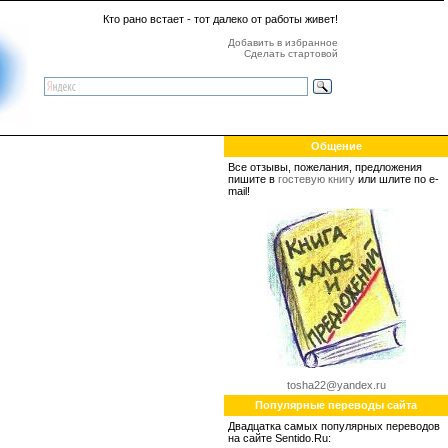
Кто рано встает - тот далеко от работы живет!
Добавить в избранное
Сделать стартовой
Общение
Все отзывы, пожелания, предложения
пишите в
гостевую книгу
или шлите по e-
mail!
tosha22@yandex.ru
Популярные переводы сайта
Двадцатка самых популярных переводов
на сайте Sentido.Ru: