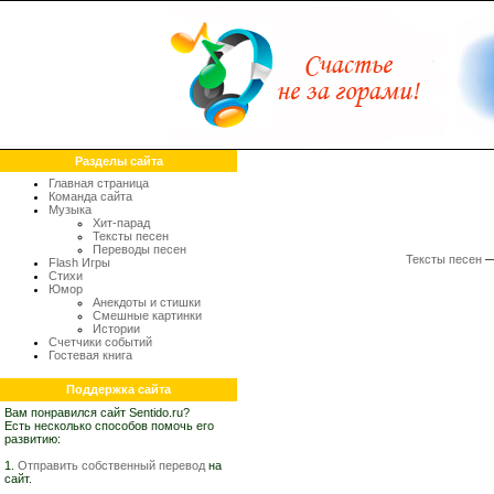
Разделы сайта
Главная страница
Команда сайта
Музыка
Хит-парад
Тексты песен
Переводы песен
Тексты песен
Flash Игры
Стихи
Юмор
Анекдоты и стишки
Смешные картинки
Истории
Счетчики событий
Гостевая книга
Поддержка сайта
Вам понравился сайт Sentido.ru?
Есть несколько способов помочь его
развитию:
1.
Отправить собственный перевод
на
сайт.