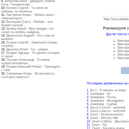
9.
Ахматова Анна - Двадцать первое.
Ночь. Понедельник.
10.
Есенин Сергей - Ты меня не
любишь, не жалеешь
11.
Пастернак Борис - Любить иных –
тяжелый крест…
12.
Высоцкая Ольга - Любовь - она
бывает разной
Рекомендуем 
13.
Визбор Юрий - Мне твердят, что
скоро ты любовь найдешь...
Другие тексты 
14.
Дементьев Андрей - Ни о чем не
жалейте
Виктори
15.
Есенин Сергей - Заметался пожар
Виктори
голубой...
Виктори
16.
Друнина Юлия - Ты – рядом
Виктори
17.
Асадов Эдуард - Ты далеко сегодня
Виктори
от меня…
Виктори
18.
Пушкин Александр - Я помню
чудное мгновенье...
19.
Рождественский Роберт - Приходить
к тебе
20.
Северянин Игорь - Встречаются,
чтоб расставаться
Последние добавленные на са
1.
Би-2 - Я никому не верю
2.
Земфира - Ах
3.
Земфира - Почта
4.
Земфира - Мелодрама
5.
Земфира - Гудбай
6.
Баста и Zivert - неболей
7.
Zivert и Баста - неболей
8.
Zivert - Безболезненно
9.
Zivert - Beverly Hills
10.
Zivert и MDee - Двусмыс
11.
Zivert - Fly
12.
Zivert - Бродяга-дождь