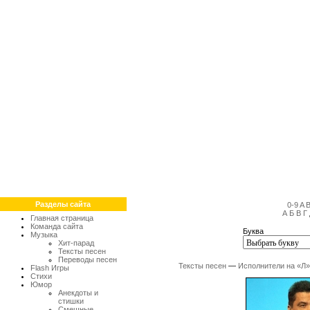
Разделы сайта
0-9
A
А
Б
В
Г
Главная страница
Команда сайта
Буква
Музыка
Хит-парад
Тексты песен
Переводы песен
Тексты песен
—
Исполнители на «Л»
Flash Игры
Стихи
Юмор
Анекдоты и
стишки
Смешные