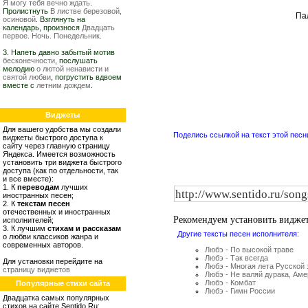
Я могу тебя вечно ждать
.
Пролистнуть
В листве березовой,
Па
осиновой
. Взглянуть на
календарь, произнося
Двадцать
первое. Ночь. Понедельник.
3. Напеть давно забытый мотив
бесконечности
, послушать
мелодию
о лютой ненависти и
святой любви
, погрустить вдвоем
вместе с
летним дождем
.
Виджеты
Для вашего удобства мы создали
Поделись ссылкой на текст этой песн
виджеты быстрого доступа к
сайту через главную страницу
Яндекса. Имеется возможность
установить три виджета быстрого
доступа (как по отдельности, так
и все вместе):
1. К
переводам
лучших
иностранных песен;
2. К
текстам песен
отечественных и иностранных
Рекомендуем установить видже
исполнителей;
3. К лучшим
стихам и рассказам
Другие тексты песен исполнителя:
о любви классиков жанра и
современных авторов.
Любэ - По высокой траве
Любэ - Так всегда
Для установки перейдите на
Любэ - Многая лета Русской
страницу виджетов
Любэ - Не валяй дурака, Аме
Любэ - Комбат
Популярные стихи сайта
Любэ - Гимн России
Двадцатка самых популярных
стихов на сайте Sentido.Ru: