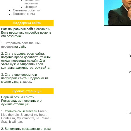
картинки
Истории
Счетчики событий
Гостевая книга
Поддержка сайта
Вам понравился сайт Sentido.ru?
Есть несколько способов помочь
его развитию:
1.
Отправить собственный
перевод
на сайт.
2. Стать модератором сайта,
получив права добавлять тексты,
стихи, переводы на сайт. Для
этого нужно отправить свои
контакты администратору сайта.
М
3. Стать спонсором или
партнером сайта. Подробности
можно узнать
здесь
.
Лучшие страницы
Первый раз на сайте?
Рекомендуем посетить его
лучшие страницы:
1. Уловить смысл песен
Fallen
,
Ты
Kiss the rain
,
Shape of my heart
,
Confessa
,
My immortal
,
Je T'aime
,
Stay
,
It will rain
.
2. Вспомнить прекрасные строки