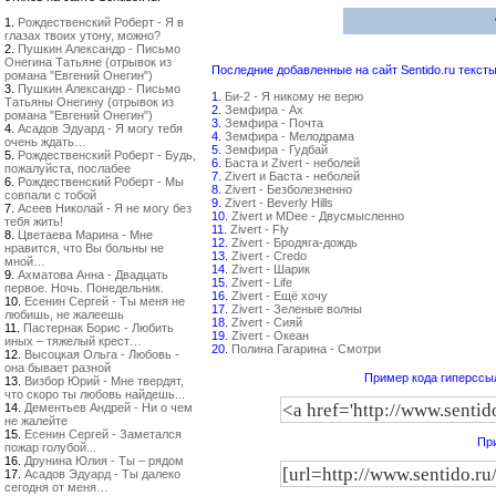
1.
Рождественский Роберт - Я в
глазах твоих утону, можно?
2.
Пушкин Александр - Письмо
Онегина Татьяне (отрывок из
Последние добавленные на сайт Sentido.ru тексты
романа "Евгений Онегин")
3.
Пушкин Александр - Письмо
1.
Би-2 - Я никому не верю
Татьяны Онегину (отрывок из
2.
Земфира - Ах
романа "Евгений Онегин")
3.
Земфира - Почта
4.
Асадов Эдуард - Я могу тебя
4.
Земфира - Мелодрама
очень ждать…
5.
Земфира - Гудбай
5.
Рождественский Роберт - Будь,
6.
Баста и Zivert - неболей
пожалуйста, послабее
7.
Zivert и Баста - неболей
6.
Рождественский Роберт - Мы
8.
Zivert - Безболезненно
совпали с тобой
9.
Zivert - Beverly Hills
7.
Асеев Николай - Я не могу без
10.
Zivert и MDee - Двусмысленно
тебя жить!
11.
Zivert - Fly
8.
Цветаева Марина - Мне
12.
Zivert - Бродяга-дождь
нравится, что Вы больны не
13.
Zivert - Credo
мной…
14.
Zivert - Шарик
9.
Ахматова Анна - Двадцать
15.
Zivert - Life
первое. Ночь. Понедельник.
16.
Zivert - Ещё хочу
10.
Есенин Сергей - Ты меня не
17.
Zivert - Зеленые волны
любишь, не жалеешь
18.
Zivert - Сияй
11.
Пастернак Борис - Любить
19.
Zivert - Океан
иных – тяжелый крест…
20.
Полина Гагарина - Смотри
12.
Высоцкая Ольга - Любовь -
она бывает разной
Пример кода гиперссыл
13.
Визбор Юрий - Мне твердят,
что скоро ты любовь найдешь...
14.
Дементьев Андрей - Ни о чем
не жалейте
15.
Есенин Сергей - Заметался
При
пожар голубой...
16.
Друнина Юлия - Ты – рядом
17.
Асадов Эдуард - Ты далеко
сегодня от меня…