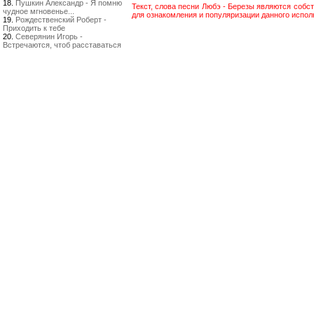
18.
Пушкин Александр - Я помню
Текст, слова песни Любэ - Березы являются собс
чудное мгновенье...
для ознакомления и популяризации данного испол
19.
Рождественский Роберт -
Приходить к тебе
20.
Северянин Игорь -
Встречаются, чтоб расставаться