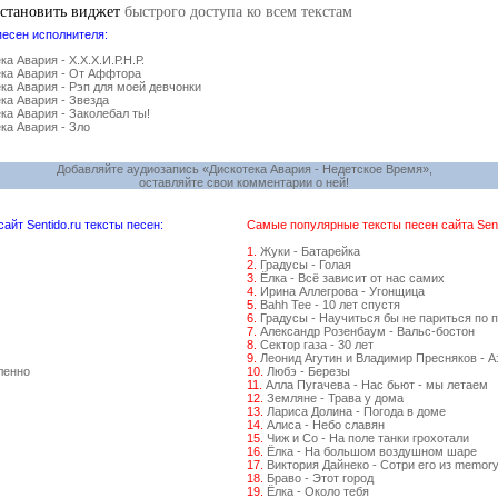
установить виджет
быстрого доступа ко всем текстам
песен исполнителя:
ка Авария - Х.Х.Х.И.Р.Н.Р.
ка Авария - От Аффтора
ка Авария - Рэп для моей девчонки
ка Авария - Звезда
ка Авария - Заколебал ты!
ка Авария - Зло
Добавляйте аудиозапись «Дискотека Авария - Недетское Время»,
оставляйте свои комментарии о ней!
йт Sentido.ru тексты песен:
Самые популярные тексты песен сайта Senti
1.
Жуки - Батарейка
2.
Градусы - Голая
3.
Ёлка - Всё зависит от нас самих
4.
Ирина Аллегрова - Угонщица
5.
Bahh Tee - 10 лет спустя
6.
Градусы - Научиться бы не париться по 
7.
Александр Розенбаум - Вальс-бостон
8.
Сектор газа - 30 лет
9.
Леонид Агутин и Владимир Пресняков - 
ленно
10.
Любэ - Березы
11.
Алла Пугачева - Нас бьют - мы летаем
12.
Земляне - Трава у дома
13.
Лариса Долина - Погода в доме
14.
Алиса - Небо славян
15.
Чиж и Со - На поле танки грохотали
16.
Ёлка - На большом воздушном шаре
17.
Виктория Дайнеко - Сотри его из memor
18.
Браво - Этот город
19.
Ёлка - Около тебя