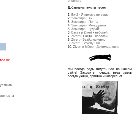
enseñare
Добавлены тексты песен:
1.
Би-2 - Я никому не верю
2.
Земфира - Ах
3.
Земфира - Почта
4.
Земфира - Мелодрама
5.
Земфира - Гудбай
6.
Баста и Zivert - неболей
7.
Zivert и Баста - неболей
8.
Zivert - Безболезненно
9.
Zivert - Beverly Hills
10.
Zivert и MDee - Двусмысленно
do.ru:
Мы всегда рады видеть Вас на нашем
сайте! Заходите почаще, ведь здесь
всегда уютно, приятно и интересно!
пустякам
Аэропорты
y