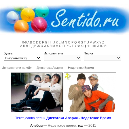
0-9
A
B
C
D
E
F
G
H
I
J
K
L
M
N
O
P
Q
R
S
T
U
V
W
X
Y
Z
А
Б
В
Г
Д
Е
Ж
З
И
К
Л
М
Н
О
П
Р
С
Т
У
Ф
Х
Ц
Ч
Ш
Щ
Э
Ю
Я
Буква
Исполнитель
Песня
—
Исполнители на «Д»
—
Дискотека Авария
—
Недетское Время
Текст, слова песни
Дискотека Авария - Недетское Время
Альбом —
Недетское время
, год —
2011