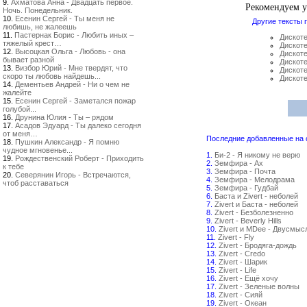
9.
Ахматова Анна - Двадцать первое.
Рекомендуем 
Ночь. Понедельник.
10.
Есенин Сергей - Ты меня не
Другие тексты 
любишь, не жалеешь
11.
Пастернак Борис - Любить иных –
Дискоте
тяжелый крест…
Дискоте
12.
Высоцкая Ольга - Любовь - она
Дискоте
бывает разной
Дискоте
13.
Визбор Юрий - Мне твердят, что
Дискоте
скоро ты любовь найдешь...
Дискоте
14.
Дементьев Андрей - Ни о чем не
жалейте
15.
Есенин Сергей - Заметался пожар
голубой...
16.
Друнина Юлия - Ты – рядом
17.
Асадов Эдуард - Ты далеко сегодня
от меня…
Последние добавленные на са
18.
Пушкин Александр - Я помню
чудное мгновенье...
1.
Би-2 - Я никому не верю
19.
Рождественский Роберт - Приходить
2.
Земфира - Ах
к тебе
3.
Земфира - Почта
20.
Северянин Игорь - Встречаются,
4.
Земфира - Мелодрама
чтоб расставаться
5.
Земфира - Гудбай
6.
Баста и Zivert - неболей
7.
Zivert и Баста - неболей
8.
Zivert - Безболезненно
9.
Zivert - Beverly Hills
10.
Zivert и MDee - Двусмыс
11.
Zivert - Fly
12.
Zivert - Бродяга-дождь
13.
Zivert - Credo
14.
Zivert - Шарик
15.
Zivert - Life
16.
Zivert - Ещё хочу
17.
Zivert - Зеленые волны
18.
Zivert - Сияй
19.
Zivert - Океан