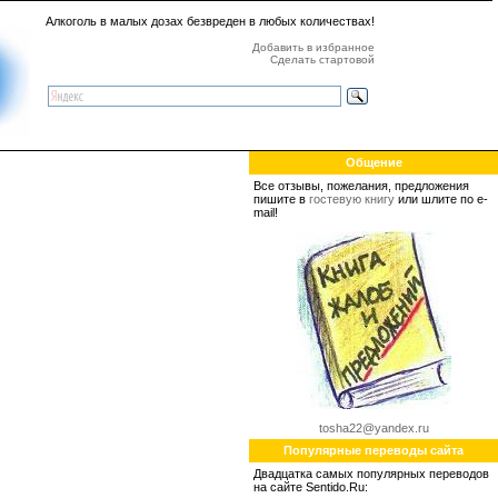
Алкоголь в малых дозах безвреден в любых количествах!
Добавить в избранное
Сделать стартовой
Общение
Все отзывы, пожелания, предложения
пишите в
гостевую книгу
или шлите по e-
mail!
tosha22@yandex.ru
Популярные переводы сайта
Двадцатка самых популярных переводов
на сайте Sentido.Ru: