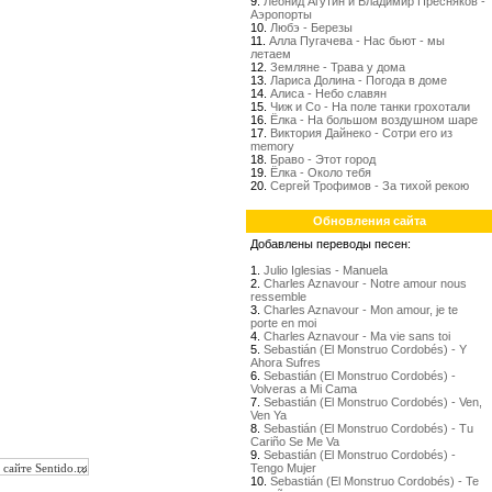
9.
Леонид Агутин и Владимир Пресняков -
Аэропорты
10.
Любэ - Березы
11.
Алла Пугачева - Нас бьют - мы
летаем
12.
Земляне - Трава у дома
13.
Лариса Долина - Погода в доме
14.
Алиса - Небо славян
15.
Чиж и Со - На поле танки грохотали
16.
Ёлка - На большом воздушном шаре
17.
Виктория Дайнеко - Сотри его из
memory
18.
Браво - Этот город
19.
Ёлка - Около тебя
20.
Сергей Трофимов - За тихой рекою
Обновления сайта
Добавлены переводы песен:
1.
Julio Iglesias - Manuela
2.
Charles Aznavour - Notre amour nous
ressemble
3.
Charles Aznavour - Mon amour, je te
porte en moi
4.
Charles Aznavour - Ma vie sans toi
5.
Sebastián (El Monstruo Cordobés) - Y
Ahora Sufres
6.
Sebastián (El Monstruo Cordobés) -
Volveras a Mi Cama
7.
Sebastián (El Monstruo Cordobés) - Ven,
Ven Ya
8.
Sebastián (El Monstruo Cordobés) - Tu
Cariño Se Me Va
9.
Sebastián (El Monstruo Cordobés) -
Tengo Mujer
10.
Sebastián (El Monstruo Cordobés) - Te