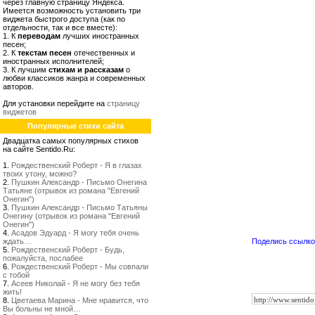
через главную страницу Яндекса.
Имеется возможность установить три
виджета быстрого доступа (как по
отдельности, так и все вместе):
1. К
переводам
лучших иностранных
песен;
2. К
текстам песен
отечественных и
иностранных исполнителей;
3. К лучшим
стихам и рассказам
о
любви классиков жанра и современных
авторов.
Для установки перейдите на
страницу
виджетов
Популярные стихи сайта
Двадцатка самых популярных стихов
на сайте Sentido.Ru:
1.
Рождественский Роберт - Я в глазах
твоих утону, можно?
2.
Пушкин Александр - Письмо Онегина
Татьяне (отрывок из романа "Евгений
Онегин")
3.
Пушкин Александр - Письмо Татьяны
Онегину (отрывок из романа "Евгений
Онегин")
4.
Асадов Эдуард - Я могу тебя очень
ждать…
Поделись ссылкой
5.
Рождественский Роберт - Будь,
пожалуйста, послабее
6.
Рождественский Роберт - Мы совпали
с тобой
7.
Асеев Николай - Я не могу без тебя
жить!
8.
Цветаева Марина - Мне нравится, что
Вы больны не мной…