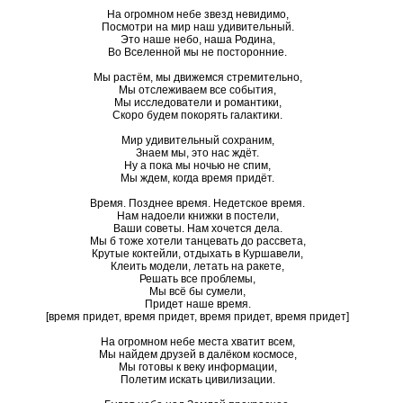
На огромном небе звезд невидимо,
Посмотри на мир наш удивительный.
Это наше небо, наша Родина,
Во Вселенной мы не посторонние.
Мы растём, мы движемся стремительно,
Мы отслеживаем все события,
Мы исследователи и романтики,
Скоро будем покорять галактики.
Мир удивительный сохраним,
Знаем мы, это нас ждёт.
Ну а пока мы ночью не спим,
Мы ждем, когда время придёт.
Время. Позднее время. Недетское время.
Нам надоели книжки в постели,
Ваши советы. Нам хочется дела.
Мы б тоже хотели танцевать до рассвета,
Крутые коктейли, отдыхать в Куршавели,
Клеить модели, летать на ракете,
Решать все проблемы,
Мы всё бы сумели,
Придет наше время.
[время придет, время придет, время придет, время придет]
На огромном небе места хватит всем,
Мы найдем друзей в далёком космосе,
Мы готовы к веку информации,
Полетим искать цивилизации.