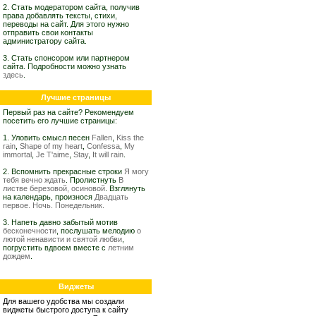
2. Стать модератором сайта, получив
права добавлять тексты, стихи,
переводы на сайт. Для этого нужно
отправить свои контакты
администратору сайта.
3. Стать спонсором или партнером
сайта. Подробности можно узнать
здесь
.
Лучшие страницы
Первый раз на сайте? Рекомендуем
посетить его лучшие страницы:
1. Уловить смысл песен
Fallen
,
Kiss the
rain
,
Shape of my heart
,
Confessa
,
My
immortal
,
Je T'aime
,
Stay
,
It will rain
.
2. Вспомнить прекрасные строки
Я могу
тебя вечно ждать
. Пролистнуть
В
листве березовой, осиновой
. Взглянуть
на календарь, произнося
Двадцать
первое. Ночь. Понедельник.
3. Напеть давно забытый мотив
бесконечности
, послушать мелодию
о
лютой ненависти и святой любви
,
погрустить вдвоем вместе с
летним
дождем
.
Виджеты
Для вашего удобства мы создали
виджеты быстрого доступа к сайту