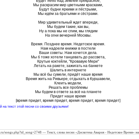
Будет небо над Землей прекрасное,
Мы раскрасим мир цветными красками,
Будут будни яркими и пёстрыми,
Мы идём за братьями и сёстрами.
Мир удивительный ждет впереди,
Мы будем такие, как вы,
Ну а пока мы не спим, мы глядим
На огни вечерней Москвы.
Время. Позднее время. Недетское время.
Нам надоели книжки в постели
Ваши советы. Нам хочется дела.
Мы б тоже хотели танцевать до рассвета,
Крутые коктейли, "Кровавую Мери"
Летать на ракете, зажигать на банкете
Шалить в интернете
Мы всё бы сумели, придёт наше время
Время жить на Ривьере, отдыхать в Куршавели,
Клеить модели,
Решать все проблемы
Мы будем в ответе за всё на планете
Придет наше время
[время придет, время придет, время придет, время придет]
 на текст этой песни со своими друзьями!