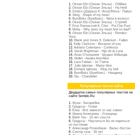
1.
Okean Elzi (Океан Эльзы) - Обійми
2.
Okean Elzi (Океан Эльзы) - На Небі
3.
Dzidzo (Дзідзьо) ft. VovaZilVova - Павук
4.
Sting - Shape of my heart
5.
BumBoks (БумБокс) - Квіти в волоссі
6.
Okean Elzi (Океан Эльзы) - Стрiляй
7.
Eros Ramazzotti ft. Cher - Pui Che Puoi
8.
Moby - Why does my heart feel so bad?
9.
Okean Elzi (Океан Эльзы) - Rendez-
Vous
10.
Blank and Jones ft. Delerium - Fallen
11.
Kelly Clarkson - Because of you
12.
Adriano Celentano - Confessa
13.
Sarah Brightman - Hijo de la Luna
14.
Ахан Отыншиев - Шудын бойында
15.
Skillet - Awake And Alive
16.
Lara Fabian - Je T'aime
17.
Julio Iglesias - Mamy blue
18.
Enrique Iglesias - Ring my bell
19.
BumBoks (БумБокс) - Наодинці
20.
Sia - Chandelier
Популярные тексты сайта
Двадцатка самых популярных текстов на
сайте Sentido.Ru:
1.
Жуки - Батарейка
2.
Градусы - Голая
3.
Ёлка - Всё зависит от нас самих
4.
Ирина Аллегрова - Угонщица
5.
Bahh Tee - 10 лет спустя
6.
Градусы - Научиться бы не париться
по пустякам
7.
Александр Розенбаум - Вальс-бостон
8.
Сектор газа - 30 лет