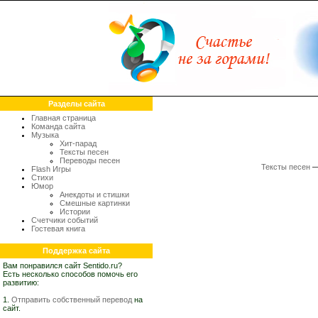
Разделы сайта
Главная страница
Команда сайта
Музыка
Хит-парад
Тексты песен
Переводы песен
Тексты песен
Flash Игры
Стихи
Юмор
Анекдоты и стишки
Смешные картинки
Истории
Счетчики событий
Гостевая книга
Поддержка сайта
Вам понравился сайт Sentido.ru?
Есть несколько способов помочь его
развитию:
1.
Отправить собственный перевод
на
сайт.