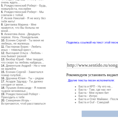
очень ждать…
5.
Рождественский Роберт - Будь,
пожалуйста, послабее
6.
Рождественский Роберт - Мы
совпали с тобой
7.
Асеев Николай - Я не могу без
тебя жить!
8.
Цветаева Марина - Мне
нравится, что Вы больны не
мной…
9.
Ахматова Анна - Двадцать
первое. Ночь. Понедельник.
10.
Есенин Сергей - Ты меня не
Поделись ссылкой на текст этой песн
любишь, не жалеешь
11.
Пастернак Борис - Любить
иных – тяжелый крест…
12.
Высоцкая Ольга - Любовь -
она бывает разной
13.
Визбор Юрий - Мне твердят,
что скоро ты любовь найдешь...
14.
Дементьев Андрей - Ни о чем
не жалейте
15.
Есенин Сергей - Заметался
Рекомендуем установить видже
пожар голубой...
16.
Друнина Юлия - Ты – рядом
Другие тексты песен исполнителя:
17.
Асадов Эдуард - Ты далеко
сегодня от меня…
Баста и КРП - Ну его на...
18.
Пушкин Александр - Я помню
Баста - Там, где нас нет
чудное мгновенье...
Баста - Мне нужен бит
19.
Рождественский Роберт -
Баста - Интро
Приходить к тебе
Баста и Олег Майами - Посл
20.
Северянин Игорь -
Баста и Guf - Самурай
Встречаются, чтоб расставаться