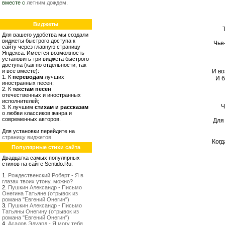
вместе с
летним дождем
.
Виджеты
Для вашего удобства мы создали
виджеты быстрого доступа к
Чье
сайту через главную страницу
Яндекса. Имеется возможность
установить три виджета быстрого
доступа (как по отдельности, так
и все вместе):
И во
1. К
переводам
лучших
И 
иностранных песен;
2. К
текстам песен
отечественных и иностранных
исполнителей;
Ч
3. К лучшим
стихам и рассказам
о любви классиков жанра и
современных авторов.
Для
Для установки перейдите на
страницу виджетов
Когд
Популярные стихи сайта
Двадцатка самых популярных
стихов на сайте Sentido.Ru:
1.
Рождественский Роберт - Я в
глазах твоих утону, можно?
2.
Пушкин Александр - Письмо
Онегина Татьяне (отрывок из
романа "Евгений Онегин")
3.
Пушкин Александр - Письмо
Татьяны Онегину (отрывок из
романа "Евгений Онегин")
4.
Асадов Эдуард - Я могу тебя