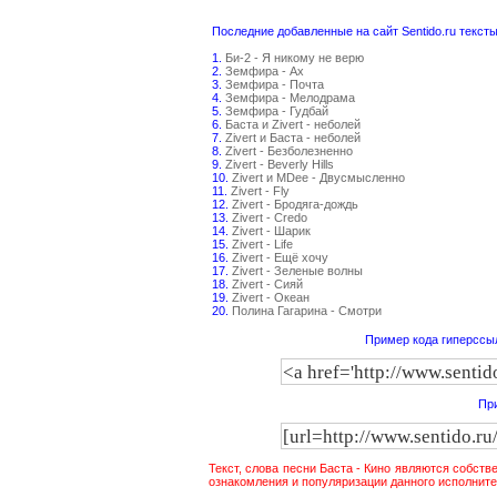
Последние добавленные на сайт Sentido.ru тексты
1.
Би-2 - Я никому не верю
2.
Земфира - Ах
3.
Земфира - Почта
4.
Земфира - Мелодрама
5.
Земфира - Гудбай
6.
Баста и Zivert - неболей
7.
Zivert и Баста - неболей
8.
Zivert - Безболезненно
9.
Zivert - Beverly Hills
10.
Zivert и MDee - Двусмысленно
11.
Zivert - Fly
12.
Zivert - Бродяга-дождь
13.
Zivert - Credo
14.
Zivert - Шарик
15.
Zivert - Life
16.
Zivert - Ещё хочу
17.
Zivert - Зеленые волны
18.
Zivert - Сияй
19.
Zivert - Океан
20.
Полина Гагарина - Смотри
Пример кода гиперссыл
При
Текст, слова песни Баста - Кино являются собств
ознакомления и популяризации данного исполните