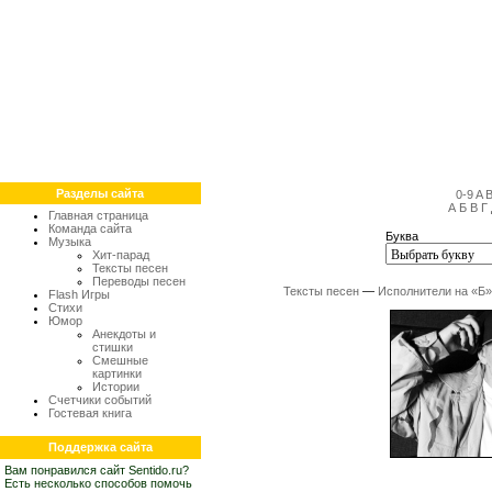
Разделы сайта
0-9
A
А
Б
В
Г
Главная страница
Команда сайта
Буква
Музыка
Хит-парад
Тексты песен
Переводы песен
Тексты песен
—
Исполнители на «Б»
Flash Игры
Стихи
Юмор
Анекдоты и
стишки
Смешные
картинки
Истории
Счетчики событий
Гостевая книга
Поддержка сайта
Вам понравился сайт Sentido.ru?
Есть несколько способов помочь