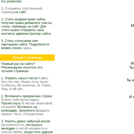
его развитию:
1.
Отправить собственный
перевод
на сайт.
2. Стать модератором сайта,
получив права добавлять тексты,
М
стихи, переводы на сайт. Для
этого нужно отправить свои
контакты администратору сайта.
3. Стать спонсором или
партнером сайта. Подробности
можно узнать
здесь
.
Лучшие страницы
И
Первый раз на сайте?
Рекомендуем посетить его
Ты
лучшие страницы:
1. Уловить смысл песен
Fallen
,
Ты н
Kiss the rain
,
Shape of my heart
,
Confessa
,
My immortal
,
Je T'aime
,
Stay
,
It will rain
.
2. Вспомнить прекрасные строки
И 
Я могу тебя вечно ждать
.
Пролистнуть
В листве березовой,
осиновой
. Взглянуть на
календарь, произнося
Двадцать
первое. Ночь. Понедельник.
3. Напеть давно забытый мотив
бесконечности
, послушать
мелодию
о лютой ненависти и
святой любви
, погрустить вдвоем