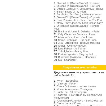
1.
Okean Elzi (Океан Эльзы) - Обійми
2.
Okean Elzi (Океан Эльзы) - На Небі
3.
Dzidzo (Дзідзьо) ft. VovaZilVova - Павук
4.
Sting - Shape of my heart
5.
BumBoks (БумБокс) - Квіти в волоссі
6.
Okean Elzi (Океан Эльзы) - Стрiляй
7.
Eros Ramazzotti ft. Cher - Pui Che Puoi
8.
Moby - Why does my heart feel so bad?
9.
Okean Elzi (Океан Эльзы) - Rendez-
Vous
10.
Blank and Jones ft. Delerium - Fallen
11.
Kelly Clarkson - Because of you
12.
Adriano Celentano - Confessa
13.
Sarah Brightman - Hijo de la Luna
14.
Ахан Отыншиев - Шудын бойында
15.
Skillet - Awake And Alive
16.
Lara Fabian - Je T'aime
17.
Julio Iglesias - Mamy blue
18.
Enrique Iglesias - Ring my bell
19.
BumBoks (БумБокс) - Наодинці
20.
Sia - Chandelier
Популярные тексты сайта
Двадцатка самых популярных текстов на
сайте Sentido.Ru:
1.
Жуки - Батарейка
2.
Градусы - Голая
3.
Ёлка - Всё зависит от нас самих
4.
Ирина Аллегрова - Угонщица
5.
Bahh Tee - 10 лет спустя
6.
Градусы - Научиться бы не париться
по пустякам
7.
Александр Розенбаум - Вальс-бостон
8.
Сектор газа - 30 лет