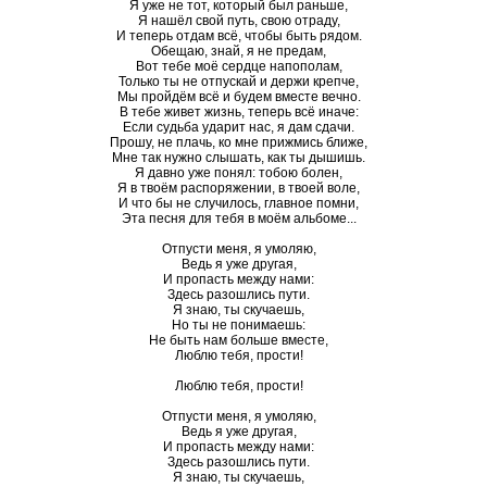
Я уже не тот, который был раньше,
Я нашёл свой путь, свою отраду,
И теперь отдам всё, чтобы быть рядом.
Обещаю, знай, я не предам,
Вот тебе моё сердце напополам,
Только ты не отпускай и держи крепче,
Мы пройдём всё и будем вместе вечно.
В тебе живет жизнь, теперь всё иначе:
Если судьба ударит нас, я дам сдачи.
Прошу, не плачь, ко мне прижмись ближе,
Мне так нужно слышать, как ты дышишь.
Я давно уже понял: тобою болен,
Я в твоём распоряжении, в твоей воле,
И что бы не случилось, главное помни,
Эта песня для тебя в моём альбоме...
Отпусти меня, я умоляю,
Ведь я уже другая,
И пропасть между нами:
Здесь разошлись пути.
Я знаю, ты скучаешь,
Но ты не понимаешь:
Не быть нам больше вместе,
Люблю тебя, прости!
Люблю тебя, прости!
Отпусти меня, я умоляю,
Ведь я уже другая,
И пропасть между нами:
Здесь разошлись пути.
Я знаю, ты скучаешь,