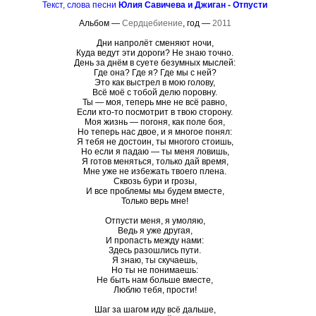
Текст, слова песни
Юлия Савичева и Джиган - Отпусти
Альбом —
Сердцебиение
, год —
2011
Дни напролёт сменяют ночи,
Куда ведут эти дороги? Не знаю точно.
День за днём в суете безумных мыслей:
Где она? Где я? Где мы с ней?
Это как выстрел в мою голову,
Всё моё с тобой делю поровну.
Ты — моя, теперь мне не всё равно,
Если кто-то посмотрит в твою сторону.
Моя жизнь — погоня, как поле боя,
Но теперь нас двое, и я многое понял:
Я тебя не достоин, ты многого стоишь,
Но если я падаю — ты меня ловишь,
Я готов меняться, только дай время,
Мне уже не избежать твоего плена.
Сквозь бури и грозы,
И все проблемы мы будем вместе,
Только верь мне!
Отпусти меня, я умоляю,
Ведь я уже другая,
И пропасть между нами:
Здесь разошлись пути.
Я знаю, ты скучаешь,
Но ты не понимаешь:
Не быть нам больше вместе,
Люблю тебя, прости!
Шаг за шагом иду всё дальше,