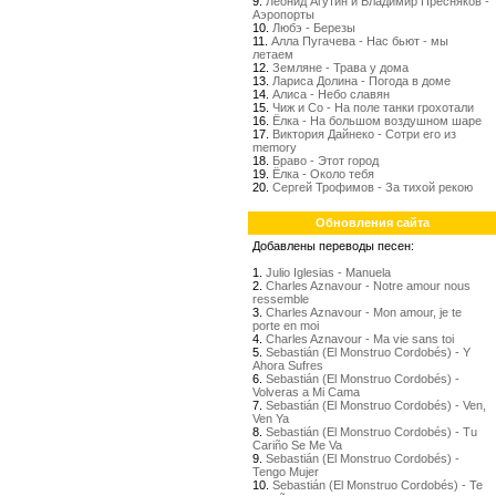
9.
Леонид Агутин и Владимир Пресняков -
Аэропорты
10.
Любэ - Березы
11.
Алла Пугачева - Нас бьют - мы
летаем
12.
Земляне - Трава у дома
13.
Лариса Долина - Погода в доме
14.
Алиса - Небо славян
15.
Чиж и Со - На поле танки грохотали
16.
Ёлка - На большом воздушном шаре
17.
Виктория Дайнеко - Сотри его из
memory
18.
Браво - Этот город
19.
Ёлка - Около тебя
20.
Сергей Трофимов - За тихой рекою
Обновления сайта
Добавлены переводы песен:
1.
Julio Iglesias - Manuela
2.
Charles Aznavour - Notre amour nous
ressemble
3.
Charles Aznavour - Mon amour, je te
porte en moi
4.
Charles Aznavour - Ma vie sans toi
5.
Sebastián (El Monstruo Cordobés) - Y
Ahora Sufres
6.
Sebastián (El Monstruo Cordobés) -
Volveras a Mi Cama
7.
Sebastián (El Monstruo Cordobés) - Ven,
Ven Ya
8.
Sebastián (El Monstruo Cordobés) - Tu
Cariño Se Me Va
9.
Sebastián (El Monstruo Cordobés) -
Tengo Mujer
10.
Sebastián (El Monstruo Cordobés) - Te