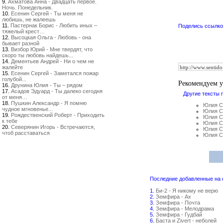
9.
Ахматова Анна - Двадцать первое.
Ночь. Понедельник.
10.
Есенин Сергей - Ты меня не
любишь, не жалеешь
11.
Пастернак Борис - Любить иных –
Поделись ссылкой
тяжелый крест…
12.
Высоцкая Ольга - Любовь - она
бывает разной
13.
Визбор Юрий - Мне твердят, что
скоро ты любовь найдешь...
14.
Дементьев Андрей - Ни о чем не
жалейте
15.
Есенин Сергей - Заметался пожар
голубой...
Рекомендуем 
16.
Друнина Юлия - Ты – рядом
17.
Асадов Эдуард - Ты далеко сегодня
Другие тексты 
от меня…
18.
Пушкин Александр - Я помню
Юлия С
чудное мгновенье...
Юлия Са
19.
Рождественский Роберт - Приходить
Юлия С
к тебе
Юлия С
20.
Северянин Игорь - Встречаются,
Юлия Са
чтоб расставаться
Юлия Са
Последние добавленные на са
1.
Би-2 - Я никому не верю
2.
Земфира - Ах
3.
Земфира - Почта
4.
Земфира - Мелодрама
5.
Земфира - Гудбай
6.
Баста и Zivert - неболей