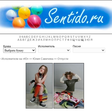
0-9
A
B
C
D
E
F
G
H
I
J
K
L
M
N
O
P
Q
R
S
T
U
V
W
X
Y
Z
А
Б
В
Г
Д
Е
Ж
З
И
К
Л
М
Н
О
П
Р
С
Т
У
Ф
Х
Ц
Ч
Ш
Щ
Э
Ю
Я
Буква
Исполнитель
Песня
—
Исполнители на «Ю»
—
Юлия Савичева
—
Отпусти