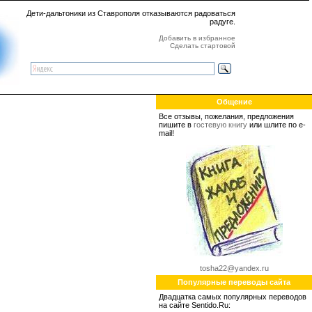
Дети-дальтоники из Ставрополя отказываются радоваться
радуге.
Добавить в избранное
Сделать стартовой
Общение
Все отзывы, пожелания, предложения
пишите в
гостевую книгу
или шлите по e-
mail!
tosha22@yandex.ru
Популярные переводы сайта
Двадцатка самых популярных переводов
на сайте Sentido.Ru: