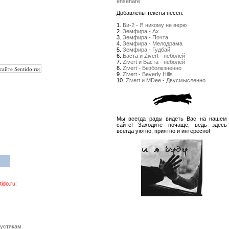
enseñare
Добавлены тексты песен:
1.
Би-2 - Я никому не верю
2.
Земфира - Ах
3.
Земфира - Почта
4.
Земфира - Мелодрама
5.
Земфира - Гудбай
6.
Баста и Zivert - неболей
7.
Zivert и Баста - неболей
8.
Zivert - Безболезненно
9.
Zivert - Beverly Hills
10.
Zivert и MDee - Двусмысленно
Мы всегда рады видеть Вас на нашем
сайте! Заходите почаще, ведь здесь
всегда уютно, приятно и интересно!
do.ru:
пустякам