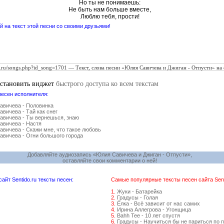
Но ты не понимаешь:
Не быть нам больше вместе,
Люблю тебя, прости!
 на текст этой песни со своими друзьями!
установить виджет
быстрого доступа ко всем текстам
песен исполнителя:
авичева - Половинка
вичева - Тай как снег
авичева - Ты вернешься, знаю
авичева - Настя
вичева - Скажи мне, что такое любовь
вичева - Огни большого города
Добавляйте аудиозапись «Юлия Савичева и Джиган - Отпусти»,
оставляйте свои комментарии о ней!
йт Sentido.ru тексты песен:
Самые популярные тексты песен сайта Senti
1.
Жуки - Батарейка
2.
Градусы - Голая
3.
Ёлка - Всё зависит от нас самих
4.
Ирина Аллегрова - Угонщица
5.
Bahh Tee - 10 лет спустя
6.
Градусы - Научиться бы не париться по 