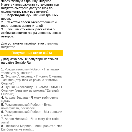
через главную страницу Яндекса.
Имеется возможность установить три
виджета быстрого доступа (как по
отдельности, так и все вместе):
1. К
переводам
лучших иностранных
песен;
2. К
текстам песен
отечественных и
иностранных исполнителей;
3. К лучшим
стихам и рассказам
о
любви классиков жанра и современных
авторов.
Для установки перейдите на
страницу
виджетов
Популярные стихи сайта
Двадцатка самых популярных стихов
на сайте Sentido.Ru:
1.
Рождественский Роберт - Я в глазах
твоих утону, можно?
2.
Пушкин Александр - Письмо Онегина
Татьяне (отрывок из романа "Евгений
Онегин")
3.
Пушкин Александр - Письмо Татьяны
Онегину (отрывок из романа "Евгений
Онегин")
4.
Асадов Эдуард - Я могу тебя очень
ждать…
5.
Рождественский Роберт - Будь,
пожалуйста, послабее
6.
Рождественский Роберт - Мы совпали
с тобой
7.
Асеев Николай - Я не могу без тебя
жить!
8.
Цветаева Марина - Мне нравится, что
Вы больны не мной…