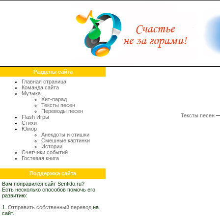
Разделы сайта
Главная страница
Команда сайта
Музыка
Хит-парад
Тексты песен
Переводы песен
Тексты песен
Flash Игры
Стихи
Юмор
Анекдоты и стишки
Смешные картинки
Истории
Счетчики событий
Гостевая книга
Поддержка сайта
Вам понравился сайт Sentido.ru?
Есть несколько способов помочь его
развитию:
1.
Отправить собственный перевод
на
сайт.