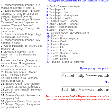
Последние добавленные на сайт Sentido.ru тексты
1.
Рождественский Роберт - Я в
1.
Би-2 - Я никому не верю
глазах твоих утону, можно?
2.
Земфира - Ах
2.
Пушкин Александр - Письмо
3.
Земфира - Почта
Онегина Татьяне (отрывок из
4.
Земфира - Мелодрама
романа "Евгений Онегин")
5.
Земфира - Гудбай
3.
Пушкин Александр - Письмо
6.
Баста и Zivert - неболей
Татьяны Онегину (отрывок из
7.
Zivert и Баста - неболей
романа "Евгений Онегин")
8.
Zivert - Безболезненно
4.
Асадов Эдуард - Я могу тебя
9.
Zivert - Beverly Hills
очень ждать…
10.
Zivert и MDee - Двусмысленно
5.
Рождественский Роберт - Будь,
11.
Zivert - Fly
пожалуйста, послабее
12.
Zivert - Бродяга-дождь
6.
Рождественский Роберт - Мы
13.
Zivert - Credo
совпали с тобой
14.
Zivert - Шарик
7.
Асеев Николай - Я не могу без
15.
Zivert - Life
тебя жить!
16.
Zivert - Ещё хочу
8.
Цветаева Марина - Мне
17.
Zivert - Зеленые волны
нравится, что Вы больны не
18.
Zivert - Сияй
мной…
19.
Zivert - Океан
9.
Ахматова Анна - Двадцать
20.
Полина Гагарина - Смотри
первое. Ночь. Понедельник.
10.
Есенин Сергей - Ты меня не
Пример кода гиперссыл
любишь, не жалеешь
11.
Пастернак Борис - Любить
иных – тяжелый крест…
12.
Высоцкая Ольга - Любовь -
она бывает разной
При
13.
Визбор Юрий - Мне твердят,
что скоро ты любовь найдешь...
14.
Дементьев Андрей - Ни о чем
не жалейте
15.
Есенин Сергей - Заметался
Текст, слова песни Би-2 - Варвара являются собс
пожар голубой...
для ознакомления и популяризации данного испол
16.
Друнина Юлия - Ты – рядом
17.
Асадов Эдуард - Ты далеко
сегодня от меня…