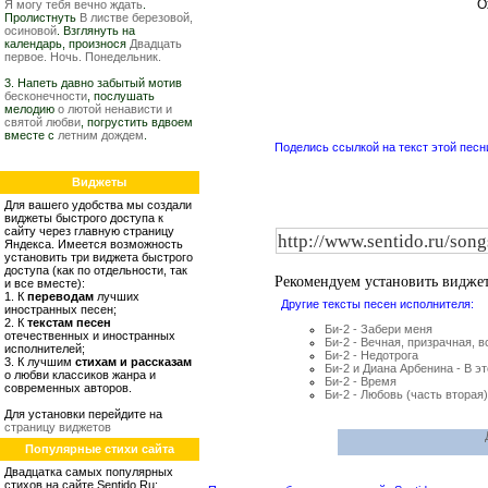
О
Я могу тебя вечно ждать
.
Пролистнуть
В листве березовой,
осиновой
. Взглянуть на
календарь, произнося
Двадцать
первое. Ночь. Понедельник.
3. Напеть давно забытый мотив
бесконечности
, послушать
мелодию
о лютой ненависти и
святой любви
, погрустить вдвоем
вместе с
летним дождем
.
Поделись ссылкой на текст этой песн
Виджеты
Для вашего удобства мы создали
виджеты быстрого доступа к
сайту через главную страницу
Яндекса. Имеется возможность
установить три виджета быстрого
доступа (как по отдельности, так
Рекомендуем установить видже
и все вместе):
1. К
переводам
лучших
Другие тексты песен исполнителя:
иностранных песен;
2. К
текстам песен
Би-2 - Забери меня
отечественных и иностранных
Би-2 - Вечная, призрачная, 
исполнителей;
Би-2 - Недотрога
3. К лучшим
стихам и рассказам
Би-2 и Диана Арбенина - В э
о любви классиков жанра и
Би-2 - Время
современных авторов.
Би-2 - Любовь (часть вторая)
Для установки перейдите на
страницу виджетов
Популярные стихи сайта
Двадцатка самых популярных
стихов на сайте Sentido.Ru: