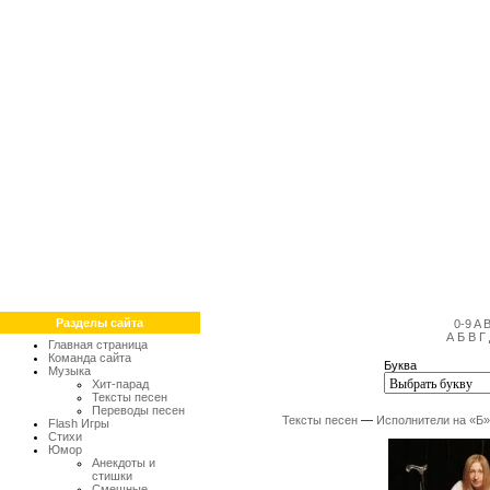
Разделы сайта
0-9
A
А
Б
В
Г
Главная страница
Команда сайта
Буква
Музыка
Хит-парад
Тексты песен
Переводы песен
Тексты песен
—
Исполнители на «Б»
Flash Игры
Стихи
Юмор
Анекдоты и
стишки
Смешные