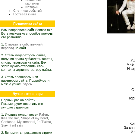
картинки
Истории
Счетчики событий
Гостевая книга
Поддержка сайта
Вам понравился сайт Sentido.ru?
Есть несколько способов помочь
его развитию:
1.
Отправить собственный
перевод
на сайт.
2. Стать модератором сайта,
получив права добавлять тексты,
Уш
стихи, переводы на сайт. Для
Мне 
этого нужно отправить свои
И ст
контакты администратору сайта.
3. Стать спонсором или
партнером сайта. Подробности
можно узнать
здесь
.
С
Лучшие страницы
Порв
Первый раз на сайте?
Рекомендуем посетить его
лучшие страницы:
1. Уловить смысл песен
Fallen
,
Kiss the rain
,
Shape of my heart
,
Confessa
,
My immortal
,
Je T'aime
,
Ког
Stay
,
It will rain
.
За сча
И 
2. Вспомнить прекрасные строки