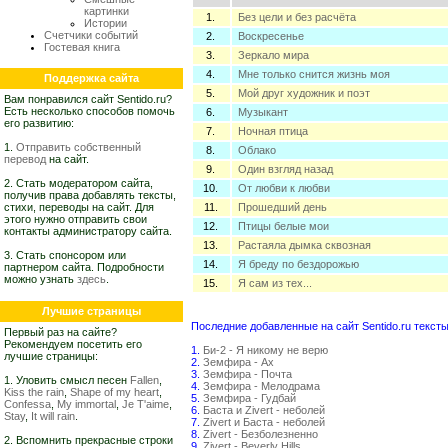
картинки
1.
Без цели и без расчёта
Истории
Счетчики событий
2.
Воскресенье
Гостевая книга
3.
Зеркало мира
4.
Мне только снится жизнь моя
Поддержка сайта
5.
Мой друг художник и поэт
Вам понравился сайт Sentido.ru?
Есть несколько способов помочь
6.
Музыкант
его развитию:
7.
Ночная птица
1.
Отправить собственный
8.
Облако
перевод
на сайт.
9.
Один взгляд назад
2. Стать модератором сайта,
10.
От любви к любви
получив права добавлять тексты,
стихи, переводы на сайт. Для
11.
Прошедший день
этого нужно отправить свои
12.
Птицы белые мои
контакты администратору сайта.
13.
Растаяла дымка сквозная
3. Стать спонсором или
14.
Я бреду по бездорожью
партнером сайта. Подробности
можно узнать
здесь
.
15.
Я сам из тех...
Лучшие страницы
Последние добавленные на сайт Sentido.ru тексты
Первый раз на сайте?
Рекомендуем посетить его
1.
Би-2 - Я никому не верю
лучшие страницы:
2.
Земфира - Ах
3.
Земфира - Почта
1. Уловить смысл песен
Fallen
,
4.
Земфира - Мелодрама
Kiss the rain
,
Shape of my heart
,
5.
Земфира - Гудбай
Confessa
,
My immortal
,
Je T'aime
,
6.
Баста и Zivert - неболей
Stay
,
It will rain
.
7.
Zivert и Баста - неболей
8.
Zivert - Безболезненно
2. Вспомнить прекрасные строки
9.
Zivert - Beverly Hills