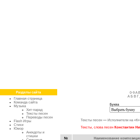
Разделы сайта
0-9
A
А
Б
В
Г
Главная страница
Команда сайта
Буква
Музыка
Хит-парад
Тексты песен
Переводы песен
Тексты песен
—
Исполнители на «К»
Flash Игры
Стихи
Тексты, слова песен
Константин Н
Юмор
Анекдоты и
стишки
№
Наименование композици
Смешные