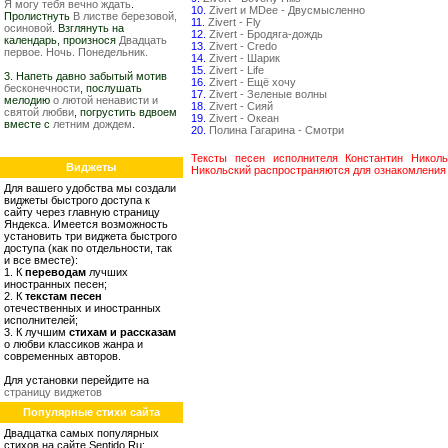
Я могу тебя вечно ждать
.
10.
Zivert и MDee - Двусмысленно
Пролистнуть
В листве березовой,
11.
Zivert - Fly
осиновой
. Взглянуть на
12.
Zivert - Бродяга-дождь
календарь, произнося
Двадцать
13.
Zivert - Credo
первое. Ночь. Понедельник.
14.
Zivert - Шарик
15.
Zivert - Life
3. Напеть давно забытый мотив
16.
Zivert - Ещё хочу
бесконечности
, послушать
17.
Zivert - Зеленые волны
мелодию
о лютой ненависти и
18.
Zivert - Сияй
святой любви
, погрустить вдвоем
19.
Zivert - Океан
вместе с
летним дождем
.
20.
Полина Гагарина - Смотри
Тексты песен исполнителя Константин Николь
Виджеты
Никольский распространяются для ознакомления 
Для вашего удобства мы создали
виджеты быстрого доступа к
сайту через главную страницу
Яндекса. Имеется возможность
установить три виджета быстрого
доступа (как по отдельности, так
и все вместе):
1. К
переводам
лучших
иностранных песен;
2. К
текстам песен
отечественных и иностранных
исполнителей;
3. К лучшим
стихам и рассказам
о любви классиков жанра и
современных авторов.
Для установки перейдите на
страницу виджетов
Популярные стихи сайта
Двадцатка самых популярных
стихов на сайте Sentido.Ru: