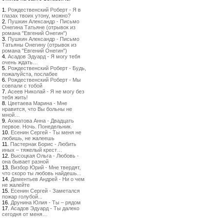
1.
Рождественский Роберт - Я в
глазах твоих утону, можно?
2.
Пушкин Александр - Письмо
Онегина Татьяне (отрывок из
романа "Евгений Онегин")
3.
Пушкин Александр - Письмо
Татьяны Онегину (отрывок из
романа "Евгений Онегин")
4.
Асадов Эдуард - Я могу тебя
очень ждать…
5.
Рождественский Роберт - Будь,
пожалуйста, послабее
6.
Рождественский Роберт - Мы
совпали с тобой
7.
Асеев Николай - Я не могу без
тебя жить!
8.
Цветаева Марина - Мне
нравится, что Вы больны не
мной…
9.
Ахматова Анна - Двадцать
первое. Ночь. Понедельник.
10.
Есенин Сергей - Ты меня не
любишь, не жалеешь
11.
Пастернак Борис - Любить
иных – тяжелый крест…
12.
Высоцкая Ольга - Любовь -
она бывает разной
13.
Визбор Юрий - Мне твердят,
что скоро ты любовь найдешь...
14.
Дементьев Андрей - Ни о чем
не жалейте
15.
Есенин Сергей - Заметался
пожар голубой...
16.
Друнина Юлия - Ты – рядом
17.
Асадов Эдуард - Ты далеко
сегодня от меня…