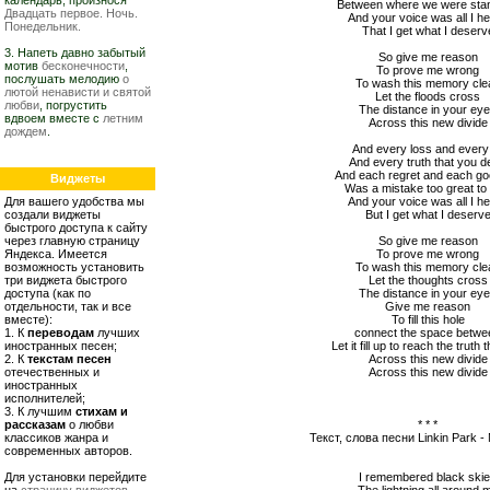
календарь, произнося
Between where we were stan
Двадцать первое. Ночь.
And your voice was all I h
Понедельник.
That I get what I deserv
3. Напеть давно забытый
So give me reason
мотив
бесконечности
,
To prove me wrong
послушать мелодию
о
To wash this memory cle
лютой ненависти и святой
Let the floods cross
любви
, погрустить
The distance in your ey
вдвоем вместе с
летним
Across this new divide
дождем
.
And every loss and every 
And every truth that you 
And each regret and each g
Виджеты
Was a mistake too great to
Для вашего удобства мы
And your voice was all I h
создали виджеты
But I get what I deserv
быстрого доступа к сайту
через главную страницу
So give me reason
Яндекса. Имеется
To prove me wrong
возможность установить
To wash this memory cle
три виджета быстрого
Let the thoughts cross
доступа (как по
The distance in your ey
отдельности, так и все
Give me reason
вместе):
To fill this hole
1. К
переводам
лучших
сonnect the space betwe
иностранных песен;
Let it fill up to reach the truth t
2. К
текстам песен
Across this new divide
отечественных и
Across this new divide
иностранных
исполнителей;
3. К лучшим
стихам и
рассказам
о любви
* * *
классиков жанра и
Текст, слова песни Linkin Park -
современных авторов.
Для установки перейдите
I remembered black ski