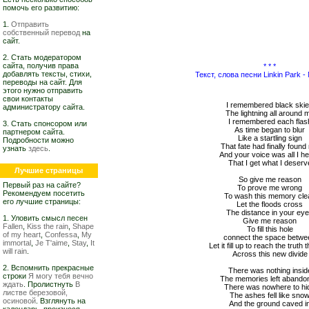
помочь его развитию:
1.
Отправить
собственный перевод
на
сайт.
2. Стать модератором
сайта, получив права
* * *
добавлять тексты, стихи,
Текст, слова песни Linkin Park -
переводы на сайт. Для
этого нужно отправить
свои контакты
I remembered black ski
администратору сайта.
The lightning all around 
I remembered each flas
3. Стать спонсором или
As time began to blur
партнером сайта.
Like a startling sign
Подробности можно
That fate had finally foun
узнать
здесь
.
And your voice was all I h
That I get what I deserv
Лучшие страницы
So give me reason
Первый раз на сайте?
To prove me wrong
Рекомендуем посетить
To wash this memory cle
его лучшие страницы:
Let the floods cross
The distance in your ey
1. Уловить смысл песен
Give me reason
Fallen
,
Kiss the rain
,
Shape
To fill this hole
of my heart
,
Confessa
,
My
сonnect the space betwe
immortal
,
Je T'aime
,
Stay
,
It
Let it fill up to reach the truth t
will rain
.
Across this new divide
2. Вспомнить прекрасные
There was nothing insid
строки
Я могу тебя вечно
The memories left abando
ждать
. Пролистнуть
В
There was nowhere to hi
листве березовой,
The ashes fell like sno
осиновой
. Взглянуть на
And the ground caved i