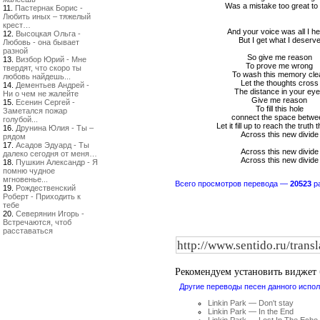
Was a mistake too great to
11.
Пастернак Борис -
Любить иных – тяжелый
крест…
And your voice was all I h
12.
Высоцкая Ольга -
But I get what I deserv
Любовь - она бывает
разной
So give me reason
13.
Визбор Юрий - Мне
To prove me wrong
твердят, что скоро ты
To wash this memory cle
любовь найдешь...
Let the thoughts cross
14.
Дементьев Андрей -
The distance in your ey
Ни о чем не жалейте
Give me reason
15.
Есенин Сергей -
To fill this hole
Заметался пожар
сonnect the space betwe
голубой...
Let it fill up to reach the truth t
16.
Друнина Юлия - Ты –
Across this new divide
рядом
17.
Асадов Эдуард - Ты
Across this new divide
далеко сегодня от меня…
Across this new divide
18.
Пушкин Александр - Я
помню чудное
мгновенье...
Всего просмотров перевода —
20523
ра
19.
Рождественский
Роберт - Приходить к
тебе
20.
Северянин Игорь -
Встречаются, чтоб
расставаться
Рекомендуем установить виджет
Другие переводы песен данного испол
Linkin Park — Don't stay
Linkin Park — In the End