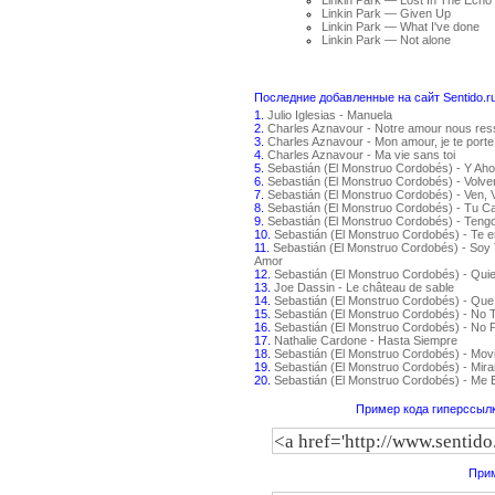
Linkin Park — Lost In The Echo
Linkin Park — Given Up
Linkin Park — What I've done
Linkin Park — Not alone
Последние добавленные на сайт Sentido.r
1.
Julio Iglesias - Manuela
2.
Charles Aznavour - Notre amour nous re
3.
Charles Aznavour - Mon amour, je te porte
4.
Charles Aznavour - Ma vie sans toi
5.
Sebastián (El Monstruo Cordobés) - Y Aho
6.
Sebastián (El Monstruo Cordobés) - Volv
7.
Sebastián (El Monstruo Cordobés) - Ven, 
8.
Sebastián (El Monstruo Cordobés) - Tu C
9.
Sebastián (El Monstruo Cordobés) - Teng
10.
Sebastián (El Monstruo Cordobés) - Te 
11.
Sebastián (El Monstruo Cordobés) - Soy 
Amor
12.
Sebastián (El Monstruo Cordobés) - Qui
13.
Joe Dassin - Le château de sable
14.
Sebastián (El Monstruo Cordobés) - Que
15.
Sebastián (El Monstruo Cordobés) - No
16.
Sebastián (El Monstruo Cordobés) - No P
17.
Nathalie Cardone - Hasta Siempre
18.
Sebastián (El Monstruo Cordobés) - Movi
19.
Sebastián (El Monstruo Cordobés) - Mir
20.
Sebastián (El Monstruo Cordobés) - Me
Пример кода гиперссылк
Прим