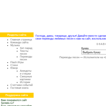
Разделы сайта
Господа, дамы, товарищи, друзья! Давайте вместе сдел
свои переводы любимых песен к нам на сайт, воспольз
Главная страница
Команда сайта
0-9
A
B
Музыка
Хит-парад
Буква
Тексты
песен
Переводы
Переводы песен
—
Исполнители на «
песен
Flash Игры
Стихи
Юмор
Анекдоты
и стишки
Смешные
картинки
Истории
Счетчики событий
Гостевая книга
Поддержка сайта
Вам понравился сайт
Sentido.ru?
Есть несколько способов