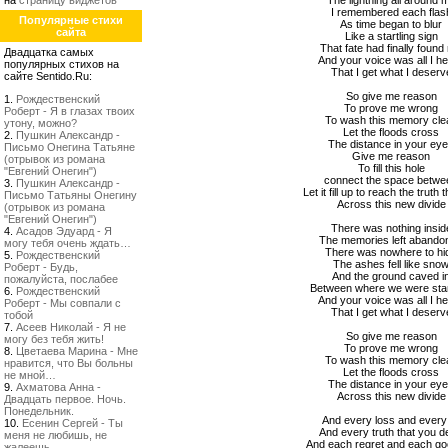
на
страницу виджетов
The lightning all around 
I remembered each flas
Популярные стихи
As time began to blur
сайта
Like a startling sign
That fate had finally foun
Двадцатка самых
And your voice was all I h
популярных стихов на
That I get what I deserv
сайте Sentido.Ru:
So give me reason
1.
Рождественский
To prove me wrong
Роберт - Я в глазах твоих
To wash this memory cle
утону, можно?
Let the floods cross
2.
Пушкин Александр -
The distance in your ey
Письмо Онегина Татьяне
Give me reason
(отрывок из романа
To fill this hole
"Евгений Онегин")
сonnect the space betwe
3.
Пушкин Александр -
Let it fill up to reach the truth t
Письмо Татьяны Онегину
Across this new divide
(отрывок из романа
"Евгений Онегин")
There was nothing insid
4.
Асадов Эдуард - Я
The memories left abando
могу тебя очень ждать…
There was nowhere to hi
5.
Рождественский
The ashes fell like sno
Роберт - Будь,
And the ground caved i
пожалуйста, послабее
Between where we were sta
6.
Рождественский
And your voice was all I h
Роберт - Мы совпали с
That I get what I deserv
тобой
7.
Асеев Николай - Я не
So give me reason
могу без тебя жить!
To prove me wrong
8.
Цветаева Марина - Мне
To wash this memory cle
нравится, что Вы больны
Let the floods cross
не мной…
The distance in your ey
9.
Ахматова Анна -
Across this new divide
Двадцать первое. Ночь.
Понедельник.
And every loss and every 
10.
Есенин Сергей - Ты
And every truth that you 
меня не любишь, не
And each regret and each g
жалеешь