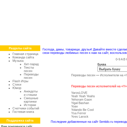
Разделы сайта
Господа, дамы, товарищи, друзья! Давайте вместе сдел
свои переводы любимых песен к нам на сайт, воспольз
Главная страница
Команда сайта
0-9
A
B
Музыка
Хит-парад
Буква
Тексты
песен
Переводы
Переводы песен
—
Исполнители на «
песен
Flash Игры
Стихи
Переводы песен исполнителей на «Y»
Юмор
Анекдоты
YarosLOVE
и стишки
Yeah Yeah Yeahs
Смешные
Yehoram Gaon
картинки
Yigal Bashan
Истории
Yoav
Счетчики событий
Yolando Be Cool
Гостевая книга
Ysa Ferrer
Yves Larock
Поддержка сайта
Последние добавленные на сайт Sentido.ru перевод
Вам понравился сайт