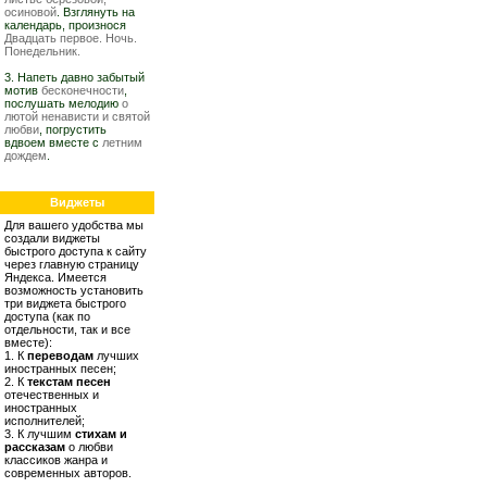
осиновой
. Взглянуть на
календарь, произнося
Двадцать первое. Ночь.
Понедельник.
3. Напеть давно забытый
мотив
бесконечности
,
послушать мелодию
о
лютой ненависти и святой
любви
, погрустить
вдвоем вместе с
летним
дождем
.
Виджеты
Для вашего удобства мы
создали виджеты
быстрого доступа к сайту
через главную страницу
Яндекса. Имеется
возможность установить
три виджета быстрого
доступа (как по
отдельности, так и все
вместе):
1. К
переводам
лучших
иностранных песен;
2. К
текстам песен
отечественных и
иностранных
исполнителей;
3. К лучшим
стихам и
рассказам
о любви
классиков жанра и
современных авторов.