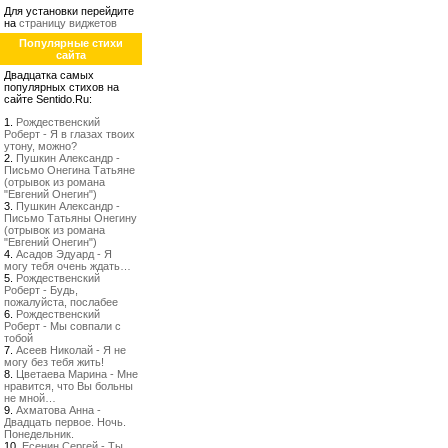
Для установки перейдите
на
страницу виджетов
Популярные стихи
сайта
Двадцатка самых
популярных стихов на
сайте Sentido.Ru:
1.
Рождественский
Роберт - Я в глазах твоих
утону, можно?
2.
Пушкин Александр -
Письмо Онегина Татьяне
(отрывок из романа
"Евгений Онегин")
3.
Пушкин Александр -
Письмо Татьяны Онегину
(отрывок из романа
"Евгений Онегин")
4.
Асадов Эдуард - Я
могу тебя очень ждать…
5.
Рождественский
Роберт - Будь,
пожалуйста, послабее
6.
Рождественский
Роберт - Мы совпали с
тобой
7.
Асеев Николай - Я не
могу без тебя жить!
8.
Цветаева Марина - Мне
нравится, что Вы больны
не мной…
9.
Ахматова Анна -
Двадцать первое. Ночь.
Понедельник.
10.
Есенин Сергей - Ты