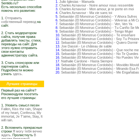
1.
Julio Iglesias - Manuela
Sentido.ru?
2.
Charles Aznavour - Notre amour nous ressemble
Есть несколько способов
3.
Charles Aznavour - Mon amour, je te porte en moi
помочь его развитию:
4.
Charles Aznavour - Ma vie sans toi
5.
Sebastián (El Monstruo Cordobés) - Y Ahora Sufres
1.
Отправить
6.
Sebastián (El Monstruo Cordobés) - Volveras a Mi 
собственный перевод
на
7.
Sebastián (El Monstruo Cordobés) - Ven, Ven Ya
сайт.
8.
Sebastián (El Monstruo Cordobés) - Tu Cariño Se M
9.
Sebastián (El Monstruo Cordobés) - Tengo Mujer
2. Стать модератором
10.
Sebastián (El Monstruo Cordobés) - Te enseñare
сайта, получив права
11.
Sebastián (El Monstruo Cordobés) - Soy Tu Prision
добавлять тексты, стихи,
12.
Sebastián (El Monstruo Cordobés) - Quiero Dormi
переводы на сайт. Для
13.
Joe Dassin - Le château de sable
этого нужно отправить
14.
Sebastián (El Monstruo Cordobés) - Que noche me 
свои контакты
15.
Sebastián (El Monstruo Cordobés) - No Te Quedes
администратору сайта.
16.
Sebastián (El Monstruo Cordobés) - No Puedes Vivi
17.
Nathalie Cardone - Hasta Siempre
3. Стать спонсором или
18.
Sebastián (El Monstruo Cordobés) - Movidito Movidi
партнером сайта.
19.
Sebastián (El Monstruo Cordobés) - Mirando Esa F
Подробности можно
20.
Sebastián (El Monstruo Cordobés) - Me Engañabas
узнать
здесь
.
Лучшие страницы
Первый раз на сайте?
Рекомендуем посетить
его лучшие страницы:
1. Уловить смысл песен
Fallen
,
Kiss the rain
,
Shape
of my heart
,
Confessa
,
My
immortal
,
Je T'aime
,
Stay
,
It
will rain
.
2. Вспомнить прекрасные
строки
Я могу тебя вечно
ждать
. Пролистнуть
В
листве березовой,