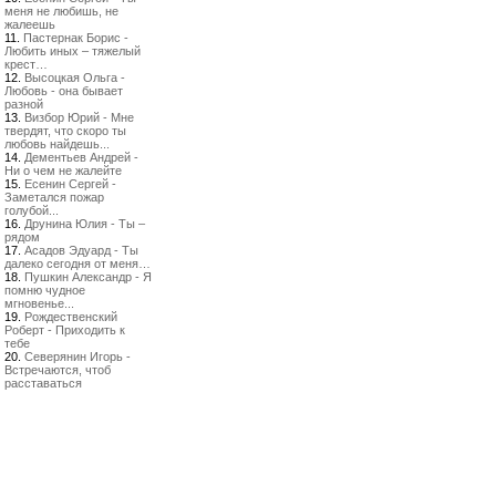
меня не любишь, не
жалеешь
11.
Пастернак Борис -
Любить иных – тяжелый
крест…
12.
Высоцкая Ольга -
Любовь - она бывает
разной
13.
Визбор Юрий - Мне
твердят, что скоро ты
любовь найдешь...
14.
Дементьев Андрей -
Ни о чем не жалейте
15.
Есенин Сергей -
Заметался пожар
голубой...
16.
Друнина Юлия - Ты –
рядом
17.
Асадов Эдуард - Ты
далеко сегодня от меня…
18.
Пушкин Александр - Я
помню чудное
мгновенье...
19.
Рождественский
Роберт - Приходить к
тебе
20.
Северянин Игорь -
Встречаются, чтоб
расставаться