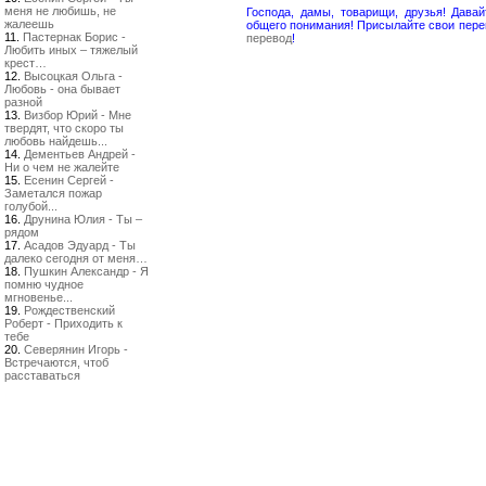
меня не любишь, не
Господа, дамы, товарищи, друзья! Дав
жалеешь
общего понимания! Присылайте свои пере
11.
Пастернак Борис -
перевод
!
Любить иных – тяжелый
крест…
12.
Высоцкая Ольга -
Любовь - она бывает
разной
13.
Визбор Юрий - Мне
твердят, что скоро ты
любовь найдешь...
14.
Дементьев Андрей -
Ни о чем не жалейте
15.
Есенин Сергей -
Заметался пожар
голубой...
16.
Друнина Юлия - Ты –
рядом
17.
Асадов Эдуард - Ты
далеко сегодня от меня…
18.
Пушкин Александр - Я
помню чудное
мгновенье...
19.
Рождественский
Роберт - Приходить к
тебе
20.
Северянин Игорь -
Встречаются, чтоб
расставаться