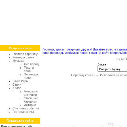
Разделы сайта
Господа, дамы, товарищи, друзья! Давайте вместе сдел
свои переводы любимых песен к нам на сайт, воспольз
Главная страница
Команда сайта
0-9
A
B
Музыка
Хит-парад
Буква
Тексты
песен
Переводы
Переводы песен
—
Исполнители на «
песен
Flash Игры
Стихи
Юмор
Анекдоты
и стишки
Смешные
картинки
Истории
Счетчики событий
Гостевая книга
Поддержка сайта
* * *
Вам понравился сайт