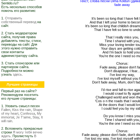
Текст, слова песни Dima Koldun (Дима
Sentido.ru?
fade away
Есть несколько способов
помочь его развитию:
1.
Отправить
It’s been so long that I have felt
собственный перевод
на
And that I left your home to bec
сайт.
It’s been so long that childish drea
That I have felt so lone to un
2. Стать модератором
сайта, получив права
That I really miss you,
добавлять тексты, стихи,
Time I shared with you,
переводы на сайт. Для
Miss your loving tender to
этого нужно отправить
Your days are getting col
свои контакты
And I’m back to hold you
администратору сайта.
You’re the one I need so m
3. Стать спонсором или
Chorus:
партнером сайта.
Fade away, please don’t f
Подробности можно
Don’t disappear, I fear..
узнать
здесь
.
I’ve lost my way,
I’ve lost myself without you 
Don’t fade away, Mum, don’t fa
Лучшие страницы
I’d rise and fall to rise aga
Первый раз на сайте?
I would crawl to fly again
Рекомендуем посетить
Challenged world and won the 
его лучшие страницы:
‘Cos o n the roads that I woul
At the doors that I would k
1. Уловить смысл песен
I could feel you by my si
Fallen
,
Kiss the rain
,
Shape
of my heart
,
Confessa
,
My
Do you know I miss you
immortal
,
Je T'aime
,
Stay
,
It
Time I shared with you,
will rain
.
You’re the one I need so m
2. Вспомнить прекрасные
Chorus:
строки
Я могу тебя вечно
Fade away, please don’t fade, don’t disa
ждать
. Пролистнуть
В
I’ve lost my way, I’ve lost myself wit
листве березовой,