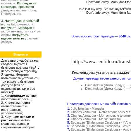
Don’t fade away, Mum, don’t fa
осиновой
. Взглянуть на
календарь, произнося
I’ve lost my way, I’ve lost myself wit
Двадцать первое. Ночь.
Don’t fade away, Mum, don’t fa
Понедельник.
3. Напеть давно забытый
мотив
бесконечности
,
послушать мелодию
о
лютой ненависти и святой
любви
, погрустить
Всего просмотров перевода —
5046
раз
вдвоем вместе с
летним
дождем
.
Виджеты
Для вашего удобства мы
создали виджеты
быстрого доступа к сайту
через главную страницу
Рекомендуем установить виджет
Яндекса. Имеется
возможность установить
Другие переводы песен данного испол
три виджета быстрого
доступа (как по
Dima Koldun (Дима Колдун) — G
отдельности, так и все
Dima Koldun (Дима Колдун) — 
вместе):
1. К
переводам
лучших
иностранных песен;
2. К
текстам песен
Последние добавленные на сайт Sentido.r
отечественных и
1.
Julio Iglesias - Manuela
иностранных
2.
Charles Aznavour - Notre amour nous re
исполнителей;
3.
Charles Aznavour - Mon amour, je te porte
3. К лучшим
стихам и
4.
Charles Aznavour - Ma vie sans toi
рассказам
о любви
5.
Sebastián (El Monstruo Cordobés) - Y Aho
классиков жанра и
6.
Sebastián (El Monstruo Cordobés) - Volv
современных авторов.
7.
Sebastián (El Monstruo Cordobés) - Ven, 