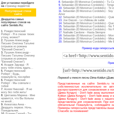
8.
Sebastián (El Monstruo Cordobés) - Tu C
Для установки перейдите
9.
Sebastián (El Monstruo Cordobés) - Teng
на
страницу виджетов
10.
Sebastián (El Monstruo Cordobés) - Te 
Популярные стихи
11.
Sebastián (El Monstruo Cordobés) - Soy 
сайта
Amor
12.
Sebastián (El Monstruo Cordobés) - Qui
Двадцатка самых
13.
Joe Dassin - Le château de sable
популярных стихов на
14.
Sebastián (El Monstruo Cordobés) - Que
сайте Sentido.Ru:
15.
Sebastián (El Monstruo Cordobés) - No
16.
Sebastián (El Monstruo Cordobés) - No P
1.
Рождественский
17.
Nathalie Cardone - Hasta Siempre
Роберт - Я в глазах твоих
18.
Sebastián (El Monstruo Cordobés) - Movi
утону, можно?
19.
Sebastián (El Monstruo Cordobés) - Mir
2.
Пушкин Александр -
20.
Sebastián (El Monstruo Cordobés) - Me
Письмо Онегина Татьяне
(отрывок из романа
Пример кода гиперссылк
"Евгений Онегин")
3.
Пушкин Александр -
Письмо Татьяны Онегину
(отрывок из романа
"Евгений Онегин")
Прим
4.
Асадов Эдуард - Я
могу тебя очень ждать…
5.
Рождественский
Роберт - Будь,
пожалуйста, послабее
Перевод и текст песни Dima Koldun (Дима
6.
Рождественский
Роберт - Мы совпали с
Представленные на сайте Sentido.ru т
тобой
собственностью исключительно ее авт
7.
Асеев Николай - Я не
распространяется для ознакомления и по
могу без тебя жить!
(Дима Колдун) - Don't fade away выполни
8.
Цветаева Марина - Мне
Koldun (Дима Колдун) - Don't fade away 
нравится, что Вы больны
(Дима Колдун) - Don't fade away с наше
не мной…
представлены для ознакомления. При коп
9.
Ахматова Анна -
обязательна! Пожалуйста, соблюдайте 
Двадцать первое. Ночь.
Примеры гиперссылок представлены выш
Понедельник.
Спасибо за понимание!
10.
Есенин Сергей - Ты