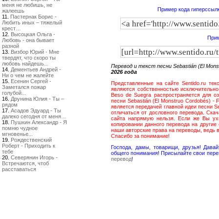
меня не любишь, не
Пример кода гиперссылк
жалеешь
11.
Пастернак Борис -
Любить иных – тяжелый
крест…
12.
Высоцкая Ольга -
Прим
Любовь - она бывает
разной
13.
Визбор Юрий - Мне
твердят, что скоро ты
любовь найдешь...
Перевод и текст песни Sebastián (El Mon
14.
Дементьев Андрей -
2026 года
Ни о чем не жалейте
15.
Есенин Сергей -
Представленные на сайте Sentido.ru тек
Заметался пожар
являются собственностью исключительно 
голубой...
Beso de Suegra распространяется для о
16.
Друнина Юлия - Ты –
песни Sebastián (El Monstruo Cordobés) -
рядом
является передачей главной идеи песни Se
17.
Асадов Эдуард - Ты
отличаться от дословного перевода. Скач
далеко сегодня от меня…
сайта напрямую нельзя. Если же Вы ух
18.
Пушкин Александр - Я
копировании данного перевода на другие
помню чудное
наши авторские права на переводы, ведь 
мгновенье...
Спасибо за понимание!
19.
Рождественский
Роберт - Приходить к
Господа, дамы, товарищи, друзья! Дав
тебе
общего понимания! Присылайте свои пере
20.
Северянин Игорь -
перевод
!
Встречаются, чтоб
расставаться