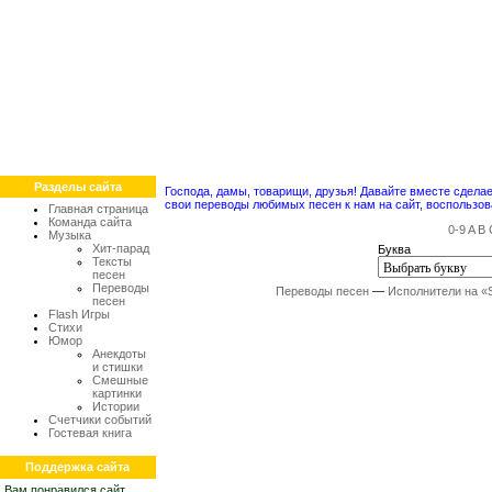
Разделы сайта
Господа, дамы, товарищи, друзья! Давайте вместе сдел
свои переводы любимых песен к нам на сайт, воспольз
Главная страница
Команда сайта
0-9
A
B
Музыка
Хит-парад
Буква
Тексты
песен
Переводы
Переводы песен
—
Исполнители на «
песен
Flash Игры
Стихи
Юмор
Анекдоты
и стишки
Смешные
картинки
Истории
Счетчики событий
Гостевая книга
Поддержка сайта
Вам понравился сайт