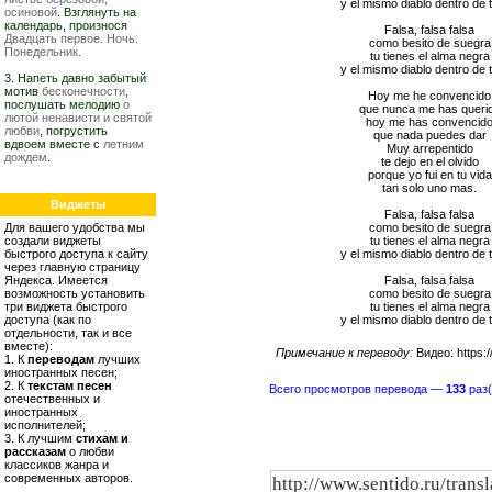
y el mismo diablo dentro de t
осиновой
. Взглянуть на
календарь, произнося
Falsa, falsa falsa
Двадцать первое. Ночь.
como besito de suegra
Понедельник.
tu tienes el alma negra
y el mismo diablo dentro de t
3. Напеть давно забытый
мотив
бесконечности
,
Hoy me he convencido
послушать мелодию
о
que nunca me has queri
лютой ненависти и святой
hoy me has convencid
любви
, погрустить
que nada puedes dar
вдвоем вместе с
летним
Muy arrepentido
дождем
.
te dejo en el olvido
porque yo fui en tu vida
tan solo uno mas.
Виджеты
Falsa, falsa falsa
Для вашего удобства мы
como besito de suegra
создали виджеты
tu tienes el alma negra
быстрого доступа к сайту
y el mismo diablo dentro de t
через главную страницу
Яндекса. Имеется
Falsa, falsa falsa
возможность установить
como besito de suegra
три виджета быстрого
tu tienes el alma negra
доступа (как по
y el mismo diablo dentro de t
отдельности, так и все
вместе):
Примечание к переводу:
Видео: https:
1. К
переводам
лучших
иностранных песен;
2. К
текстам песен
Всего просмотров перевода —
133
раз(
отечественных и
иностранных
исполнителей;
3. К лучшим
стихам и
рассказам
о любви
классиков жанра и
современных авторов.