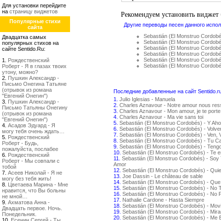
Для установки перейдите
на
страницу виджетов
Рекомендуем установить виджет
Популярные стихи
Другие переводы песен данного испол
сайта
Sebastián (El Monstruo Cordo
Двадцатка самых
Sebastián (El Monstruo Cordob
популярных стихов на
Sebastián (El Monstruo Cordob
сайте Sentido.Ru:
Sebastián (El Monstruo Cordobé
Sebastián (El Monstruo Cordo
1.
Рождественский
Sebastián (El Monstruo Cordob
Роберт - Я в глазах твоих
утону, можно?
2.
Пушкин Александр -
Письмо Онегина Татьяне
(отрывок из романа
Последние добавленные на сайт Sentido.r
"Евгений Онегин")
1.
Julio Iglesias - Manuela
3.
Пушкин Александр -
2.
Charles Aznavour - Notre amour nous re
Письмо Татьяны Онегину
3.
Charles Aznavour - Mon amour, je te porte
(отрывок из романа
4.
Charles Aznavour - Ma vie sans toi
"Евгений Онегин")
5.
Sebastián (El Monstruo Cordobés) - Y Aho
4.
Асадов Эдуард - Я
6.
Sebastián (El Monstruo Cordobés) - Volv
могу тебя очень ждать…
7.
Sebastián (El Monstruo Cordobés) - Ven, 
5.
Рождественский
8.
Sebastián (El Monstruo Cordobés) - Tu C
Роберт - Будь,
9.
Sebastián (El Monstruo Cordobés) - Teng
пожалуйста, послабее
10.
Sebastián (El Monstruo Cordobés) - Te 
6.
Рождественский
11.
Sebastián (El Monstruo Cordobés) - Soy 
Роберт - Мы совпали с
Amor
тобой
12.
Sebastián (El Monstruo Cordobés) - Qui
7.
Асеев Николай - Я не
13.
Joe Dassin - Le château de sable
могу без тебя жить!
14.
Sebastián (El Monstruo Cordobés) - Que
8.
Цветаева Марина - Мне
15.
Sebastián (El Monstruo Cordobés) - No
нравится, что Вы больны
16.
Sebastián (El Monstruo Cordobés) - No P
не мной…
17.
Nathalie Cardone - Hasta Siempre
9.
Ахматова Анна -
18.
Sebastián (El Monstruo Cordobés) - Movi
Двадцать первое. Ночь.
19.
Sebastián (El Monstruo Cordobés) - Mir
Понедельник.
20.
Sebastián (El Monstruo Cordobés) - Me
10.
Есенин Сергей - Ты