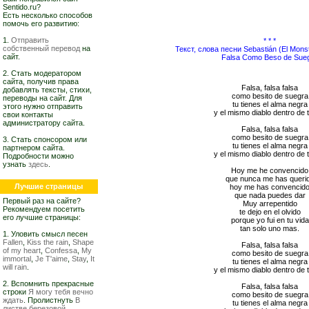
Sentido.ru?
Есть несколько способов
помочь его развитию:
1.
Отправить
* * *
собственный перевод
на
Текст, слова песни Sebastián (El Mons
сайт.
Falsa Como Beso de Sue
2. Стать модератором
сайта, получив права
Falsa, falsa falsa
добавлять тексты, стихи,
como besito de suegra
переводы на сайт. Для
tu tienes el alma negra
этого нужно отправить
y el mismo diablo dentro de t
свои контакты
администратору сайта.
Falsa, falsa falsa
como besito de suegra
3. Стать спонсором или
tu tienes el alma negra
партнером сайта.
y el mismo diablo dentro de t
Подробности можно
узнать
здесь
.
Hoy me he convencido
que nunca me has queri
Лучшие страницы
hoy me has convencid
que nada puedes dar
Первый раз на сайте?
Muy arrepentido
Рекомендуем посетить
te dejo en el olvido
его лучшие страницы:
porque yo fui en tu vida
tan solo uno mas.
1. Уловить смысл песен
Fallen
,
Kiss the rain
,
Shape
Falsa, falsa falsa
of my heart
,
Confessa
,
My
como besito de suegra
immortal
,
Je T'aime
,
Stay
,
It
tu tienes el alma negra
will rain
.
y el mismo diablo dentro de t
2. Вспомнить прекрасные
Falsa, falsa falsa
строки
Я могу тебя вечно
como besito de suegra
ждать
. Пролистнуть
В
tu tienes el alma negra
листве березовой,