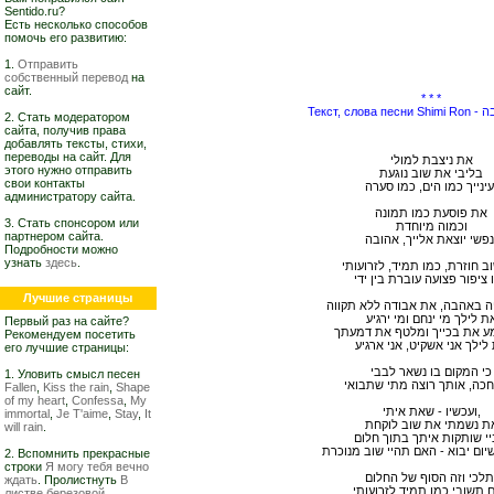
Sentido.ru?
Есть несколько способов
помочь его развитию:
1.
Отправить
собственный перевод
на
сайт.
* * *
Текст,
2. Стать модератором
сайта, получив права
добавлять тексты, стихи,
переводы на сайт. Для
את ניצבת למולי
этого нужно отправить
בליבי את שוב נוגעת
свои контакты
עינייך כמו הים, כמו סערה
администратору сайта.
את פוסעת כמו תמונה
3. Стать спонсором или
וכמוה מיוחדת
партнером сайта.
נפשי יוצאת אלייך, אהובה
Подробности можно
узнать
здесь
.
ב חוזרת, כמו תמיד, לזרועותי
 ציפור פצועה עוברת בין ידי
Лучшие страницы
ה באהבה, את אבודה ללא תקווה
ת לילך מי ינחם ומי ירגיע
Первый раз на сайте?
מע את בכייך ומלטף את דמעתך
Рекомендуем посетить
לילך אני אשקיט, אני ארגיע
его лучшие страницы:
כי המקום בו נשאר לבבי
1. Уловить смысл песен
כה, אותך רוצה מתי שתבואי
Fallen
,
Kiss the rain
,
Shape
of my heart
,
Confessa
,
My
ועכשיו - שאת איתי,
immortal
,
Je T'aime
,
Stay
,
It
ת נשמתי את שוב לוקחת
will rain
.
ניי שותקות איתך בתוך חלום
יום יבוא - האם תהיי שוב מנוכרת
2. Вспомнить прекрасные
строки
Я могу тебя вечно
תלכי וזה הסוף של החלום
ждать
. Пролистнуть
В
 תשובי כמו תמיד לזרועותי
листве березовой,