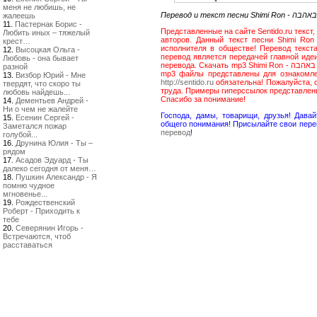
меня не любишь, не
жалеешь
11.
Пастернак Борис -
Представленные на сайте Sentido.ru текст, слова песни Shimi Ron - ויה באהבה
Любить иных – тяжелый
авторов. Данный текст песни Shimi Ron - שבויה באהבה распространяется для ознакомления и популяризации 
крест…
12.
Высоцкая Ольга -
перевод является передачей главной идеи песни Shimi Ron - שבויה באהבה и может
Любовь - она бывает
перевода. Скачать mp3 Shimi Ron - שבויה באהבה с нашего сайта напрямую нельзя. Если же Вы ухитрились это сделать - все
разной
mp3 файлы представлены для ознакомлен
13.
Визбор Юрий - Мне
http://sentido.ru
обязательна! Пожалуйста, 
твердят, что скоро ты
труда. Примеры гиперссылок представле
любовь найдешь...
Спасибо за понимание!
14.
Дементьев Андрей -
Ни о чем не жалейте
Господа, дамы, товарищи, друзья! Дав
15.
Есенин Сергей -
общего понимания! Присылайте свои пере
Заметался пожар
перевод
!
голубой...
16.
Друнина Юлия - Ты –
рядом
17.
Асадов Эдуард - Ты
далеко сегодня от меня…
18.
Пушкин Александр - Я
помню чудное
мгновенье...
19.
Рождественский
Роберт - Приходить к
тебе
20.
Северянин Игорь -
Встречаются, чтоб
расставаться