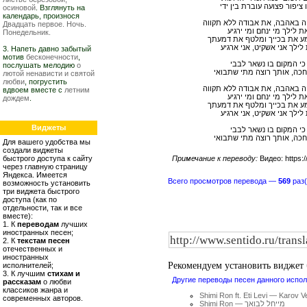
 ציפור פצועה עוברת בין ידי
осиновой
. Взглянуть на
календарь, произнося
ה באהבה, את אבודה ללא תקווה
Двадцать первое. Ночь.
ת לילך מי ינחם ומי ירגיע
Понедельник.
מע את בכייך ומלטף את דמעתך
לילך אני אשקיט, אני ארגיע
3. Напеть давно забытый
мотив
бесконечности
,
כי המקום בו נשאר לבבי
послушать мелодию
о
כה, אותך רוצה מתי שתבואי
лютой ненависти и святой
любви
, погрустить
ה באהבה, את אבודה ללא תקווה
вдвоем вместе с
летним
ת לילך מי ינחם ומי ירגיע
дождем
.
מע את בכייך ומלטף את דמעתך
לילך אני אשקיט, אני ארגיע
Виджеты
כי המקום בו נשאר לבבי
כה, אותך רוצה מתי שתבואי
Для вашего удобства мы
создали виджеты
быстрого доступа к сайту
Примечание к переводу:
Видео: https
через главную страницу
Яндекса. Имеется
Всего просмотров перевода —
569
раз(
возможность установить
три виджета быстрого
доступа (как по
отдельности, так и все
вместе):
1. К
переводам
лучших
иностранных песен;
2. К
текстам песен
отечественных и
иностранных
Рекомендуем установить виджет
исполнителей;
3. К лучшим
стихам и
Другие переводы песен данного испол
рассказам
о любви
классиков жанра и
Shimi Ron ft. Eti Levi — Karov 
современных авторов.
Shimi Ron — מייחל לבואך