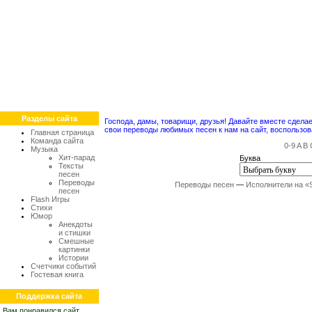
Разделы сайта
Господа, дамы, товарищи, друзья! Давайте вместе сдел
свои переводы любимых песен к нам на сайт, воспольз
Главная страница
Команда сайта
0-9
A
B
Музыка
Хит-парад
Буква
Тексты
песен
Переводы
Переводы песен
—
Исполнители на «
песен
Flash Игры
Стихи
Юмор
Анекдоты
и стишки
Смешные
картинки
Истории
Счетчики событий
Гостевая книга
Поддержка сайта
Вам понравился сайт