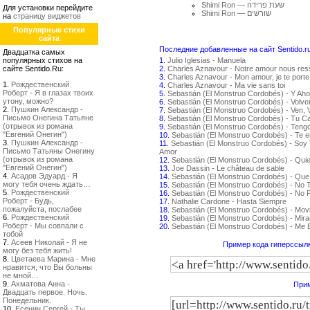
Shimi Ron — שעת פרידה
Для установки перейдите
Shimi Ron — שורשים
на
страницу виджетов
Популярные стихи
сайта
Последние добавленные на сайт Sentido.r
Двадцатка самых
популярных стихов на
1.
Julio Iglesias - Manuela
сайте Sentido.Ru:
2.
Charles Aznavour - Notre amour nous re
3.
Charles Aznavour - Mon amour, je te porte
1.
Рождественский
4.
Charles Aznavour - Ma vie sans toi
Роберт - Я в глазах твоих
5.
Sebastián (El Monstruo Cordobés) - Y Aho
утону, можно?
6.
Sebastián (El Monstruo Cordobés) - Volv
2.
Пушкин Александр -
7.
Sebastián (El Monstruo Cordobés) - Ven, 
Письмо Онегина Татьяне
8.
Sebastián (El Monstruo Cordobés) - Tu C
(отрывок из романа
9.
Sebastián (El Monstruo Cordobés) - Teng
"Евгений Онегин")
10.
Sebastián (El Monstruo Cordobés) - Te 
3.
Пушкин Александр -
11.
Sebastián (El Monstruo Cordobés) - Soy 
Письмо Татьяны Онегину
Amor
(отрывок из романа
12.
Sebastián (El Monstruo Cordobés) - Qui
"Евгений Онегин")
13.
Joe Dassin - Le château de sable
4.
Асадов Эдуард - Я
14.
Sebastián (El Monstruo Cordobés) - Que
могу тебя очень ждать…
15.
Sebastián (El Monstruo Cordobés) - No
5.
Рождественский
16.
Sebastián (El Monstruo Cordobés) - No P
Роберт - Будь,
17.
Nathalie Cardone - Hasta Siempre
пожалуйста, послабее
18.
Sebastián (El Monstruo Cordobés) - Movi
6.
Рождественский
19.
Sebastián (El Monstruo Cordobés) - Mir
Роберт - Мы совпали с
20.
Sebastián (El Monstruo Cordobés) - Me
тобой
7.
Асеев Николай - Я не
Пример кода гиперссылк
могу без тебя жить!
8.
Цветаева Марина - Мне
нравится, что Вы больны
не мной…
9.
Ахматова Анна -
Прим
Двадцать первое. Ночь.
Понедельник.
10.
Есенин Сергей - Ты