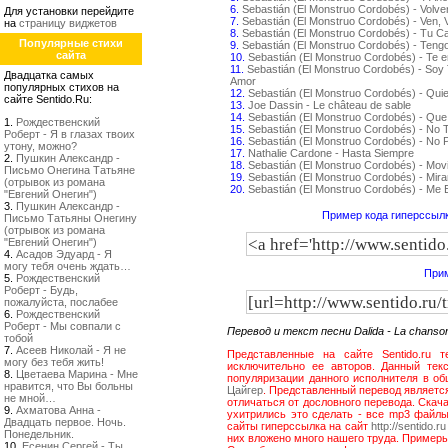
6.
Sebastián (El Monstruo Cordobés) - Volv
Для установки перейдите
7.
Sebastián (El Monstruo Cordobés) - Ven, 
на
страницу виджетов
8.
Sebastián (El Monstruo Cordobés) - Tu C
Популярные стихи
9.
Sebastián (El Monstruo Cordobés) - Teng
сайта
10.
Sebastián (El Monstruo Cordobés) - Te 
11.
Sebastián (El Monstruo Cordobés) - Soy 
Двадцатка самых
Amor
популярных стихов на
12.
Sebastián (El Monstruo Cordobés) - Qui
сайте Sentido.Ru:
13.
Joe Dassin - Le château de sable
14.
Sebastián (El Monstruo Cordobés) - Que
1.
Рождественский
15.
Sebastián (El Monstruo Cordobés) - No
Роберт - Я в глазах твоих
16.
Sebastián (El Monstruo Cordobés) - No P
утону, можно?
17.
Nathalie Cardone - Hasta Siempre
2.
Пушкин Александр -
18.
Sebastián (El Monstruo Cordobés) - Movi
Письмо Онегина Татьяне
19.
Sebastián (El Monstruo Cordobés) - Mir
(отрывок из романа
20.
Sebastián (El Monstruo Cordobés) - Me
"Евгений Онегин")
3.
Пушкин Александр -
Пример кода гиперссылк
Письмо Татьяны Онегину
(отрывок из романа
"Евгений Онегин")
4.
Асадов Эдуард - Я
могу тебя очень ждать…
Прим
5.
Рождественский
Роберт - Будь,
пожалуйста, послабее
6.
Рождественский
Роберт - Мы совпали с
Перевод и текст песни Dalida - La chans
тобой
7.
Асеев Николай - Я не
Представленные на сайте Sentido.ru т
могу без тебя жить!
исключительно ее авторов. Данный текс
8.
Цветаева Марина - Мне
популяризации данного исполнителя в об
нравится, что Вы больны
Цайгер
. Представленный перевод является
не мной…
отличаться от дословного перевода. Скача
9.
Ахматова Анна -
ухитрились это сделать - все mp3 файлы
Двадцать первое. Ночь.
сайты гиперссылка на сайт
http://sentido.ru
Понедельник.
них вложено много нашего труда. Пример
10.
Есенин Сергей - Ты