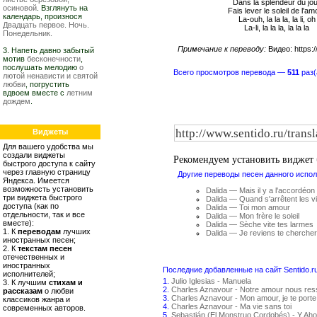
Dans la splendeur du jo
осиновой
. Взглянуть на
Fais lever le soleil de l'am
календарь, произнося
La-ouh, la la la, la li, oh
Двадцать первое. Ночь.
La-li, la la la, la la la
Понедельник.
Примечание к переводу:
Видео: https
3. Напеть давно забытый
мотив
бесконечности
,
послушать мелодию
о
Всего просмотров перевода —
511
раз(
лютой ненависти и святой
любви
, погрустить
вдвоем вместе с
летним
дождем
.
Виджеты
Для вашего удобства мы
создали виджеты
Рекомендуем установить виджет
быстрого доступа к сайту
через главную страницу
Другие переводы песен данного испол
Яндекса. Имеется
возможность установить
Dalida — Mais il y a l'accordéon
три виджета быстрого
Dalida — Quand s'arrêtent les v
доступа (как по
Dalida — Toi mon amour
отдельности, так и все
Dalida — Mon frère le soleil
вместе):
Dalida — Sèche vite tes larmes
1. К
переводам
лучших
Dalida — Je reviens te chercher
иностранных песен;
2. К
текстам песен
отечественных и
иностранных
Последние добавленные на сайт Sentido.r
исполнителей;
1.
Julio Iglesias - Manuela
3. К лучшим
стихам и
2.
Charles Aznavour - Notre amour nous re
рассказам
о любви
3.
Charles Aznavour - Mon amour, je te porte
классиков жанра и
4.
Charles Aznavour - Ma vie sans toi
современных авторов.
5.
Sebastián (El Monstruo Cordobés) - Y Aho