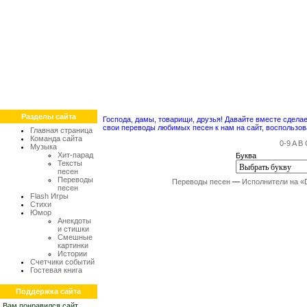
Разделы сайта
Господа, дамы, товарищи, друзья! Давайте вместе сдел
свои переводы любимых песен к нам на сайт, воспольз
Главная страница
Команда сайта
0-9
A
B
Музыка
Хит-парад
Буква
Тексты
песен
Переводы
Переводы песен
—
Исполнители на «
песен
Flash Игры
Стихи
Юмор
Анекдоты
и стишки
Смешные
картинки
Истории
Счетчики событий
Гостевая книга
Поддержка сайта
Вам понравился сайт