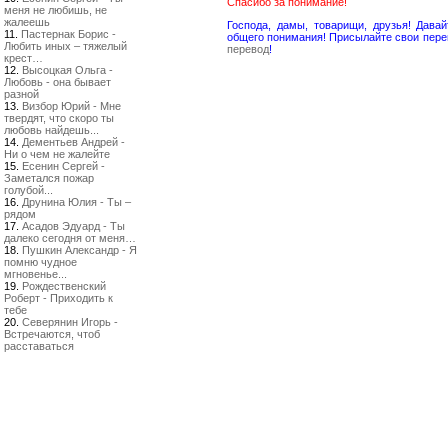
Спасибо за понимание!
меня не любишь, не
жалеешь
Господа, дамы, товарищи, друзья! Дав
11.
Пастернак Борис -
общего понимания! Присылайте свои пере
Любить иных – тяжелый
перевод
!
крест…
12.
Высоцкая Ольга -
Любовь - она бывает
разной
13.
Визбор Юрий - Мне
твердят, что скоро ты
любовь найдешь...
14.
Дементьев Андрей -
Ни о чем не жалейте
15.
Есенин Сергей -
Заметался пожар
голубой...
16.
Друнина Юлия - Ты –
рядом
17.
Асадов Эдуард - Ты
далеко сегодня от меня…
18.
Пушкин Александр - Я
помню чудное
мгновенье...
19.
Рождественский
Роберт - Приходить к
тебе
20.
Северянин Игорь -
Встречаются, чтоб
расставаться