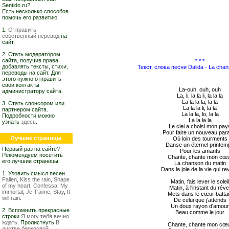
Sentido.ru?
Есть несколько способов
помочь его развитию:
1.
Отправить
собственный перевод
на
сайт.
2. Стать модератором
сайта, получив права
* * *
добавлять тексты, стихи,
Текст, слова песни Dalida - La cha
переводы на сайт. Для
этого нужно отправить
свои контакты
La-ouh, ouh, ouh
администратору сайта.
La, li, la la li, la la la
La la la la, la la
3. Стать спонсором или
La la la li, la la
партнером сайта.
La la la, lo, la la
Подробности можно
La la la la
узнать
здесь
.
Le ciel a choisi mon pay
Pour faire un nouveau par
Лучшие страницы
Où loin des tourments
Danse un éternel printe
Первый раз на сайте?
Pour les amants
Рекомендуем посетить
Chante, chante mon cœ
его лучшие страницы:
La chanson du matin
Dans la joie de la vie qui re
1. Уловить смысл песен
Fallen
,
Kiss the rain
,
Shape
Matin, fais lever le solei
of my heart
,
Confessa
,
My
Matin, à l'instant du révei
immortal
,
Je T'aime
,
Stay
,
It
Mets dans le cœur batta
will rain
.
De celui que j'attends
Un doux rayon d'amou
2. Вспомнить прекрасные
Beau comme le jour
строки
Я могу тебя вечно
ждать
. Пролистнуть
В
Chante, chante mon cœ
листве березовой,