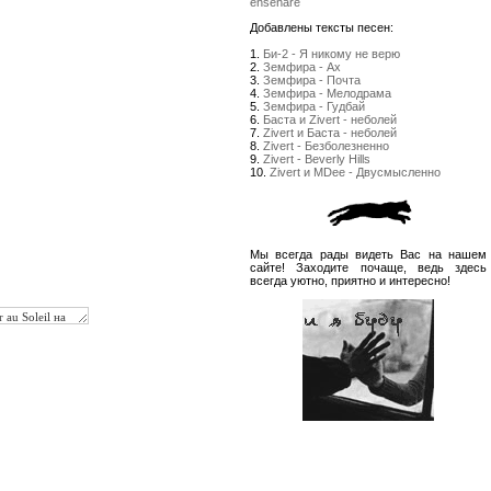
enseñare
Добавлены тексты песен:
1.
Би-2 - Я никому не верю
2.
Земфира - Ах
3.
Земфира - Почта
4.
Земфира - Мелодрама
5.
Земфира - Гудбай
6.
Баста и Zivert - неболей
7.
Zivert и Баста - неболей
8.
Zivert - Безболезненно
9.
Zivert - Beverly Hills
10.
Zivert и MDee - Двусмысленно
Мы всегда рады видеть Вас на нашем
сайте! Заходите почаще, ведь здесь
всегда уютно, приятно и интересно!