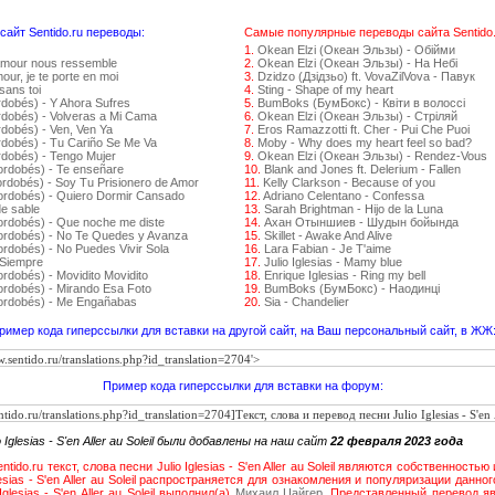
айт Sentido.ru переводы:
Самые популярные переводы сайта Sentido.
1.
Okean Elzi (Океан Эльзы) - Обійми
amour nous ressemble
2.
Okean Elzi (Океан Эльзы) - На Небі
ur, je te porte en moi
3.
Dzidzo (Дзідзьо) ft. VovaZilVova - Павук
sans toi
4.
Sting - Shape of my heart
rdobés) - Y Ahora Sufres
5.
BumBoks (БумБокс) - Квіти в волоссі
rdobés) - Volveras a Mi Cama
6.
Okean Elzi (Океан Эльзы) - Стрiляй
dobés) - Ven, Ven Ya
7.
Eros Ramazzotti ft. Cher - Pui Che Puoi
rdobés) - Tu Cariño Se Me Va
8.
Moby - Why does my heart feel so bad?
rdobés) - Tengo Mujer
9.
Okean Elzi (Океан Эльзы) - Rendez-Vous
ordobés) - Te enseñare
10.
Blank and Jones ft. Delerium - Fallen
ordobés) - Soy Tu Prisionero de Amor
11.
Kelly Clarkson - Because of you
ordobés) - Quiero Dormir Cansado
12.
Adriano Celentano - Confessa
de sable
13.
Sarah Brightman - Hijo de la Luna
ordobés) - Que noche me diste
14.
Ахан Отыншиев - Шудын бойында
Cordobés) - No Te Quedes y Avanza
15.
Skillet - Awake And Alive
ordobés) - No Puedes Vivir Sola
16.
Lara Fabian - Je T'aime
 Siempre
17.
Julio Iglesias - Mamy blue
rdobés) - Movidito Movidito
18.
Enrique Iglesias - Ring my bell
ordobés) - Mirando Esa Foto
19.
BumBoks (БумБокс) - Наодинці
Cordobés) - Me Engañabas
20.
Sia - Chandelier
ример кода гиперссылки для вставки на другой сайт, на Ваш персональный сайт, в ЖЖ
Пример кода гиперссылки для вставки на форум:
Iglesias - S'en Aller au Soleil были добавлены на наш сайт
22 февраля 2023 года
ido.ru текст, слова песни Julio Iglesias - S'en Aller au Soleil являются собственность
lesias - S'en Aller au Soleil распространяется для ознакомления и популяризации данн
glesias - S'en Aller au Soleil выполнил(а)
Михаил Цайгер
. Представленный перевод я