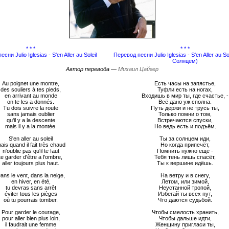
* * *
* * *
есни Julio Iglesias - S'en Aller au Soleil
Перевод песни Julio Iglesias - S'en Aller au So
Солнцем)
Автор перевода —
Михаил Цайгер
Au poignet une montre,
Есть часы на запястье,
des souliers à tes pieds,
Туфли есть на ногах,
en arrivant au monde
Входишь в мир ты, где счастье, -
on te les a donnés.
Всё дано уж сполна.
Tu dois suivre la route
Путь держи и не трусь ты,
sans jamais oublier
Только помни о том,
qu'il y a la descente
Встречаются спуски,
mais il y a la montée.
Но ведь есть и подъём.
S'en aller au soleil
Ты за солнцем иди,
ais quand il fait très chaud
Но когда припечёт,
n'oublie pas qu'il te faut
Помнить нужно ещё -
te garder d'être a l'ombre,
Тебя тень лишь спасёт,
aller toujours plus haut.
Ты к вершине идёшь.
ans le vent, dans la neige,
На ветру и в снегу,
en hiver, en été,
Летом, или зимой,
tu devras sans arrêt
Неустанной тропой,
éviter tous les pièges
Избегай ты всех пут,
où tu pourrais tomber.
Что даются судьбой.
Pour garder le courage,
Чтобы смелость хранить,
pour aller bien plus loin,
Чтобы дальше идти,
il faudrait une femme
Женщину пригласи ты,