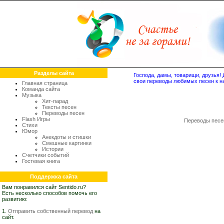
Разделы сайта
Господа, дамы, товарищи, друзья
свои переводы любимых песен к н
Главная страница
Команда сайта
Музыка
Хит-парад
Тексты песен
Переводы песен
Flash Игры
Переводы песе
Стихи
Юмор
Анекдоты и стишки
Смешные картинки
Истории
Счетчики событий
Гостевая книга
Поддержка сайта
Вам понравился сайт Sentido.ru?
Есть несколько способов помочь его
развитию:
1.
Отправить собственный перевод
на
сайт.