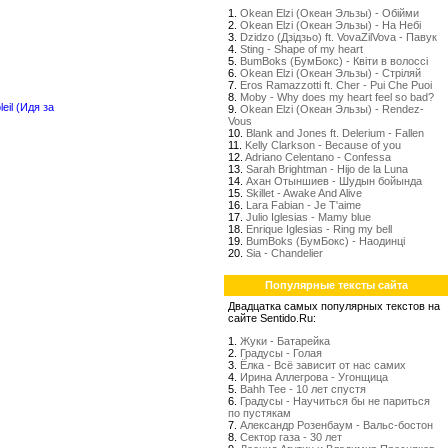
1.
Okean Elzi (Океан Эльзы) - Обійми
2.
Okean Elzi (Океан Эльзы) - На Небі
3.
Dzidzo (Дзідзьо) ft. VovaZilVova - Павук
4.
Sting - Shape of my heart
5.
BumBoks (БумБокс) - Квіти в волоссі
6.
Okean Elzi (Океан Эльзы) - Стрiляй
7.
Eros Ramazzotti ft. Cher - Pui Che Puoi
8.
Moby - Why does my heart feel so bad?
leil (Идя за
9.
Okean Elzi (Океан Эльзы) - Rendez-
Vous
10.
Blank and Jones ft. Delerium - Fallen
11.
Kelly Clarkson - Because of you
12.
Adriano Celentano - Confessa
13.
Sarah Brightman - Hijo de la Luna
14.
Ахан Отыншиев - Шудын бойында
15.
Skillet - Awake And Alive
16.
Lara Fabian - Je T'aime
17.
Julio Iglesias - Mamy blue
18.
Enrique Iglesias - Ring my bell
19.
BumBoks (БумБокс) - Наодинці
20.
Sia - Chandelier
Популярные тексты сайта
Двадцатка самых популярных текстов на
сайте Sentido.Ru:
1.
Жуки - Батарейка
2.
Градусы - Голая
3.
Ёлка - Всё зависит от нас самих
4.
Ирина Аллегрова - Угонщица
5.
Bahh Tee - 10 лет спустя
6.
Градусы - Научиться бы не париться
по пустякам
7.
Александр Розенбаум - Вальс-бостон
8.
Сектор газа - 30 лет