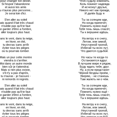
pour changer ton destin.
Чтоб судьбу изменить.
Si l'espoir t'abandonne
Коль покинет надежда
et aussi tes amis
И исчезнут друзья,
tu n'auras plus personne...
Никого нет как прежде,
Je serai loin d'ici.
И далёк буду я
S'en aller au soleil
Ты за солнцем иди,
ais quand il fait très chaud
Но когда припечёт,
n'oublie pas qu'il te faut
Помнить нужно ещё -
te garder d'être a l'ombre,
Тебя тень лишь спасёт,
aller toujours plus haut.
Ты к вершине идёшь.
ans le vent, dans la neige,
На ветру и в снегу,
en hiver, en été,
Летом, или зимой,
tu devras sans arrêt
Неустанной тропой,
éviter tous les pièges
Избегай ты всех пут,
où tu pourrais tomber.
Что даются судьбой.
Mais un jour cette montre
Но часы те когда-то
viendra à s'arrêter.
Остановятся вдруг.
Moi dans un autre monde
В лучшем мире я рядом,
bien sûr je t'attendrai.
Буду ждать тебя, друг.
Mais si rien plus existe,
Ну, а если предстанет
s'il n'y a pas d'après,
Чёрной бездны проём, -
tu n'auras - je t'assure -
Уверяю, - не станешь
ni remords ni regrets.
Там жалеть ни о чём.
S'en aller au soleil
Ты за солнцем иди,
ais quand il fait très chaud
Но когда припечёт,
n'oublie pas qu'il te faut
Помнить нужно ещё -
te garder d'être a l'ombre,
Тебя тень лишь спасёт,
aller toujours plus haut.
Ты к вершине идёшь.
ans le vent, dans la neige,
На ветру и в снегу,
en hiver, en été,
Летом, или зимой,
tu devras sans arrêt
Неустанной тропой,
éviter tous les pièges
Избегай ты всех пут,
où tu pourrais tomber.
Что даются судьбой.