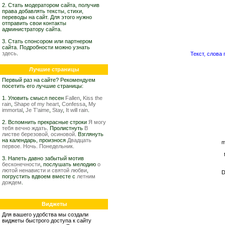
2. Стать модератором сайта, получив
права добавлять тексты, стихи,
переводы на сайт. Для этого нужно
отправить свои контакты
администратору сайта.
3. Стать спонсором или партнером
сайта. Подробности можно узнать
здесь
.
Текст, слова п
Лучшие страницы
Первый раз на сайте? Рекомендуем
посетить его лучшие страницы:
1. Уловить смысл песен
Fallen
,
Kiss the
rain
,
Shape of my heart
,
Confessa
,
My
immortal
,
Je T'aime
,
Stay
,
It will rain
.
2. Вспомнить прекрасные строки
Я могу
тебя вечно ждать
. Пролистнуть
В
листве березовой, осиновой
. Взглянуть
на календарь, произнося
Двадцать
m
первое. Ночь. Понедельник.
3. Напеть давно забытый мотив
бесконечности
, послушать мелодию
о
лютой ненависти и святой любви
,
D
погрустить вдвоем вместе с
летним
дождем
.
Виджеты
Для вашего удобства мы создали
виджеты быстрого доступа к сайту