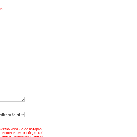
ru:
:
ю исключительно ее авторов.
ого исполнителя в обществе!
вляется передачей главной