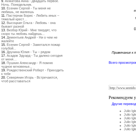
9.
Ахматова Анна - Двадцать первое.
Ночь. Понедельник.
10.
Есенин Сергей - Ты меня не
m
любишь, не жалеешь
11.
Пастернак Борис - Любить иных –
тяжелый крест…
12.
Высоцкая Ольга - Любовь - она
бывает разной
D
13.
Визбор Юрий - Мне твердят, что
скоро ты любовь найдешь...
14.
Дементьев Андрей - Ни о чем не
жалейте
15.
Есенин Сергей - Заметался пожар
голубой...
16.
Друнина Юлия - Ты – рядом
Примечание к п
17.
Асадов Эдуард - Ты далеко сегодня
от меня…
Всего просмотро
18.
Пушкин Александр - Я помню
чудное мгновенье...
19.
Рождественский Роберт - Приходить
к тебе
20.
Северянин Игорь - Встречаются,
чтоб расставаться
Рекомендуем 
Другие перевод
Julio Ig
Julio Ig
Julio Ig
Julio Ig
Julio Ig
Julio Ig