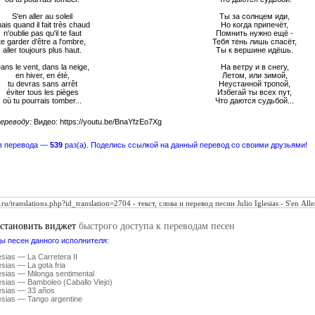
S'en aller au soleil
Ты за солнцем иди,
ais quand il fait très chaud
Но когда припечёт,
n'oublie pas qu'il te faut
Помнить нужно ещё -
te garder d'être a l'ombre,
Тебя тень лишь спасёт,
aller toujours plus haut.
Ты к вершине идёшь.
ans le vent, dans la neige,
На ветру и в снегу,
en hiver, en été,
Летом, или зимой,
tu devras sans arrêt
Неустанной тропой,
éviter tous les pièges
Избегай ты всех пут,
où tu pourrais tomber...
Что даются судьбой...
ереводу:
Видео: https://youtu.be/BnaYfzEo7Xg
в перевода —
539
раз(а). Поделись ссылкой на данный перевод со своими друзьями!
установить виджет
быстрого доступа к переводам песен
ы песен данного исполнителя:
lesias — La Carretera II
lesias — La gota fria
lesias — Milonga sentimental
lesias — Bamboleo (Caballo Viejo)
lesias — 33 años
lesias — Tango argentine