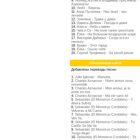
9.
Леонид Агутин и Владимир Пресняков -
Аэропорты
10.
Любэ - Березы
11.
Алла Пугачева - Нас бьют - мы
летаем
12.
Земляне - Трава у дома
13.
Лариса Долина - Погода в доме
14.
Алиса - Небо славян
15.
Чиж и Со - На поле танки грохотали
16.
Ёлка - На большом воздушном шаре
17.
Виктория Дайнеко - Сотри его из
memory
18.
Браво - Этот город
19.
Ёлка - Около тебя
20.
Сергей Трофимов - За тихой рекою
Обновления сайта
Добавлены переводы песен:
1.
Julio Iglesias - Manuela
2.
Charles Aznavour - Notre amour nous
ressemble
3.
Charles Aznavour - Mon amour, je te
porte en moi
4.
Charles Aznavour - Ma vie sans toi
5.
Sebastián (El Monstruo Cordobés) - Y
Ahora Sufres
6.
Sebastián (El Monstruo Cordobés) -
Volveras a Mi Cama
7.
Sebastián (El Monstruo Cordobés) - Ven,
Ven Ya
8.
Sebastián (El Monstruo Cordobés) - Tu
Cariño Se Me Va
9.
Sebastián (El Monstruo Cordobés) -
Tengo Mujer
10.
Sebastián (El Monstruo Cordobés) - Te