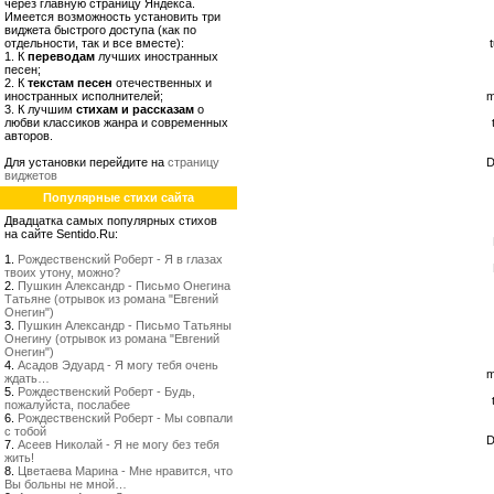
через главную страницу Яндекса.
Имеется возможность установить три
виджета быстрого доступа (как по
отдельности, так и все вместе):
1. К
переводам
лучших иностранных
песен;
2. К
текстам песен
отечественных и
иностранных исполнителей;
m
3. К лучшим
стихам и рассказам
о
любви классиков жанра и современных
авторов.
Для установки перейдите на
страницу
D
виджетов
Популярные стихи сайта
Двадцатка самых популярных стихов
на сайте Sentido.Ru:
1.
Рождественский Роберт - Я в глазах
твоих утону, можно?
2.
Пушкин Александр - Письмо Онегина
Татьяне (отрывок из романа "Евгений
Онегин")
3.
Пушкин Александр - Письмо Татьяны
Онегину (отрывок из романа "Евгений
Онегин")
4.
Асадов Эдуард - Я могу тебя очень
m
ждать…
5.
Рождественский Роберт - Будь,
пожалуйста, послабее
6.
Рождественский Роберт - Мы совпали
с тобой
D
7.
Асеев Николай - Я не могу без тебя
жить!
8.
Цветаева Марина - Мне нравится, что
Вы больны не мной…