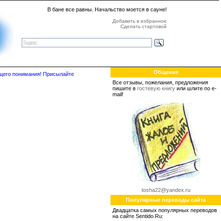
В бане все равны. Начальство моется в сауне!
Добавить в избранное
Сделать стартовой
Общение
бщего понимания! Присылайте
Все отзывы, пожелания, предложения
пишите в
гостевую книгу
или шлите по e-
mail!
tosha22@yandex.ru
Популярные переводы сайта
Двадцатка самых популярных переводов
на сайте Sentido.Ru: