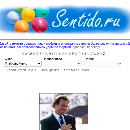
! Давайте вместе сделаем наши любимые иностранные песни более доступными для о
ам на сайт, воспользовавшись удобной формой:
прислать перевод
!
0-9
A
B
C
D
E
F
G
H
I
J
K
L
M
N
O
P
Q
R
S
T
U
V
W
X
Y
Z
Буква
Исполнитель
Песня
н
—
Исполнители на «J»
—
Julio Iglesias
—
S'en Aller au Soleil