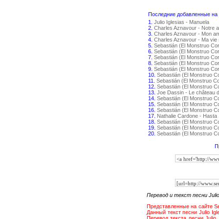
Последние добавленные на с
1.
Julio Iglesias - Manuela
2.
Charles Aznavour - Notre 
3.
Charles Aznavour - Mon amo
4.
Charles Aznavour - Ma vie 
5.
Sebastián (El Monstruo Co
6.
Sebastián (El Monstruo Co
7.
Sebastián (El Monstruo Cor
8.
Sebastián (El Monstruo Co
9.
Sebastián (El Monstruo Co
10.
Sebastián (El Monstruo C
11.
Sebastián (El Monstruo C
12.
Sebastián (El Monstruo C
13.
Joe Dassin - Le château 
14.
Sebastián (El Monstruo C
15.
Sebastián (El Monstruo 
16.
Sebastián (El Monstruo C
17.
Nathalie Cardone - Hasta
18.
Sebastián (El Monstruo Co
19.
Sebastián (El Monstruo C
20.
Sebastián (El Monstruo 
П
Перевод и текст песни Julio 
Представленные на сайте Sent
Данный текст песни Julio Ig
Перевод текста песни Julio I