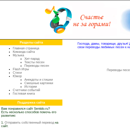
Разделы сайта
Господа, дамы, товарищи, друзья
свои переводы любимых песен к н
Главная страница
Команда сайта
Музыка
Хит-парад
Тексты песен
Переводы песен
Flash Игры
Переводы песе
Стихи
Юмор
Анекдоты и стишки
Смешные картинки
Истории
Счетчики событий
Гостевая книга
Поддержка сайта
Вам понравился сайт Sentido.ru?
Есть несколько способов помочь его
развитию:
1.
Отправить собственный перевод
на
сайт.