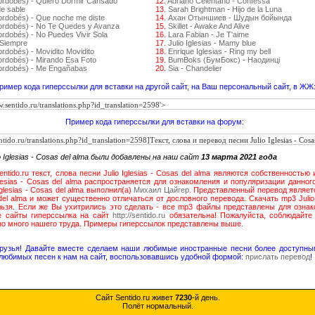
ordobés) - Quiero Dormir Cansado
12.
Adriano Celentano - Confessa
de sable
13.
Sarah Brightman - Hijo de la Luna
ordobés) - Que noche me diste
14.
Ахан Отыншиев - Шудын бойында
Cordobés) - No Te Quedes y Avanza
15.
Skillet - Awake And Alive
ordobés) - No Puedes Vivir Sola
16.
Lara Fabian - Je T'aime
 Siempre
17.
Julio Iglesias - Mamy blue
rdobés) - Movidito Movidito
18.
Enrique Iglesias - Ring my bell
ordobés) - Mirando Esa Foto
19.
BumBoks (БумБокс) - Наодинці
Cordobés) - Me Engañabas
20.
Sia - Chandelier
ример кода гиперссылки для вставки на другой сайт, на Ваш персональный сайт, в ЖЖ
Пример кода гиперссылки для вставки на форум:
 Iglesias - Cosas del alma были добавлены на наш сайт
13 марта 2021 года
tido.ru текст, слова песни Julio Iglesias - Cosas del alma являются собственностью
glesias - Cosas del alma распространяется для ознакомления и популяризации данног
Iglesias - Cosas del alma выполнил(а)
Михаил Цайгер
. Представленный перевод являет
s del alma и может существенно отличаться от дословного перевода. Скачать mp3 Julio 
ьзя. Если же Вы ухитрились это сделать - все mp3 файлы представлены для ознак
ие сайты гиперссылка на сайт
http://sentido.ru
обязательна! Пожалуйста, соблюдайте
но много нашего труда. Примеры гиперссылок представлены выше.
друзья! Давайте вместе сделаем наши любимые иностранные песни более доступны
любимых песен к нам на сайт, воспользовавшись удобной формой:
прислать перевод
!
Сайт Sentido.ru живет
7230
-й день.
Полёт нормальный.