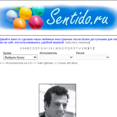
! Давайте вместе сделаем наши любимые иностранные песни более доступными для о
ам на сайт, воспользовавшись удобной формой:
прислать перевод
!
0-9
A
B
C
D
E
F
G
H
I
J
K
L
M
N
O
P
Q
R
S
T
U
V
W
X
Y
Z
Буква
Исполнитель
Песня
н
—
Исполнители на «J»
—
Julio Iglesias
—
Cosas del alma