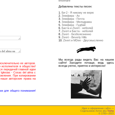
enseñare
Добавлены тексты песен:
1.
Би-2 - Я никому не верю
2.
Земфира - Ах
3.
Земфира - Почта
4.
Земфира - Мелодрама
5.
Земфира - Гудбай
6.
Баста и Zivert - неболей
7.
Zivert и Баста - неболей
:
8.
Zivert - Безболезненно
9.
Zivert - Beverly Hills
10.
Zivert и MDee - Двусмысленно
Мы всегда рады видеть Вас на нашем
сайте! Заходите почаще, ведь здесь
 исключительно ее авторов.
всегда уютно, приятно и интересно!
о исполнителя в обществе!
ся передачей главной идеи
Iglesias - Cosas del alma с
омления. При копировании
 наши авторские права на
ми для общего понимания!
Идея и оформление сайта —
Седельников Антон aka
Tosha
© 1783—2015