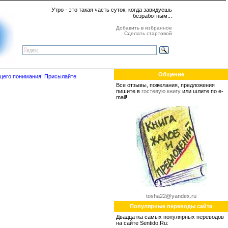
Утро - это такая часть суток, когда завидуешь
безработным...
Добавить в избранное
Сделать стартовой
Общение
бщего понимания! Присылайте
Все отзывы, пожелания, предложения
пишите в
гостевую книгу
или шлите по e-
mail!
tosha22@yandex.ru
Популярные переводы сайта
Двадцатка самых популярных переводов
на сайте Sentido.Ru: