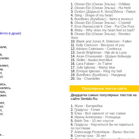
1.
Okean Elzi (Океан Эльзы) - Обійми
2.
Okean Elzi (Океан Эльзы) - На Небі
3.
Dzidzo (Дзідзьо) ft. VovaZilVova - Павук
4.
Sting - Shape of my heart
5.
BumBoks (БумБокс) - Квіти в волоссі
6.
Okean Elzi (Океан Эльзы) - Стрiляй
7.
Eros Ramazzotti ft. Cher - Pui Che Puoi
8.
Moby - Why does my heart feel so bad?
(Нечто в душе)
9.
Okean Elzi (Океан Эльзы) - Rendez-
Vous
10.
Blank and Jones ft. Delerium - Fallen
11.
Kelly Clarkson - Because of you
жали,
12.
Adriano Celentano - Confessa
13.
Sarah Brightman - Hijo de la Luna
а,
14.
Ахан Отыншиев - Шудын бойында
 силах.
15.
Skillet - Awake And Alive
16.
Lara Fabian - Je T'aime
вляет,
17.
Julio Iglesias - Mamy blue
ем.
18.
Enrique Iglesias - Ring my bell
т,
19.
BumBoks (БумБокс) - Наодинці
т.
20.
Sia - Chandelier
ись,
чались.
Популярные тексты сайта
ешь,
Двадцатка самых популярных текстов на
ажен.
сайте Sentido.Ru:
ют,
1.
Жуки - Батарейка
ют.
2.
Градусы - Голая
т,
3.
Ёлка - Всё зависит от нас самих
т.
4.
Ирина Аллегрова - Угонщица
5.
Bahh Tee - 10 лет спустя
6.
Градусы - Научиться бы не париться
по пустякам
7.
Александр Розенбаум - Вальс-бостон
...
8.
Сектор газа - 30 лет