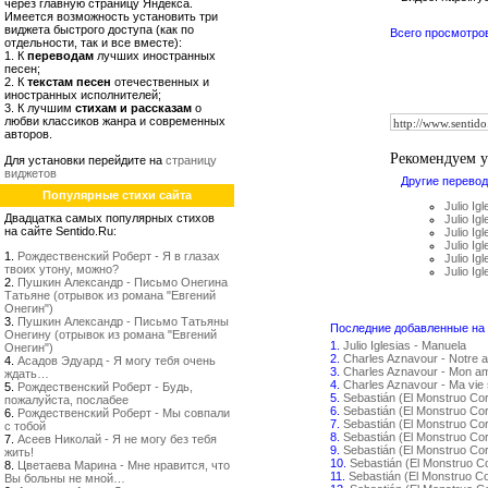
через главную страницу Яндекса.
Имеется возможность установить три
виджета быстрого доступа (как по
Всего просмотро
отдельности, так и все вместе):
1. К
переводам
лучших иностранных
песен;
2. К
текстам песен
отечественных и
иностранных исполнителей;
3. К лучшим
стихам и рассказам
о
любви классиков жанра и современных
авторов.
Рекомендуем 
Для установки перейдите на
страницу
виджетов
Другие перевод
Популярные стихи сайта
Julio I
Двадцатка самых популярных стихов
Julio Igl
на сайте Sentido.Ru:
Julio Ig
Julio Ig
1.
Рождественский Роберт - Я в глазах
Julio Ig
твоих утону, можно?
Julio I
2.
Пушкин Александр - Письмо Онегина
Татьяне (отрывок из романа "Евгений
Онегин")
3.
Пушкин Александр - Письмо Татьяны
Последние добавленные на с
Онегину (отрывок из романа "Евгений
1.
Julio Iglesias - Manuela
Онегин")
2.
Charles Aznavour - Notre 
4.
Асадов Эдуард - Я могу тебя очень
3.
Charles Aznavour - Mon amo
ждать…
4.
Charles Aznavour - Ma vie 
5.
Рождественский Роберт - Будь,
5.
Sebastián (El Monstruo Co
пожалуйста, послабее
6.
Sebastián (El Monstruo Co
6.
Рождественский Роберт - Мы совпали
7.
Sebastián (El Monstruo Cor
с тобой
8.
Sebastián (El Monstruo Co
7.
Асеев Николай - Я не могу без тебя
9.
Sebastián (El Monstruo Co
жить!
10.
Sebastián (El Monstruo C
8.
Цветаева Марина - Мне нравится, что
11.
Sebastián (El Monstruo C
Вы больны не мной…