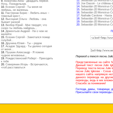
12.
Sebastián (El Monstruo C
9.
Ахматова Анна - Двадцать первое.
13.
Joe Dassin - Le château 
Ночь. Понедельник.
14.
Sebastián (El Monstruo C
10.
Есенин Сергей - Ты меня не
15.
Sebastián (El Monstruo 
любишь, не жалеешь
16.
Sebastián (El Monstruo C
11.
Пастернак Борис - Любить иных –
17.
Nathalie Cardone - Hasta
тяжелый крест…
18.
Sebastián (El Monstruo Co
12.
Высоцкая Ольга - Любовь - она
19.
Sebastián (El Monstruo C
бывает разной
20.
Sebastián (El Monstruo 
13.
Визбор Юрий - Мне твердят, что
скоро ты любовь найдешь...
14.
Дементьев Андрей - Ни о чем не
П
жалейте
15.
Есенин Сергей - Заметался пожар
голубой...
16.
Друнина Юлия - Ты – рядом
17.
Асадов Эдуард - Ты далеко сегодня
от меня…
18.
Пушкин Александр - Я помню
чудное мгновенье...
Перевод и текст песни Julio
19.
Рождественский Роберт - Приходить
к тебе
Представленные на сайте Sen
20.
Северянин Игорь - Встречаются,
Данный текст песни Julio I
чтоб расставаться
Перевод текста песни Julio 
песни Julio Iglesias - Cosa
нашего сайта напрямую нел
данного перевода на друг
переводы, ведь в них вложе
Спасибо за понимание!
Господа, дамы, товарищи, 
Присылайте свои переводы 