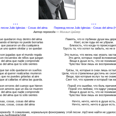
* * *
* * *
 песни Julio Iglesias - Cosas del alma
Перевод песни Julio Iglesias - Cosas del alma 
Автор перевода —
Михаил Цайгер
ue quedaron muy dentro del alma
Память, что в глубинах души мы дер
ando el tiempo no puede borrarlas
Ноет, если годы её не убрали.
 que pasaron un día cualquiera
Близость, что когда-то происходил
e uno quiere olvidar y se quedan
Грусть та, что хотел ты забыть, но не в
 son jugadas que el mundo regala
Это пьесы, что жизнь нас играть заста
son recuerdos de niños que juegan
Это дети, которых порой вспомина
 del alma que nadie comprende
Вещи в душе есть, что не понимаю
s del alma que tú sólo sientes
Чувства твои лишь их воспринимаю
que tan sólo quedaron en sueños
Грёзы, те, которые в снах лишь остал
ue al querer realizarlas murieron
Цели, что в стремленьи достичь их скон
que no puedes gritarlas al aire
Вещи, про которые вслух ты не скаж
que al callarlas el alma las guarda.
Свет тот, что храним и который так в
son errores del cuerpo que hieren
Порой это ошибки, что боль причиня
son amores que un día se mueren
Порой это любови, что вдруг умира
 del alma que nadie comprende
Вещи в душе есть, что не понимаю
s del alma que tú sólo sientes
Чувства твои лишь их воспринимаю
sas, cosas, cosas del alma
Нечто, нечто, нечто в душе есть,
sas, cosas, cosas del alma
Нечто, нечто, нечто в душе есть.
ереводу:
К сожалению, нормальную фонограмму этой песни .mp3 мне найти не удалось
youtu.be/fH4jpKtkG6M