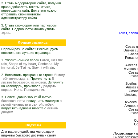
2. Стать модератором сайта, получив
права добавлять тексты, стихи,
переводы на сайт. Для этого нужно
отправить свои контакты
администратору сайта.
3. Стать спонсором или партнером
сайта. Подробности можно узнать
здесь
.
Текст, слова
Лучшие страницы
Cosas q
Первый раз на сайте? Рекомендуем
Duelen cu
посетить его лучшие страницы:
Cosas
Penas qu
1. Уловить смысл песен
Fallen
,
Kiss the
rain
,
Shape of my heart
,
Confessa
,
My
A veces
immortal
,
Je T'aime
,
Stay
,
It will rain
.
A veces 
Cosas
2. Вспомнить прекрасные строки
Я могу
Cosa
тебя вечно ждать
. Пролистнуть
В
листве березовой, осиновой
. Взглянуть
Sueños 
на календарь, произнося
Двадцать
Ansias q
первое. Ночь. Понедельник.
Cosas 
Limpias, 
3. Напеть давно забытый мотив
бесконечности
, послушать мелодию
о
A veces 
лютой ненависти и святой любви
,
A veces 
погрустить вдвоем вместе с
летним
Cosas
дождем
.
Cosa
Co
Co
Виджеты
Для вашего удобства мы создали
Примечание к п
виджеты быстрого доступа к сайту
Видео: https://