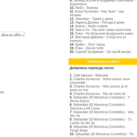
9.
Леонид Агутин и Владимир Пресняков -
Аэропорты
10.
Любэ - Березы
11.
Алла Пугачева - Нас бьют - мы
летаем
12.
Земляне - Трава у дома
13.
Лариса Долина - Погода в доме
14.
Алиса - Небо славян
15.
Чиж и Со - На поле танки грохотали
16.
Ёлка - На большом воздушном шаре
17.
Виктория Дайнеко - Сотри его из
memory
18.
Браво - Этот город
19.
Ёлка - Около тебя
20.
Сергей Трофимов - За тихой рекою
Обновления сайта
Добавлены переводы песен:
1.
Julio Iglesias - Manuela
2.
Charles Aznavour - Notre amour nous
ressemble
3.
Charles Aznavour - Mon amour, je te
porte en moi
ru:
4.
Charles Aznavour - Ma vie sans toi
5.
Sebastián (El Monstruo Cordobés) - Y
Ahora Sufres
6.
Sebastián (El Monstruo Cordobés) -
Volveras a Mi Cama
7.
Sebastián (El Monstruo Cordobés) - Ven,
Ven Ya
8.
Sebastián (El Monstruo Cordobés) - Tu
Cariño Se Me Va
9.
Sebastián (El Monstruo Cordobés) -
Tengo Mujer
10.
Sebastián (El Monstruo Cordobés) - Te