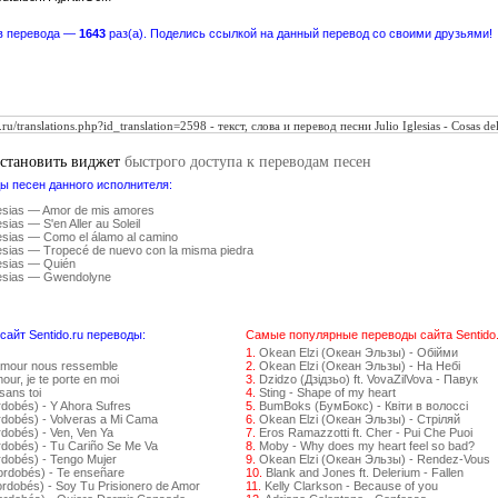
в перевода —
1643
раз(а). Поделись ссылкой на данный перевод со своими друзьями!
установить виджет
быстрого доступа к переводам песен
ы песен данного исполнителя:
glesias — Amor de mis amores
esias — S'en Aller au Soleil
lesias — Como el álamo al camino
lesias — Tropecé de nuevo con la misma piedra
lesias — Quién
glesias — Gwendolyne
айт Sentido.ru переводы:
Самые популярные переводы сайта Sentido.
1.
Okean Elzi (Океан Эльзы) - Обійми
amour nous ressemble
2.
Okean Elzi (Океан Эльзы) - На Небі
ur, je te porte en moi
3.
Dzidzo (Дзідзьо) ft. VovaZilVova - Павук
sans toi
4.
Sting - Shape of my heart
rdobés) - Y Ahora Sufres
5.
BumBoks (БумБокс) - Квіти в волоссі
rdobés) - Volveras a Mi Cama
6.
Okean Elzi (Океан Эльзы) - Стрiляй
dobés) - Ven, Ven Ya
7.
Eros Ramazzotti ft. Cher - Pui Che Puoi
rdobés) - Tu Cariño Se Me Va
8.
Moby - Why does my heart feel so bad?
rdobés) - Tengo Mujer
9.
Okean Elzi (Океан Эльзы) - Rendez-Vous
ordobés) - Te enseñare
10.
Blank and Jones ft. Delerium - Fallen
ordobés) - Soy Tu Prisionero de Amor
11.
Kelly Clarkson - Because of you