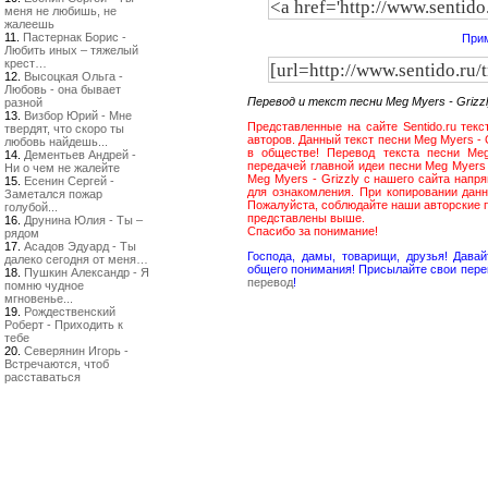
меня не любишь, не
жалеешь
11.
Пастернак Борис -
Прим
Любить иных – тяжелый
крест…
12.
Высоцкая Ольга -
Любовь - она бывает
Перевод и текст песни Meg Myers - Griz
разной
13.
Визбор Юрий - Мне
Представленные на сайте Sentido.ru тек
твердят, что скоро ты
авторов. Данный текст песни Meg Myers -
любовь найдешь...
в обществе! Перевод текста песни Me
14.
Дементьев Андрей -
передачей главной идеи песни Meg Myers 
Ни о чем не жалейте
Meg Myers - Grizzly с нашего сайта нап
15.
Есенин Сергей -
для ознакомления. При копировании дан
Заметался пожар
Пожалуйста, соблюдайте наши авторские п
голубой...
представлены выше.
16.
Друнина Юлия - Ты –
Спасибо за понимание!
рядом
17.
Асадов Эдуард - Ты
Господа, дамы, товарищи, друзья! Дав
далеко сегодня от меня…
общего понимания! Присылайте свои пере
18.
Пушкин Александр - Я
перевод
!
помню чудное
мгновенье...
19.
Рождественский
Роберт - Приходить к
тебе
20.
Северянин Игорь -
Встречаются, чтоб
расставаться