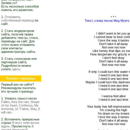
Sentido.ru?
Есть несколько способов
помочь его развитию:
1.
Отправить
* * *
собственный перевод
на
Текст, слова песни Meg Myers 
сайт.
2. Стать модератором
I didn't want to let you g
сайта, получив права
I cannot bear to lose cont
добавлять тексты, стихи,
I love the way it tastes
переводы на сайт. Для
Don't take it all away
этого нужно отправить
Not now not now
свои контакты
Like honey that dips so s
администратору сайта.
How desperate my grizzly 
I don't feel okay
3. Стать спонсором или
Don't take it all away
партнером сайта.
Not now not now
Подробности можно
узнать
здесь
.
If only I could turn this water 
I need it one last time
Лучшие страницы
I need it one last time
Maybe I could turn this darkness
Первый раз на сайте?
I need it one last time
Рекомендуем посетить
I need it one last time
его лучшие страницы:
I wanna feel alive
1. Уловить смысл песен
I need it one last time
Fallen
,
Kiss the rain
,
Shape
of my heart
,
Confessa
,
My
Your body has left impression
immortal
,
Je T'aime
,
Stay
,
It
I'm craving the high
will rain
.
I'm down on my knees
I love the way it tastes
2. Вспомнить прекрасные
Don't take it all away
строки
Я могу тебя вечно
Not now not now
ждать
. Пролистнуть
В
листве березовой,