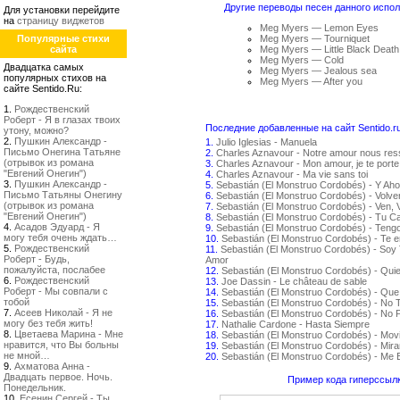
Другие переводы песен данного испол
Для установки перейдите
на
страницу виджетов
Meg Myers — Lemon Eyes
Популярные стихи
Meg Myers — Tourniquet
сайта
Meg Myers — Little Black Death
Meg Myers — Cold
Двадцатка самых
Meg Myers — Jealous sea
популярных стихов на
Meg Myers — After you
сайте Sentido.Ru:
1.
Рождественский
Роберт - Я в глазах твоих
Последние добавленные на сайт Sentido.r
утону, можно?
2.
Пушкин Александр -
1.
Julio Iglesias - Manuela
Письмо Онегина Татьяне
2.
Charles Aznavour - Notre amour nous re
(отрывок из романа
3.
Charles Aznavour - Mon amour, je te porte
"Евгений Онегин")
4.
Charles Aznavour - Ma vie sans toi
3.
Пушкин Александр -
5.
Sebastián (El Monstruo Cordobés) - Y Aho
Письмо Татьяны Онегину
6.
Sebastián (El Monstruo Cordobés) - Volv
(отрывок из романа
7.
Sebastián (El Monstruo Cordobés) - Ven, 
"Евгений Онегин")
8.
Sebastián (El Monstruo Cordobés) - Tu C
4.
Асадов Эдуард - Я
9.
Sebastián (El Monstruo Cordobés) - Teng
могу тебя очень ждать…
10.
Sebastián (El Monstruo Cordobés) - Te 
5.
Рождественский
11.
Sebastián (El Monstruo Cordobés) - Soy 
Роберт - Будь,
Amor
пожалуйста, послабее
12.
Sebastián (El Monstruo Cordobés) - Qui
6.
Рождественский
13.
Joe Dassin - Le château de sable
Роберт - Мы совпали с
14.
Sebastián (El Monstruo Cordobés) - Que
тобой
15.
Sebastián (El Monstruo Cordobés) - No
7.
Асеев Николай - Я не
16.
Sebastián (El Monstruo Cordobés) - No P
могу без тебя жить!
17.
Nathalie Cardone - Hasta Siempre
8.
Цветаева Марина - Мне
18.
Sebastián (El Monstruo Cordobés) - Movi
нравится, что Вы больны
19.
Sebastián (El Monstruo Cordobés) - Mir
не мной…
20.
Sebastián (El Monstruo Cordobés) - Me
9.
Ахматова Анна -
Двадцать первое. Ночь.
Пример кода гиперссылк
Понедельник.
10.
Есенин Сергей - Ты