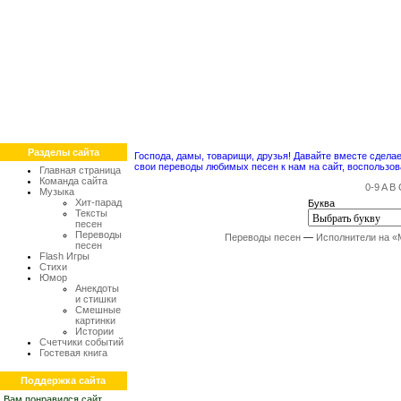
Разделы сайта
Господа, дамы, товарищи, друзья! Давайте вместе сдел
свои переводы любимых песен к нам на сайт, воспольз
Главная страница
Команда сайта
0-9
A
B
Музыка
Хит-парад
Буква
Тексты
песен
Переводы
Переводы песен
—
Исполнители на «
песен
Flash Игры
Стихи
Юмор
Анекдоты
и стишки
Смешные
картинки
Истории
Счетчики событий
Гостевая книга
Поддержка сайта
Вам понравился сайт