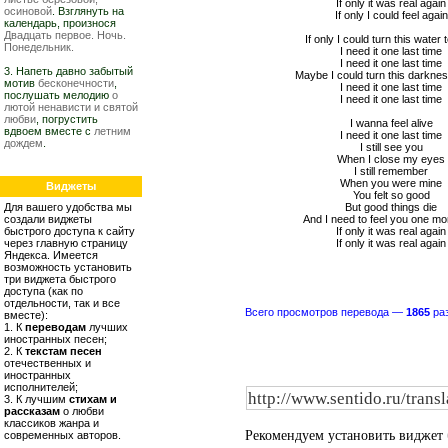
If only it was real again
осиновой
. Взглянуть на
If only I could feel again
календарь, произнося
Двадцать первое. Ночь.
If only I could turn this water 
Понедельник.
I need it one last time
I need it one last time
3. Напеть давно забытый
Maybe I could turn this darkness
мотив
бесконечности
,
I need it one last time
послушать мелодию
о
I need it one last time
лютой ненависти и святой
любви
, погрустить
I wanna feel alive
вдвоем вместе с
летним
I need it one last time
дождем
.
I still see you
When I close my eyes
I still remember
When you were mine
Виджеты
You felt so good
Для вашего удобства мы
But good things die
создали виджеты
And I need to feel you one mo
быстрого доступа к сайту
If only it was real again
через главную страницу
If only it was real again
Яндекса. Имеется
возможность установить
три виджета быстрого
доступа (как по
отдельности, так и все
Всего просмотров перевода —
1865
раз
вместе):
1. К
переводам
лучших
иностранных песен;
2. К
текстам песен
отечественных и
иностранных
исполнителей;
3. К лучшим
стихам и
рассказам
о любви
классиков жанра и
Рекомендуем установить виджет
современных авторов.