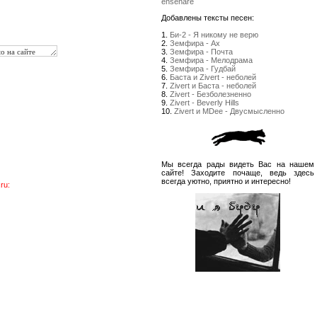
enseñare
Добавлены тексты песен:
1.
Би-2 - Я никому не верю
2.
Земфира - Ах
3.
Земфира - Почта
4.
Земфира - Мелодрама
5.
Земфира - Гудбай
6.
Баста и Zivert - неболей
7.
Zivert и Баста - неболей
8.
Zivert - Безболезненно
9.
Zivert - Beverly Hills
10.
Zivert и MDee - Двусмысленно
Мы всегда рады видеть Вас на нашем
сайте! Заходите почаще, ведь здесь
всегда уютно, приятно и интересно!
ru: