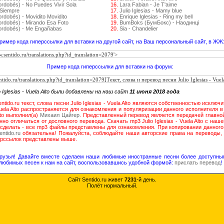
ordobés) - No Puedes Vivir Sola
16.
Lara Fabian - Je T'aime
 Siempre
17.
Julio Iglesias - Mamy blue
rdobés) - Movidito Movidito
18.
Enrique Iglesias - Ring my bell
ordobés) - Mirando Esa Foto
19.
BumBoks (БумБокс) - Наодинці
Cordobés) - Me Engañabas
20.
Sia - Chandelier
ример кода гиперссылки для вставки на другой сайт, на Ваш персональный сайт, в ЖЖ
Пример кода гиперссылки для вставки на форум:
 Iglesias - Vuela Alto были добавлены на наш сайт
11 июня 2018 года
tido.ru текст, слова песни Julio Iglesias - Vuela Alto являются собственностью исклю
- Vuela Alto распространяется для ознакомления и популяризации данного исполнителя 
Alto выполнил(а)
Михаил Цайгер
. Представленный перевод является передачей главной и
нно отличаться от дословного перевода. Скачать mp3 Julio Iglesias - Vuela Alto с наш
 сделать - все mp3 файлы представлены для ознакомления. При копировании данного
sentido.ru
обязательна! Пожалуйста, соблюдайте наши авторские права на переводы, 
ерссылок представлены выше.
друзья! Давайте вместе сделаем наши любимые иностранные песни более доступны
любимых песен к нам на сайт, воспользовавшись удобной формой:
прислать перевод
!
Сайт Sentido.ru живет
7231
-й день.
Полёт нормальный.