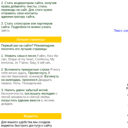
2. Стать модератором сайта, получив
права добавлять тексты, стихи,
переводы на сайт. Для этого нужно
отправить свои контакты
администратору сайта.
3. Стать спонсором или партнером
сайта. Подробности можно узнать
здесь
.
Текст, сло
Лучшие страницы
Первый раз на сайте? Рекомендуем
посетить его лучшие страницы:
1. Уловить смысл песен
Fallen
,
Kiss the
rain
,
Shape of my heart
,
Confessa
,
My
immortal
,
Je T'aime
,
Stay
,
It will rain
.
2. Вспомнить прекрасные строки
Я могу
тебя вечно ждать
. Пролистнуть
В
листве березовой, осиновой
. Взглянуть
на календарь, произнося
Двадцать
первое. Ночь. Понедельник.
p
3. Напеть давно забытый мотив
бесконечности
, послушать мелодию
о
лютой ненависти и святой любви
,
погрустить вдвоем вместе с
летним
дождем
.
Виджеты
Для вашего удобства мы создали
виджеты быстрого доступа к сайту