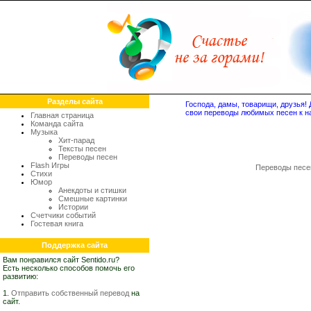
Разделы сайта
Господа, дамы, товарищи, друзья
свои переводы любимых песен к н
Главная страница
Команда сайта
Музыка
Хит-парад
Тексты песен
Переводы песен
Flash Игры
Переводы песе
Стихи
Юмор
Анекдоты и стишки
Смешные картинки
Истории
Счетчики событий
Гостевая книга
Поддержка сайта
Вам понравился сайт Sentido.ru?
Есть несколько способов помочь его
развитию:
1.
Отправить собственный перевод
на
сайт.