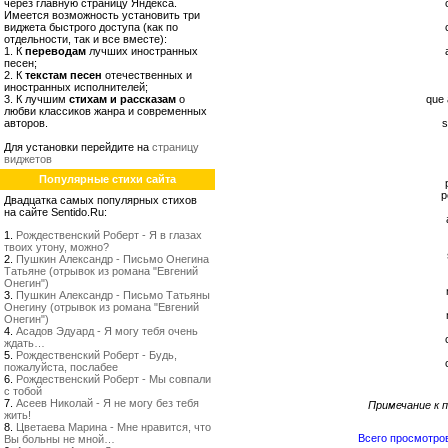
через главную страницу Яндекса.
Имеется возможность установить три
виджета быстрого доступа (как по
отдельности, так и все вместе):
1. К
переводам
лучших иностранных
песен;
2. К
текстам песен
отечественных и
иностранных исполнителей;
3. К лучшим
стихам и рассказам
о
que 
любви классиков жанра и современных
авторов.
s
Для установки перейдите на
страницу
виджетов
Популярные стихи сайта
p
Двадцатка самых популярных стихов
на сайте Sentido.Ru:
1.
Рождественский Роберт - Я в глазах
твоих утону, можно?
2.
Пушкин Александр - Письмо Онегина
Татьяне (отрывок из романа "Евгений
Онегин")
3.
Пушкин Александр - Письмо Татьяны
Онегину (отрывок из романа "Евгений
Онегин")
4.
Асадов Эдуард - Я могу тебя очень
ждать…
5.
Рождественский Роберт - Будь,
пожалуйста, послабее
6.
Рождественский Роберт - Мы совпали
с тобой
7.
Асеев Николай - Я не могу без тебя
Примечание к п
жить!
8.
Цветаева Марина - Мне нравится, что
Всего просмотро
Вы больны не мной…