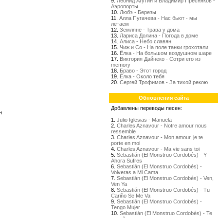
9.
Леонид Агутин и Владимир Пресняков -
Аэропорты
10.
Любэ - Березы
11.
Алла Пугачева - Нас бьют - мы
летаем
12.
Земляне - Трава у дома
13.
Лариса Долина - Погода в доме
14.
Алиса - Небо славян
15.
Чиж и Со - На поле танки грохотали
16.
Ёлка - На большом воздушном шаре
17.
Виктория Дайнеко - Сотри его из
memory
18.
Браво - Этот город
19.
Ёлка - Около тебя
20.
Сергей Трофимов - За тихой рекою
Обновления сайта
Добавлены переводы песен:
н
1.
Julio Iglesias - Manuela
2.
Charles Aznavour - Notre amour nous
ressemble
3.
Charles Aznavour - Mon amour, je te
porte en moi
4.
Charles Aznavour - Ma vie sans toi
5.
Sebastián (El Monstruo Cordobés) - Y
Ahora Sufres
6.
Sebastián (El Monstruo Cordobés) -
Volveras a Mi Cama
7.
Sebastián (El Monstruo Cordobés) - Ven,
Ven Ya
8.
Sebastián (El Monstruo Cordobés) - Tu
Cariño Se Me Va
9.
Sebastián (El Monstruo Cordobés) -
Tengo Mujer
10.
Sebastián (El Monstruo Cordobés) - Te