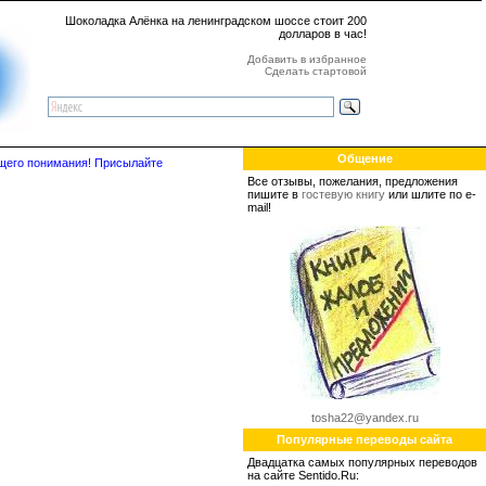
Шоколадка Алёнка на ленинградском шоссе стоит 200
долларов в час!
Добавить в избранное
Сделать стартовой
Общение
бщего понимания! Присылайте
Все отзывы, пожелания, предложения
пишите в
гостевую книгу
или шлите по e-
mail!
tosha22@yandex.ru
Популярные переводы сайта
Двадцатка самых популярных переводов
на сайте Sentido.Ru: