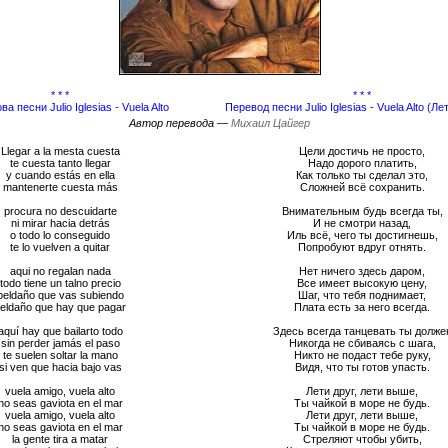
* * *
* * *
ва песни Julio Iglesias - Vuela Alto
Перевод песни Julio Iglesias - Vuela Alto (Л
Автор перевода —
Михаил Цайгер
Llegar a la mesta cuesta
Цели достичь не просто,
te cuesta tanto llegar
Надо дорого платить,
y cuando estás en ella
Как только ты сделал это,
mantenerte cuesta más
Сложней всё сохранить.
procura no descuidarte
Внимательным будь всегда ты,
ni mirar hacia detrás
И не смотри назад,
o todo lo conseguido
Иль всё, чего ты достигнешь,
te lo vuelven a quitar
Попробуют вдруг отнять.
aqui no regalan nada
Нет ничего здесь даром,
todo tiene un talno precio
Все имеет высокую цену,
peldaño que vas subiendo
Шаг, что тебя поднимает,
eldaño que hay que pagar
Плата есть за него всегда.
aquí hay que bailarto todo
Здесь всегда танцевать ты долже
sin perder jamás el paso
Никогда не сбиваясь с шага,
te suelen soltar la mano
Никто не подаст тебе руку,
si ven que hacia bajo vas
Видя, что ты готов упасть.
vuela amigo, vuela alto
Лети друг, лети выше,
no seas gaviota en el mar
Ты чайкой в море не будь.
vuela amigo, vuela alto
Лети друг, лети выше,
no seas gaviota en el mar
Ты чайкой в море не будь.
la gente tira a matar
Стреляют чтобы убить,