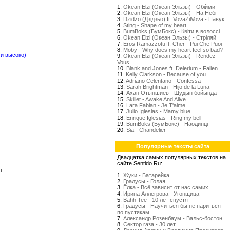
1.
Okean Elzi (Океан Эльзы) - Обійми
2.
Okean Elzi (Океан Эльзы) - На Небі
3.
Dzidzo (Дзідзьо) ft. VovaZilVova - Павук
4.
Sting - Shape of my heart
5.
BumBoks (БумБокс) - Квіти в волоссі
6.
Okean Elzi (Океан Эльзы) - Стрiляй
7.
Eros Ramazzotti ft. Cher - Pui Che Puoi
8.
Moby - Why does my heart feel so bad?
ети высоко)
9.
Okean Elzi (Океан Эльзы) - Rendez-
Vous
10.
Blank and Jones ft. Delerium - Fallen
11.
Kelly Clarkson - Because of you
12.
Adriano Celentano - Confessa
13.
Sarah Brightman - Hijo de la Luna
14.
Ахан Отыншиев - Шудын бойында
15.
Skillet - Awake And Alive
16.
Lara Fabian - Je T'aime
17.
Julio Iglesias - Mamy blue
18.
Enrique Iglesias - Ring my bell
19.
BumBoks (БумБокс) - Наодинці
20.
Sia - Chandelier
Популярные тексты сайта
Двадцатка самых популярных текстов на
сайте Sentido.Ru:
н
1.
Жуки - Батарейка
2.
Градусы - Голая
3.
Ёлка - Всё зависит от нас самих
4.
Ирина Аллегрова - Угонщица
5.
Bahh Tee - 10 лет спустя
6.
Градусы - Научиться бы не париться
по пустякам
7.
Александр Розенбаум - Вальс-бостон
8.
Сектор газа - 30 лет