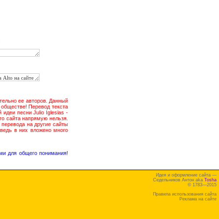
:
чительно ее авторов. Данный
в обществе! Перевод текста
деи песни Julio Iglesias -
его сайта напрямую нельзя.
 перевода на другие сайты
ведь в них вложено много
ми для общего понимания!
Идея и оформление сайта —
Седельников Антон aka
Tosha
© 1783—2015
Правила использования сайта
Реклама на сайте