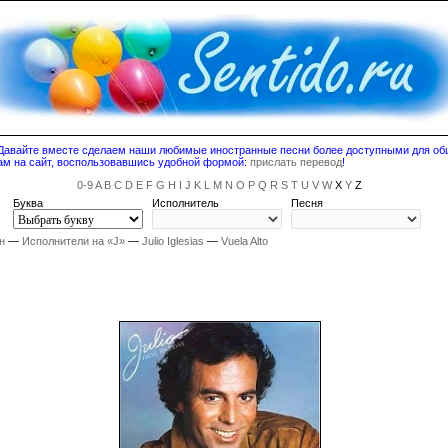
! Давайте вместе сделаем наши любимые иностранные песни более доступными для о
ам на сайт, воспользовавшись удобной формой:
прислать перевод
!
0-9
A
B
C
D
E
F
G
H
I
J
K
L
M
N
O
P
Q
R
S
T
U
V
W
X
Y
Z
Буква
Исполнитель
Песня
н
—
Исполнители на «J»
—
Julio Iglesias
—
Vuela Alto