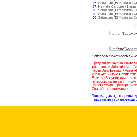
16.
Sebastián (El Monstruo C
17.
Nathalie Cardone - Hasta
18.
Sebastián (El Monstruo Co
19.
Sebastián (El Monstruo C
20.
Sebastián (El Monstruo 
П
Перевод и текст песни Julio
Представленные на сайте Sen
текст песни Julio Iglesias 
песни Julio Iglesias - Vuela 
Vuela Alto и может существе
Если же Вы ухитрились это
гиперссылка на сайт
http://
нашего труда. Примеры гип
Спасибо за понимание!
Господа, дамы, товарищи, 
Присылайте свои переводы 