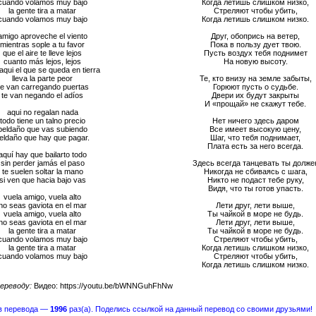
cuando volamos muy bajo
Когда летишь слишком низко,
la gente tira a matar
Стреляют чтобы убить,
cuando volamos muy bajo
Когда летишь слишком низко.
amigo aproveche el viento
Друг, обопрись на ветер,
mientras sople a tu favor
Пока в пользу дует твою.
que el aire te lleve lejos
Пусть воздух тебя поднимет
cuanto más lejos, lejos
На новую высоту.
aqui el que se queda en tierra
lleva la parte peor
Те, кто внизу на земле забыты,
e van carregando puertas
Горюют пусть о судьбе.
te van negando el adíos
Двери их будут закрыты
И «прощай» не скажут тебе.
aqui no regalan nada
todo tiene un talno precio
Нет ничего здесь даром
peldaño que vas subiendo
Все имеет высокую цену,
eldaño que hay que pagar.
Шаг, что тебя поднимает,
Плата есть за него всегда.
aquí hay que bailarto todo
sin perder jamás el paso
Здесь всегда танцевать ты долже
te suelen soltar la mano
Никогда не сбиваясь с шага,
si ven que hacia bajo vas
Никто не подаст тебе руку,
Видя, что ты готов упасть.
vuela amigo, vuela alto
no seas gaviota en el mar
Лети друг, лети выше,
vuela amigo, vuela alto
Ты чайкой в море не будь.
no seas gaviota en el mar
Лети друг, лети выше,
la gente tira a matar
Ты чайкой в море не будь.
cuando volamos muy bajo
Стреляют чтобы убить,
la gente tira a matar
Когда летишь слишком низко,
cuando volamos muy bajo
Стреляют чтобы убить,
Когда летишь слишком низко.
ереводу:
Видео: https://youtu.be/bWNNGuhFhNw
в перевода —
1996
раз(а). Поделись ссылкой на данный перевод со своими друзьями!