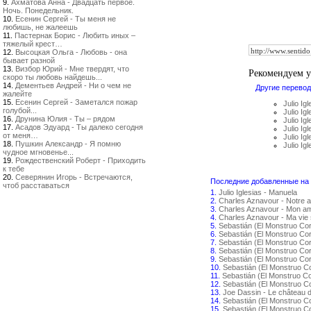
9.
Ахматова Анна - Двадцать первое.
Ночь. Понедельник.
10.
Есенин Сергей - Ты меня не
любишь, не жалеешь
11.
Пастернак Борис - Любить иных –
тяжелый крест…
12.
Высоцкая Ольга - Любовь - она
бывает разной
13.
Визбор Юрий - Мне твердят, что
Рекомендуем 
скоро ты любовь найдешь...
14.
Дементьев Андрей - Ни о чем не
Другие перевод
жалейте
15.
Есенин Сергей - Заметался пожар
Julio Ig
голубой...
Julio I
16.
Друнина Юлия - Ты – рядом
Julio Ig
17.
Асадов Эдуард - Ты далеко сегодня
Julio Ig
от меня…
Julio Ig
18.
Пушкин Александр - Я помню
Julio Ig
чудное мгновенье...
19.
Рождественский Роберт - Приходить
к тебе
20.
Северянин Игорь - Встречаются,
Последние добавленные на с
чтоб расставаться
1.
Julio Iglesias - Manuela
2.
Charles Aznavour - Notre 
3.
Charles Aznavour - Mon amo
4.
Charles Aznavour - Ma vie 
5.
Sebastián (El Monstruo Co
6.
Sebastián (El Monstruo Co
7.
Sebastián (El Monstruo Cor
8.
Sebastián (El Monstruo Co
9.
Sebastián (El Monstruo Co
10.
Sebastián (El Monstruo C
11.
Sebastián (El Monstruo C
12.
Sebastián (El Monstruo C
13.
Joe Dassin - Le château 
14.
Sebastián (El Monstruo C
15.
Sebastián (El Monstruo 