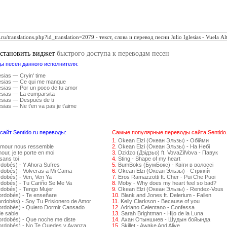
установить виджет
быстрого доступа к переводам песен
ы песен данного исполнителя:
lesias — Cryin' time
glesias — Ce qui me manque
lesias — Por un poco de tu amor
lesias — La cumparsita
lesias — Después de ti
lesias — Ne t'en va pas je t'aime
айт Sentido.ru переводы:
Самые популярные переводы сайта Sentido.
1.
Okean Elzi (Океан Эльзы) - Обійми
amour nous ressemble
2.
Okean Elzi (Океан Эльзы) - На Небі
ur, je te porte en moi
3.
Dzidzo (Дзідзьо) ft. VovaZilVova - Павук
sans toi
4.
Sting - Shape of my heart
rdobés) - Y Ahora Sufres
5.
BumBoks (БумБокс) - Квіти в волоссі
rdobés) - Volveras a Mi Cama
6.
Okean Elzi (Океан Эльзы) - Стрiляй
dobés) - Ven, Ven Ya
7.
Eros Ramazzotti ft. Cher - Pui Che Puoi
rdobés) - Tu Cariño Se Me Va
8.
Moby - Why does my heart feel so bad?
rdobés) - Tengo Mujer
9.
Okean Elzi (Океан Эльзы) - Rendez-Vous
ordobés) - Te enseñare
10.
Blank and Jones ft. Delerium - Fallen
ordobés) - Soy Tu Prisionero de Amor
11.
Kelly Clarkson - Because of you
ordobés) - Quiero Dormir Cansado
12.
Adriano Celentano - Confessa
de sable
13.
Sarah Brightman - Hijo de la Luna
ordobés) - Que noche me diste
14.
Ахан Отыншиев - Шудын бойында
Cordobés) - No Te Quedes y Avanza
15.
Skillet - Awake And Alive