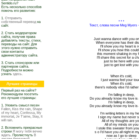
Sentido.ru?
Есть несколько способов
помочь его развитию:
1.
Отправить
* * *
собственный перевод
на
Текст, слова песни Meg Myers -
сайт.
2. Стать модератором
сайта, получив права
Just wanna dance with you on
добавлять тексты, стихи,
When everyone has their di
переводы на сайт. Для
I'll show you my heart is r
этого нужно отправить
I'll show you how this could
свои контакты
this moment shaking in my
администратору сайта.
I'll share this secret for a c
just to be here with you
3. Стать спонсором или
just to get lost with you
партнером сайта.
Подробности можно
узнать
здесь
.
When it's cold,
I just wanna feel your to
When it's cold,
Лучшие страницы
there's nobody else I'd rathe
Первый раз на сайте?
Рекомендуем посетить
I'm falling in deep,
его лучшие страницы:
Do you already know my love is 
I'm falling in deep,
1. Уловить смысл песен
Do you already know my love is 
Fallen
,
Kiss the rain
,
Shape
of my heart
,
Confessa
,
My
I'm writing letters in my h
immortal
,
Je T'aime
,
Stay
,
It
I sign my name but never 
will rain
.
All of my thoughts are y
All of my minds on you
2. Вспомнить прекрасные
I stole this sweater from you
строки
Я могу тебя вечно
s o I'd have you all night in 
ждать
. Пролистнуть
В
now as I go to sleep
листве березовой,