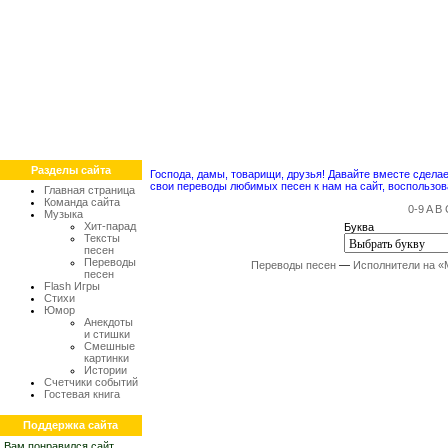
Разделы сайта
Господа, дамы, товарищи, друзья! Давайте вместе сдел
свои переводы любимых песен к нам на сайт, воспольз
Главная страница
Команда сайта
0-9
A
B
Музыка
Хит-парад
Буква
Тексты
песен
Переводы
Переводы песен
—
Исполнители на «
песен
Flash Игры
Стихи
Юмор
Анекдоты
и стишки
Смешные
картинки
Истории
Счетчики событий
Гостевая книга
Поддержка сайта
Вам понравился сайт