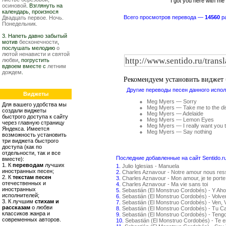
I got you here with me
осиновой
. Взглянуть на
календарь, произнося
Всего просмотров перевода —
14560
ра
Двадцать первое. Ночь.
Понедельник.
3. Напеть давно забытый
мотив
бесконечности
,
послушать мелодию
о
лютой ненависти и святой
любви
, погрустить
вдвоем вместе с
летним
дождем
.
Рекомендуем установить виджет
Другие переводы песен данного испол
Виджеты
Meg Myers — Sorry
Для вашего удобства мы
Meg Myers — Take me to the di
создали виджеты
Meg Myers — Adelaide
быстрого доступа к сайту
Meg Myers — Lemon Eyes
через главную страницу
Meg Myers — I really want you 
Яндекса. Имеется
Meg Myers — Say nothing
возможность установить
три виджета быстрого
доступа (как по
отдельности, так и все
Последние добавленные на сайт Sentido.r
вместе):
1. К
переводам
лучших
1.
Julio Iglesias - Manuela
иностранных песен;
2.
Charles Aznavour - Notre amour nous re
2. К
текстам песен
3.
Charles Aznavour - Mon amour, je te porte
отечественных и
4.
Charles Aznavour - Ma vie sans toi
иностранных
5.
Sebastián (El Monstruo Cordobés) - Y Aho
исполнителей;
6.
Sebastián (El Monstruo Cordobés) - Volv
3. К лучшим
стихам и
7.
Sebastián (El Monstruo Cordobés) - Ven, 
рассказам
о любви
8.
Sebastián (El Monstruo Cordobés) - Tu C
классиков жанра и
9.
Sebastián (El Monstruo Cordobés) - Teng
современных авторов.
10.
Sebastián (El Monstruo Cordobés) - Te 