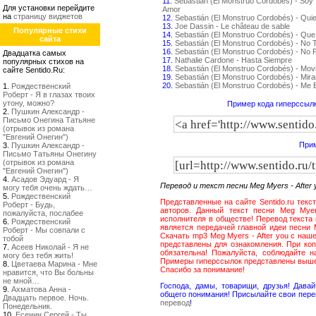
11.
Sebastián (El Monstruo Cordobés) - Soy 
Для установки перейдите
Amor
на
страницу виджетов
12.
Sebastián (El Monstruo Cordobés) - Qui
13.
Joe Dassin - Le château de sable
Популярные стихи
14.
Sebastián (El Monstruo Cordobés) - Que
сайта
15.
Sebastián (El Monstruo Cordobés) - No
16.
Sebastián (El Monstruo Cordobés) - No P
Двадцатка самых
17.
Nathalie Cardone - Hasta Siempre
популярных стихов на
18.
Sebastián (El Monstruo Cordobés) - Movi
сайте Sentido.Ru:
19.
Sebastián (El Monstruo Cordobés) - Mir
20.
Sebastián (El Monstruo Cordobés) - Me
1.
Рождественский
Роберт - Я в глазах твоих
утону, можно?
Пример кода гиперссылк
2.
Пушкин Александр -
Письмо Онегина Татьяне
(отрывок из романа
"Евгений Онегин")
Прим
3.
Пушкин Александр -
Письмо Татьяны Онегину
(отрывок из романа
"Евгений Онегин")
4.
Асадов Эдуард - Я
Перевод и текст песни Meg Myers - After
могу тебя очень ждать…
5.
Рождественский
Представленные на сайте Sentido.ru текс
Роберт - Будь,
авторов. Данный текст песни Meg Myer
пожалуйста, послабее
исполнителя в обществе! Перевод текста 
6.
Рождественский
является передачей главной идеи песни 
Роберт - Мы совпали с
Скачать mp3 Meg Myers - After you с наш
тобой
представлены для ознакомления. При коп
7.
Асеев Николай - Я не
обязательна! Пожалуйста, соблюдайте 
могу без тебя жить!
Примеры гиперссылок представлены выш
8.
Цветаева Марина - Мне
Спасибо за понимание!
нравится, что Вы больны
не мной…
Господа, дамы, товарищи, друзья! Дав
9.
Ахматова Анна -
общего понимания! Присылайте свои пере
Двадцать первое. Ночь.
перевод
!
Понедельник.
10.
Есенин Сергей - Ты