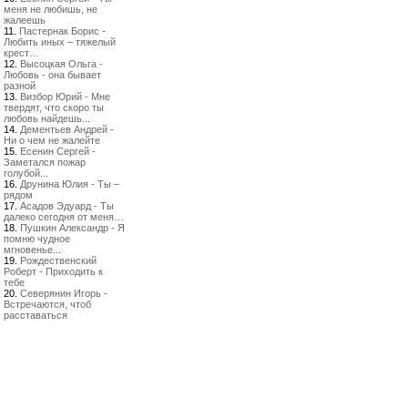
меня не любишь, не
жалеешь
11.
Пастернак Борис -
Любить иных – тяжелый
крест…
12.
Высоцкая Ольга -
Любовь - она бывает
разной
13.
Визбор Юрий - Мне
твердят, что скоро ты
любовь найдешь...
14.
Дементьев Андрей -
Ни о чем не жалейте
15.
Есенин Сергей -
Заметался пожар
голубой...
16.
Друнина Юлия - Ты –
рядом
17.
Асадов Эдуард - Ты
далеко сегодня от меня…
18.
Пушкин Александр - Я
помню чудное
мгновенье...
19.
Рождественский
Роберт - Приходить к
тебе
20.
Северянин Игорь -
Встречаются, чтоб
расставаться