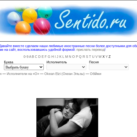
! Давайте вместе сделаем наши любимые иностранные песни более доступными для о
ам на сайт, воспользовавшись удобной формой:
прислать перевод
!
0-9
A
B
C
D
E
F
G
H
I
J
K
L
M
N
O
P
Q
R
S
T
U
V
W
X
Y
Z
Буква
Исполнитель
Песня
н
—
Исполнители на «O»
—
Okean Elzi (Океан Эльзы)
—
Обійми