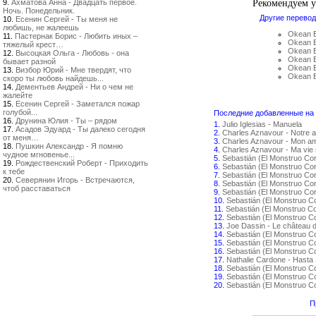
Рекомендуем 
9.
Ахматова Анна - Двадцать первое.
Ночь. Понедельник.
Другие перевод
10.
Есенин Сергей - Ты меня не
любишь, не жалеешь
Okean E
11.
Пастернак Борис - Любить иных –
Okean E
тяжелый крест…
Okean E
12.
Высоцкая Ольга - Любовь - она
Okean E
бывает разной
Okean E
13.
Визбор Юрий - Мне твердят, что
Okean E
скоро ты любовь найдешь...
14.
Дементьев Андрей - Ни о чем не
жалейте
15.
Есенин Сергей - Заметался пожар
голубой...
Последние добавленные на с
16.
Друнина Юлия - Ты – рядом
1.
Julio Iglesias - Manuela
17.
Асадов Эдуард - Ты далеко сегодня
2.
Charles Aznavour - Notre 
от меня…
3.
Charles Aznavour - Mon amo
18.
Пушкин Александр - Я помню
4.
Charles Aznavour - Ma vie 
чудное мгновенье...
5.
Sebastián (El Monstruo Co
19.
Рождественский Роберт - Приходить
6.
Sebastián (El Monstruo Co
к тебе
7.
Sebastián (El Monstruo Cor
20.
Северянин Игорь - Встречаются,
8.
Sebastián (El Monstruo Co
чтоб расставаться
9.
Sebastián (El Monstruo Co
10.
Sebastián (El Monstruo C
11.
Sebastián (El Monstruo C
12.
Sebastián (El Monstruo C
13.
Joe Dassin - Le château 
14.
Sebastián (El Monstruo C
15.
Sebastián (El Monstruo 
16.
Sebastián (El Monstruo C
17.
Nathalie Cardone - Hasta
18.
Sebastián (El Monstruo Co
19.
Sebastián (El Monstruo C
20.
Sebastián (El Monstruo 
П