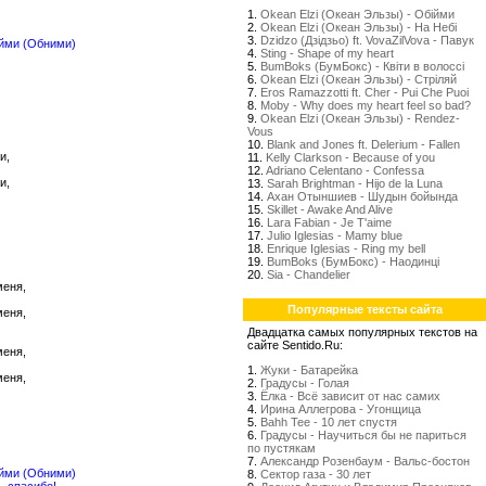
1.
Okean Elzi (Океан Эльзы) - Обійми
2.
Okean Elzi (Океан Эльзы) - На Небі
3.
Dzidzo (Дзідзьо) ft. VovaZilVova - Павук
ійми (Обними)
4.
Sting - Shape of my heart
5.
BumBoks (БумБокс) - Квіти в волоссі
6.
Okean Elzi (Океан Эльзы) - Стрiляй
7.
Eros Ramazzotti ft. Cher - Pui Che Puoi
8.
Moby - Why does my heart feel so bad?
9.
Okean Elzi (Океан Эльзы) - Rendez-
Vous
10.
Blank and Jones ft. Delerium - Fallen
и,
11.
Kelly Clarkson - Because of you
12.
Adriano Celentano - Confessa
и,
13.
Sarah Brightman - Hijo de la Luna
14.
Ахан Отыншиев - Шудын бойында
15.
Skillet - Awake And Alive
16.
Lara Fabian - Je T'aime
17.
Julio Iglesias - Mamy blue
18.
Enrique Iglesias - Ring my bell
19.
BumBoks (БумБокс) - Наодинці
20.
Sia - Chandelier
меня,
Популярные тексты сайта
меня,
Двадцатка самых популярных текстов на
сайте Sentido.Ru:
меня,
1.
Жуки - Батарейка
меня,
2.
Градусы - Голая
3.
Ёлка - Всё зависит от нас самих
4.
Ирина Аллегрова - Угонщица
5.
Bahh Tee - 10 лет спустя
6.
Градусы - Научиться бы не париться
по пустякам
7.
Александр Розенбаум - Вальс-бостон
ійми (Обними)
8.
Сектор газа - 30 лет