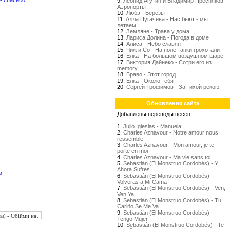
- спасибо!
9.
Леонид Агутин и Владимир Пресняков -
Аэропорты
10.
Любэ - Березы
11.
Алла Пугачева - Нас бьют - мы
летаем
12.
Земляне - Трава у дома
13.
Лариса Долина - Погода в доме
14.
Алиса - Небо славян
15.
Чиж и Со - На поле танки грохотали
16.
Ёлка - На большом воздушном шаре
17.
Виктория Дайнеко - Сотри его из
memory
18.
Браво - Этот город
19.
Ёлка - Около тебя
20.
Сергей Трофимов - За тихой рекою
Обновления сайта
Добавлены переводы песен:
1.
Julio Iglesias - Manuela
2.
Charles Aznavour - Notre amour nous
ressemble
3.
Charles Aznavour - Mon amour, je te
porte en moi
4.
Charles Aznavour - Ma vie sans toi
5.
Sebastián (El Monstruo Cordobés) - Y
Ahora Sufres
и!
6.
Sebastián (El Monstruo Cordobés) -
Volveras a Mi Cama
7.
Sebastián (El Monstruo Cordobés) - Ven,
Ven Ya
8.
Sebastián (El Monstruo Cordobés) - Tu
Cariño Se Me Va
9.
Sebastián (El Monstruo Cordobés) -
Tengo Mujer
10.
Sebastián (El Monstruo Cordobés) - Te