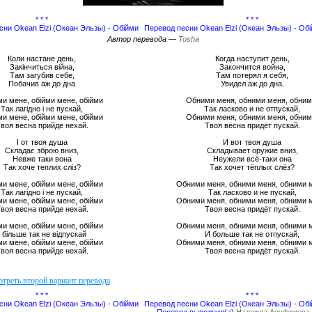
* * *
* * *
есни Okean Elzi (Океан Эльзы) - Обійми
Перевод песни Okean Elzi (Океан Эльзы) - Об
Автор перевода —
Tosha
Коли настане день,
Когда наступит день,
Закінчиться війна,
Закончится война,
Там загубив себе,
Там потерял я себя,
Побачив аж до дна
Увидел аж до дна.
и мене, обійми мене, обійми
Обними меня, обними меня, обним
Так лагідно і не пускай,
Так ласково и не отпускай,
и мене, обійми мене, обійми
Обними меня, обними меня, обним
воя весна прийде нехай.
Твоя весна придёт пускай.
І от твоя душа
И вот твоя душа
Складає зброю вниз,
Складывает оружие вниз,
Невже таки вона
Неужели всё-таки она
Так хоче теплих сліз?
Так хочет тёплых слёз?
и мене, обійми мене, обійми
Обними меня, обними меня, обними 
Так лагідно і не пускай,
Так ласково и не пускай,
и мене, обійми мене, обійми
Обними меня, обними меня, обними 
воя весна прийде нехай.
Твоя весна придёт пускай.
и мене, обійми мене, обійми
Обними меня, обними меня, обними 
І більше так не відпускай
И больше так не отпускай,
и мене, обійми мене, обійми
Обними меня, обними меня, обними 
воя весна прийде нехай.
Твоя весна придёт пускай.
* * *
* * *
есни Okean Elzi (Океан Эльзы) - Обійми
Перевод песни Okean Elzi (Океан Эльзы) - Об