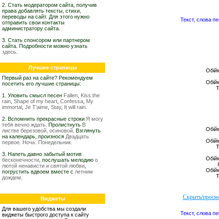
2. Стать модератором сайта, получив
права добавлять тексты, стихи,
переводы на сайт. Для этого нужно
Текст, слова п
отправить свои контакты
администратору сайта.
3. Стать спонсором или партнером
сайта. Подробности можно узнать
здесь
.
Лучшие страницы
Обійм
Первый раз на сайте? Рекомендуем
Обійм
посетить его лучшие страницы:
Т
1. Уловить смысл песен
Fallen
,
Kiss the
rain
,
Shape of my heart
,
Confessa
,
My
immortal
,
Je T'aime
,
Stay
,
It will rain
.
2. Вспомнить прекрасные строки
Я могу
тебя вечно ждать
. Пролистнуть
В
Обійм
листве березовой, осиновой
. Взглянуть
на календарь, произнося
Двадцать
Обійм
первое. Ночь. Понедельник.
Т
3. Напеть давно забытый мотив
Обійм
бесконечности
, послушать мелодию
о
лютой ненависти и святой любви
,
Обійм
погрустить вдвоем вместе с
летним
Т
дождем
.
Виджеты
Для вашего удобства мы создали
Текст, слова п
виджеты быстрого доступа к сайту