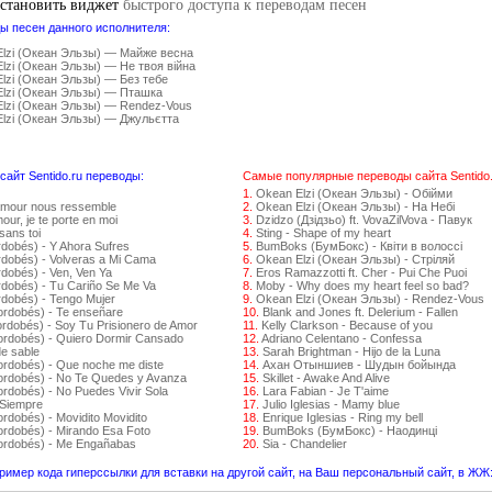
установить виджет
быстрого доступа к переводам песен
ы песен данного исполнителя:
lzi (Океан Эльзы) — Майже весна
lzi (Океан Эльзы) — Не твоя війна
lzi (Океан Эльзы) — Без тебе
lzi (Океан Эльзы) — Пташка
lzi (Океан Эльзы) — Rendez-Vous
lzi (Океан Эльзы) — Джульєтта
айт Sentido.ru переводы:
Самые популярные переводы сайта Sentido.
1.
Okean Elzi (Океан Эльзы) - Обійми
amour nous ressemble
2.
Okean Elzi (Океан Эльзы) - На Небі
ur, je te porte en moi
3.
Dzidzo (Дзідзьо) ft. VovaZilVova - Павук
sans toi
4.
Sting - Shape of my heart
rdobés) - Y Ahora Sufres
5.
BumBoks (БумБокс) - Квіти в волоссі
rdobés) - Volveras a Mi Cama
6.
Okean Elzi (Океан Эльзы) - Стрiляй
dobés) - Ven, Ven Ya
7.
Eros Ramazzotti ft. Cher - Pui Che Puoi
rdobés) - Tu Cariño Se Me Va
8.
Moby - Why does my heart feel so bad?
rdobés) - Tengo Mujer
9.
Okean Elzi (Океан Эльзы) - Rendez-Vous
ordobés) - Te enseñare
10.
Blank and Jones ft. Delerium - Fallen
ordobés) - Soy Tu Prisionero de Amor
11.
Kelly Clarkson - Because of you
ordobés) - Quiero Dormir Cansado
12.
Adriano Celentano - Confessa
de sable
13.
Sarah Brightman - Hijo de la Luna
ordobés) - Que noche me diste
14.
Ахан Отыншиев - Шудын бойында
Cordobés) - No Te Quedes y Avanza
15.
Skillet - Awake And Alive
ordobés) - No Puedes Vivir Sola
16.
Lara Fabian - Je T'aime
 Siempre
17.
Julio Iglesias - Mamy blue
rdobés) - Movidito Movidito
18.
Enrique Iglesias - Ring my bell
ordobés) - Mirando Esa Foto
19.
BumBoks (БумБокс) - Наодинці
Cordobés) - Me Engañabas
20.
Sia - Chandelier
ример кода гиперссылки для вставки на другой сайт, на Ваш персональный сайт, в ЖЖ