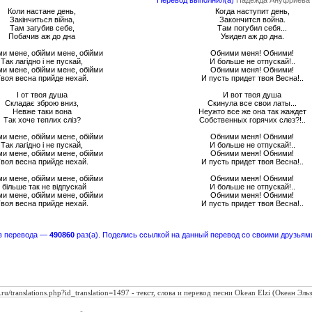
Перевод выполнил(а)
Надежда Ануфриева
Коли настане день,
Когда наступит день,
Закінчиться війна,
Закончится война.
Там загубив себе,
Там погубил себя...
Побачив аж до дна
Увидел аж до дна.
и мене, обійми мене, обійми
Обними меня! Обними!
Так лагідно і не пускай,
И больше не отпускай!..
и мене, обійми мене, обійми
Обними меня! Обними!
воя весна прийде нехай.
И пусть придет твоя Весна!..
І от твоя душа
И вот твоя душа
Складає зброю вниз,
Скинула все свои латы...
Невже таки вона
Неужто все же она так жаждет
Так хоче теплих сліз?
Собственных горячих слез?!..
и мене, обійми мене, обійми
Обними меня! Обними!
Так лагідно і не пускай,
И больше не отпускай!..
и мене, обійми мене, обійми
Обними меня! Обними!
воя весна прийде нехай.
И пусть придет твоя Весна!..
и мене, обійми мене, обійми
Обними меня! Обними!
І більше так не відпускай
И больше не отпускай!..
и мене, обійми мене, обійми
Обними меня! Обними!
воя весна прийде нехай.
И пусть придет твоя Весна!..
в перевода —
490860
раз(а). Поделись ссылкой на данный перевод со своими друзьям