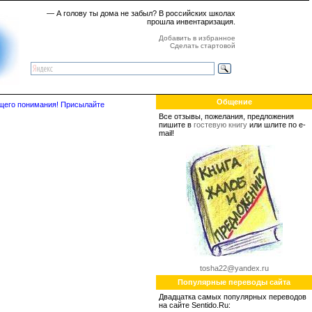
— А голову ты дома не забыл? В российских школах
прошла инвентаризация.
Добавить в избранное
Сделать стартовой
Общение
бщего понимания! Присылайте
Все отзывы, пожелания, предложения
пишите в
гостевую книгу
или шлите по e-
mail!
tosha22@yandex.ru
Популярные переводы сайта
Двадцатка самых популярных переводов
на сайте Sentido.Ru: