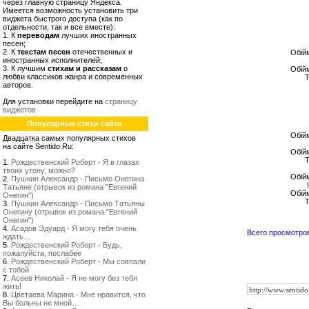
через главную страницу Яндекса.
Имеется возможность установить три
виджета быстрого доступа (как по
отдельности, так и все вместе):
1. К
переводам
лучших иностранных
песен;
2. К
текстам песен
отечественных и
Обійм
иностранных исполнителей;
3. К лучшим
стихам и рассказам
о
Обійм
любви классиков жанра и современных
Т
авторов.
Для установки перейдите на
страницу
виджетов
Популярные стихи сайта
Обійм
Двадцатка самых популярных стихов
на сайте Sentido.Ru:
Обійм
Т
1.
Рождественский Роберт - Я в глазах
твоих утону, можно?
Обійм
2.
Пушкин Александр - Письмо Онегина
Татьяне (отрывок из романа "Евгений
Обійм
Онегин")
Т
3.
Пушкин Александр - Письмо Татьяны
Онегину (отрывок из романа "Евгений
Онегин")
4.
Асадов Эдуард - Я могу тебя очень
Всего просмотро
ждать…
5.
Рождественский Роберт - Будь,
пожалуйста, послабее
6.
Рождественский Роберт - Мы совпали
с тобой
7.
Асеев Николай - Я не могу без тебя
жить!
8.
Цветаева Марина - Мне нравится, что
Вы больны не мной…