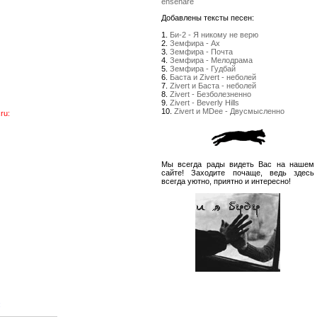
enseñare
Добавлены тексты песен:
1.
Би-2 - Я никому не верю
2.
Земфира - Ах
3.
Земфира - Почта
4.
Земфира - Мелодрама
5.
Земфира - Гудбай
6.
Баста и Zivert - неболей
7.
Zivert и Баста - неболей
8.
Zivert - Безболезненно
9.
Zivert - Beverly Hills
10.
Zivert и MDee - Двусмысленно
ru:
Мы всегда рады видеть Вас на нашем
сайте! Заходите почаще, ведь здесь
всегда уютно, приятно и интересно!
: