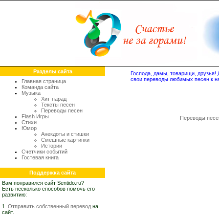
Разделы сайта
Господа, дамы, товарищи, друзья
свои переводы любимых песен к н
Главная страница
Команда сайта
Музыка
Хит-парад
Тексты песен
Переводы песен
Flash Игры
Переводы песе
Стихи
Юмор
Анекдоты и стишки
Смешные картинки
Истории
Счетчики событий
Гостевая книга
Поддержка сайта
Вам понравился сайт Sentido.ru?
Есть несколько способов помочь его
развитию:
1.
Отправить собственный перевод
на
сайт.